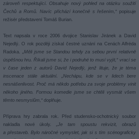
zároveň respektující. Obsahuje nový pohled na otázku soužití
Čechů a Romů. Navíc přichází konečně s řešením,“
popisuje
režisér představení Tomáš Burian.
Text napsala v roce 2006 dvojice Stanislav Jiránek a David
Nejedlý. O rok později získal čestné uznání na Cenách Alfréda
Radoka.
„Měli jsme se Standou tehdy za sebou první relativně
úspěšnou hru. Říkali jsme si, že i podruhé to musí vyjít,“ vrací se
v čase jeden z autorů David Nejedlý, jenž lituje, že je téma
inscenace stále aktuální. „Nechápu, kde se v lidech bere
nesnášenlivost. Proč má někdo potřebu za svoje problémy vinit
někoho jiného. Formou komedie jsme se chtěli vysmát všem
těmto nesmyslům,“
doplňuje.
Příprava hry zabrala rok. Před studensko-ochotnický soubor
nakladla nové úkoly.
„Je tam spoustu rekvizit, obrazů
a přestaveb. Bylo náročné vymyslet, jak si s tím scénograficky