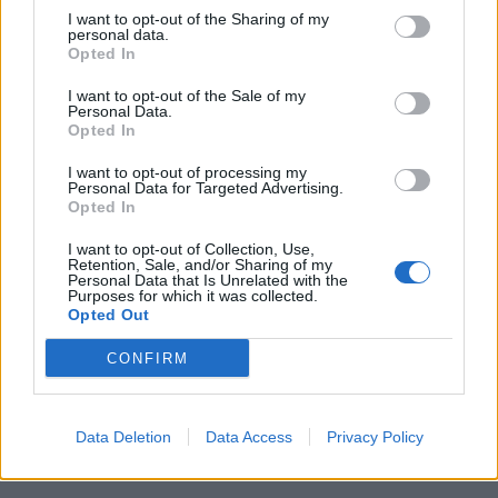
Festival hudby na zámku Dobříš sází na
I want to opt-out of the Sharing of my
personal data.
jedinečnou atmosféru. Klasiku propojí
Opted In
s dalšími žánry i rodinným programem
Dobříšsko
I want to opt-out of the Sale of my
Personal Data.
Fesťáczek Presents poprvé míří do
Opted In
Lesního divadla Skalka. Nabídne hudbu,
I want to opt-out of processing my
divadlo i tvořivé dílny
Kultura
Personal Data for Targeted Advertising.
Opted In
I want to opt-out of Collection, Use,
Retention, Sale, and/or Sharing of my
Personal Data that Is Unrelated with the
Purposes for which it was collected.
Opted Out
CONFIRM
Data Deletion
Data Access
Privacy Policy