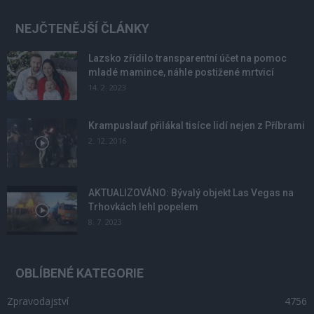
NEJČTENĚJŠÍ ČLÁNKY
Lazsko zřídilo transparentní účet na pomoc
mladé mamince, náhle postižené mrtvicí
14. 2. 2023
Krampuslauf přilákal tisíce lidí nejen z Příbrami
2. 12. 2016
AKTUALIZOVÁNO: Bývalý objekt Las Vegas na
Trhovkách lehl popelem
8. 7. 2023
OBLÍBENÉ KATEGORIE
Zpravodajství
4756