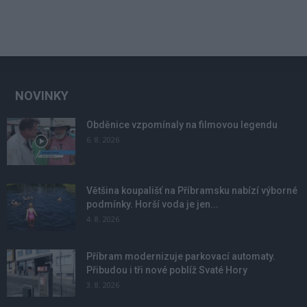
NOVINKY
Obděnice vzpomínaly na filmovou legendu
6. 8. 2026
Většina koupališť na Příbramsku nabízí výborné
podmínky. Horší voda je jen...
4. 8. 2026
Příbram modernizuje parkovací automaty.
Přibudou i tři nové poblíž Svaté Hory
3. 8. 2026