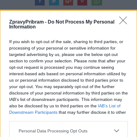
ZpravyPribram -
Do Not Process My Personal
Information
Předchozí článek
Následující článek
If you wish to opt-out of the sale, sharing to third parties, or
Obrovský zájem o příbramský
Děti ze ZŠ Bohutín rozdávaly
processing of your personal or sensitive information for
archiv: Přednáška o „české
řidičům sluníčka – a jedno
targeted advertising by us, please use the below opt-out
čachtické paní“ se kvůli náporu
„zamračené“ skončilo pokutou
section to confirm your selection. Please note that after your
veřejnosti zopakuje dopoledne
opt-out request is processed you may continue seeing
interest-based ads based on personal information utilized by
us or personal information disclosed to third parties prior to
your opt-out. You may separately opt-out of the further
SOUVISEJÍCÍ ČLÁNKY
disclosure of your personal information by third parties on the
VÍCE OD AUTORA
IAB’s list of downstream participants. This information may
also be disclosed by us to third parties on the
IAB’s List of
Dnes se v Příbrami otevře výstava
Downstream Participants
that may further disclose it to other
third parties.
Rovnováha života. Vernisáž nabídne
i hudební a básnický program
Kultura
Personal Data Processing Opt Outs