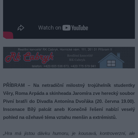
PŘÍBRAM – Na netradiční milostný trojúhelník studentky
Věry, Roma Arpáda a skinheada Jaromíra zve herecký soubor
Pivní bratři do Divadla Antonína Dvořáka (20. června 19.00).
Inscenace Bílý palcát aneb Konečně řešení nabízí veselý
pohled na ožehavé téma vztahu menšin a extrémistů.
„Hra má jistou dávku humoru, je kousavá, kontroverzní, ale