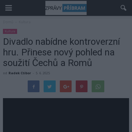
Domů
Kultura
Kultura
Divadlo nabídne kontroverzní
hru. Přinese nový pohled na
soužití Čechů a Romů
od
Radek Ctibor
-
5. 6. 2025