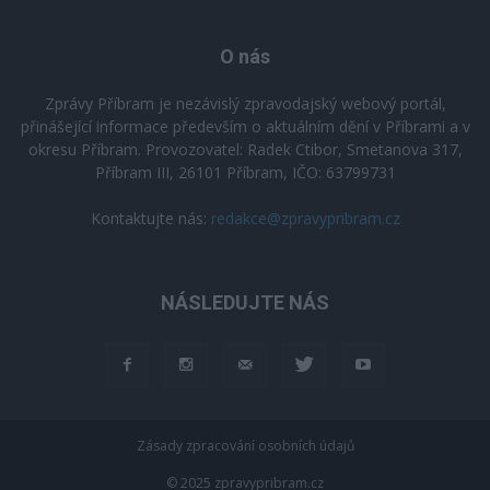
O nás
Zprávy Příbram je nezávislý zpravodajský webový portál,
přinášející informace především o aktuálním dění v Příbrami a v
okresu Příbram. Provozovatel: Radek Ctibor, Smetanova 317,
Příbram III, 26101 Příbram, IČO: 63799731
Kontaktujte nás:
redakce@zpravypribram.cz
NÁSLEDUJTE NÁS
Zásady zpracování osobních údajů
© 2025 zpravypribram.cz