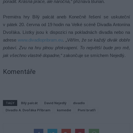
poradit. Krásná práce, ale náročná,“
přiznává Burian.
Premiéra hry Bílý palcát aneb Konečně řešení se uskuteční
v pátek 20. června od 19 hodin na Velké scéně Divadla Antonína
Dvořáka. Lístky jsou k dispozici na pokladnách divadla nebo na
adrese
www.divadlopribram.eu
.
„Věřím, že se každý divák dobře
pobaví. Zvu na hru plnou překvapení. To největší bude pro mě,
jak všechno vlastně dopadne,“
zakončuje se smíchem Nejedlý.
Komentáře
TAGY
Bílý palcát
David Nejedlý
divadlo
Divadlo A. Dvořáka Příbram
komedie
Pivní bratři