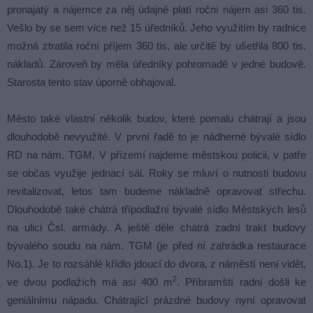
pronajatý a nájemce za něj údajně platí roční nájem asi 360 tis.
Vešlo by se sem více než 15 úředníků. Jeho využitím by radnice
možná ztratila roční příjem 360 tis, ale určitě by ušetřila 800 tis.
nákladů. Zároveň by měla úředníky pohromadě v jedné budově.
Starosta tento stav úporně obhajoval.
Město také vlastní několik budov, které pomalu chátrají a jsou
dlouhodobě nevyužité. V první řadě to je nádherné bývalé sídlo
RD na nám. TGM. V přízemí najdeme městskou policii, v patře
se občas využije jednací sál. Roky se mluví o nutnosti budovu
revitalizovat, letos tam budeme nákladně opravovat střechu.
Dlouhodobě také chátrá třípodlažní bývalé sídlo Městských lesů
na ulici Čsl. armády. A ještě déle chátrá zadní trakt budovy
bývalého soudu na nám. TGM (je před ní zahrádka restaurace
No.1). Je to rozsáhlé křídlo jdoucí do dvora, z náměstí není vidět,
2
ve dvou podlažích má asi 400 m
. Příbramští radní došli ke
geniálnímu nápadu. Chátrající prázdné budovy nyní opravovat