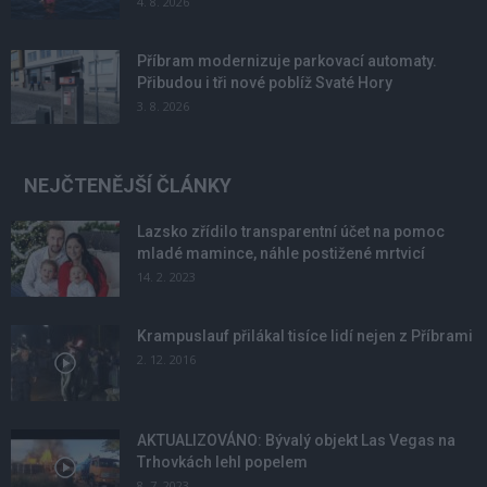
4. 8. 2026
Příbram modernizuje parkovací automaty.
Přibudou i tři nové poblíž Svaté Hory
3. 8. 2026
NEJČTENĚJŠÍ ČLÁNKY
Lazsko zřídilo transparentní účet na pomoc
mladé mamince, náhle postižené mrtvicí
14. 2. 2023
Krampuslauf přilákal tisíce lidí nejen z Příbrami
2. 12. 2016
AKTUALIZOVÁNO: Bývalý objekt Las Vegas na
Trhovkách lehl popelem
8. 7. 2023