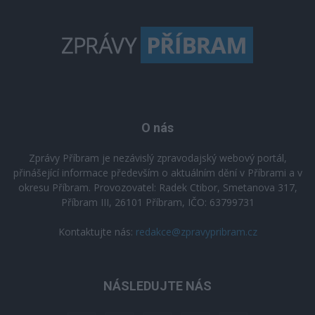
O nás
Zprávy Příbram je nezávislý zpravodajský webový portál,
přinášející informace především o aktuálním dění v Příbrami a v
okresu Příbram. Provozovatel: Radek Ctibor, Smetanova 317,
Příbram III, 26101 Příbram, IČO: 63799731
Kontaktujte nás:
redakce@zpravypribram.cz
NÁSLEDUJTE NÁS