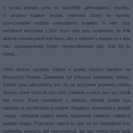
V úvodu jednání jsme se dozvěděli „překvapivou“ novinku.
V prosinci koalice zrušila výběrové řízení na nového
provozovatele našeho vodovodního majetku. V něm totiž
nečekaně nevyhrála 1.SčV. Nyní nám bylo oznámeno, že RM
aktivně oslovila právě tuto firmu, aby s městem v budoucnu v této
věci spolupracovala (zatím nespecifikováno jak). Kdo by to
čekal…
Větší diskusi vyvolala žádost o prodej kousku náměstí na
Březových Horách. Žadatelem byl příbuzný exstarosty Vařeky.
Žádost byla odůvodněna tím, že na dotyčném pozemku rostou
dřeviny, které výrazně stíní dům žadatele a navíc tam prý chodí
lidé močit. Řada zastupitelů z principu odmítla prodat kus
náměstí, a navrhli třeba pronájem. Negativní stanovisko k prodeji
zaujaly i příslušné orgány města. Argumenty žadatele i odpůrců
prodeje chápu. Proto jsem navrhl to, aby se ani neprodával kus
veřejného prostoru, ani nepronajímal, ale aby město tento svůj