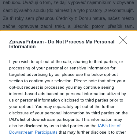
nebudou. Uvažují o tom, že dají výpověď nájemníkům v obývané
části bývalého soudu (do náměstí) a tyto prostory „zrekonstruují“.
Za tři roky sem přesunou úředníky z Domu natura, načež město
začne opravovat zadní trakt, a úředníci potom přesídlí tam.
Neumím pochopit, proč město rovnou neopraví zadní trakt (mělo
ZpravyPribram -
Do Not Process My Personal
by na to 3 roky), neušetří peníze za „rekonstrukci“ používané
Information
části budovy, a nechá se připravit o nájemné z této části budovy.
Tomu se říká turecké hospodářství, nikoliv (povinná) péče
If you wish to opt-out of the sale, sharing to third parties, or
řádného hospodáře.
processing of your personal or sensitive information for
targeted advertising by us, please use the below opt-out
section to confirm your selection. Please note that after your
¼ hlavní části budovy má 25 let v nájmu i moje firma. Za nájem
opt-out request is processed you may continue seeing
zaplatí ročně asi 250 tis. Kdysi zcela vybydlené prostory na svoje
interest-based ads based on personal information utilized by
náklady opravila, bez zápočtu na nájemné. Viděli je páni radní
us or personal information disclosed to third parties prior to
Rotter, Fuchsa, Peterka, seděl u nás i starosta Konvalinka.
your opt-out. You may separately opt-out of the further
disclosure of your personal information by third parties on the
Přesto radní mluví o rekonstrukci prostor, které přitom pečlivě
IAB’s list of downstream participants. This information may
svým nákladem udržujeme. Korunu tomu nasazují radní tím, že
also be disclosed by us to third parties on the
IAB’s List of
i v těchto dnech jsou v této budově nabízeny prostory
Downstream Participants
that may further disclose it to other