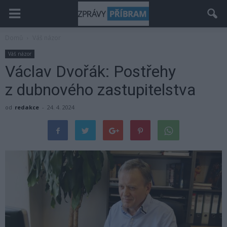
Domů
Váš názor
Váš názor
Václav Dvořák: Postřehy
z dubnového zastupitelstva
od
redakce
-
24. 4. 2024