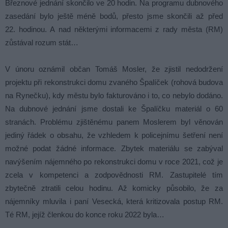
Březnové jednání skončilo ve 20 hodin. Na programu dubnového
zasedání bylo ještě méně bodů, přesto jsme skončili až před
22. hodinou. A nad některými informacemi z rady města (RM)
zůstával rozum stát…
V únoru oznámil občan Tomáš Mosler, že zjistil nedodržení
projektu při rekonstrukci domu zvaného Špalíček (rohová budova
na Rynečku), kdy městu bylo fakturováno i to, co nebylo dodáno.
Na dubnové jednání jsme dostali ke Špalíčku materiál o 60
stranách. Problému zjištěnému panem Moslerem byl věnován
jediný řádek o obsahu, že vzhledem k policejnímu šetření není
možné podat žádné informace. Zbytek materiálu se zabýval
navýšením nájemného po rekonstrukci domu v roce 2021, což je
zcela v kompetenci a zodpovědnosti RM. Zastupitelé tím
zbytečně ztratili celou hodinu. Až komicky působilo, že za
nájemníky mluvila i paní Vesecká, která kritizovala postup RM.
Té RM, jejíž členkou do konce roku 2022 byla…