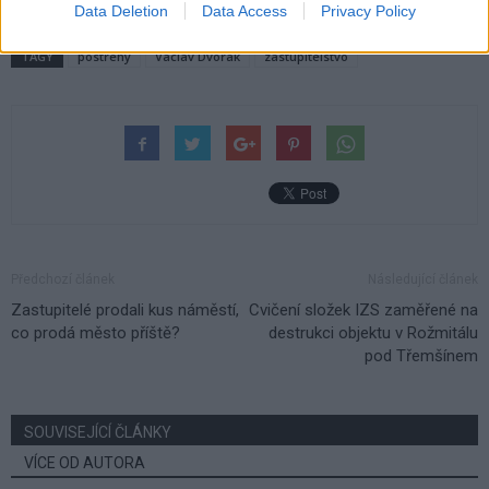
Data Deletion
Data Access
Privacy Policy
TAGY
postřehy
Václav Dvořák
zastupitelstvo
Předchozí článek
Následující článek
Zastupitelé prodali kus náměstí,
Cvičení složek IZS zaměřené na
co prodá město příště?
destrukci objektu v Rožmitálu
pod Třemšínem
SOUVISEJÍCÍ ČLÁNKY
VÍCE OD AUTORA