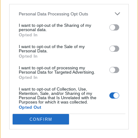
k pronájmu. Když si sečtu všechny nelogičnosti, manažerské
third parties.
a ekonomické nesmysly, které tuto kauzu provázejí, napadá mne
Personal Data Processing Opt Outs
jediné, co by logiku mělo: za každou cenu, na účet města, uškodit
zastupiteli, který nejde s koaličním proudem, drze užívá kritický
I want to opt-out of the Sharing of my
personal data.
rozum a úporně hájí skutečné zájmy města.
Opted In
I want to opt-out of the Sale of my
Trochu mi to připomíná dobu nedávnou, kdy starosta Řihák
Personal Data.
Opted In
prodával budovu 1. polikliniky. Nicméně stále platí: koho jsme si
zvolili, toho na radnici máme. Zároveň víme, že starosta Řihák
I want to opt-out of processing my
Personal Data for Targeted Advertising.
sice prodej polikliniky protlačil, ale následně také skončil svoji
Opted In
politickou kariéru.
I want to opt-out of Collection, Use,
Retention, Sale, and/or Sharing of my
Václav Dvořák,
Personal Data that Is Unrelated with the
Purposes for which it was collected.
zastupitel za Spojence
Opted Out
CONFIRM
Komentáře