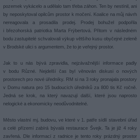
pozemek vykácelo a udělalo tam třeba záhon. Ten by nestínil, ani
by neposkytoval opilcům prostor k močení. Koalice na můj návrh
nereagovala a prosadila prodej. Prodej bohužel podpořila
i březohorská patriotka Marta Frýbertová. Přitom v následném
bodu zastupitelé schvalovali výkup většího kusu obyčejné zeleně
v Brodské ulici s argumentem, že to je veřejný prostor.
Jak to u nás bývá zpravidla, nejzávažnější informace padly
v bodu Různé. Nejdelší čas byl věnován diskusi o nových
prostorech pro nové úředníky. RM si na 3 roky pronajala prostory
v Domu natura pro 15 budoucích úředníků za 800 tis Kč ročně.
Jedná se krok, na který navazují další, které jsou naprosto
nelogické a ekonomicky neodůvodnitelné.
Město vlastní mj. budovu, ve které v 1. patře sídlí stavební úřad
a celé přízemí zabírá bývalá restaurace Švejk. Ta je již 4 roky
zavřená. Dle informací z radnice je tento roky prázdný prostor