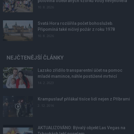
polovina odebraných vzorků vody nevyhověla
10. 8. 2026
Svatá Hora rozšířila počet bohoslužeb.
Připomíná také ničivý požár z roku 1978
10. 8. 2026
NEJČTENĚJŠÍ ČLÁNKY
Lazsko zřídilo transparentní účet na pomoc
mladé mamince, náhle postižené mrtvicí
14. 2. 2023
Krampuslauf přilákal tisíce lidí nejen z Příbrami
2. 12. 2016
AKTUALIZOVÁNO: Bývalý objekt Las Vegas na
Trhovkách lehl popelem