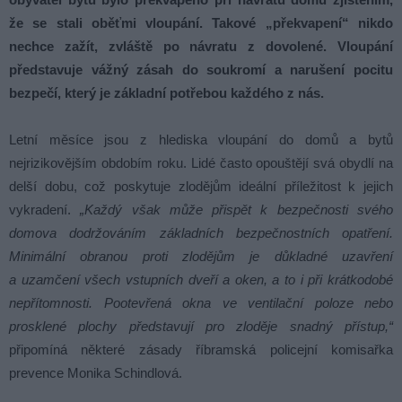
že se stali oběťmi vloupání. Takové „překvapení“ nikdo
nechce zažít, zvláště po návratu z dovolené. Vloupání
představuje vážný zásah do soukromí a narušení pocitu
bezpečí, který je základní potřebou každého z nás.
Letní měsíce jsou z hlediska vloupání do domů a bytů
nejrizikovějším obdobím roku. Lidé často opouštějí svá obydlí na
delší dobu, což poskytuje zlodějům ideální příležitost k jejich
vykradení.
„Každý však může přispět k bezpečnosti svého
domova dodržováním základních bezpečnostních opatření.
Minimální obranou proti zlodějům je důkladné uzavření
a uzamčení všech vstupních dveří a oken, a to i při krátkodobé
nepřítomnosti. Pootevřená okna ve ventilační poloze nebo
prosklené plochy představují pro zloděje snadný přístup,“
připomíná některé zásady říbramská policejní komisařka
prevence Monika Schindlová.