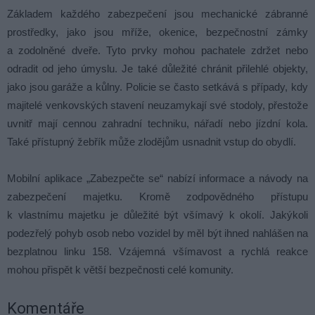
Základem každého zabezpečení jsou mechanické zábranné
prostředky, jako jsou mříže, okenice, bezpečnostní zámky
a zodolněné dveře. Tyto prvky mohou pachatele zdržet nebo
odradit od jeho úmyslu. Je také důležité chránit přilehlé objekty,
jako jsou garáže a kůlny. Policie se často setkává s případy, kdy
majitelé venkovských stavení neuzamykají své stodoly, přestože
uvnitř mají cennou zahradní techniku, nářadí nebo jízdní kola.
Také přístupný žebřík může zlodějům usnadnit vstup do obydlí.
Mobilní aplikace „Zabezpečte se“ nabízí informace a návody na
zabezpečení majetku. Kromě zodpovědného přístupu
k vlastnímu majetku je důležité být všímavý k okolí. Jakýkoli
podezřelý pohyb osob nebo vozidel by měl být ihned nahlášen na
bezplatnou linku 158. Vzájemná všímavost a rychlá reakce
mohou přispět k větší bezpečnosti celé komunity.
Komentáře