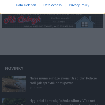
Data Deletion
Data Access
Privacy Policy
NOVINKY
Nález munice může skončit tragicky. Policie
radí, jak správně postupovat
10. 8. 2026
Hygienici kontrolují dětské tábory. Více než