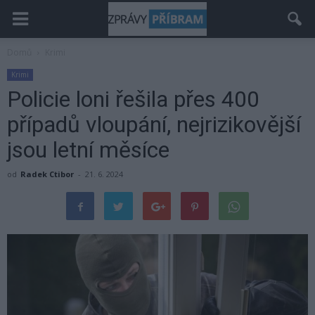
Domů
Krimi
Krimi
Policie loni řešila přes 400
případů vloupání, nejrizikovější
jsou letní měsíce
od
Radek Ctibor
-
21. 6. 2024