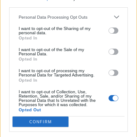
third parties.
VÍCE OD AUTORA
Personal Data Processing Opt Outs
Vykradených aut na Příbramsku přibylo.
I want to opt-out of the Sharing of my
Policie připomíná: Auto není trezor
personal data.
Krimi
Opted In
I want to opt-out of the Sale of my
Každý sedmý řidič měl problém. Policie
Personal Data.
při víkendové akci na Příbramsku odhalila
Opted In
30 přestupků
Krimi
I want to opt-out of processing my
Personal Data for Targeted Advertising.
Opted In
Čtvrtina řidičů při kontrole na Příbramsku
neobstála. Policie o prázdninách zpřísní
I want to opt-out of Collection, Use,
dohled na silnicích
Retention, Sale, and/or Sharing of my
Krimi
Personal Data that Is Unrelated with the
Purposes for which it was collected.
Opted Out
CONFIRM