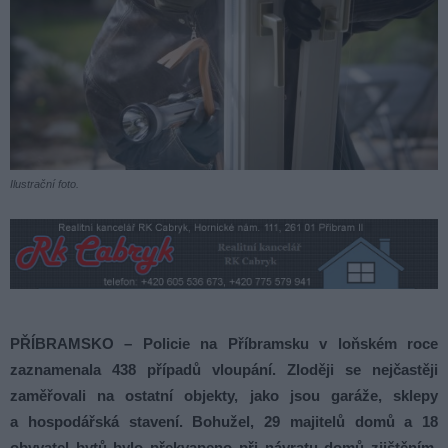
Ilustrační foto.
PŘÍBRAMSKO – Policie na Příbramsku v loňském roce
zaznamenala 438 případů vloupání. Zloději se nejčastěji
zaměřovali na ostatní objekty, jako jsou garáže, sklepy
a hospodářská stavení. Bohužel, 29 majitelů domů a 18
obyvatel bytů bylo překvapeno při návratu domů zjištěním,