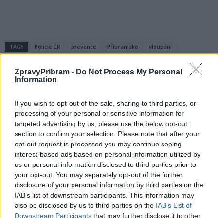
TAGY
Policie ČR
prevence
Příbramsko
vloupání
ZpravyPribram -
Do Not Process My Personal
Information
If you wish to opt-out of the sale, sharing to third parties, or
processing of your personal or sensitive information for
targeted advertising by us, please use the below opt-out
section to confirm your selection. Please note that after your
opt-out request is processed you may continue seeing
Předchozí článek
Následující článek
interest-based ads based on personal information utilized by
Xavier Baumaxa a Zooblasters
Žáci FK Příbram triumfovali
us or personal information disclosed to third parties prior to
míří na Dobříš
v České divizi žáků a U14
your opt-out. You may separately opt-out of the further
postoupili do 1. žákovské ligy
disclosure of your personal information by third parties on the
IAB’s list of downstream participants. This information may
also be disclosed by us to third parties on the
IAB’s List of
SOUVISEJÍCÍ ČLÁNKY
Downstream Participants
that may further disclose it to other