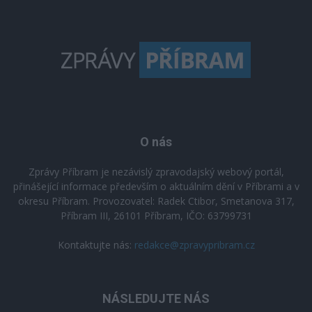
O nás
Zprávy Příbram je nezávislý zpravodajský webový portál,
přinášející informace především o aktuálním dění v Příbrami a v
okresu Příbram. Provozovatel: Radek Ctibor, Smetanova 317,
Příbram III, 26101 Příbram, IČO: 63799731
Kontaktujte nás:
redakce@zpravypribram.cz
NÁSLEDUJTE NÁS