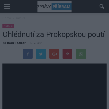
Domů
Kultura
Kultura
Ohlédnutí za Prokopskou poutí
od
Radek Ctibor
-
10. 7. 2024