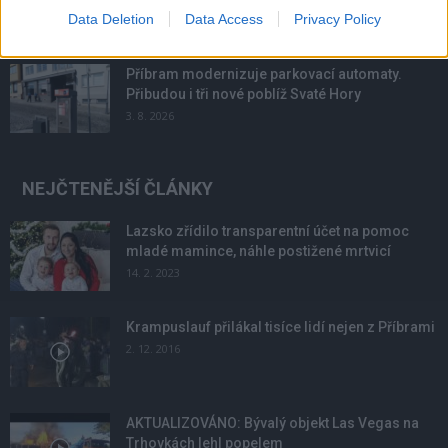
Data Deletion
Data Access
Privacy Policy
4. 8. 2026
Příbram modernizuje parkovací automaty.
Přibudou i tři nové poblíž Svaté Hory
3. 8. 2026
NEJČTENĚJŠÍ ČLÁNKY
Lazsko zřídilo transparentní účet na pomoc
mladé mamince, náhle postižené mrtvicí
14. 2. 2023
Krampuslauf přilákal tisíce lidí nejen z Příbrami
2. 12. 2016
AKTUALIZOVÁNO: Bývalý objekt Las Vegas na
Trhovkách lehl popelem