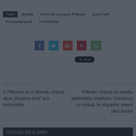
TAGY
divadlo
Hornické muzeum Příbram
Josef Velfl
Prokopská pouť
Tomáš Bílek
Předchozí článek
Následující článek
V Příbrami se o víkendu chystá
Příbram chystá na stavbu
akce „Kolama dolů“ pro
atletického stadionu. Veřejnost
motorkáře
se obává, že dopadne stejně
jako bazén
SOUVISEJÍCÍ ČLÁNKY