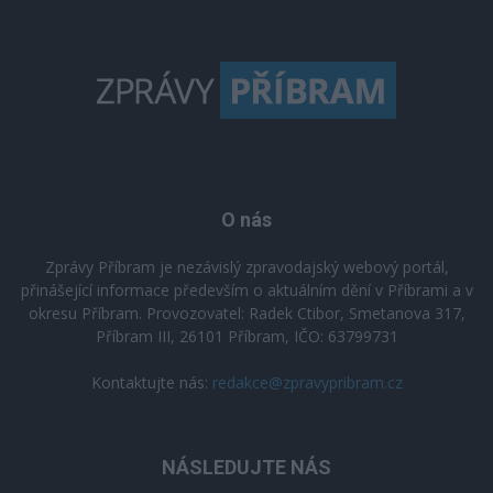
O nás
Zprávy Příbram je nezávislý zpravodajský webový portál,
přinášející informace především o aktuálním dění v Příbrami a v
okresu Příbram. Provozovatel: Radek Ctibor, Smetanova 317,
Příbram III, 26101 Příbram, IČO: 63799731
Kontaktujte nás:
redakce@zpravypribram.cz
NÁSLEDUJTE NÁS