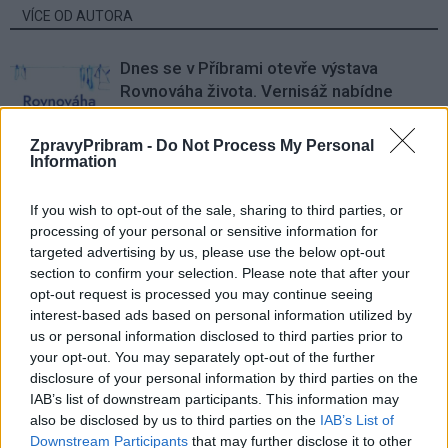
VÍCE OD AUTORA
Dnes se v Příbrami otevře výstava
Rovnováha života. Vernisáž nabídne
i hudební a básnický program
Kultura
ZpravyPribram -
Do Not Process My Personal
Information
Festival hudby na zámku Dobříš sází na
jedinečnou atmosféru. Klasiku propojí
s dalšími žánry i rodinným programem
If you wish to opt-out of the sale, sharing to third parties, or
Dobříšsko
processing of your personal or sensitive information for
targeted advertising by us, please use the below opt-out
Fesťáczek Presents poprvé míří do
section to confirm your selection. Please note that after your
Lesního divadla Skalka. Nabídne hudbu,
opt-out request is processed you may continue seeing
divadlo i tvořivé dílny
Kultura
interest-based ads based on personal information utilized by
us or personal information disclosed to third parties prior to
your opt-out. You may separately opt-out of the further
disclosure of your personal information by third parties on the
IAB’s list of downstream participants. This information may
also be disclosed by us to third parties on the
IAB’s List of
Downstream Participants
that may further disclose it to other