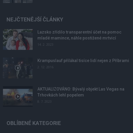
NEJČTENĚJŠÍ ČLÁNKY
Lazsko zřídilo transparentní účet na pomoc
mladé mamince, náhle postižené mrtvicí
14. 2. 2023
Krampuslauf přilákal tisíce lidí nejen z Příbrami
2. 12. 2016
AKTUALIZOVÁNO: Bývalý objekt Las Vegas na
Trhovkách lehl popelem
8. 7. 2023
OBLÍBENÉ KATEGORIE