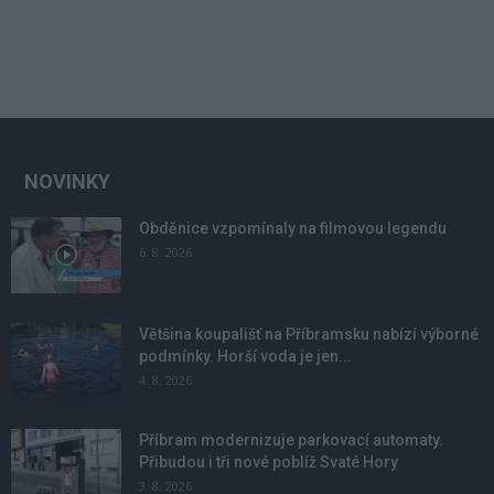
NOVINKY
Obděnice vzpomínaly na filmovou legendu
6. 8. 2026
Většina koupališť na Příbramsku nabízí výborné
podmínky. Horší voda je jen...
4. 8. 2026
Příbram modernizuje parkovací automaty.
Přibudou i tři nové poblíž Svaté Hory
3. 8. 2026