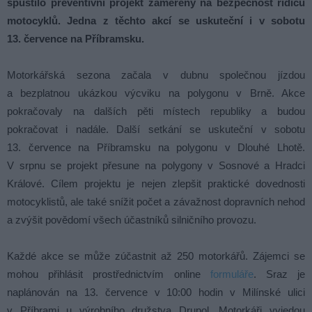
spustilo preventivní projekt zaměřený na bezpečnost řidičů
motocyklů. Jedna z těchto akcí se uskuteční i v sobotu
13. července na Příbramsku.
Motorkářská sezona začala v dubnu společnou jízdou
a bezplatnou ukázkou výcviku na polygonu v Brně. Akce
pokračovaly na dalších pěti místech republiky a budou
pokračovat i nadále. Další setkání se uskuteční v sobotu
13. července na Příbramsku na polygonu v Dlouhé Lhotě.
V srpnu se projekt přesune na polygony v Sosnové a Hradci
Králové. Cílem projektu je nejen zlepšit praktické dovednosti
motocyklistů, ale také snížit počet a závažnost dopravních nehod
a zvýšit povědomí všech účastníků silničního provozu.
Každé akce se může zúčastnit až 250 motorkářů. Zájemci se
mohou přihlásit prostřednictvím online
formuláře
. Sraz je
naplánován na 13. července v 10:00 hodin v Milínské ulici
v Příbrami u výrobního družstva Drupol. Motorkáři vyjedou