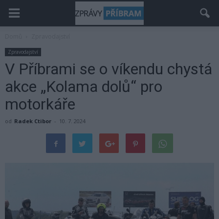
Domů
Zpravodajství
Zpravodajství
V Příbrami se o víkendu chystá
akce „Kolama dolů“ pro
motorkáře
od
Radek Ctibor
-
10. 7. 2024