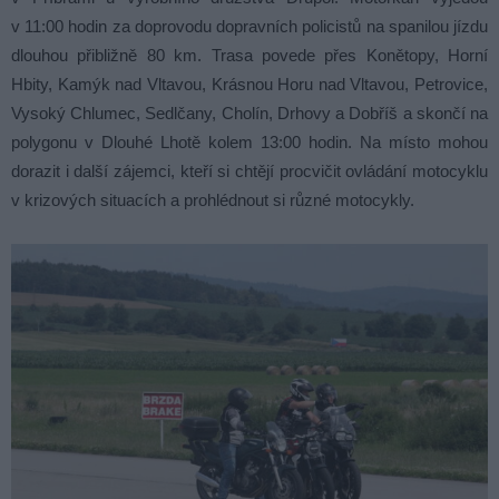
v 11:00 hodin za doprovodu dopravních policistů na spanilou jízdu
dlouhou přibližně 80 km. Trasa povede přes Konětopy, Horní
Hbity, Kamýk nad Vltavou, Krásnou Horu nad Vltavou, Petrovice,
Vysoký Chlumec, Sedlčany, Cholín, Drhovy a Dobříš a skončí na
polygonu v Dlouhé Lhotě kolem 13:00 hodin. Na místo mohou
dorazit i další zájemci, kteří si chtějí procvičit ovládání motocyklu
v krizových situacích a prohlédnout si různé motocykly.