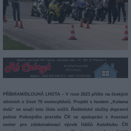
PŘÍBRAM/DLOUHÁ LHOTA – V roce 2023 přišlo na českých
silnicích o život 70 motocyklistů. Projekt s heslem „Kolama
dolů“ se snaží toto číslo snížit. Ředitelství služby dopravní
policie Policejního prezidia ČR ve spolupráci s Asociací
center pro zdokonalovací výcvik řidičů Autoklubu ČR