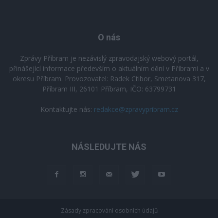
O nás
Zprávy Příbram je nezávislý zpravodajský webový portál,
přinášející informace především o aktuálním dění v Příbrami a v
okresu Příbram. Provozovatel: Radek Ctibor, Smetanova 317,
Příbram III, 26101 Příbram, IČO: 63799731
Kontaktujte nás:
redakce@zpravypribram.cz
NÁSLEDUJTE NÁS
Zásady zpracování osobních údajů