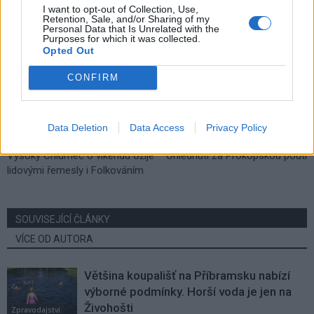
I want to opt-out of Collection, Use,
Retention, Sale, and/or Sharing of my
Personal Data that Is Unrelated with the
Purposes for which it was collected.
Opted Out
CONFIRM
Data Deletion
Data Access
Privacy Policy
Předchozí článek
Následující článek
Vysoký Chlumec o víkendu ožije
Ohlédnutí za Prokopskou poutí
lidovými řemesly i Folkováním
SOUVISEJÍCÍ ČLÁNKY
VÍCE OD AUTORA
Většina koupališť na Příbramsku nabízí
výborné podmínky. Horší voda je jen na
Živohošti
Zpravodajství