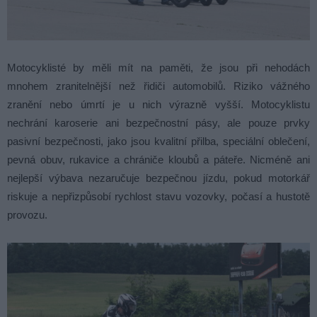
Motocyklisté by měli mít na paměti, že jsou při nehodách
mnohem zranitelnější než řidiči automobilů. Riziko vážného
zranění nebo úmrtí je u nich výrazně vyšší. Motocyklistu
nechrání karoserie ani bezpečnostní pásy, ale pouze prvky
pasivní bezpečnosti, jako jsou kvalitní přilba, speciální oblečení,
pevná obuv, rukavice a chrániče kloubů a páteře. Nicméně ani
nejlepší výbava nezaručuje bezpečnou jízdu, pokud motorkář
riskuje a nepřizpůsobí rychlost stavu vozovky, počasí a hustotě
provozu.