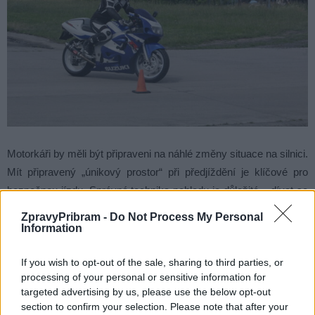
Motorkáři by měli být připraveni na náhlé změny situace na silnici.
Mít připravený „únikový prostor“ při předjíždění je klíčové pro
bezpečnou jízdu. Správná technika pohledu je důležitá – dívat se
co nejvíce dopředu a včas reagovat na možné nebezpečí.
ZpravyPribram -
Do Not Process My Personal
Základní poučka zní: „Jedu tam, kam se dívám.“ Předjíždění
Information
v nepřehledných místech je hazardem se životem a nikdy není
If you wish to opt-out of the sale, sharing to third parties, or
špatně si předjetí rozmyslet a počkat na bezpečnější chvíli.
processing of your personal or sensitive information for
targeted advertising by us, please use the below opt-out
Video z jednoho z minulých ročníků:
section to confirm your selection. Please note that after your