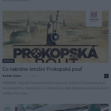
výrazná dopravní...
Kultura
Co nabídne letošní Prokopská pouť
Radek Ctibor
-
1. 7. 2025
0
PŘÍBRAM - Největší česká hornická slavnost, tradiční Prokopská pouť,
se uskuteční o víkendu 5. a 6. července a opět slibuje nevšední kulturní
zážitky.Více nám...