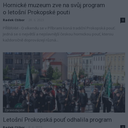
Hornické muzeum zve na svůj program
o letošní Prokopské pouti
Radek Ctibor
-
28. 6. 2023
0
PŘÍBRAM - O víkendu se v Příbrami koná tradiční Prokopská pouť.
Jedná se o největší a nejslavnější českou hornickou pouť, kterou
každoročně doprovázejí různá...
Zpravodajství
Letošní Prokopská pouť odhalila program
Radek Ctibor
-
8. 6. 2023
0