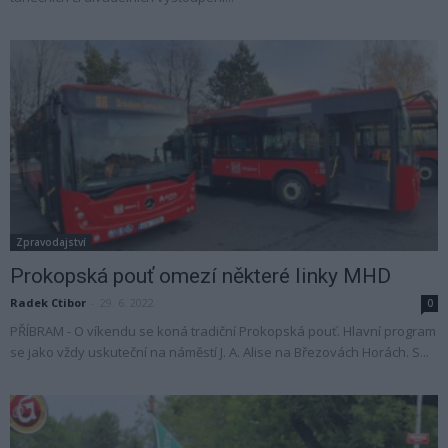
Zpravodajství
Prokopská pouť omezí některé linky MHD
Radek Ctibor
-
29. 6. 2022
0
PŘÍBRAM - O víkendu se koná tradiční Prokopská pouť. Hlavní program
se jako vždy uskuteční na náměstí J. A. Alise na Březovách Horách. S...