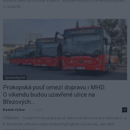
důlního rekordu na dole Vojtěch... A podle mnohých se letos potýkala i
s výrazně...
Zpravodajství
Prokopská pouť omezí dopravu i MHD.
O víkendu budou uzavřené ulice na
Březových...
Radek Ctibor
-
2. 7. 2025
0
PŘÍBRAM – Tradiční Prokopská pouť, která se letos koná o víkendu 5. a
6. července, přinese nejen kulturní program a průvody, ale také