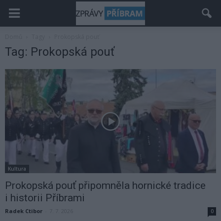
Domů
Tagy
Prokopská pouť
Tag: Prokopská pouť
Kultura
Prokopská pouť připomněla hornické tradice
i historii Příbrami
Radek Ctibor
-
7. 7. 2026
0