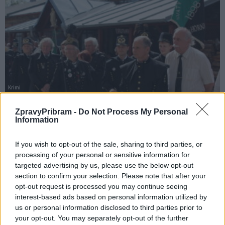
Krimi
Prokopská pouť nabídne bohatý program.
ZpravyPribram -
Do Not Process My Personal
Hornické muzeum připomene rekordní hlubinu
Information
Radek Ctibor
-
25. 6. 2025
0
If you wish to opt-out of the sale, sharing to third parties, or
PŘÍBRAM – Největší česká hornická slavnost, tradiční Prokopská pouť,
processing of your personal or sensitive information for
se uskuteční o víkendu 5. a 6. července a opět slibuje nevšední kulturní
targeted advertising by us, please use the below opt-out
zážitky. Do...
section to confirm your selection. Please note that after your
opt-out request is processed you may continue seeing
interest-based ads based on personal information utilized by
us or personal information disclosed to third parties prior to
your opt-out. You may separately opt-out of the further