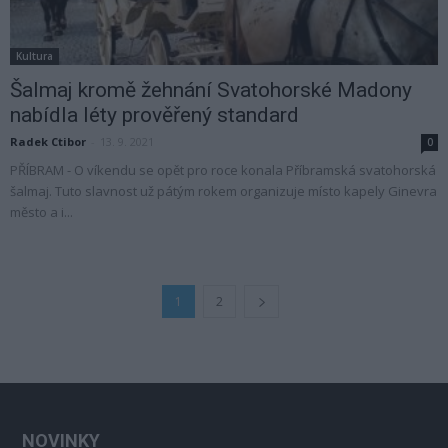
Kultura
Šalmaj kromě žehnání Svatohorské Madony
nabídla léty prověřený standard
Radek Ctibor
-
13. 9. 2021
0
PŘÍBRAM - O víkendu se opět pro roce konala Příbramská svatohorská
šalmaj. Tuto slavnost už pátým rokem organizuje místo kapely Ginevra
město a i...
1
2
NOVINKY