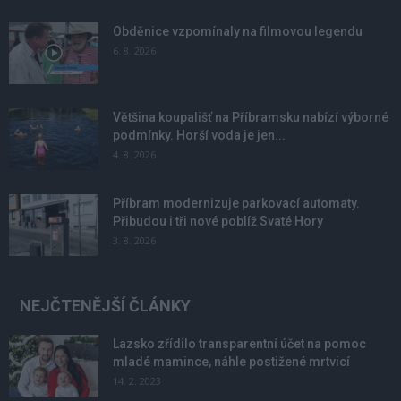
Obděnice vzpomínaly na filmovou legendu
6. 8. 2026
Většina koupališť na Příbramsku nabízí výborné
podmínky. Horší voda je jen...
4. 8. 2026
Příbram modernizuje parkovací automaty.
Přibudou i tři nové poblíž Svaté Hory
3. 8. 2026
NEJČTENĚJŠÍ ČLÁNKY
Lazsko zřídilo transparentní účet na pomoc
mladé mamince, náhle postižené mrtvicí
14. 2. 2023