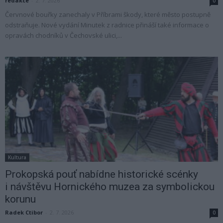
redakce
-
2. 7. 2026
0
Červnové bouřky zanechaly v Příbrami škody, které město postupně
odstraňuje. Nové vydání Minutek z radnice přináší také informace o
opravách chodníků v Čechovské ulici,...
Kultura
Prokopská pouť nabídne historické scénky
i návštěvu Hornického muzea za symbolickou
korunu
Radek Ctibor
-
2. 7. 2026
0