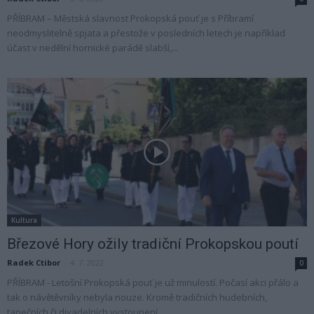
PŘÍBRAM – Městská slavnost Prokopská pouť je s Příbramí
neodmyslitelně spjata a přestože v posledních letech je například
účast v nedělní hornické parádě slabší,...
Kultura
Březové Hory ožily tradiční Prokopskou poutí
Radek Ctibor
-
4. 7. 2022
0
PŘÍBRAM - Letošní Prokopská pouť je už minulostí. Počasí akci přálo a
tak o návětěvníky nebyla nouze. Kromě tradičních hudebních,
tanečních či divadelních vystoupení...