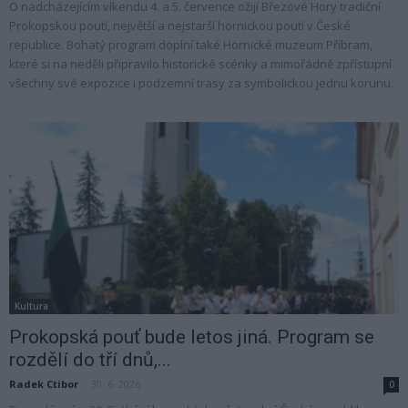
O nadcházejícím víkendu 4. a 5. července ožijí Březové Hory tradiční
Prokopskou poutí, největší a nejstarší hornickou poutí v České
republice. Bohatý program doplní také Hornické muzeum Příbram,
které si na neděli připravilo historické scénky a mimořádně zpřístupní
všechny své expozice i podzemní trasy za symbolickou jednu korunu.
Kultura
Prokopská pouť bude letos jiná. Program se
rozdělí do tří dnů,...
Radek Ctibor
-
30. 6. 2026
0