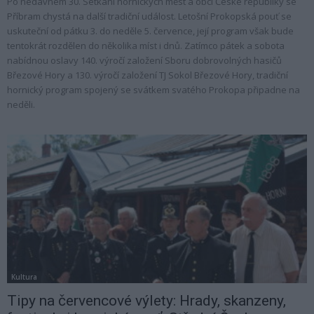
Po nedávném 30. Setkání hornických měst a obcí České republiky se
Příbram chystá na další tradiční událost. Letošní Prokopská pouť se
uskuteční od pátku 3. do neděle 5. července, její program však bude
tentokrát rozdělen do několika míst i dnů. Zatímco pátek a sobota
nabídnou oslavy 140. výročí založení Sboru dobrovolných hasičů
Březové Hory a 130. výročí založení TJ Sokol Březové Hory, tradiční
hornický program spojený se svátkem svatého Prokopa připadne na
neděli.
Kultura
Tipy na červencové výlety: Hrady, skanzeny,