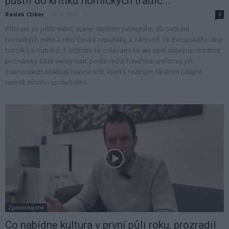
pustil do kritiků hornických tradic...
Radek Ctibor
-
12. 5. 2026
0
Příbram se příští měsíc stane dějištěm jubilejního 30. Setkání
hornických měst a obcí České republiky a zároveň 19. Evropského dne
horníků a hutníků. S blížícími se oslavami se ale opět objevují i tradiční
poznámky části veřejnosti, podle nichž havířské uniformy při
slavnostech oblékají hlavně lidé, kteří s reálným fáráním údajně
neměli mnoho společného.
Zpravodajství
Co nabídne kultura v první půli roku, prozradil