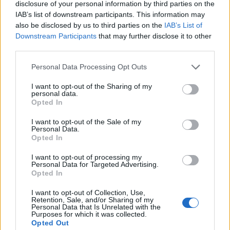
disclosure of your personal information by third parties on the
IAB’s list of downstream participants. This information may
also be disclosed by us to third parties on the
IAB’s List of
Downstream Participants
that may further disclose it to other
third parties.
Kultura
Personal Data Processing Opt Outs
Ohlédnutí za Prokopskou poutí
I want to opt-out of the Sharing of my
personal data.
Radek Ctibor
-
10. 7. 2024
0
Opted In
PŘÍBRAM - Letošní Prokopské pouti počasí příliš nepřálo a především
neděle víceméně propršela. Nicméně tradiční Hornickou parádu či
I want to opt-out of the Sale of my
Personal Data.
připravený program v areálu Ševčinského dolu...
Opted In
I want to opt-out of processing my
Personal Data for Targeted Advertising.
Opted In
I want to opt-out of Collection, Use,
Retention, Sale, and/or Sharing of my
Personal Data that Is Unrelated with the
Purposes for which it was collected.
Opted Out