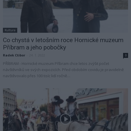
Kultura
Co chystá v letošním roce Hornické muzeum
Příbram a jeho pobočky
Radek Ctibor
-
24. 1. 2022
0
PŘÍBRAM - Hornické muzeum Příbram chce letos zvýšit počet
návštěvníků ve svých expozicích. Před obdobím covidu je pravidelně
navštěvovalo přes 100 tisíc lidí ročně....