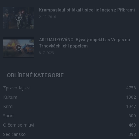
Krampuslauf přilákal tisíce lidí nejen z Příbrami
2. 12. 2016
AKTUALIZOVÁNO: Bývalý objekt Las Vegas na
Trhovkách lehl popelem
8. 7. 2023
OBLÍBENÉ KATEGORIE
Zpravodajství
4756
Kultura
1302
Krimi
1047
Sport
500
O čem se mluví
469
Sedlčansko
398