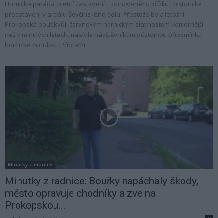
Hornická paráda, pietní zastavení u obnoveného křížku i historické
představení v areálu Ševčinského dolu. Přestože byla letošní
Prokopská pouť kvůli červnovým hornickým slavnostem komornější
než v minulých letech, nabídla návštěvníkům důstojnou připomínku
hornické minulosti Příbrami.
Minutky z radnice
Minutky z radnice: Bouřky napáchaly škody,
město opravuje chodníky a zve na
Prokopskou...