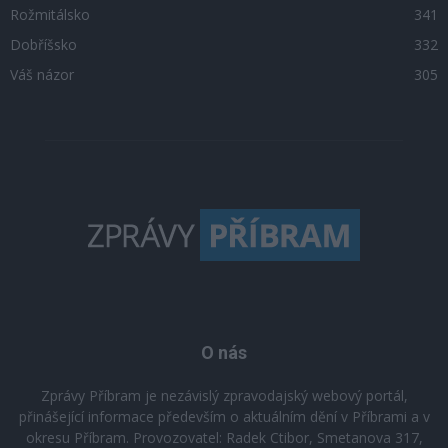
Rožmitálsko
341
Dobříšsko
332
Váš názor
305
O nás
Zprávy Příbram je nezávislý zpravodajský webový portál,
přinášející informace především o aktuálním dění v Příbrami a v
okresu Příbram. Provozovatel: Radek Ctibor, Smetanova 317,