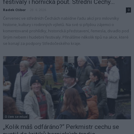
festivaly i hornická pouť. Střední Čechy...
Radek Ctibor
-
28. 6. 2026
0
Červenec ve středních Čechách nabídne řadu akcí pro milovníky
historie, kultury i rodinných výletů. Na své si přijdou zájemci o
komentované prohlídky, historická představení, řemesla, divadlo pod
širým nebem i hudební festivaly. Přinášíme několik tipů na akce, které
se konají za podpory Středočeského kraje.
O čem se mluví
„Kolik máš odfáráno?“ Perkmistr cechu se