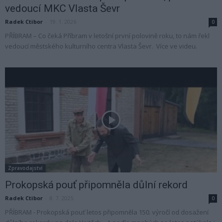
vedoucí MKC Vlasta Ševr
Radek Ctibor
-
19. 1. 2026
0
PŘÍBRAM – Co čeká Příbram v letošní první polovině roku, to nám řekl
vedoucí městského kulturního centra Vlasta Ševr. Více ve videu.
Zpravodajství
Prokopská pouť připomněla důlní rekord
Radek Ctibor
-
8. 7. 2025
0
PŘÍBRAM - Prokopská pouť letos připomněla 150. výročí od dosažení