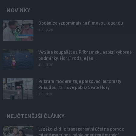
NOVINKY
Obděnice vzpomínaly na filmovou legendu
6. 8. 2026
Většina koupališť na Příbramsku nabízí výborné
podmínky. Horší voda je jen...
4. 8. 2026
Příbram modernizuje parkovací automaty.
Přibudou i tři nové poblíž Svaté Hory
3. 8. 2026
NEJČTENĚJŠÍ ČLÁNKY
Lazsko zřídilo transparentní účet na pomoc
mladé mamince, náhle postižené mrtvicí