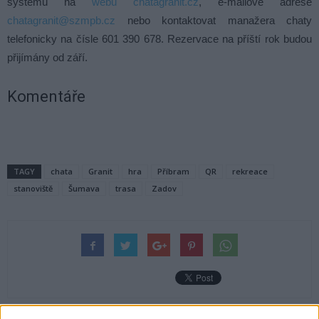
systému na
webu chatagranit.cz
, e-mailové adrese
chatagranit@szmpb.cz
nebo kontaktovat manažera chaty
telefonicky na čísle 601 390 678. Rezervace na příští rok budou
přijímány od září.
Komentáře
TAGY
chata
Granit
hra
Příbram
QR
rekreace
stanoviště
Šumava
trasa
Zadov