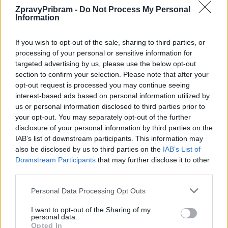
ZpravyPribram -
Do Not Process My Personal
Předchozí článek
Následující článek
Information
Kraj spustil systém Digitální
Město vyhlásilo výběrové řízení
technické mapy. Zjistíte, co
na poskytování zápůjček z FOZ.
If you wish to opt-out of the sale, sharing to third parties, or
máte pod parcelou a které sítě
V posledních letech zájem nebyl
processing of your personal or sensitive information for
máte v její těsné blízkosti
velký
targeted advertising by us, please use the below opt-out
section to confirm your selection. Please note that after your
opt-out request is processed you may continue seeing
SOUVISEJÍCÍ ČLÁNKY
interest-based ads based on personal information utilized by
us or personal information disclosed to third parties prior to
VÍCE OD AUTORA
your opt-out. You may separately opt-out of the further
disclosure of your personal information by third parties on the
Kam na výlet se psem? Střední Čechy
IAB’s list of downstream participants. This information may
nabízejí hrady, skanzeny i osvěžení
also be disclosed by us to third parties on the
IAB’s List of
v přírodě
Lifestyle
Downstream Participants
that may further disclose it to other
third parties.
Kam utéct před vedrem? Podzemí, lesy
Personal Data Processing Opt Outs
i voda nabídnou příjemné ochlazení
Lifestyle
I want to opt-out of the Sharing of my
personal data.
Opted In