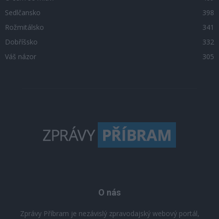
Sedlčansko
398
Rožmitálsko
341
Dobříšsko
332
Váš názor
305
O nás
Zprávy Příbram je nezávislý zpravodajský webový portál,