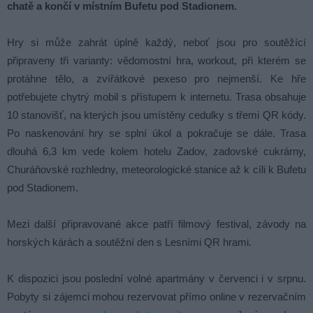
chatě a končí v místním Bufetu pod Stadionem.
Hry si může zahrát úplně každý, neboť jsou pro soutěžící
připraveny tři varianty: vědomostní hra, workout, při kterém se
protáhne tělo, a zvířátkové pexeso pro nejmenší. Ke hře
potřebujete chytrý mobil s přístupem k internetu. Trasa obsahuje
10 stanovišť, na kterých jsou umístěny cedulky s třemi QR kódy.
Po naskenování hry se splní úkol a pokračuje se dále. Trasa
dlouhá 6,3 km vede kolem hotelu Zadov, zadovské cukrárny,
Churáňovské rozhledny, meteorologické stanice až k cíli k Bufetu
pod Stadionem.
Mezi další připravované akce patří filmový festival, závody na
horských kárách a soutěžní den s Lesními QR hrami.
K dispozici jsou poslední volné apartmány v červenci i v srpnu.
Pobyty si zájemci mohou rezervovat přímo online v rezervačním