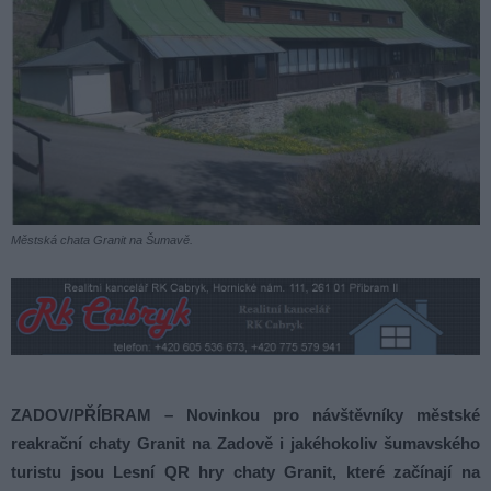
Městská chata Granit na Šumavě.
ZADOV/PŘÍBRAM – Novinkou pro návštěvníky městské
reakrační chaty Granit na Zadově i jakéhokoliv šumavského
turistu jsou Lesní QR hry chaty Granit, které začínají na