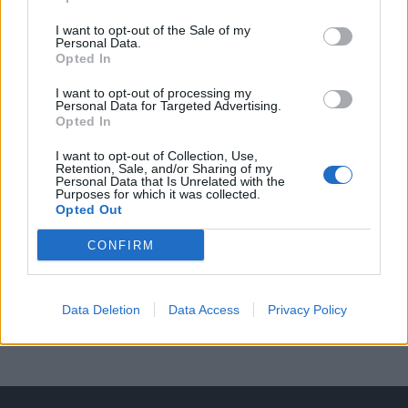
Digitální karta láká na slevy v Brdech i na
Berounsku. Přibyly nové zážitky i partneři
I want to opt-out of the Sale of my
Personal Data.
Lifestyle
Opted In
I want to opt-out of processing my
Personal Data for Targeted Advertising.
Opted In
I want to opt-out of Collection, Use,
Retention, Sale, and/or Sharing of my
Personal Data that Is Unrelated with the
Purposes for which it was collected.
Opted Out
CONFIRM
Data Deletion
Data Access
Privacy Policy