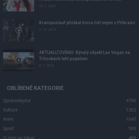
14. 2. 2023
Krampuslauf přilákal tisíce lidí nejen z Příbrami
2. 12. 2016
AKTUALIZOVÁNO: Bývalý objekt Las Vegas na
Trhovkách lehl popelem
8. 7. 2023
OBLÍBENÉ KATEGORIE
Zpravodajství
4756
Kultura
1302
Krimi
1047
Sport
500
O čem se mluví
469