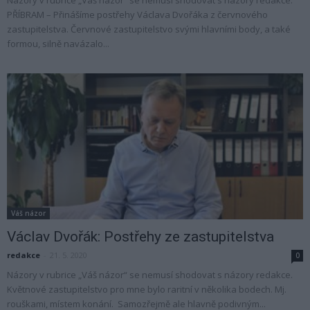
PŘÍBRAM – Přinášíme postřehy Václava Dvořáka z červnového
zastupitelstva. Červnové zastupitelstvo svými hlavními body, a také
formou, silně navázalo...
Váš názor
Václav Dvořák: Postřehy ze zastupitelstva
redakce
-
21. 5. 2020
0
Názory v rubrice „Váš názor“ se nemusí shodovat s názory redakce.
Květnové zastupitelstvo pro mne bylo raritní v několika bodech. Mj.
rouškami, místem konání. Samozřejmě ale hlavně podivným...