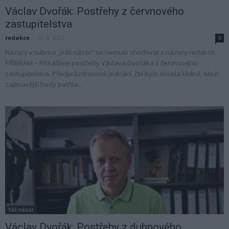
Václav Dvořák: Postřehy z červnového
zastupitelstva
redakce
-
23. 6. 2021
0
Názory v rubrice „Váš názor“ se nemusí shodovat s názory redakce.
PŘÍBRAM – Přinášíme postřehy Václava Dvořáka z červnového
zastupitelstva. Předprázdninové jednání ZM bylo docela klidné. Mezi
zajímavější body patřila...
Váš názor
Václav Dvořák: Postřehy z dubnového