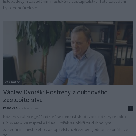
listopadovým zasedáním městského zastupitelstva. Toto zasedání
bylo jednoúčelové....
Váš názor
Václav Dvořák: Postřehy z dubnového
zastupitelstva
redakce
-
24. 4. 2024
0
Názory v rubrice „Váš názor“ se nemusí shodovat s názory redakce.
PŘÍBRAM – Zastupitel Václav Dvořák se ohlíží za dubnovým
zasedáním městského zastupitelstva. Březnové jednání skončilo ve
20...