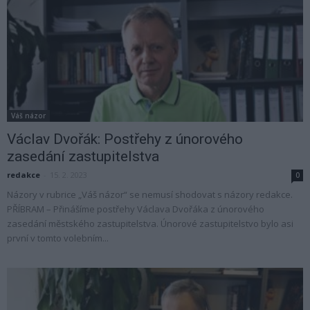
Váš názor
Václav Dvořák: Postřehy z únorového
zasedání zastupitelstva
redakce
-
15. 2. 2023
0
Názory v rubrice „Váš názor“ se nemusí shodovat s názory redakce.
PŘÍBRAM – Přinášíme postřehy Václava Dvořáka z únorového
zasedání městského zastupitelstva. Únorové zastupitelstvo bylo asi
první v tomto volebním...