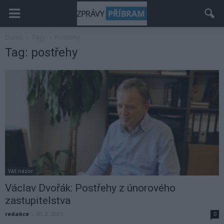
Domů
Tagy
Postřehy
Tag: postřehy
Váš názor
Václav Dvořák: Postřehy z únorového
zastupitelstva
redakce
-
20. 2. 2025
0