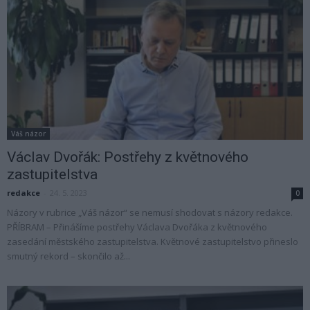
Váš názor
Václav Dvořák: Postřehy z květnového
zastupitelstva
redakce
-
24. 5. 2023
0
Názory v rubrice „Váš názor“ se nemusí shodovat s názory redakce.
PŘÍBRAM – Přinášíme postřehy Václava Dvořáka z květnového
zasedání městského zastupitelstva. Květnové zastupitelstvo přineslo
smutný rekord – skončilo až...