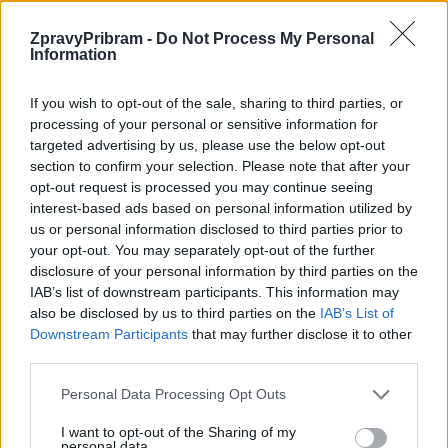
ZpravyPribram -
Do Not Process My Personal
Information
Váš názor
Václav Dvořák: Postřehy z březnového
If you wish to opt-out of the sale, sharing to third parties, or
zastupitelstva
processing of your personal or sensitive information for
targeted advertising by us, please use the below opt-out
redakce
-
16. 3. 2022
0
section to confirm your selection. Please note that after your
Názory v rubrice „Váš názor“ se nemusí shodovat s názory redakce.
opt-out request is processed you may continue seeing
PŘÍBRAM – Přinášíme postřehy Václava Dvořáka z březnového
interest-based ads based on personal information utilized by
zasedání městského zastupitelstva. Březnové jednání zastupitelstva
us or personal information disclosed to third parties prior to
řídil místo nepřítomného starosty jeho...
your opt-out. You may separately opt-out of the further
disclosure of your personal information by third parties on the
IAB’s list of downstream participants. This information may
also be disclosed by us to third parties on the
IAB’s List of
Downstream Participants
that may further disclose it to other
third parties.
Personal Data Processing Opt Outs
I want to opt-out of the Sharing of my
personal data.