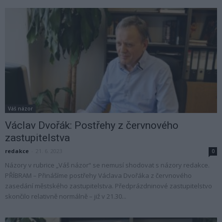
Váš názor
Václav Dvořák: Postřehy z červnového
zastupitelstva
redakce
-
21. 6. 2023
0
Názory v rubrice „Váš názor“ se nemusí shodovat s názory redakce.
PŘÍBRAM – Přinášíme postřehy Václava Dvořáka z červnového
zasedání městského zastupitelstva. Předprázdninové zastupitelstvo
skončilo relativně normálně – již v 21.30...