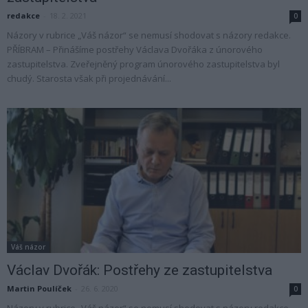
redakce
-
18. 2. 2021
0
Názory v rubrice „Váš názor“ se nemusí shodovat s názory redakce.
PŘÍBRAM – Přinášíme postřehy Václava Dvořáka z únorového
zastupitelstva. Zveřejněný program únorového zastupitelstva byl
chudý. Starosta však při projednávání...
Váš názor
Václav Dvořák: Postřehy ze zastupitelstva
Martin Poulíček
-
26. 6. 2020
0
Názory v rubrice „Váš názor“ se nemusí shodovat s názory redakce.