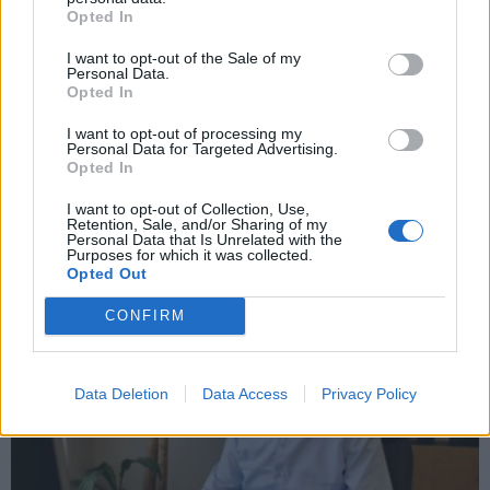
Opted In
Váš názor
I want to opt-out of the Sale of my
Personal Data.
Václav Dvořák: Postřehy z únorového
Opted In
zastupitelstva
I want to opt-out of processing my
redakce
-
21. 2. 2022
0
Personal Data for Targeted Advertising.
Názory v rubrice „Váš názor“ se nemusí shodovat s názory redakce.
Opted In
PŘÍBRAM – Přinášíme postřehy Václava Dvořáka z únorového
I want to opt-out of Collection, Use,
zasedání městského zastupitelstva. Únorového zastupitelstva jsem
Retention, Sale, and/or Sharing of my
se bohužel nemohl osobně zúčastnit,...
Personal Data that Is Unrelated with the
Purposes for which it was collected.
Opted Out
CONFIRM
Data Deletion
Data Access
Privacy Policy