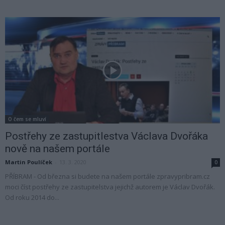
O čem se mluví
Postřehy ze zastupitlestva Václava Dvořáka
nově na našem portále
Martin Poulíček
-
13. 3. 2020
0
PŘÍBRAM - Od března si budete na našem portále zpravypribram.cz
moci číst postřehy ze zastupitelstva jejichž autorem je Václav Dvořák.
Od roku 2014 do...