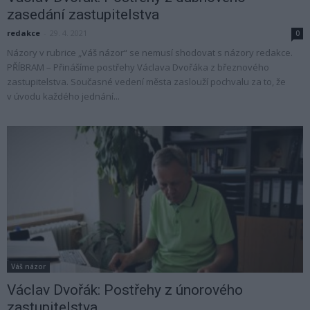
zasedání zastupitelstva
redakce
-
29. 4. 2021
0
Názory v rubrice „Váš názor“ se nemusí shodovat s názory redakce.
PŘÍBRAM – Přinášíme postřehy Václava Dvořáka z březnového
zastupitelstva. Současné vedení města zaslouží pochvalu za to, že
v úvodu každého jednání...
Váš názor
Václav Dvořák: Postřehy z únorového
zastupitelstva