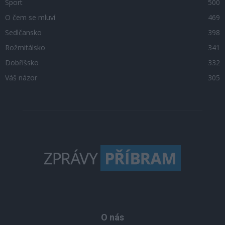
Sport
500
O čem se mluví
469
Sedlčansko
398
Rožmitálsko
341
Dobříšsko
332
Váš názor
305
O nás