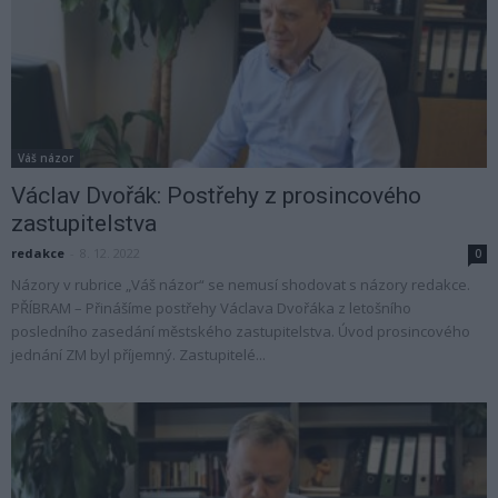
Váš názor
Václav Dvořák: Postřehy z prosincového
zastupitelstva
redakce
-
8. 12. 2022
0
Názory v rubrice „Váš názor“ se nemusí shodovat s názory redakce.
PŘÍBRAM – Přinášíme postřehy Václava Dvořáka z letošního
posledního zasedání městského zastupitelstva. Úvod prosincového
jednání ZM byl příjemný. Zastupitelé...