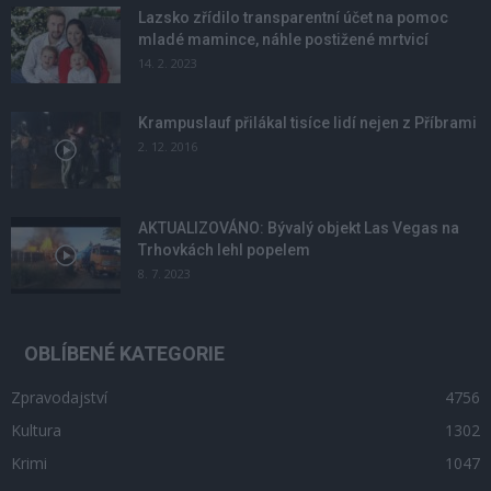
Lazsko zřídilo transparentní účet na pomoc
mladé mamince, náhle postižené mrtvicí
14. 2. 2023
Krampuslauf přilákal tisíce lidí nejen z Příbrami
2. 12. 2016
AKTUALIZOVÁNO: Bývalý objekt Las Vegas na
Trhovkách lehl popelem
8. 7. 2023
OBLÍBENÉ KATEGORIE
Zpravodajství
4756
Kultura
1302
Krimi
1047