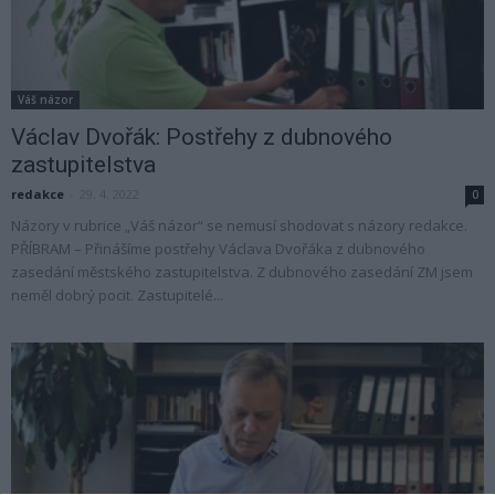
Váš názor
Václav Dvořák: Postřehy z dubnového
zastupitelstva
redakce
-
29. 4. 2022
0
Názory v rubrice „Váš názor“ se nemusí shodovat s názory redakce.
PŘÍBRAM – Přinášíme postřehy Václava Dvořáka z dubnového
zasedání městského zastupitelstva. Z dubnového zasedání ZM jsem
neměl dobrý pocit. Zastupitelé...