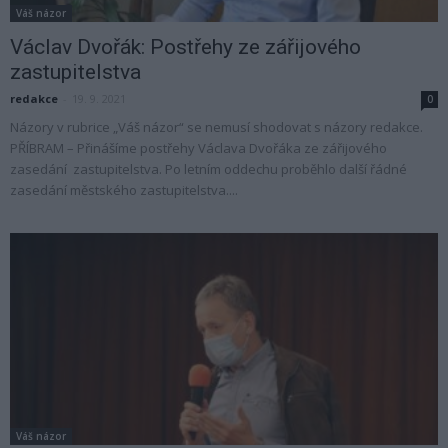
Váš názor
Václav Dvořák: Postřehy ze zářijového
zastupitelstva
redakce
-
19. 9. 2021
0
Názory v rubrice „Váš názor“ se nemusí shodovat s názory redakce.
PŘÍBRAM – Přinášíme postřehy Václava Dvořáka ze zářijového
zasedání zastupitelstva. Po letním oddechu proběhlo další řádné
zasedání městského zastupitelstva....
Váš názor