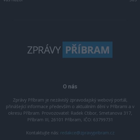
O nás
Zprávy Příbram je nezávislý zpravodajský webový portál,
přinášející informace především o aktuálním dění v Příbrami a v
okresu Příbram. Provozovatel: Radek Ctibor, Smetanova 317,
Příbram III, 26101 Příbram, IČO: 63799731
Kontaktujte nás:
redakce@zpravypribram.cz