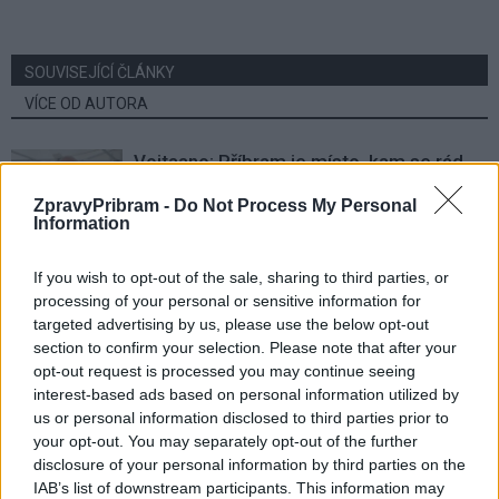
SOUVISEJÍCÍ ČLÁNKY
VÍCE OD AUTORA
Vojtaano: Příbram je místo, kam se rád
vracím
ZpravyPribram -
Do Not Process My Personal
Rozhovory
Information
Daniel Rosenbaum potřeboval změnit
If you wish to opt-out of the sale, sharing to third parties, or
prostředí. Teď bude naším soupeřem,
processing of your personal or sensitive information for
říká jeho otec
targeted advertising by us, please use the below opt-out
Rozhovory
section to confirm your selection. Please note that after your
opt-out request is processed you may continue seeing
Drážkov zažil herecký koncert legend
interest-based ads based on personal information utilized by
us or personal information disclosed to third parties prior to
Kultura
your opt-out. You may separately opt-out of the further
disclosure of your personal information by third parties on the
IAB’s list of downstream participants. This information may