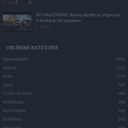
AKTUALIZOVÁNO: Bývalý objekt Las Vegas na
Trhovkách lehl popelem
8. 7. 2023
OBLÍBENÉ KATEGORIE
Zpravodajství
4756
Kultura
1302
Krimi
1047
Sport
500
O čem se mluví
469
Sedlčansko
398
Rožmitálsko
341
Dobříšsko
332
Váš názor
305