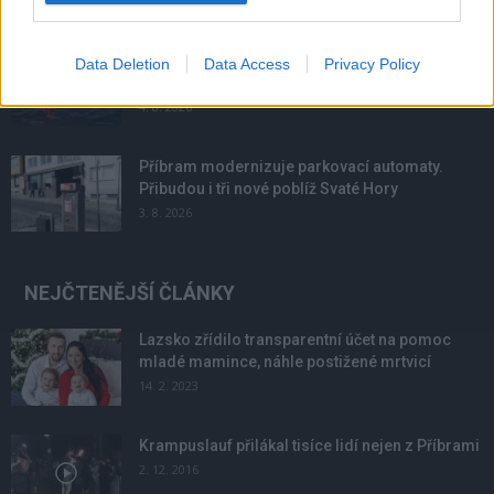
Většina koupališť na Příbramsku nabízí výborné
Data Deletion
Data Access
Privacy Policy
podmínky. Horší voda je jen...
4. 8. 2026
Příbram modernizuje parkovací automaty.
Přibudou i tři nové poblíž Svaté Hory
3. 8. 2026
NEJČTENĚJŠÍ ČLÁNKY
Lazsko zřídilo transparentní účet na pomoc
mladé mamince, náhle postižené mrtvicí
14. 2. 2023
Krampuslauf přilákal tisíce lidí nejen z Příbrami
2. 12. 2016