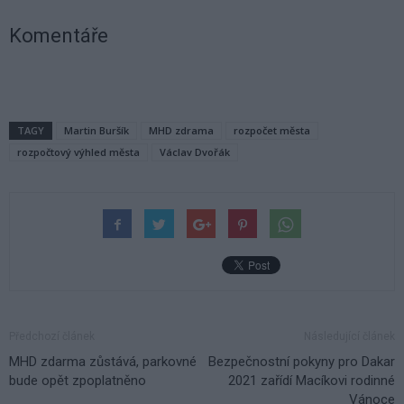
Komentáře
TAGY
Martin Buršík
MHD zdrama
rozpočet města
rozpočtový výhled města
Václav Dvořák
Předchozí článek
Následující článek
MHD zdarma zůstává, parkovné
Bezpečnostní pokyny pro Dakar
bude opět zpoplatněno
2021 zařídí Macíkovi rodinné
Vánoce