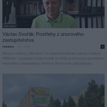
Váš názor
Václav Dvořák: Postřehy z únorového
zastupitelstva
redakce
-
16. 2. 2024
0
Názory v rubrice „Váš názor“ se nemusí shodovat s názory redakce.
PŘÍBRAM – Zastupitel Václav Dvořák se ohlíží za únorovým zasedáním
městského zastupitelstva. Únorové ZM skončilo opět hluboko...