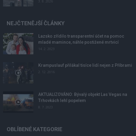
3. 8. 2026
NEJČTENĚJŠÍ ČLÁNKY
Lazsko zřídilo transparentní účet na pomoc
mladé mamince, náhle postižené mrtvicí
14. 2. 2023
Krampuslauf přilákal tisíce lidí nejen z Příbrami
2. 12. 2016
AKTUALIZOVÁNO: Bývalý objekt Las Vegas na
Trhovkách lehl popelem
8. 7. 2023
OBLÍBENÉ KATEGORIE