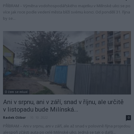
PŘÍBRAM – Výměna vodohospodářského majetku v Milínské ulici se po
více jak roce podle vedení města blíží svému konci. Od pondělí 31. října
by se...
O čem se mluví
Ani v srpnu, ani v září, snad v říjnu, ale určitě
v listopadu bude Milínská...
Radek Ctibor
-
10. 10. 2022
0
PŘÍBRAM – Ani v srpnu, ani v září, ale až snad v polovině října projedou
alespoň zčásti auta po celé Milínské ulici. Jedná se tak o další...