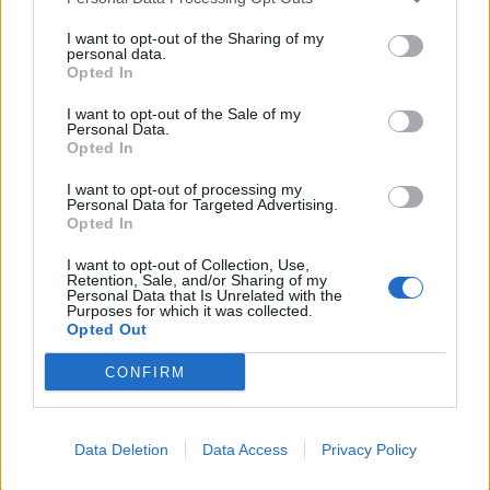
I want to opt-out of the Sharing of my
personal data.
Opted In
I want to opt-out of the Sale of my
Personal Data.
Opted In
I want to opt-out of processing my
Zpravodajství
Personal Data for Targeted Advertising.
Opted In
Do Milínské se vrátí dělníci, úplné dokončení jí
čeká až na...
I want to opt-out of Collection, Use,
Retention, Sale, and/or Sharing of my
Personal Data that Is Unrelated with the
Radek Ctibor
-
9. 2. 2023
0
Purposes for which it was collected.
PŘÍBRAM – Začátkem prosince loňského roku utichl stavební ruch
Opted Out
v Milínské ulici a po více jak roce se do ní opět vrátila doprava.
Nicméně chodci...
CONFIRM
Data Deletion
Data Access
Privacy Policy