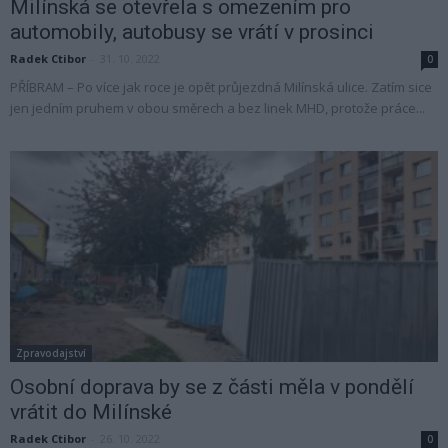
Milínská se otevřela s omezením pro
automobily, autobusy se vrátí v prosinci
Radek Ctibor
-
31. 10. 2022
0
PŘÍBRAM – Po více jak roce je opět průjezdná Milínská ulice. Zatím sice
jen jedním pruhem v obou směrech a bez linek MHD, protože práce...
Zpravodajství
Osobní doprava by se z části měla v pondělí
vrátit do Milínské
Radek Ctibor
-
26. 10. 2022
0