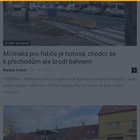
O čem se mluví
Milínská pro řidiče je hotová, chodci se
k přechodům ale brodí bahnem
Radek Ctibor
-
29. 12. 2022
0
PŘÍBRAM – Milínskou ulicí už opět jezdí doprava. Nicméně chodci v jejím
okolí na tom zatím moc dobře nejsou. Na vozovku se sice vrátilo
značení...