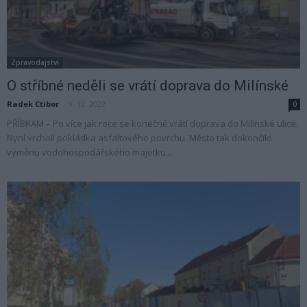
Zpravodajství
O stříbné neděli se vrátí doprava do Milínské
Radek Ctibor
-
9. 12. 2022
0
PŘÍBRAM – Po více jak roce se konečně vrátí doprava do Milínské ulice.
Nyní vrcholí pokládka asfaltového povrchu. Město tak dokončilo
výměnu vodohospodářského majetku...