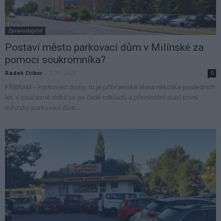
Zpravodajství
Postaví město parkovací dům v Milínské za
pomoci soukromníka?
Radek Ctibor
-
2. 11. 2023
0
PŘÍBRAM – Parkovací domy, to je příbramské téma několika posledních
let. V současné době se po řadě odkladů a přemístění staví první
městský parkovací dům...