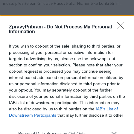
mostu přes železniční trať v Husově ulici. Nicméně ke konkrétním...
ZpravyPribram -
Do Not Process My Personal
Information
If you wish to opt-out of the sale, sharing to third parties, or
processing of your personal or sensitive information for
targeted advertising by us, please use the below opt-out
section to confirm your selection. Please note that after your
opt-out request is processed you may continue seeing
Zpravodajství
interest-based ads based on personal information utilized by
us or personal information disclosed to third parties prior to
ŘSD opraví výtluky v Milínské ulici
your opt-out. You may separately opt-out of the further
Radek Ctibor
-
29. 3. 2023
0
disclosure of your personal information by third parties on the
IAB’s list of downstream participants. This information may
PŘÍBRAM - V loňském roce došlo k výměně vodohospodářského
also be disclosed by us to third parties on the
IAB’s List of
majetku v Milínské ulici a položení nového asfaltového povrchu. V
Downstream Participants
that may further disclose it to other
současné době se Ředitelství silnic...
third parties.
Personal Data Processing Opt Outs