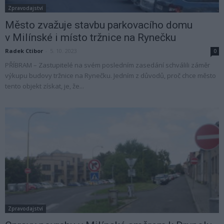
Zpravodajství
Město zvažuje stavbu parkovacího domu
v Milínské i místo tržnice na Rynečku
Radek Ctibor
-
5. 10. 2023
0
PŘÍBRAM – Zastupitelé na svém posledním zasedání schválili záměr
výkupu budovy tržnice na Rynečku. Jedním z důvodů, proč chce město
tento objekt získat, je, že...
Zpravodajství