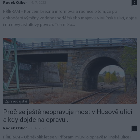
Radek Ctibor
-
4. 7. 2023
0
PŘÍBRAM – Koncem března informovala radnice o tom, že po
dokončení výměny vodohospodářského majetku v Milínské ulici, dojde
i na nový asfaltový povrch. Ten mělo...
Zpravodajství
Proč se ještě neopravuje most v Husově ulici
a kdy dojde na opravu...
Radek Ctibor
-
6. 6. 2023
0
PŘÍBRAM – Už několik let se v Příbrami mluví o opravě Milínské ulice i