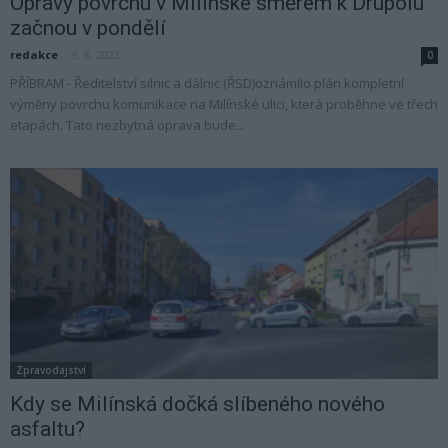
Opravy povrchu v Milínské směrem k Drupolu
začnou v pondělí
redakce
-
9. 8. 2023
0
PŘÍBRAM - Ředitelství silnic a dálnic (ŘSD)oznámilo plán kompletní
výměny povrchu komunikace na Milínské ulici, která proběhne ve třech
etapách. Tato nezbytná oprava bude...
Zpravodajství
Kdy se Milínská dočká slíbeného nového
asfaltu?