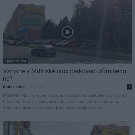
Zpravodajství
Vznikne v Milínské ulici parkovací dům nebo
ne?
Radek Ctibor
-
22. 2. 2024
0
PŘÍBRAM - Na únorovém zasedání městského zastupitelstva vyvolal
bouřlivou diskuzi záměr města postavit společně se soukromou
firmou na místě současného parkoviště v Milínské ulici...