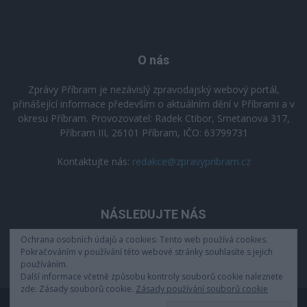
O nás
Zprávy Příbram je nezávislý zpravodajský webový portál,
přinášející informace především o aktuálním dění v Příbrami a v
okresu Příbram. Provozovatel: Radek Ctibor, Smetanova 317,
Příbram III, 26101 Příbram, IČO: 63799731
Kontaktujte nás:
redakce@zpravypribram.cz
NÁSLEDUJTE NÁS
Ochrana osobních údajů a cookies: Tento web používá cookies.
Pokračováním v používání této webové stránky souhlasíte s jejich
používáním.
Další informace včetně způsobu kontroly souborů cookie naleznete
zde: Zásady souborů cookie.
Zásady používání souborů cookie
Zásady zpracování osobních údajů