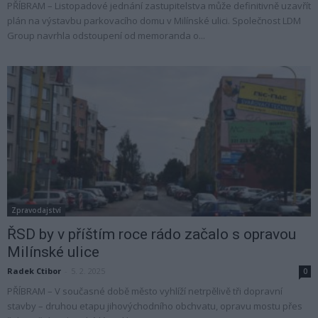
PŘÍBRAM – Listopadové jednání zastupitelstva může definitivně uzavřít
plán na výstavbu parkovacího domu v Milínské ulici. Společnost LDM
Group navrhla odstoupení od memoranda o...
Zpravodajství
ŘSD by v příštím roce rádo začalo s opravou
Milínské ulice
Radek Ctibor
-
5. 2. 2025
0
PŘÍBRAM – V současné době město vyhlíží netrpělivě tři dopravní
stavby – druhou etapu jihovýchodního obchvatu, opravu mostu přes