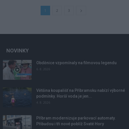
1
2
3
NOVINKY
Obděnice vzpomínaly na filmovou legendu
6. 8. 2026
Většina koupališť na Příbramsku nabízí výborné
podmínky. Horší voda je jen...
4. 8. 2026
Příbram modernizuje parkovací automaty.
Přibudou i tři nové poblíž Svaté Hory