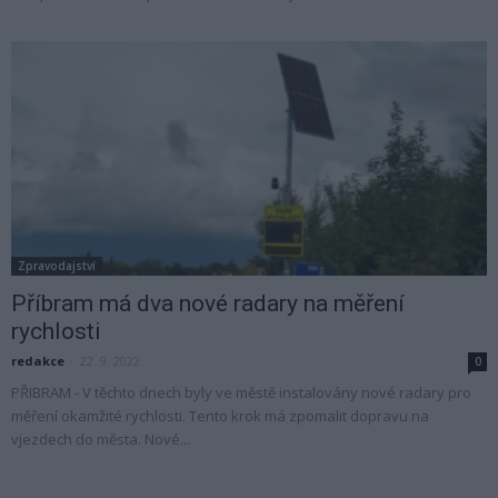
Zpravodajství
Příbram má dva nové radary na měření
rychlosti
redakce
-
22. 9. 2022
0
PŘIBRAM - V těchto dnech byly ve městě instalovány nové radary pro
měření okamžité rychlosti. Tento krok má zpomalit dopravu na
vjezdech do města. Nové...