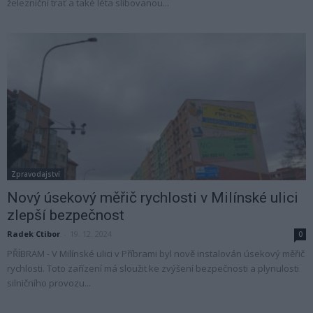
železniční trať a také léta slibovanou...
Zpravodajství
Nový úsekový měřič rychlosti v Milínské ulici
zlepší bezpečnost
Radek Ctibor
-
19. 12. 2024
0
PŘÍBRAM - V Milínské ulici v Příbrami byl nově instalován úsekový měřič
rychlosti. Toto zařízení má sloužit ke zvýšení bezpečnosti a plynulosti
silničního provozu...