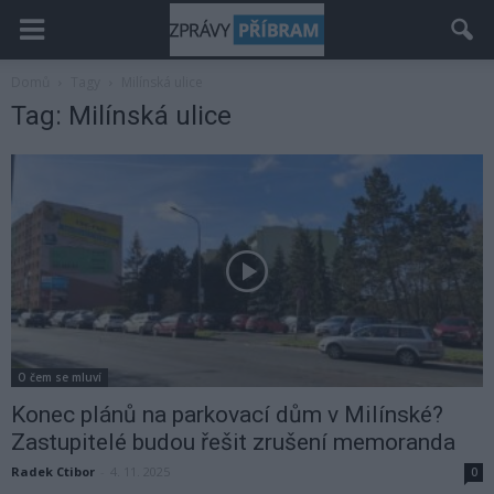
Domů
Tagy
Milínská ulice
Tag: Milínská ulice
O čem se mluví
Konec plánů na parkovací dům v Milínské?
Zastupitelé budou řešit zrušení memoranda
Radek Ctibor
-
4. 11. 2025
0