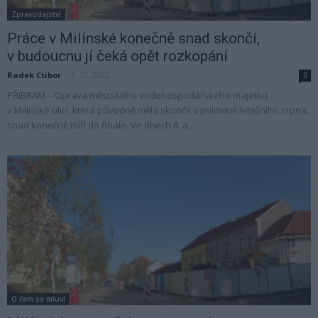
Zpravodajství
Práce v Milínské konečně snad skončí,
v budoucnu jí čeká opět rozkopání
Radek Ctibor
-
1. 12. 2022
0
PŘÍBRAM – Oprava městského vodohospodářského majetku
v Milínské ulici, která původně měla skončit v polovině letošního srpna,
snad konečně míří do finále. Ve dnech 8. a...
O čem se mluví