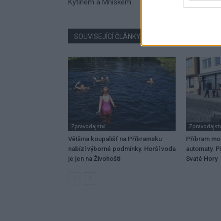
Kytínem a Mníškem
SOUVISEJÍCÍ ČLÁNKY
VÍCE OD AUTORA
Zpravodajství
Zpravodajstv
Většina koupališť na Příbramsku
Příbram mo
nabízí výborné podmínky. Horší voda
automaty. Př
je jen na Živohošti
Svaté Hory