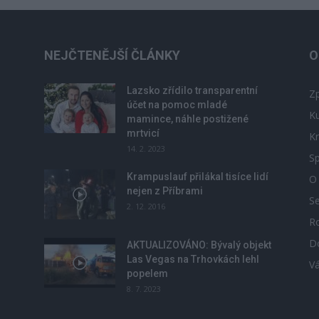
NEJČTENĚJŠÍ ČLÁNKY
O
Lazsko zřídilo transparentní
Zp
účet na pomoc mladé
Ku
mamince, náhle postižené
mrtvicí
Kr
14. 2. 2023
Sp
Krampuslauf přilákal tisíce lidí
O
nejen z Příbrami
S
2. 12. 2016
R
D
u
AKTUALIZOVÁNO: Bývalý objekt
Las Vegas na Trhovkách lehl
V
popelem
8. 7. 2023