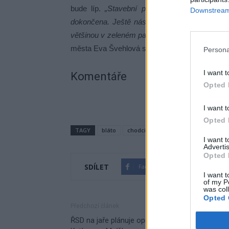
bude líp.
„Stavební práce v Milínské ulici 
Downstream 
dokončena. Ještě nás čeká vyměnit asi 70 vo
většinou v zeleném pasu. Po provedení těchto 
města Eva Švehlová s tím, že s kompletním do
Persona
I want t
Komentáře
Opted 
I want t
Opted 
TAGY
bláto
chodci
chůze
dokončení
k
I want 
Advertis
Opted 
SDÍLET
Facebook
Twitter
I want t
of my P
was col
Opted 
Předchozí článek
ŘSD na jaře plánuje opravu na dálnici mezi