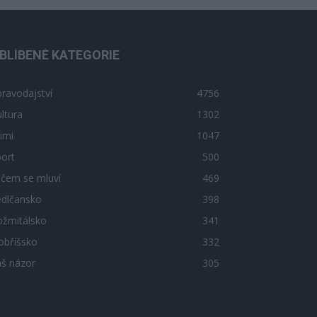
BLÍBENÉ KATEGORIE
ravodajství
4756
ltura
1302
imi
1047
ort
500
 čem se mluví
469
edlčansko
398
ožmitálsko
341
obříšsko
332
áš názor
305