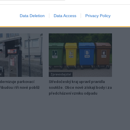
vězni
Data Deletion
Data Access
Privacy Policy
í
Zpravodajství
dernizuje parkovací
Středočeský kraj upravil pravidla
ibudou i tři nové poblíž
soutěže. Obce nově získají body i za
předcházení vzniku odpadu