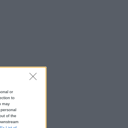
sonal or
ection to
ou may
 personal
out of the
 downstream
B’s List of