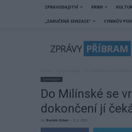
ZPRAVODAJSTVÍ
KRIMI
KULTU
„ZARUČENÁ SENZACE“
CYNIKŮV PO
Zprávy
Příbram
Domů
Zpravodajství
Do Milínské se vrátí dělníci,
Zpravodajství
Do Milínské se vr
dokončení jí čeká
od
Radek Ctibor
-
9. 2. 2023