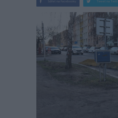
Sdílet na Facebooku
Tweet na Twit