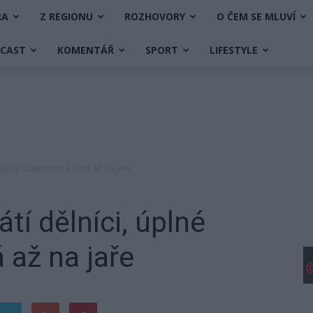
RA
Z REGIONU
ROZHOVORY
O ČEM SE MLUVÍ
DCAST
KOMENTÁŘ
SPORT
LIFESTYLE
 úplné dokončení jí čeká až na jaře
átí dělníci, úplné
 až na jaře