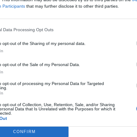
budou pokračovat od jarních měsíců. Zakázka ještě není
Participants
that may further disclose it to other third parties.
dovodních šoupat, která se nacházejí podél komunikace,
prací se dá vše do původního stavu,“
sdělila tisková mluvčí
končením se počítá někdy v období května až června.
l Data Processing Opt Outs
o opt-out of the Sharing of my personal data.
In
o opt-out of the Sale of my Personal Data.
In
omplikace
Milínská ulice
přechod
Příbram
radnice
to opt-out of processing my Personal Data for Targeted
ing.
In
o opt-out of Collection, Use, Retention, Sale, and/or Sharing
ersonal Data that Is Unrelated with the Purposes for which it
lected.
Out
Následující článek
Vysvědčení za první pololetí dostali i studující
CONFIRM