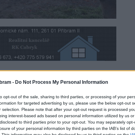
 utichl stavební ruch v Milínské ulici a po více jak
bram -
Do Not Process My Personal Information
ně chodci jsou spokojení o poznání méně. K přechodům
 podle radnice má zlepšit na jaře.
to opt-out of the sale, sharing to third parties, or processing of your per
formation for targeted advertising by us, please use the below opt-out s
ilo značení přechodů pro chodce, ale dojít k nim je pro
r selection. Please note that after your opt-out request is processed y
eing interest-based ads based on personal information utilized by us or
 z chodníku vpravo, bráno ve směru do centra. Například
disclosed to third parties prior to your opt-out. You may separately opt-
ici chtěli koupit kapra, tak chodili několikacentimetrovým
losure of your personal information by third parties on the IAB’s list of
plikuje cestu především starším lidem. Nicméně na jaře
. This information may also be disclosed by us to third parties on the
IA