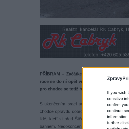
PŘÍBRAM – Začátkem prosince loňského roku
ZpravyPri
roce se do ní opět vrátila doprava. Nicmé
pro chodce se totiž brodí bahnem. Situace se
If you wish 
sensitive in
S ukončením prací se na vozovku se sice vrát
confirm you
continue se
chodce opravdu dobrodružství. A to především
information 
lidé, kteří si před Štědrým dnem v Milínské ul
further disc
bahnem. Nedokončení nástupů k přechodům kom
participants