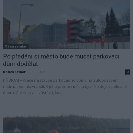
O čem se mluví
Po předání si město bude muset parkovací
dům dodělat
Radek Ctibor
-
26. 1. 2024
0
PŘÍBRAM – Práce na stavbě parkovacího domu na autobusovém
nádraží pomalu vrcholí. K jeho předání městu by mělo dojít v polovině
února. Otázkou ale zůstává, kdy...