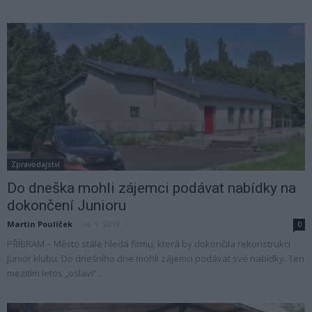
Zpravodajství
Do dneška mohli zájemci podávat nabídky na
dokončení Junioru
Martin Poulíček
-
16. 9. 2019
0
PŘÍBRAM – Město stále hledá firmu, která by dokončila rekonstrukci
Junior klubu. Do dnešního dne mohli zájemci podávat své nabídky. Ten
mezitím letos „oslaví“...