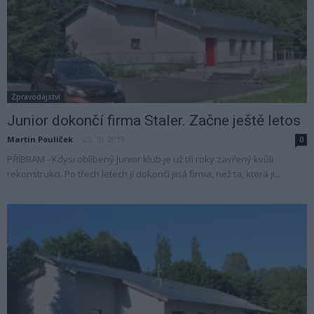
Zpravodajství
Junior dokončí firma Staler. Začne ještě letos
Martin Poulíček
-
23. 10. 2019
0
PŘÍBRAM - Kdysi oblíbený Junior klub je už tři roky zavřený kvůli
rekonstrukci. Po třech letech jí dokončí jiná firma, než ta, která ji...