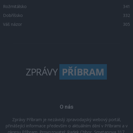
Rožmitálsko
341
Dobříšsko
332
Váš názor
305
O nás
Zprávy Příbram je nezávislý zpravodajský webový portál,
přinášející informace především o aktuálním dění v Příbrami a v
okresu Příbram. Provozovatel: Radek Ctibor, Smetanova 317,