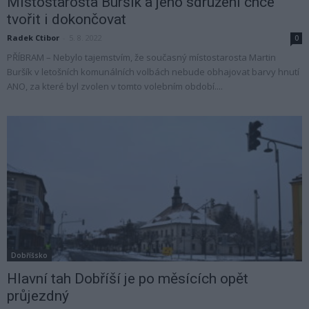
Místostarosta Buršík a jeho sdružení chce
tvořit i dokončovat
Radek Ctibor
-
5. 8. 2022
0
PŘÍBRAM – Nebylo tajemstvím, že současný místostarosta Martin
Buršík v letošních komunálních volbách nebude obhajovat barvy hnutí
ANO, za které byl zvolen v tomto volebním období....
Dobříšsko
Hlavní tah Dobříší je po měsících opět
průjezdný