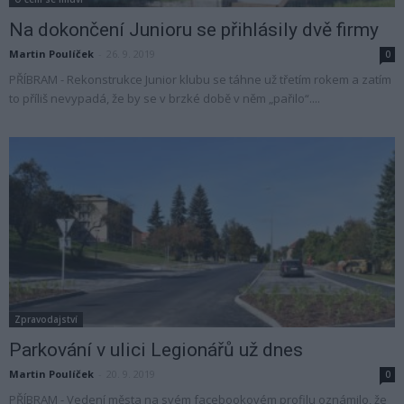
Na dokončení Junioru se přihlásily dvě firmy
Martin Poulíček
-
26. 9. 2019
0
PŘÍBRAM - Rekonstrukce Junior klubu se táhne už třetím rokem a zatím
to příliš nevypadá, že by se v brzké době v něm „pařilo“....
Zpravodajství
Parkování v ulici Legionářů už dnes
Martin Poulíček
-
20. 9. 2019
0
PŘÍBRAM - Vedení města na svém facebookovém profilu oznámilo, že