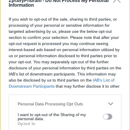
ZpravyPribram -
Do Not Process My Personal
Information
If you wish to opt-out of the sale, sharing to third parties, or
processing of your personal or sensitive information for
targeted advertising by us, please use the below opt-out
section to confirm your selection. Please note that after your
opt-out request is processed you may continue seeing
interest-based ads based on personal information utilized by
us or personal information disclosed to third parties prior to
your opt-out. You may separately opt-out of the further
Zpravodajství
disclosure of your personal information by third parties on the
IAB’s list of downstream participants. This information may
Oprava silnice u Chraštic skončí výrazně dřív,
also be disclosed by us to third parties on the
IAB’s List of
než se předpokládalo
Downstream Participants
that may further disclose it to other
Radek Ctibor
-
17. 7. 2021
third parties.
0
CHRAŠTICE - Ředitelství silnic a dálnic má dobrou zprávu pro řidiče,
Personal Data Processing Opt Outs
kteří cestují po silnici I/4. Opravovaný úsek mezi Milínem a Chrašticemi
se podaří...
I want to opt-out of the Sharing of my
personal data.
Opted In