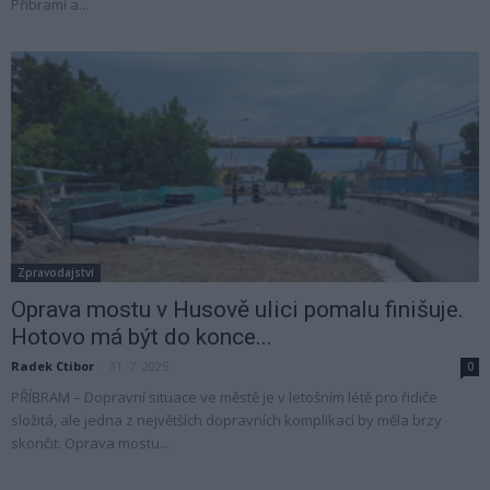
Příbramí a...
Zpravodajství
Oprava mostu v Husově ulici pomalu finišuje.
Hotovo má být do konce...
Radek Ctibor
-
31. 7. 2025
0
PŘÍBRAM – Dopravní situace ve městě je v letošním létě pro řidiče
složitá, ale jedna z největších dopravních komplikací by měla brzy
skončit. Oprava mostu...