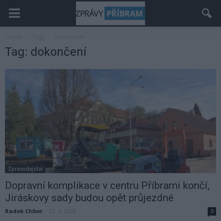
Domů
Tagy
Dokončení
Tag: dokončení
Zpravodajství
Dopravní komplikace v centru Příbrami končí,
Jiráskovy sady budou opět průjezdné
Radek Ctibor
-
23. 4. 2026
0