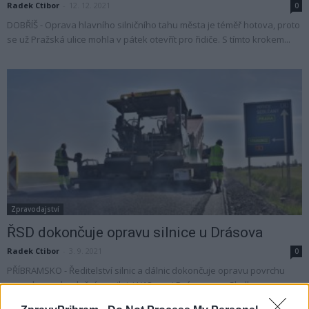
Radek Ctibor
-
12. 12. 2021
0
DOBŘÍŠ - Oprava hlavního silničního tahu města je téměř hotova, proto
se už Pražská ulice mohla v pátek otevřít pro řidiče. S tímto krokem...
Zpravodajství
ŘSD dokončuje opravu silnice u Drásova
Radek Ctibor
-
3. 9. 2021
0
PŘÍBRAMSKO - Ředitelství silnic a dálnic dokončuje opravu povrchu
vozovky a odvodnění na silnici I/18 mezi Drásovem a Skalkou na
Příbramsku. "V pátek podvečer nebo...