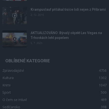
Krampuslauf přilákal tisíce lidí nejen z Příbrami
2. 12. 2016
AKTUALIZOVÁNO: Bývalý objekt Las Vegas na
Trhovkách lehl popelem
8. 7. 2023
OBLÍBENÉ KATEGORIE
Zpravodajství
4756
Kultura
1302
Krimi
1047
Sport
500
O čem se mluví
469
Sedlčansko
398