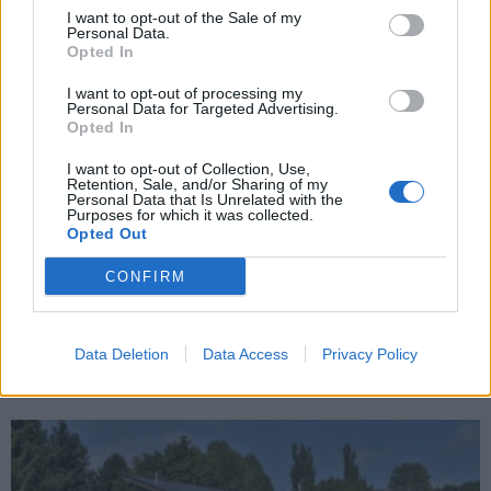
I want to opt-out of the Sale of my
Personal Data.
Opted In
I want to opt-out of processing my
Personal Data for Targeted Advertising.
Opted In
I want to opt-out of Collection, Use,
Retention, Sale, and/or Sharing of my
Personal Data that Is Unrelated with the
Zpravodajství
Purposes for which it was collected.
Opted Out
Příbram bude po MT Stavu vymáhat náhradu
škody za další stavbu
CONFIRM
Martin Poulíček
-
30. 1. 2020
0
PŘÍBRAM – Další stavbou, kterou by po Junior klubu či budově
občerstvení, mělo město po mnoha útrapách dokončit a uvést do
Data Deletion
Data Access
Privacy Policy
provozu je lanové...