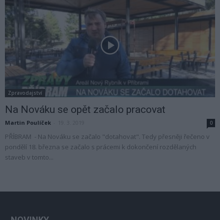
Zpravodajství
Na Nováku se opět začalo pracovat
Martin Poulíček
-
19. 3. 2019
0
PŘÍBRAM - Na Nováku se začalo "dotahovat". Tedy přesněji řečeno v
pondělí 18. března se začalo s prácemi k dokončení rozdělaných
staveb v tomto...
NOVINKY