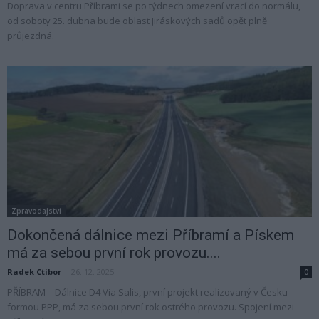
Doprava v centru Příbrami se po týdnech omezení vrací do normálu,
od soboty 25. dubna bude oblast Jiráskových sadů opět plně
průjezdná.
Zpravodajství
Dokončená dálnice mezi Příbramí a Pískem
má za sebou první rok provozu....
Radek Ctibor
-
26. 12. 2025
0
PŘÍBRAM – Dálnice D4 Via Salis, první projekt realizovaný v Česku
formou PPP, má za sebou první rok ostrého provozu. Spojení mezi