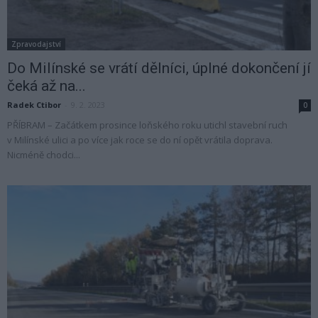
Zpravodajství
Do Milínské se vrátí dělníci, úplné dokončení jí
čeká až na...
Radek Ctibor
-
9. 2. 2023
0
PŘÍBRAM – Začátkem prosince loňského roku utichl stavební ruch
v Milínské ulici a po více jak roce se do ní opět vrátila doprava.
Nicméně chodci...