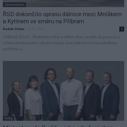
Zpravodajství
ŘSD dokončilo opravu dálnice mezi Mníškem
a Kytínem ve směru na Příbram
Radek Ctibor
-
3. 11. 2022
0
STŘEDNÍ ČECHY – Ředitelství silnic a dálnic dnes uvedlo do provozu v
režimu předčasného užívání stavby úsek dálnice D4 mezi Mníškem
pod Brdy a...
Volby