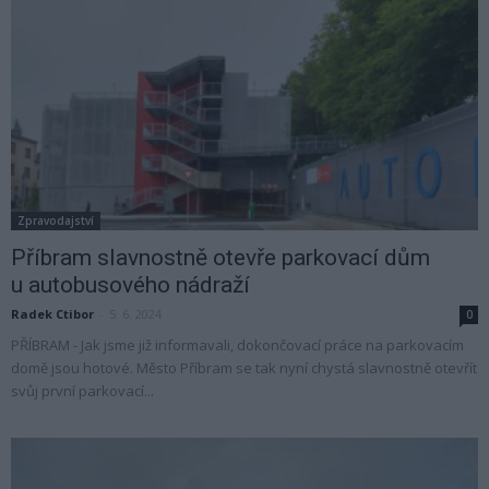
Zpravodajství
Příbram slavnostně otevře parkovací dům
u autobusového nádraží
Radek Ctibor
-
5. 6. 2024
0
PŘÍBRAM - Jak jsme již informavali, dokončovací práce na parkovacím
domě jsou hotové. Město Příbram se tak nyní chystá slavnostně otevřít
svůj první parkovací...