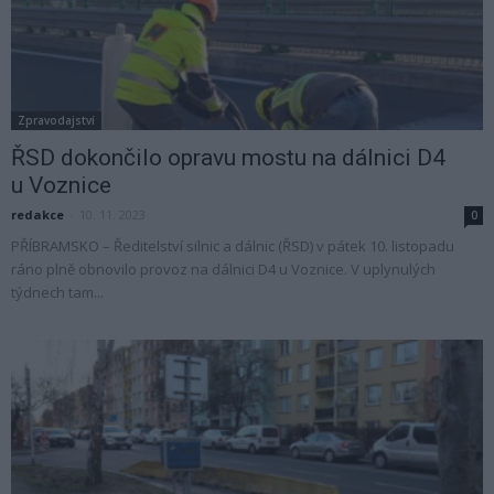
Zpravodajství
ŘSD dokončilo opravu mostu na dálnici D4
u Voznice
redakce
-
10. 11. 2023
0
PŘÍBRAMSKO – Ředitelství silnic a dálnic (ŘSD) v pátek 10. listopadu
ráno plně obnovilo provoz na dálnici D4 u Voznice. V uplynulých
týdnech tam...