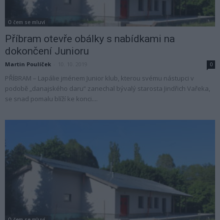
O čem se mluví
Příbram otevře obálky s nabídkami na
dokončení Junioru
Martin Poulíček
-
10. 10. 2019
0
PŘÍBRAM – Lapálie jménem Junior klub, kterou svému nástupci v
podobě „danajského daru“ zanechal bývalý starosta Jindřich Vařeka,
se snad pomalu blíží ke konci....
O čem se mluví