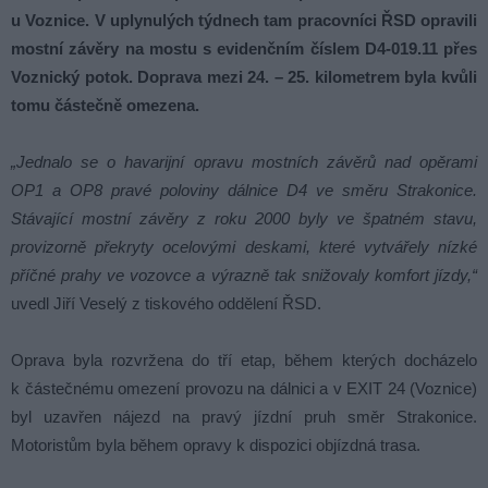
u Voznice. V uplynulých týdnech tam pracovníci ŘSD opravili
mostní závěry na mostu s evidenčním číslem D4-019.11 přes
Voznický potok. Doprava mezi 24. – 25. kilometrem byla kvůli
tomu částečně omezena.
„Jednalo se o havarijní opravu mostních závěrů nad opěrami
OP1 a OP8 pravé poloviny dálnice D4 ve směru Strakonice.
Stávající mostní závěry z roku 2000 byly ve špatném stavu,
provizorně překryty ocelovými deskami, které vytvářely nízké
příčné prahy ve vozovce a výrazně tak snižovaly komfort jízdy,“
uvedl Jiří Veselý z tiskového oddělení ŘSD.
Oprava byla rozvržena do tří etap, během kterých docházelo
k částečnému omezení provozu na dálnici a v EXIT 24 (Voznice)
byl uzavřen nájezd na pravý jízdní pruh směr Strakonice.
Motoristům byla během opravy k dispozici objízdná trasa.