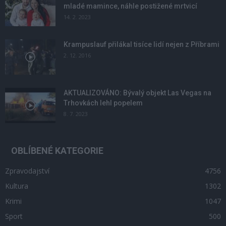
mladé mamince, náhle postižené mrtvicí
14. 2. 2023
Krampuslauf přilákal tisíce lidí nejen z Příbrami
2. 12. 2016
AKTUALIZOVÁNO: Bývalý objekt Las Vegas na
Trhovkách lehl popelem
8. 7. 2023
OBLÍBENÉ KATEGORIE
Zpravodajství
4756
Kultura
1302
Krimi
1047
Sport
500