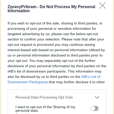
ZpravyPribram -
Do Not Process My Personal
Information
Předchozí článek
Následující článek
Podzimní sbírka potravin je tady.
Bojovný Písek nakonec dokázala
If you wish to opt-out of the sale, sharing to third parties, or
Nakupte se slevou a pomozte
Příbram v závěru utkání zkrotit
processing of your personal or sensitive information for
lidem v nouzi
targeted advertising by us, please use the below opt-out
section to confirm your selection. Please note that after your
opt-out request is processed you may continue seeing
interest-based ads based on personal information utilized by
SOUVISEJÍCÍ ČLÁNKY
us or personal information disclosed to third parties prior to
VÍCE OD AUTORA
your opt-out. You may separately opt-out of the further
disclosure of your personal information by third parties on the
Většina koupališť na Příbramsku nabízí
IAB’s list of downstream participants. This information may
výborné podmínky. Horší voda je jen na
also be disclosed by us to third parties on the
IAB’s List of
Živohošti
Downstream Participants
that may further disclose it to other
Zpravodajství
third parties.
Příbram modernizuje parkovací automaty.
Personal Data Processing Opt Outs
Přibudou i tři nové poblíž Svaté Hory
I want to opt-out of the Sharing of my
Zpravodajství
personal data.