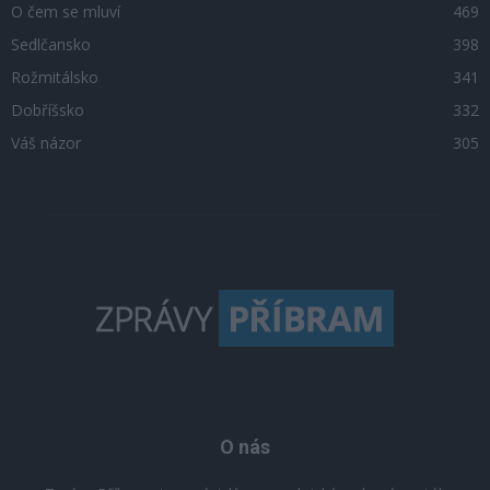
O čem se mluví
469
Sedlčansko
398
Rožmitálsko
341
Dobříšsko
332
Váš názor
305
O nás