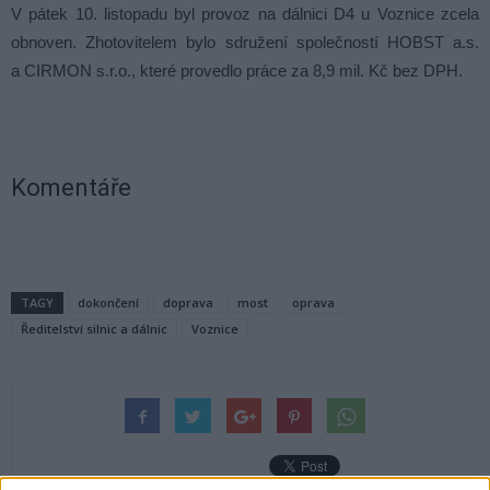
V pátek 10. listopadu byl provoz na dálnici D4 u Voznice zcela
obnoven. Zhotovitelem bylo sdružení společností HOBST a.s.
a CIRMON s.r.o., které provedlo práce za 8,9 mil. Kč bez DPH.
Komentáře
TAGY
dokončení
doprava
most
oprava
Ředitelství silnic a dálnic
Voznice