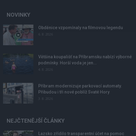
NOVINKY
Obděnice vzpomínaly na filmovou legendu
6. 8. 2026
Většina koupališť na Příbramsku nabízí výborné
podmínky. Horší voda je jen...
4. 8. 2026
Příbram modernizuje parkovací automaty.
Přibudou i tři nové poblíž Svaté Hory
3. 8. 2026
NEJČTENĚJŠÍ ČLÁNKY
Lazsko zřídilo transparentní účet na pomoc