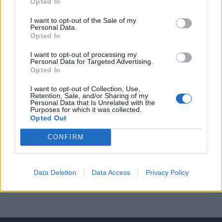
Opted In
Středočeský kraj upravil pravidla soutěže.
I want to opt-out of the Sale of my
Obce nově získají body i za předcházení
Personal Data.
vzniku odpadu
Zpravodajství
Opted In
I want to opt-out of processing my
Personal Data for Targeted Advertising.
Opted In
I want to opt-out of Collection, Use,
Retention, Sale, and/or Sharing of my
Personal Data that Is Unrelated with the
Purposes for which it was collected.
Opted Out
CONFIRM
Data Deletion
Data Access
Privacy Policy