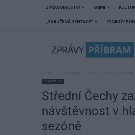
ZPRAVODAJSTVÍ
KRIMI
KULTU
„ZARUČENÁ SENZACE“
CYNIKŮV PO
Zprávy
Příbram
Domů
Zpravodajství
Střední Čechy zaznamenaly r
Zpravodajství
Střední Čechy z
návštěvnost v hla
sezóně