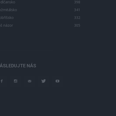
edlčansko
398
ožmitálsko
341
obříšsko
332
áš názor
305
ÁSLEDUJTE NÁS