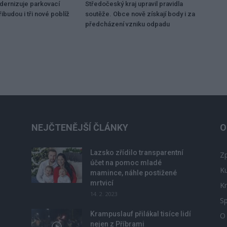
dernizuje parkovací
Středočeský kraj upravil pravidla
ibudou i tři nové poblíž
soutěže. Obce nově získají body i za
předcházení vzniku odpadu
NEJČTENĚJŠÍ ČLÁNKY
O
Lazsko zřídilo transparentní
Zp
účet na pomoc mladé
Ku
mamince, náhle postižené
mrtvicí
Kr
14. 2. 2023
Sp
Krampuslauf přilákal tisíce lidí
O
nejen z Příbrami