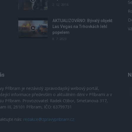
S
2. 12. 2016
R
D
u
AKTUALIZOVÁNO: Bývalý objekt
Las Vegas na Trhovkách lehl
V
popelem
8. 7. 2023
ás
N
vy Příbram je nezávislý zpravodajský webový portál,
ášející informace především o aktuálním dění v Příbrami a v
su Příbram. Provozovatel: Radek Ctibor, Smetanova 317,
ram III, 26101 Příbram, IČO: 63799731
aktujte nás:
redakce@zpravypribram.cz