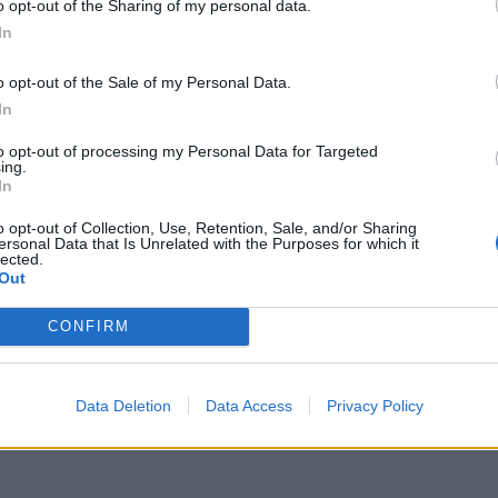
o opt-out of the Sharing of my personal data.
In
ních Čechách rekordní, což je největší pochvalou a odměnou
o opt-out of the Sale of my Personal Data.
ně pracují na zviditelnění středních Čech. Přesto neusínáme
In
ý pro nikoho z nás. My ale věříme, že si turisté cestu do
to opt-out of processing my Personal Data for Targeted
má opravdu hodně co nabídnout,“
dodává na závěr Jakub
ing.
In
o opt-out of Collection, Use, Retention, Sale, and/or Sharing
zařízení pocházejí z plošného šetření ČSÚ a nezahrnují
ersonal Data that Is Unrelated with the Purposes for which it
lected.
li jinde než v hromadném ubytovacím zařízení a jednodenní
Out
CONFIRM
Data Deletion
Data Access
Privacy Policy