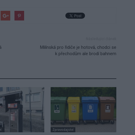
Následující článek
á
Milínská pro řidiče je hotová, chodci se
k přechodům ale brodí bahnem
í
Zpravodajství