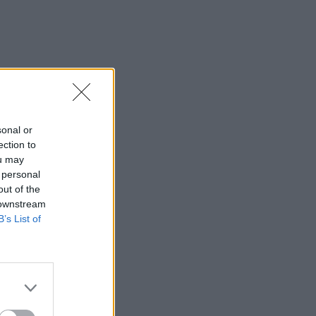
sonal or
ection to
ou may
 personal
out of the
 downstream
B’s List of