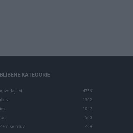
BLÍBENÉ KATEGORIE
ravodajství
4756
ltura
1302
imi
1047
ort
500
 čem se mluví
469