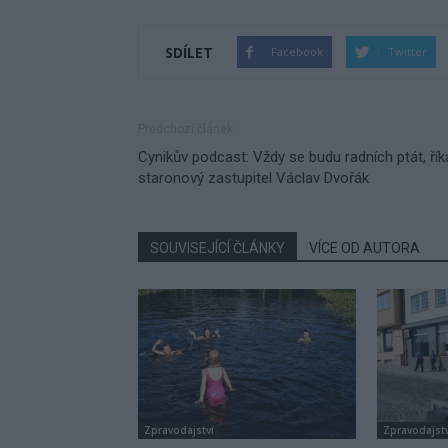
SDÍLET
Facebook
Twitter
Předchozí článek
Cynikův podcast: Vždy se budu radních ptát, řík
staronový zastupitel Václav Dvořák
SOUVISEJÍCÍ ČLÁNKY
VÍCE OD AUTORA
Zpravodajství
Zpravodajstv