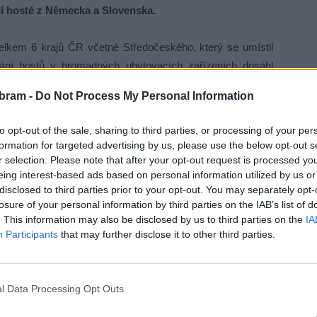
ční hosté z Německa a Slovenska.
elkem 6 krajů ČR včetně Středočeského, který se umístil
vání hostů v hromadných ubytovacích zařízeních dosáhl
ionu nocí, což bylo o 1,5 % více než ve stejném období
bram -
Do Not Process My Personal Information
ako tradičně měsíc červenec, a to o 3,2 %.
to opt-out of the sale, sharing to third parties, or processing of your per
 Čechách opět vydařila a zavítalo k nám tolik návštěvníků.
formation for targeted advertising by us, please use the below opt-out s
hostů nejen ze sousedních zemí, kam Středočeská centrála
r selection. Please note that after your opt-out request is processed y
eing interest-based ads based on personal information utilized by us or
opagaci. V této činnosti hodláme pokračovat i příští rok,“
disclosed to third parties prior to your opt-out. You may separately opt-
ály cestovního ruchu.
losure of your personal information by third parties on the IAB’s list of
. This information may also be disclosed by us to third parties on the
IA
 Tvořili 30 % ze všech zahraničních hostů. V porovnání se
Participants
that may further disclose it to other third parties.
t zvýšil o 70,7 %. Druhou nejpočetnější skupinu tvořili
ím o 53,9 %. Na třetím místě se umístili hosté z Polska
 EU byli v ubytovacích zařízeních nejvíce zastoupení
l Data Processing Opt Outs
 o 148 %) a turisté z Velké Británie (meziroční zvýšení