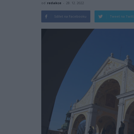
od
redakce
-
28. 12. 2022
Sdílet na Facebooku
Tweet na Twit