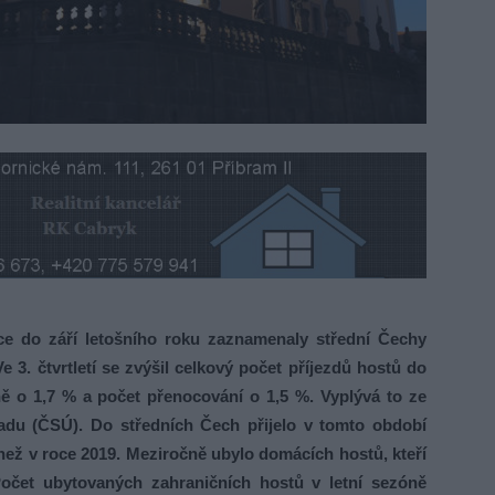
do září letošního roku zaznamenaly střední Čechy
e 3. čtvrtletí se zvýšil celkový počet příjezdů hostů do
ě o 1,7 % a počet přenocování o 1,5 %. Vyplývá to ze
řadu (ČSÚ). Do středních Čech přijelo v tomto období
 než v roce 2019. Meziročně ubylo domácích hostů, kteří
očet ubytovaných zahraničních hostů v letní sezóně