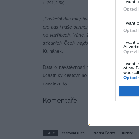
I want t
o 241,4 %).
Opted 
„Poslední dva roky byla letní sezóna ve střed
I want t
pro nás i naše partnery v regionu, kteří usilov
Opted 
na vavřínech. Víme, že příští rok nebude lehk
I want 
středních Čech najdou. Protože tento kraj 
Advertis
Kulhánek.
Opted 
I want t
Data o návštěvnosti hromadných ubytovacích 
of my P
was col
účastníky cestovního ruchu, kteří se ubytova
Opted 
návštěvníky.
Komentáře
TAGY
cestovní ruch
Střední Čechy
turisté