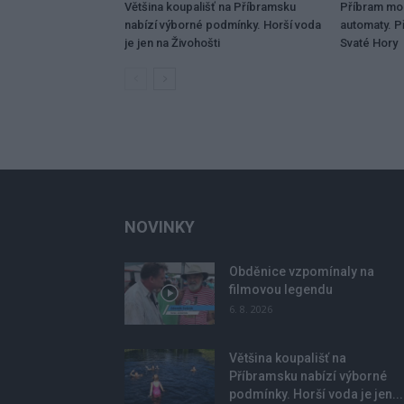
Většina koupališť na Příbramsku
Příbram mo
nabízí výborné podmínky. Horší voda
automaty. Př
je jen na Živohošti
Svaté Hory
NOVINKY
Obděnice vzpomínaly na
filmovou legendu
6. 8. 2026
Většina koupališť na
Příbramsku nabízí výborné
podmínky. Horší voda je jen...