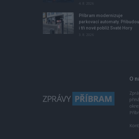
4. 8. 2026
Příbram modernizuje
parkovací automaty. Přibudo
i tři nové poblíž Svaté Hory
3. 8. 2026
O n
Zprá
přin
okre
Příb
Kont