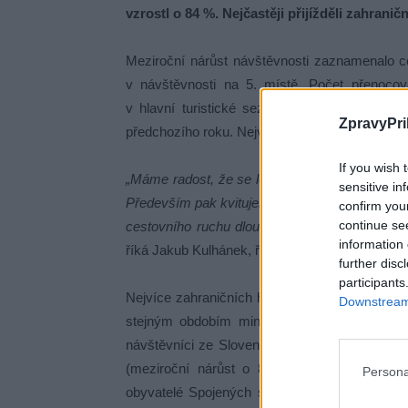
vzrostl o 84 %. Nejčastěji přijížděli zahrani
Meziroční nárůst návštěvnosti zaznamenalo c
v návštěvnosti na 5. místě. Počet přenoco
v hlavní turistické sezóně celkem 1,328 mil
ZpravyPri
předchozího roku. Největší nárůst zaznamenal j
If you wish 
„Máme radost, že se letní sezóna ve středních
sensitive in
Především pak kvitujeme návrat zahraničních 
confirm you
continue se
cestovního ruchu dlouhodobě cílí kampaně a pr
information 
říká Jakub Kulhánek, ředitel Středočeské centr
further disc
participants
Nejvíce zahraničních hostů přijelo z Německa.
Downstream 
stejným obdobím minulého roku se jejich poče
návštěvníci ze Slovenska s meziročním zvýšen
(meziroční nárůst o 88,9 %). Ze zemí mimo
Persona
obyvatelé Spojených států amerických (nárůst