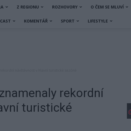
RA
Z REGIONU
ROZHOVORY
O ČEM SE MLUVÍ
DCAST
KOMENTÁŘ
SPORT
LIFESTYLE
ekordní návštěvnost v hlavní turistické sezóně
aznamenaly rekordní
vní turistické