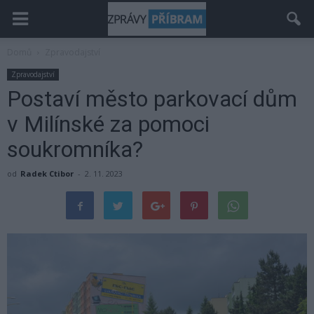
Domů
Zpravodajství
Zpravodajství
Postaví město parkovací dům
v Milínské za pomoci
soukromníka?
od
Radek Ctibor
-
2. 11. 2023