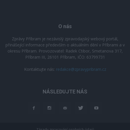
O nás
Zprávy Příbram je nezávislý zpravodajský webový portál,
přinášející informace především o aktuálním dění v Příbrami a v
okresu Příbram. Provozovatel: Radek Ctibor, Smetanova 317,
Příbram III, 26101 Příbram, IČO: 63799731
Kontaktujte nás:
redakce@zpravypribram.cz
NÁSLEDUJTE NÁS
Zásady zpracování osobních údajů