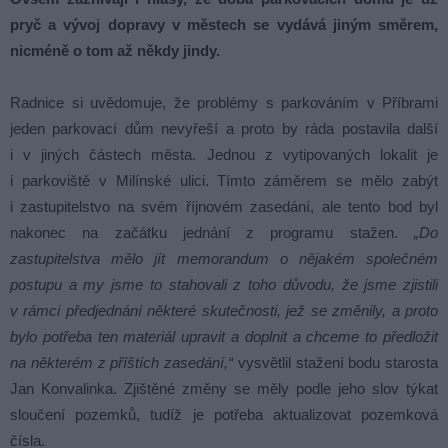
pryč a vývoj dopravy v městech se vydává jiným směrem,
nicméně o tom až někdy jindy.
Radnice si uvědomuje, že problémy s parkováním v Příbrami
jeden parkovací dům nevyřeší a proto by ráda postavila další
i v jiných částech města. Jednou z vytipovaných lokalit je
i parkoviště v Milínské ulici. Tímto záměrem se mělo zabýt
i zastupitelstvo na svém říjnovém zasedání, ale tento bod byl
nakonec na začátku jednání z programu stažen.
„Do
zastupitelstva mělo jít memorandum o nějakém společném
postupu a my jsme to stahovali z toho důvodu, že jsme zjistili
v rámci předjednání některé skutečnosti, jež se změnily, a proto
bylo potřeba ten materiál upravit a doplnit a chceme to předložit
na některém z příštích zasedání,“
vysvětlil stažení bodu starosta
Jan Konvalinka. Zjištěné změny se měly podle jeho slov týkat
sloučení pozemků, tudíž je potřeba aktualizovat pozemková
čísla.