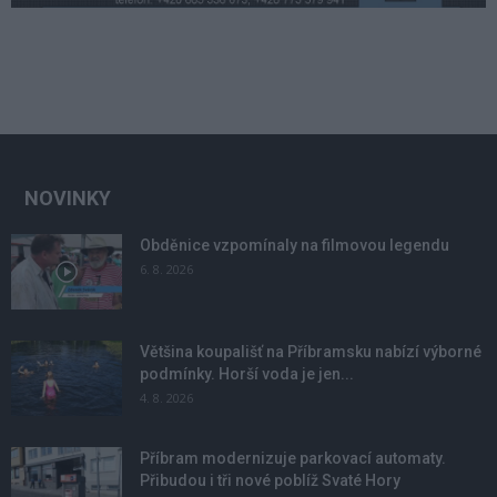
NOVINKY
Obděnice vzpomínaly na filmovou legendu
6. 8. 2026
Většina koupališť na Příbramsku nabízí výborné
podmínky. Horší voda je jen...
4. 8. 2026
Příbram modernizuje parkovací automaty.
Přibudou i tři nové poblíž Svaté Hory