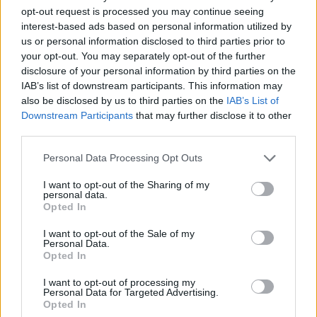
opt-out request is processed you may continue seeing
interest-based ads based on personal information utilized by
us or personal information disclosed to third parties prior to
your opt-out. You may separately opt-out of the further
disclosure of your personal information by third parties on the
IAB’s list of downstream participants. This information may
also be disclosed by us to third parties on the
IAB’s List of
Downstream Participants
that may further disclose it to other
third parties.
Předchozí článek
Následující článek
Transformers se chystají do
V sobotu nabídne Hornické
Personal Data Processing Opt Outs
Příbrami
muzeum komentovanou
prohlídku výstavy i koncert
I want to opt-out of the Sharing of my
personal data.
Opted In
SOUVISEJÍCÍ ČLÁNKY
I want to opt-out of the Sale of my
Personal Data.
VÍCE OD AUTORA
Opted In
I want to opt-out of processing my
Většina koupališť na Příbramsku nabízí
Personal Data for Targeted Advertising.
výborné podmínky. Horší voda je jen na
Opted In