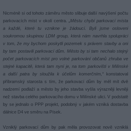
Nicméně si od tohoto záměru město slibuje další navýšení počtu
parkovacích míst v okolí centra.
„Městu chybí parkovací místa
a každé, které tu vznikne je žádoucí. Byli jsme osloveni
soukromou skupinou LDM group, která nám navrhla spolupráci
v tom, že my bychom poskytli pozemek s právem stavby a oni
by tam postavili parkovací dům. Město by si tam nechalo stejný
počet parkovacích míst pro volné parkování občanů zhruba ve
stejné kapacitě, která tam nyní je, na tom parkovišti v Milínské
a další patra by sloužila k účelům komerčním,“
konstatoval
příbramský starosta s tím, že parkovací dům by měl mít dvě
nadzemí podlaží a město by jeho stavba vyšla výrazněji levněji
než stavba celého parkovacího domu v Milínské ulici. V podstatě
by se jednalo o PPP projekt, podobný v jakém vzniká dostavba
dálnice D4 ve směru na Písek.
Vzniklý parkovací dům by pak měla provozovat nově vzniklá