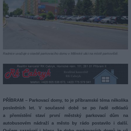
Radnice uvažuje o stavbě parkovacího domu v Milínské ulici na místě parkoviště.
PŘÍBRAM – Parkovací domy, to je příbramské téma několika
posledních let. V současné době se po řadě odkladů
a přemístění staví první městský parkovací dům na
autobusovém nádraží a město by rádo postavilo i další.
Ovšem zaznívají i hlasy, že doba parkovacích domů je už