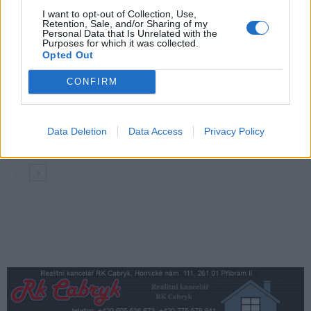
Živohošti
Zpravodajství
I want to opt-out of Collection, Use,
Retention, Sale, and/or Sharing of my
Personal Data that Is Unrelated with the
Příbram modernizuje parkovací automaty.
Purposes for which it was collected.
Přibudou i tři nové poblíž Svaté Hory
Opted Out
Zpravodajství
CONFIRM
Středočeský kraj upravil pravidla soutěže.
Obce nově získají body i za předcházení
Data Deletion
Data Access
Privacy Policy
vzniku odpadu
Zpravodajství