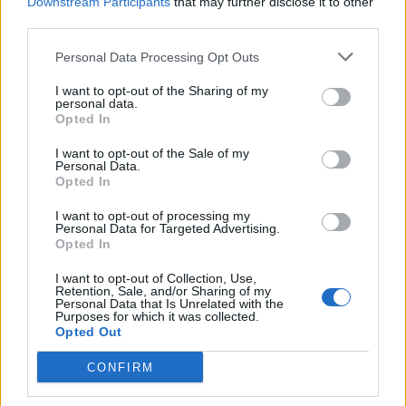
Downstream Participants
that may further disclose it to other
redakce
-
26. 9. 2023
0
third parties.
Názory v rubrice „Váš názor“ se nemusí shodovat s názory redakce.
PŘÍBRAM - Starosta Jan Konvalinka překládá několik bodů týkající se
Personal Data Processing Opt Outs
současné situace okolo stavby parkovacího domu...
I want to opt-out of the Sharing of my
personal data.
Opted In
I want to opt-out of the Sale of my
Personal Data.
Opted In
I want to opt-out of processing my
Personal Data for Targeted Advertising.
Opted In
I want to opt-out of Collection, Use,
Retention, Sale, and/or Sharing of my
O čem se mluví
Personal Data that Is Unrelated with the
Purposes for which it was collected.
Bude parkovací dům v Příbrami dražší?
Opted Out
redakce
-
25. 9. 2023
0
CONFIRM
PŘÍBRAM - Parkovací dům na autobusovém nádraží možná bude dražší
než se předpokládalo. O navýšení ceny rozhodli zastupitelé na svém