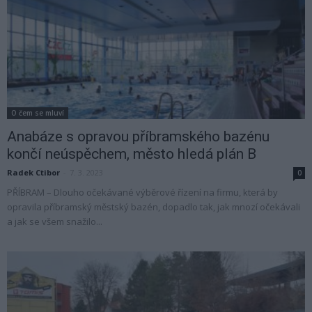
O čem se mluví
Anabáze s opravou příbramského bazénu
končí neúspěchem, město hledá plán B
Radek Ctibor
-
7. 3. 2023
0
PŘÍBRAM – Dlouho očekávané výběrové řízení na firmu, která by
opravila příbramský městský bazén, dopadlo tak, jak mnozí očekávali
a jak se všem snažilo...