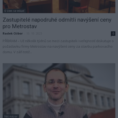
O čem se mluví
Zastupitelé napodruhé odmítli navýšení ceny
pro Metrostav
Radek Ctibor
-
10. 10. 2023
0
PŘÍBRAM – Už několik týdnů se mezi zastupiteli i veřejností diskutuje o
požadavku firmy Metrostav na navýšení ceny za stavbu parkovacího
domu. V září totiž...
Váš názor