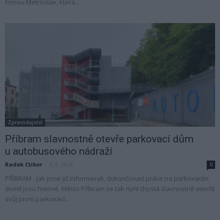
firmou Metrostav, která...
Zpravodajství
Příbram slavnostně otevře parkovací dům
u autobusového nádraží
Radek Ctibor
-
5. 6. 2024
0
PŘÍBRAM - Jak jsme již informavali, dokončovací práce na parkovacím
domě jsou hotové. Město Příbram se tak nyní chystá slavnostně otevřít
svůj první parkovací...