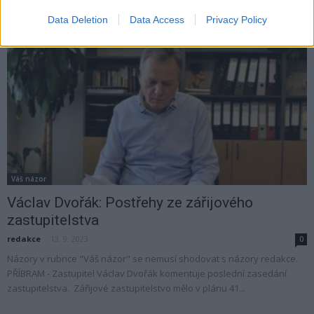
zářijovém zasedání. Nicméně je...
Data Deletion
Data Access
Privacy Policy
Váš názor
Václav Dvořák: Postřehy ze zářijového
zastupitelstva
redakce
-
13. 9. 2023
0
Názory v rubrice "Váš názor" se nemusí shodovat s názory redakce.
PŘÍBRAM - Zastupitel Václav Dvořák komentuje poslední zasedání
zastupitelstva. Zářijové zastupitelstvo mělo v plánu 41...