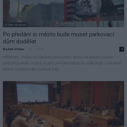
O čem se mluví
Po předání si město bude muset parkovací
dům dodělat
Radek Ctibor
-
26. 1. 2024
0
PŘÍBRAM – Práce na stavbě parkovacího domu na autobusovém
nádraží pomalu vrcholí. K jeho předání městu by mělo dojít v polovině
února. Otázkou ale zůstává, kdy...