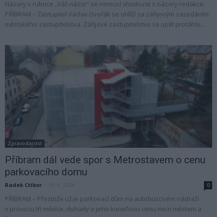
Názory v rubrice „Váš názor“ se nemusí shodovat s názory redakce.
PŘÍBRAM – Zastupitel Václav Dvořák se ohlíží za zářijovým zasedáním
městského zastupitelstva. Zářijové zastupitelstvo se opět protáhlo...
Zpravodajství
Příbram dál vede spor s Metrostavem o cenu
parkovacího domu
Radek Ctibor
-
10. 9. 2024
0
PŘÍBRAM – Přestože už je parkovací dům na autobusovém nádraží
v provozu tři měsíce, dohady o jeho konečnou cenu mezi městem a