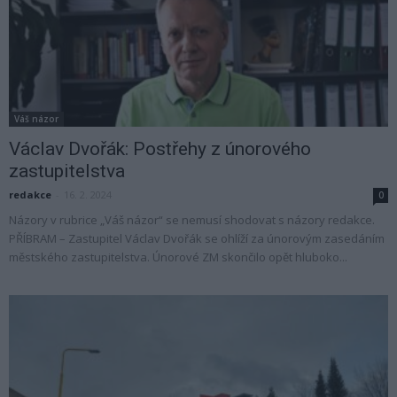
Váš názor
Václav Dvořák: Postřehy z únorového
zastupitelstva
redakce
-
16. 2. 2024
0
Názory v rubrice „Váš názor“ se nemusí shodovat s názory redakce.
PŘÍBRAM – Zastupitel Václav Dvořák se ohlíží za únorovým zasedáním
městského zastupitelstva. Únorové ZM skončilo opět hluboko...