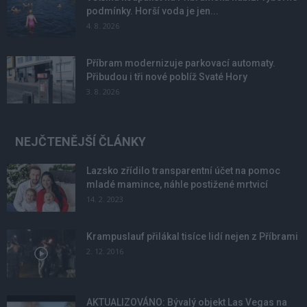
podmínky. Horší voda je jen...
4. 8. 2026
Příbram modernizuje parkovací automaty.
Přibudou i tři nové poblíž Svaté Hory
3. 8. 2026
NEJČTENĚJŠÍ ČLÁNKY
Lazsko zřídilo transparentní účet na pomoc
mladé mamince, náhle postižené mrtvicí
14. 2. 2023
Krampuslauf přilákal tisíce lidí nejen z Příbrami
2. 12. 2016
AKTUALIZOVÁNO: Bývalý objekt Las Vegas na