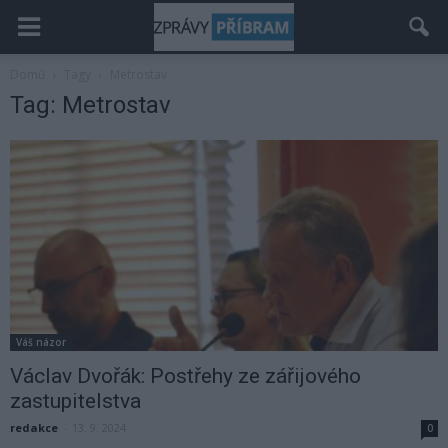
Domů
Tagy
Metrostav
Tag: Metrostav
Váš názor
Václav Dvořák: Postřehy ze zářijového
zastupitelstva
redakce
-
13. 9. 2024
0