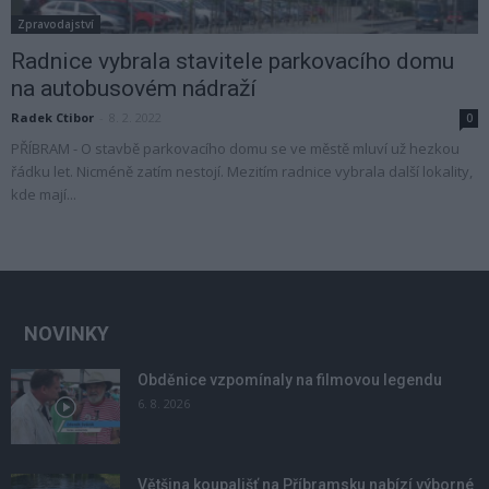
Zpravodajství
Radnice vybrala stavitele parkovacího domu
na autobusovém nádraží
Radek Ctibor
-
8. 2. 2022
0
PŘÍBRAM - O stavbě parkovacího domu se ve městě mluví už hezkou
řádku let. Nicméně zatím nestojí. Mezitím radnice vybrala další lokality,
kde mají...
NOVINKY
Obděnice vzpomínaly na filmovou legendu
6. 8. 2026
Většina koupališť na Příbramsku nabízí výborné