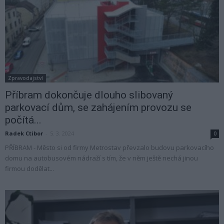
Zpravodajství
Příbram dokončuje dlouho slibovaný
parkovací dům, se zahájením provozu se
počítá...
Radek Ctibor
-
5. 3. 2024
0
PŘÍBRAM - Město si od firmy Metrostav převzalo budovu parkovacího
domu na autobusovém nádraží s tím, že v něm ještě nechá jinou
firmou dodělat...