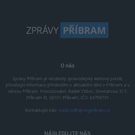
O nás
Zprávy Příbram je nezávislý zpravodajský webový portál,
přinášející informace především o aktuálním dění v Příbrami a v
okresu Příbram. Provozovatel: Radek Ctibor, Smetanova 317,
Příbram III, 26101 Příbram, IČO: 63799731
Kontaktujte nás:
redakce@zpravypribram.cz
NÁSLEDUJTE NÁS