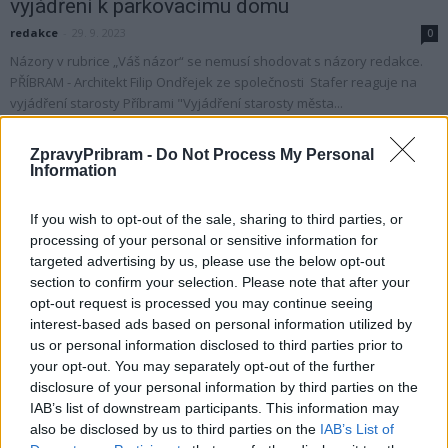
vyjádření k parkovacímu domu
redakce
-
29. 9. 2023
0
Názory v rubrice „Váš názor“ se nemusí shodovat s názory redakce.
PŘÍBRAM - Architekt Filip Ondřejek ze společnosti Stafer reaguje na
vyjádření starosty Příbrami "Vyjádření starosty města...
ZpravyPribram -
Do Not Process My Personal
Information
If you wish to opt-out of the sale, sharing to third parties, or
processing of your personal or sensitive information for
targeted advertising by us, please use the below opt-out
section to confirm your selection. Please note that after your
opt-out request is processed you may continue seeing
interest-based ads based on personal information utilized by
us or personal information disclosed to third parties prior to
Váš názor
your opt-out. You may separately opt-out of the further
Vyjádření starosty města Jana Konvalinky
disclosure of your personal information by third parties on the
k mediálním sdělením ohledně parkovacího
IAB’s list of downstream participants. This information may
domu
also be disclosed by us to third parties on the
IAB’s List of