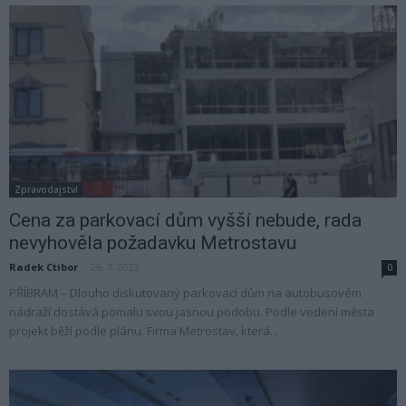
Zpravodajství
Cena za parkovací dům vyšší nebude, rada
nevyhověla požadavku Metrostavu
Radek Ctibor
-
26. 7. 2023
0
PŘÍBRAM – Dlouho diskutovaný parkovací dům na autobusovém
nádraží dostává pomalu svou jasnou podobu. Podle vedení města
projekt běží podle plánu. Firma Metrostav, která...