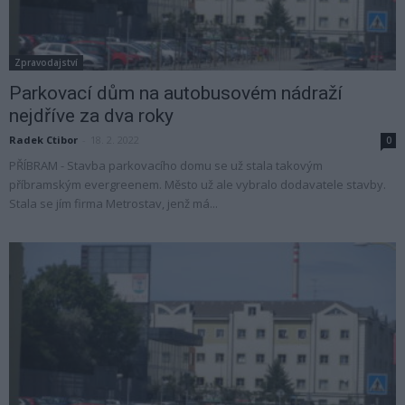
Zpravodajství
Parkovací dům na autobusovém nádraží
nejdříve za dva roky
Radek Ctibor
-
18. 2. 2022
0
PŘÍBRAM - Stavba parkovacího domu se už stala takovým
příbramským evergreenem. Město už ale vybralo dodavatele stavby.
Stala se jím firma Metrostav, jenž má...