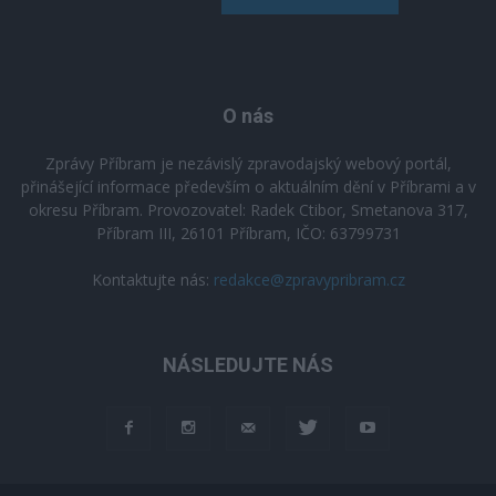
O nás
Zprávy Příbram je nezávislý zpravodajský webový portál,
přinášející informace především o aktuálním dění v Příbrami a v
okresu Příbram. Provozovatel: Radek Ctibor, Smetanova 317,
Příbram III, 26101 Příbram, IČO: 63799731
Kontaktujte nás:
redakce@zpravypribram.cz
NÁSLEDUJTE NÁS