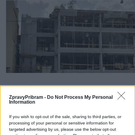
Komentáře
ZpravyPribram -
Do Not Process My Personal
Information
If you wish to opt-out of the sale, sharing to third parties, or
TAGY
autobusové nádraží
cena
inflace
Metrostav
processing of your personal or sensitive information for
navýšení
nevyhovění
parkovací dům
parkoviště
Příbram
targeted advertising by us, please use the below opt-out
rada města
stavba