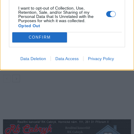
Živohošti
Zpravodajství
I want to opt-out of Collection, Use,
Retention, Sale, and/or Sharing of my
Personal Data that Is Unrelated with the
Příbram modernizuje parkovací automaty.
Purposes for which it was collected.
Opted Out
Přibudou i tři nové poblíž Svaté Hory
Zpravodajství
CONFIRM
Středočeský kraj upravil pravidla soutěže.
Obce nově získají body i za předcházení
Data Deletion
Data Access
Privacy Policy
vzniku odpadu
Zpravodajství