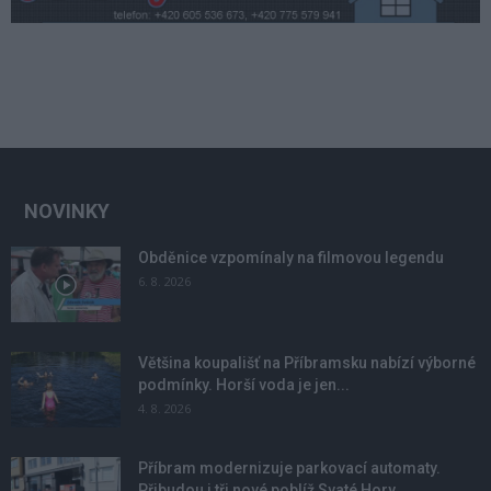
NOVINKY
Obděnice vzpomínaly na filmovou legendu
6. 8. 2026
Většina koupališť na Příbramsku nabízí výborné
podmínky. Horší voda je jen...
4. 8. 2026
Příbram modernizuje parkovací automaty.
Přibudou i tři nové poblíž Svaté Hory