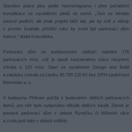
Stavební práce jdou podle harmonogramu i přes počáteční
komplikace se zaváděním pilotů do země.
„Tam se hledalo
únosné podloží, ale jinak projekt běží tak, jak by měl a někdy
v prvním kvartále příštího roku by mohl být parkovací dům
hotový,“
dodal Konvalinka.
Parkovací dům na autobusovém nádraží nabídne 176
parkovacích míst, což je oproti současnému stavu navýšení
zhruba o 120 míst. Staví se systémem Design and Build
a zakázku získala za částku 85 789 120 Kč bez DPH společnost
Metrostav a. s.
V budoucnu Příbram počítá s budováním dalších parkovacích
domů, pro něž bylo vytipováno několik dalších lokalit. Záměr je
postavit parkovací dům v oblasti Rynečku či Milínské ulice
a zcela jistě také v oblasti sídliště.