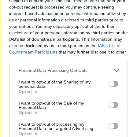
section to confirm your selection. Please note that after your
opt-out request is processed you may continue seeing
interest-based ads based on personal information utilized by
us or personal information disclosed to third parties prior to
your opt-out. You may separately opt-out of the further
disclosure of your personal information by third parties on the
IAB’s list of downstream participants. This information may
also be disclosed by us to third parties on the
IAB’s List of
Downstream Participants
that may further disclose it to other
third parties.
Předchozí článek
Následující článek
Dopravně preventivní akce
Památník Antonína Dvořáka
Personal Data Processing Opt Outs
v Bohutíně: „Řídím, piju nealko
slavil šedesátku
I want to opt-out of the Sharing of my
pivo“
personal data.
Opted In
I want to opt-out of the Sale of my
SOUVISEJÍCÍ ČLÁNKY
Personal Data.
Opted In
VÍCE OD AUTORA
I want to opt-out of processing my
Většina koupališť na Příbramsku nabízí
Personal Data for Targeted Advertising.
Opted In
výborné podmínky. Horší voda je jen na