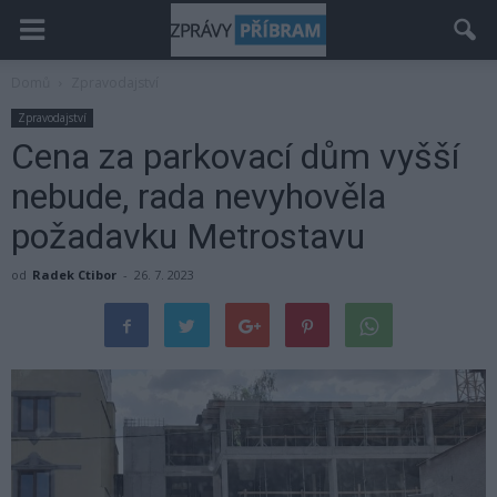
Domů
Zpravodajství
Zpravodajství
Cena za parkovací dům vyšší
nebude, rada nevyhověla
požadavku Metrostavu
od
Radek Ctibor
-
26. 7. 2023