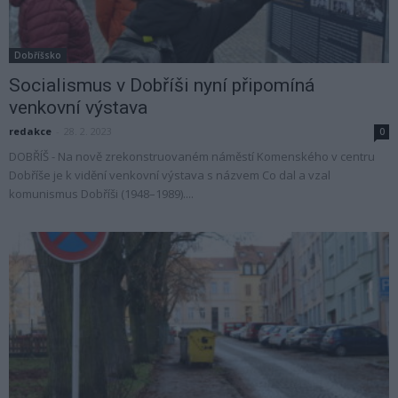
Dobříšsko
Socialismus v Dobříši nyní připomíná
venkovní výstava
redakce
-
28. 2. 2023
0
DOBŘÍŠ - Na nově zrekonstruovaném náměstí Komenského v centru
Dobříše je k vidění venkovní výstava s názvem Co dal a vzal
komunismus Dobříši (1948–1989)....