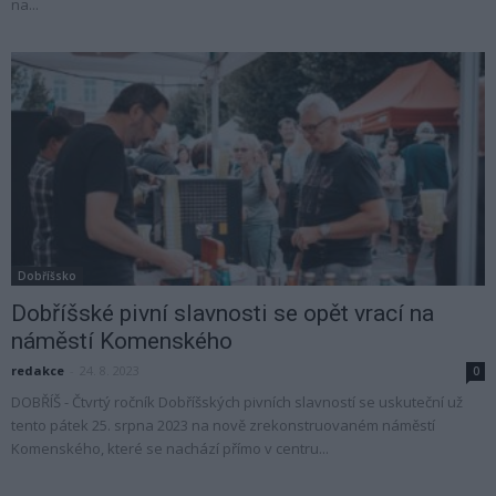
na...
Dobříšsko
Dobříšské pivní slavnosti se opět vrací na
náměstí Komenského
redakce
-
24. 8. 2023
0
DOBŘÍŠ - Čtvrtý ročník Dobříšských pivních slavností se uskuteční už
tento pátek 25. srpna 2023 na nově zrekonstruovaném náměstí
Komenského, které se nachází přímo v centru...