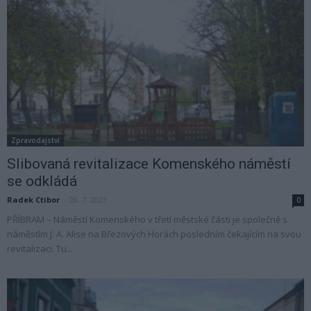
Zpravodajství
Slibovaná revitalizace Komenského náměstí
se odkládá
Radek Ctibor
-
28. 7. 2023
0
PŘÍBRAM – Náměstí Komenského v třetí městské části je společně s
náměstím J. A. Alise na Březových Horách posledním čekajícím na svou
revitalizaci. Tu...