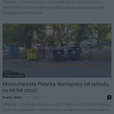
PŘÍBRAM – Poměrně dlouho se musí děti i jejich rodiče při cestě na
dětské hřiště na Komenského náměstí doslova prodírat mezi třemi
kontejnery na komunální...
O čem se mluví
Místostarosta Peterka: Kontejnery od vchodu
na hřiště zmizí
Radek Ctibor
-
16. 11. 2023
0
PŘÍBRAM – Už několik měsíců se rodiče s dětmi musí při cestě na dětské
hřiště na Komenského náměstí doslova prodírat mezi třemi kontejnery