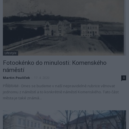
Lifestyle
Fotookénko do minulosti: Komenského
náměstí
Martin Poulíček
-
17. 4. 2020
0
PŘÍBRAM - Dnes se budeme v naší nepravidelné rubrice věnovat
jednomu z náměstí a to konkrétně náměstí Komenského. Tato část
města je také známá...