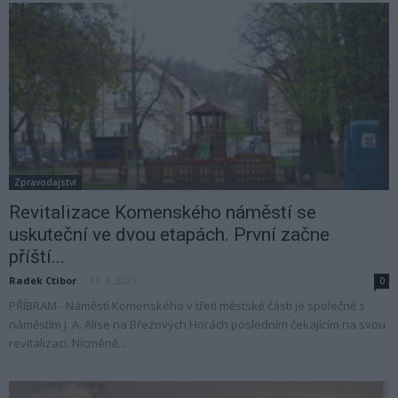
Zpravodajství
Revitalizace Komenského náměstí se
uskuteční ve dvou etapách. První začne
příští...
Radek Ctibor
-
17. 6. 2021
0
PŘÍBRAM - Náměstí Komenského v třetí městské části je společně s
náměstím J. A. Alise na Březových Horách posledním čekajícím na svou
revitalizaci. Nicméně...