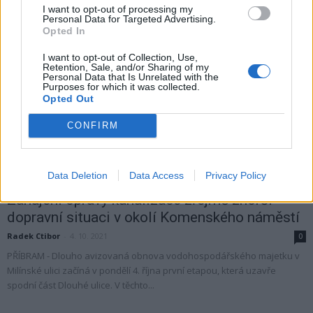
práce. Na ploše současného parkoviště...
I want to opt-out of processing my
Personal Data for Targeted Advertising.
Opted In
I want to opt-out of Collection, Use,
Retention, Sale, and/or Sharing of my
Personal Data that Is Unrelated with the
Purposes for which it was collected.
Opted Out
CONFIRM
Data Deletion
Data Access
Privacy Policy
Zpravodajství
Zahájení opravy kanalizace zřejmě zhorší
dopravní situaci v okolí Komenského náměstí
Radek Ctibor
-
4. 10. 2021
0
PŘÍBRAM - Dlouho avizovaná obnova vodohospodářského majetku v
Milínské ulici začíná v pondělí 4. října první etapou, která uzavře
spodní část Dlouhé ulice. V těchto...