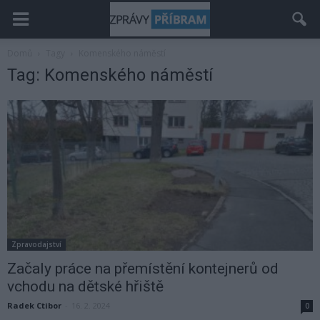
Domů
Tagy
Komenského náměstí
Tag: Komenského náměstí
Zpravodajství
Začaly práce na přemístění kontejnerů od
vchodu na dětské hřiště
Radek Ctibor
-
16. 2. 2024
0