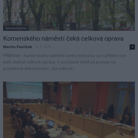
Zpravodajství
Komenského náměstí čeká celková oprava
Martin Poulíček
-
8. 8. 2019
0
PŘÍBRAM – Komenského náměstí centru města by se v příštím roce
mělo dočkat celkové opravy. V současné době se pracuje na
projektové dokumentaci. „Na celkové...