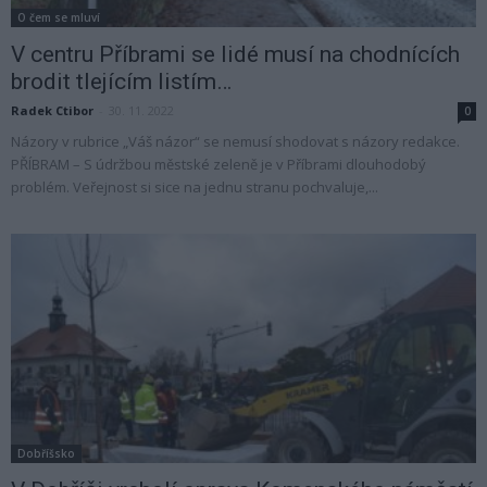
O čem se mluví
V centru Příbrami se lidé musí na chodnících
brodit tlejícím listím…
Radek Ctibor
-
30. 11. 2022
0
Názory v rubrice „Váš názor“ se nemusí shodovat s názory redakce.
PŘÍBRAM – S údržbou městské zeleně je v Příbrami dlouhodobý
problém. Veřejnost si sice na jednu stranu pochvaluje,...
Dobříšsko