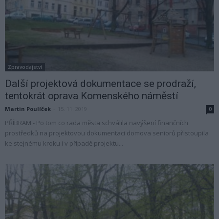
Zpravodajství
Další projektová dokumentace se prodraží,
tentokrát oprava Komenského náměstí
Martin Poulíček
-
15. 11. 2019
0
PŘÍBRAM - Po tom co rada města schválila navýšení finančních
prostředků na projektovou dokumentaci domova seniorů přistoupila
ke stejnému kroku i v případě projektu...