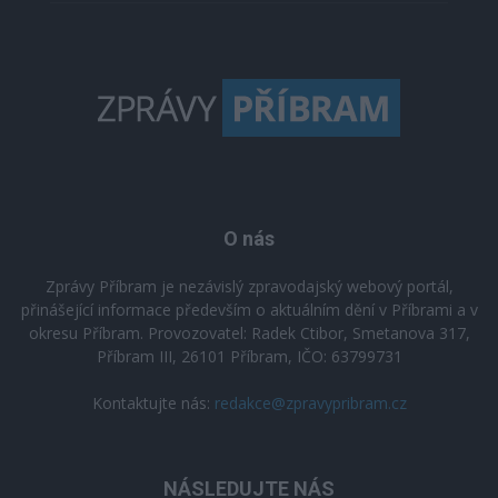
O nás
Zprávy Příbram je nezávislý zpravodajský webový portál,
přinášející informace především o aktuálním dění v Příbrami a v
okresu Příbram. Provozovatel: Radek Ctibor, Smetanova 317,
Příbram III, 26101 Příbram, IČO: 63799731
Kontaktujte nás:
redakce@zpravypribram.cz
NÁSLEDUJTE NÁS