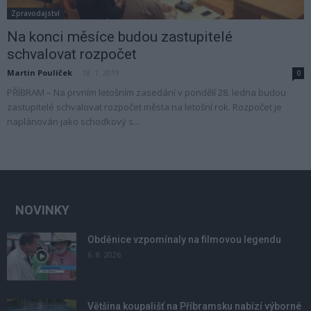
Zpravodajství
Na konci měsíce budou zastupitelé
schvalovat rozpočet
Martin Poulíček
-
18. 1. 2019
0
PŘÍBRAM – Na prvním letošním zasedání v pondělí 28. ledna budou
zastupitelé schvalovat rozpočet města na letošní rok. Rozpočet je
naplánován jako schodkový s...
NOVINKY
Obděnice vzpomínaly na filmovou legendu
6. 8. 2026
Většina koupališť na Příbramsku nabízí výborné