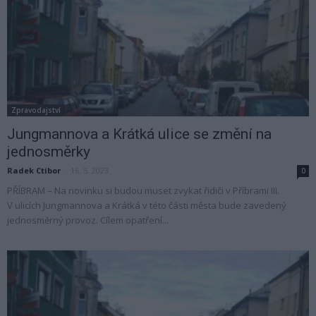
Zpravodajství
Jungmannova a Krátká ulice se změní na
jednosměrky
Radek Ctibor
-
16. 5. 2023
0
PŘÍBRAM – Na novinku si budou muset zvykat řidiči v Příbrami III.
V ulicích Jungmannova a Krátká v této části města bude zavedený
jednosměrný provoz. Cílem opatření...