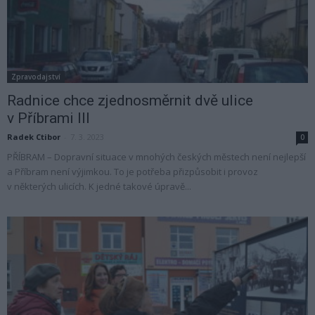
Zpravodajství
Radnice chce zjednosměrnit dvě ulice
v Příbrami III
Radek Ctibor
-
7. 3. 2023
0
PŘÍBRAM – Dopravní situace v mnohých českých městech není nejlepší
a Příbram není výjimkou. To je potřeba přizpůsobit i provoz
v některých ulicích. K jedné takové úpravě...