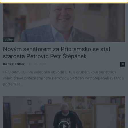
Volby
Novým senátorem za Příbramsko se stal
starosta Petrovic Petr Štěpánek
Radek Ctibor
-
10. 10. 2020
0
PŘÍBRAMSKO - Ve volebním obvodě č. 18 v druhém kole senátních
voleb drtivě zvítězil starosta Petrovic u Sedlčan Petr Štěpánek (STAN) s
počtem 11...