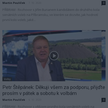
Martin Poulíček
-
7. 10. 2020
0
PŘÍBRAM - Rozhovor s Jiřím Burianem kandidátem do druhého kola
senátních voleb na Příbramsku, ve kterém se dozvíte, jak hodnotí
první kolo voleb, jaké...
Volby
Petr Štěpánek: Děkuji všem za podporu, přijďte
prosím v pátek a sobotu k volbám
Martin Poulíček
-
6. 10. 2020
0
PŘÍBRAM - Rozhovor s vítězem prvního kola senátních voleb na