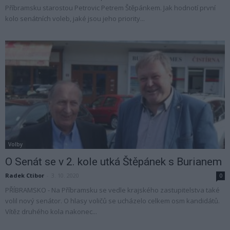
Příbramsku starostou Petrovic Petrem Štěpánkem. Jak hodnotí první
kolo senátních voleb, jaké jsou jeho priority...
Volby
O Senát se v 2. kole utká Štěpánek s Burianem
Radek Ctibor
-
3. 10. 2020
0
PŘÍBRAMSKO - Na Příbramsku se vedle krajského zastupitelstva také
volil nový senátor. O hlasy voličů se ucházelo celkem osm kandidátů.
Vítěz druhého kola nakonec...