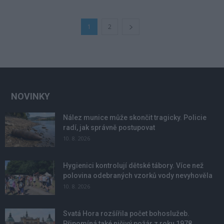
1
2
NOVINKY
Nález munice může skončit tragicky. Policie
radí, jak správně postupovat
10. 8. 2026
Hygienici kontrolují dětské tábory. Více než
polovina odebraných vzorků vody nevyhověla
10. 8. 2026
Svatá Hora rozšířila počet bohoslužeb.
Připomíná také ničivý požár z roku 1978