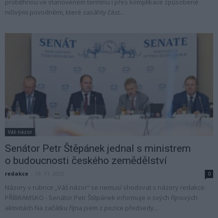
proběhnou ve stanoveném termínu i přes komplikace způsobené
ničivými povodněmi, které zasáhly část...
Váš názor
Senátor Petr Štěpánek jednal s ministrem
o budoucnosti českého zemědělství
redakce
-
19. 11. 2023
0
Názory v rubrice „Váš názor“ se nemusí shodovat s názory redakce.
PŘÍBRAMSKO - Senátor Petr Štěpánek informuje o svých říjnových
aktivitách Na začátku října jsem z pozice předsedy...