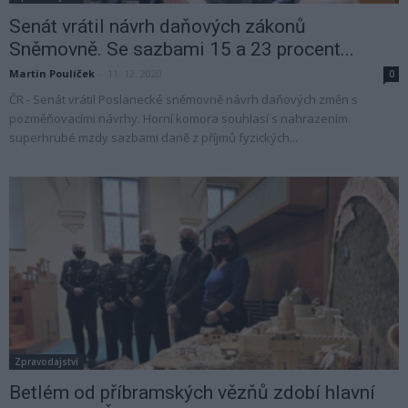
Senát vrátil návrh daňových zákonů
Sněmovně. Se sazbami 15 a 23 procent...
Martin Poulíček
-
11. 12. 2020
0
ČR - Senát vrátil Poslanecké sněmovně návrh daňových změn s
pozměňovacími návrhy. Horní komora souhlasí s nahrazením
superhrubé mzdy sazbami daně z příjmů fyzických...
Zpravodajství
Betlém od příbramských vězňů zdobí hlavní