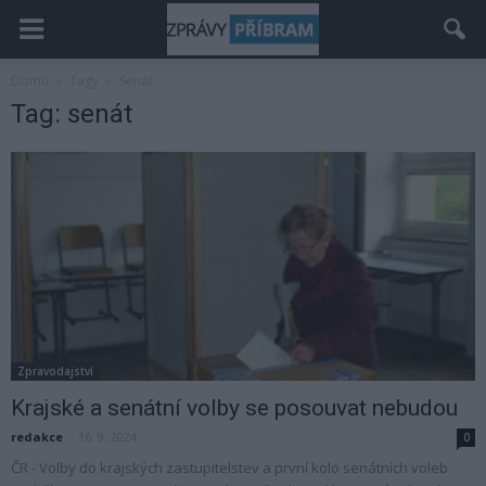
Domů
Tagy
Senát
Tag: senát
Zpravodajství
Krajské a senátní volby se posouvat nebudou
redakce
-
16. 9. 2024
0
ČR - Volby do krajských zastupitelstev a první kolo senátních voleb