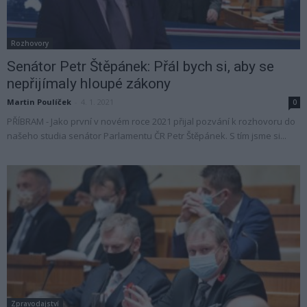
Rozhovory
Senátor Petr Štěpánek: Přál bych si, aby se
nepřijímaly hloupé zákony
Martin Poulíček
-
4. 1. 2021
0
PŘÍBRAM - Jako první v novém roce 2021 přijal pozvání k rozhovoru do
našeho studia senátor Parlamentu ČR Petr Štěpánek. S tím jsme si...
Zpravodajství