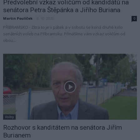
Předvolební vzkaz voličům od kandidátů na
senátora Petra Štěpánka a Jiřího Buriana
Martin Poulíček
-
8. 10. 2020
0
PŘÍBRAMSKO - Zítra to je v pátek a v sobotu se koná druhé kolo
senátních voleb na Příbramsku. Přinášíme vám vzkaz voličům od
obou...
Volby
Rozhovor s kanditátem na senátora Jiřím
Burianem