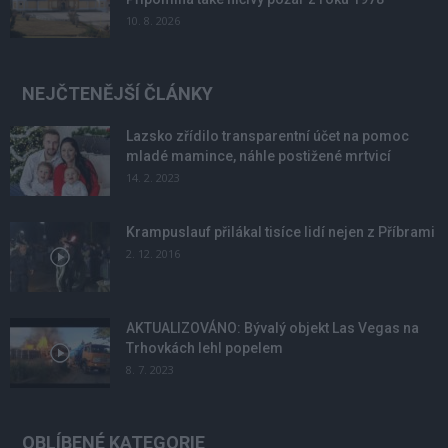
10. 8. 2026
NEJČTENĚJŠÍ ČLÁNKY
Lazsko zřídilo transparentní účet na pomoc
mladé mamince, náhle postižené mrtvicí
14. 2. 2023
Krampuslauf přilákal tisíce lidí nejen z Příbrami
2. 12. 2016
AKTUALIZOVÁNO: Bývalý objekt Las Vegas na
Trhovkách lehl popelem
8. 7. 2023
OBLÍBENÉ KATEGORIE