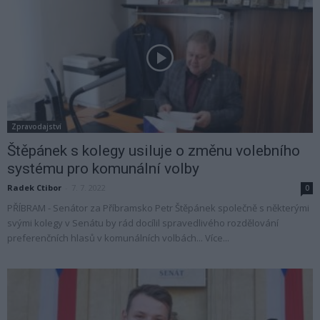
Zpravodajství
Štěpánek s kolegy usiluje o změnu volebního
systému pro komunální volby
Radek Ctibor
-
7. 7. 2022
0
PŘÍBRAM - Senátor za Příbramsko Petr Štěpánek společně s některými
svými kolegy v Senátu by rád docílil spravedlivého rozdělování
preferenčních hlasů v komunálních volbách... Více...