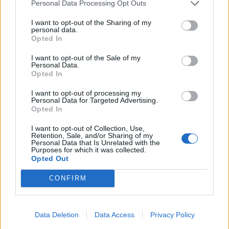
Personal Data Processing Opt Outs
I want to opt-out of the Sharing of my
personal data.
Opted In
I want to opt-out of the Sale of my
Personal Data.
Opted In
I want to opt-out of processing my
Volby
Personal Data for Targeted Advertising.
Opted In
Senátní volby: Senátorem se stal Petr
Štěpánek
I want to opt-out of Collection, Use,
Retention, Sale, and/or Sharing of my
Martin Poulíček
-
12. 10. 2020
0
Personal Data that Is Unrelated with the
Purposes for which it was collected.
PŘÍBRAM - Senátorem za příbramsko se stal starosta Petrovic Petr
Opted Out
Štěpánek. V naší volební relaci ze studia uvidíte zhodnocení voleb,
krátký vzkaz nového senátora...
CONFIRM
Data Deletion
Data Access
Privacy Policy