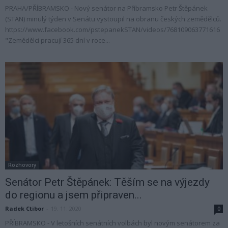
PRAHA/PŘÍBRAMSKO - Nový senátor na Příbramsko Petr Štěpánek
(STAN) minulý týden v Senátu vystoupil na obranu českých zemědělců.
https://www.facebook.com/pstepanekSTAN/videos/768109063771616
"Zemědělci pracují 365 dní v roce...
Rozhovory
Senátor Petr Štěpánek: Těším se na výjezdy
do regionu a jsem připraven...
Radek Ctibor
-
19. 11. 2020
0
PŘÍBRAMSKO - V letošních senátních volbách byl novým senátorem za