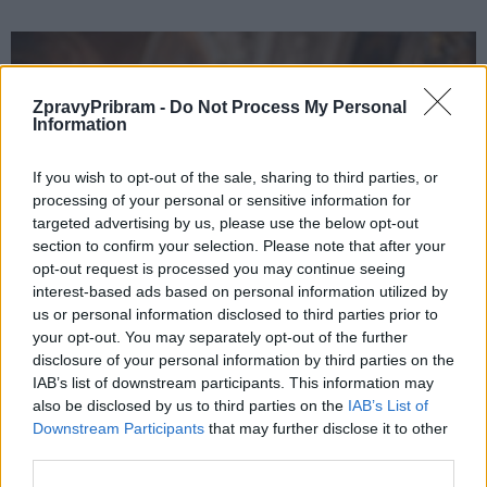
ZpravyPribram -
Do Not Process My Personal
Information
If you wish to opt-out of the sale, sharing to third parties, or
processing of your personal or sensitive information for
targeted advertising by us, please use the below opt-out
section to confirm your selection. Please note that after your
Váš názor
opt-out request is processed you may continue seeing
Senátor Petr Štěpánek má výhrady k novému
interest-based ads based on personal information utilized by
zákonu o odpadech
us or personal information disclosed to third parties prior to
your opt-out. You may separately opt-out of the further
Martin Poulíček
-
5. 11. 2020
0
disclosure of your personal information by third parties on the
Názory v rubrice „Váš názor“ se nemusí shodovat s názory redakce.
IAB’s list of downstream participants. This information may
PŘÍBRAMSKO/ČR - Nový senátor za Příbramsko Petr Štěpánek má
also be disclosed by us to third parties on the
IAB’s List of
vážné výhrady k návrhu nového zákona o...
Downstream Participants
that may further disclose it to other
third parties.