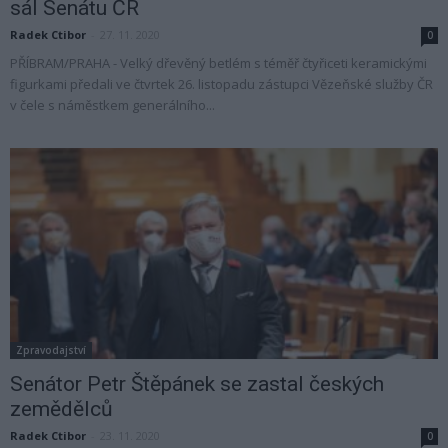
sál Senátu ČR
Radek Ctibor
-
27. 11. 2020
0
PŘÍBRAM/PRAHA - Velký dřevěný betlém s téměř čtyřiceti keramickými
figurkami předali ve čtvrtek 26. listopadu zástupci Vězeňské služby ČR
v čele s náměstkem generálního...
Zpravodajství
Senátor Petr Štěpánek se zastal českých
zemědělců
Radek Ctibor
-
23. 11. 2020
0