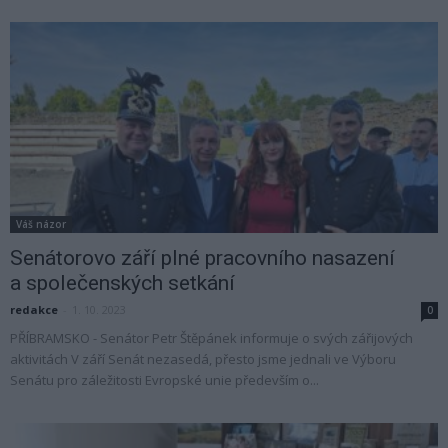
Váš názor
Senátorovo září plné pracovního nasazení
a společenských setkání
redakce
-
1. 10. 2023
0
PŘÍBRAMSKO - Senátor Petr Štěpánek informuje o svých zářijových
aktivitách V září Senát nezasedá, přesto jsme jednali ve Výboru
Senátu pro záležitosti Evropské unie především o...