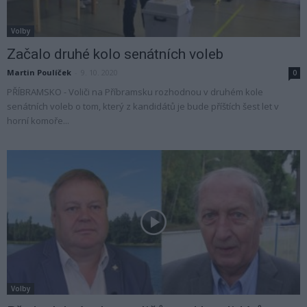
Volby
Začalo druhé kolo senátních voleb
Martin Poulíček
-
9. 10. 2020
0
PŘÍBRAMSKO - Voliči na Příbramsku rozhodnou v druhém kole
senátních voleb o tom, který z kandidátů je bude příštích šest let v
horní komoře...
Volby