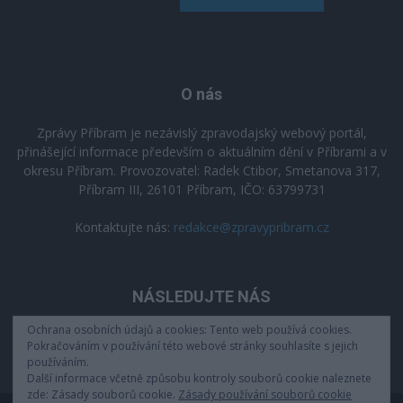
O nás
Zprávy Příbram je nezávislý zpravodajský webový portál,
přinášející informace především o aktuálním dění v Příbrami a v
okresu Příbram. Provozovatel: Radek Ctibor, Smetanova 317,
Příbram III, 26101 Příbram, IČO: 63799731
Kontaktujte nás:
redakce@zpravypribram.cz
NÁSLEDUJTE NÁS
Ochrana osobních údajů a cookies: Tento web používá cookies.
Pokračováním v používání této webové stránky souhlasíte s jejich
používáním.
Další informace včetně způsobu kontroly souborů cookie naleznete
zde: Zásady souborů cookie.
Zásady používání souborů cookie