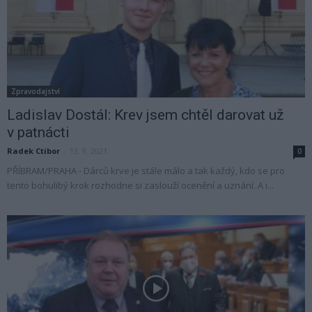
Zpravodajství
Ladislav Dostál: Krev jsem chtěl darovat už
v patnácti
Radek Ctibor
-
13. 9. 2021
0
PŘÍBRAM/PRAHA - Dárců krve je stále málo a tak každý, kdo se pro
tento bohulibý krok rozhodne si zaslouží ocenění a uznání. A i...