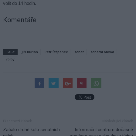
volit do 14 hodin.
Komentáře
TAGY
Jiří Burian
Petr Štěpánek
senát
senátní obvod
volby
Předchozí článek
Následující článek
Začalo druhé kolo senátních
Informační centrum dočasně
voleb
otevřeno pouze dva dny v týdnu