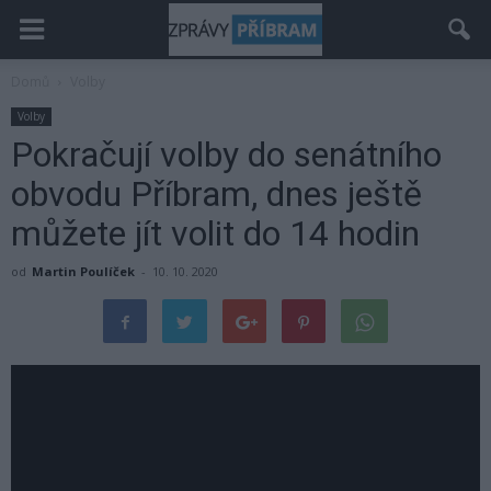
Domů
Volby
Volby
Pokračují volby do senátního
obvodu Příbram, dnes ještě
můžete jít volit do 14 hodin
od
Martin Poulíček
-
10. 10. 2020