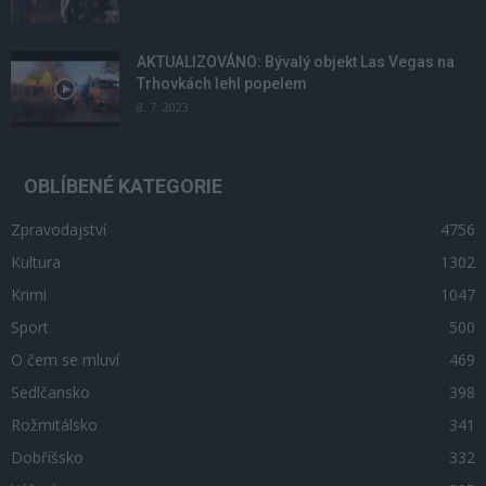
AKTUALIZOVÁNO: Bývalý objekt Las Vegas na
Trhovkách lehl popelem
8. 7. 2023
OBLÍBENÉ KATEGORIE
Zpravodajství
4756
Kultura
1302
Krimi
1047
Sport
500
O čem se mluví
469
Sedlčansko
398
Rožmitálsko
341
Dobříšsko
332