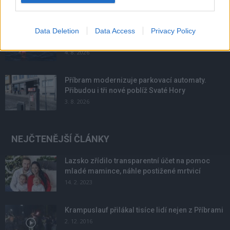
Většina koupališť na Příbramsku nabízí výborné
Data Deletion
Data Access
Privacy Policy
podmínky. Horší voda je jen...
4. 8. 2026
Příbram modernizuje parkovací automaty.
Přibudou i tři nové poblíž Svaté Hory
3. 8. 2026
NEJČTENĚJŠÍ ČLÁNKY
Lazsko zřídilo transparentní účet na pomoc
mladé mamince, náhle postižené mrtvicí
14. 2. 2023
Krampuslauf přilákal tisíce lidí nejen z Příbrami
2. 12. 2016