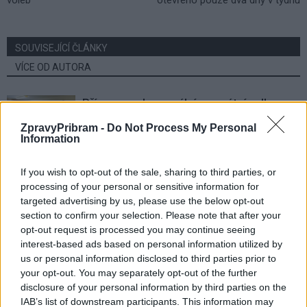
SOUVISEJÍCÍ ČLÁNKY
VÍCE OD AUTORA
Přípravy na komunální a senátní volby
začaly. Město zveřejnilo potřebné
ZpravyPribram -
Do Not Process My Personal
formuláře
Volby
Information
Karpíšek chce vést ANO do komunálních
If you wish to opt-out of the sale, sharing to third parties, or
voleb. Konvalinka už dříve oznámil konec
processing of your personal or sensitive information for
targeted advertising by us, please use the below opt-out
Volby
section to confirm your selection. Please note that after your
opt-out request is processed you may continue seeing
Z Příbramska se do Sněmovny dostal
interest-based ads based on personal information utilized by
pouze Tomáš Helebrant z hnutí ANO
us or personal information disclosed to third parties prior to
Volby
your opt-out. You may separately opt-out of the further
disclosure of your personal information by third parties on the
IAB’s list of downstream participants. This information may