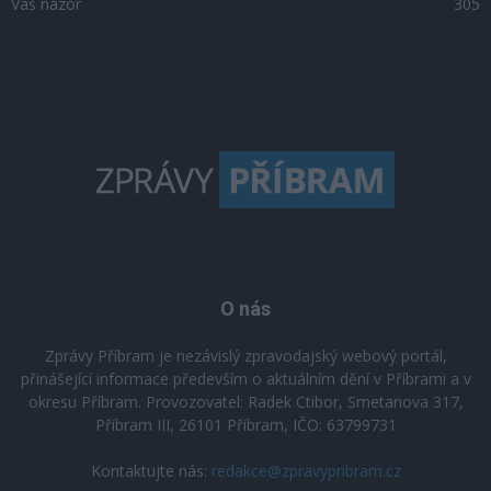
Váš názor
305
O nás
Zprávy Příbram je nezávislý zpravodajský webový portál,
přinášející informace především o aktuálním dění v Příbrami a v
okresu Příbram. Provozovatel: Radek Ctibor, Smetanova 317,
Příbram III, 26101 Příbram, IČO: 63799731
Kontaktujte nás:
redakce@zpravypribram.cz