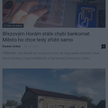
O čem se mluví
Březovým Horám stále chybí bankomat.
Město ho chce tedy zřídit samo
Radek Ctibor
-
16. 12. 2021
0
PŘÍBRAM - Už několik let se mluví o tom, že obyvatelé městské části
Březové Hory či její návštěvníci z řad turistů nemohou v této...