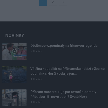
1
2
NOVINKY
Obděnice vzpomínaly na filmovou legendu
6. 8. 2026
Většina koupališť na Příbramsku nabízí výborné
podmínky. Horší voda je jen...
4. 8. 2026
Příbram modernizuje parkovací automaty.
Přibudou i tři nové poblíž Svaté Hory
3. 8. 2026