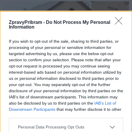
ZpravyPribram -
Do Not Process My Personal
Information
If you wish to opt-out of the sale, sharing to third parties, or
processing of your personal or sensitive information for
targeted advertising by us, please use the below opt-out
section to confirm your selection. Please note that after your
Zpravodajství
opt-out request is processed you may continue seeing
Na Březových Horách pomáhají hasiči,
interest-based ads based on personal information utilized by
dobrovolníci i osadní výbor
us or personal information disclosed to third parties prior to
your opt-out. You may separately opt-out of the further
Martin Poulíček
-
31. 3. 2020
0
disclosure of your personal information by third parties on the
PŘÍBRAM - Na Březových Horách pomáhají v době nouzového stavu
IAB’s list of downstream participants. This information may
jak dobrovolní hasiči, dobrovolníci i osadní výbor. Více v reportáži.
also be disclosed by us to third parties on the
IAB’s List of
Downstream Participants
that may further disclose it to other
third parties.
Personal Data Processing Opt Outs