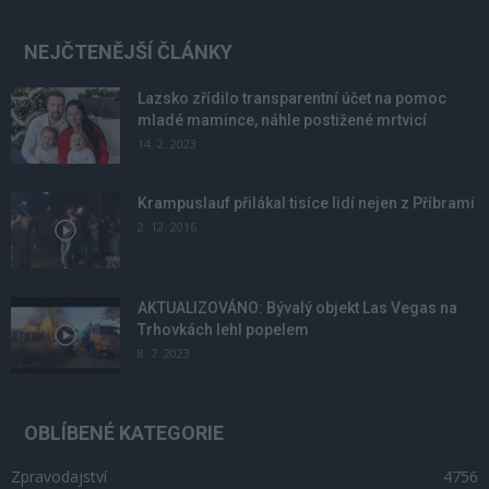
NEJČTENĚJŠÍ ČLÁNKY
Lazsko zřídilo transparentní účet na pomoc
mladé mamince, náhle postižené mrtvicí
14. 2. 2023
Krampuslauf přilákal tisíce lidí nejen z Příbrami
2. 12. 2016
AKTUALIZOVÁNO: Bývalý objekt Las Vegas na
Trhovkách lehl popelem
8. 7. 2023
OBLÍBENÉ KATEGORIE
Zpravodajství
4756