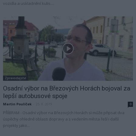
vozidla a uskladnění kulis....
Zpravodajství
Osadní výbor na Březových Horách bojoval za
lepší autobusové spoje
Martin Poulíček
-
25. 8. 2019
0
PŘÍBRAM - Osadní výbor na Březových Horách si může připsat dva
úspěchy ohledně oblasti dopravy a s vedením města řeší i další
projekty jako...