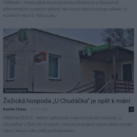
PŘÍBRAM – Tento pátek končí možnost přihlásit se o členství do
příbramských osadních výborů. Na území města existuje celkem 13
osadních výborů. Výbory by...
Zpravodajství
Žežická hospoda „U Chudáčka“ je opět k mání
Radek Ctibor
-
14. 12. 2022
0
PŘÍBRAM/ŽEŽICE – Město opět hledá nájemce bývalé hospody „U
Chudáčka“ v Žežicích. O objekt v minulosti projevil zájem místní osadní
výbor, který v něm chtěl pořádat mimo...