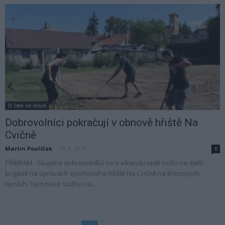
O čem se mluví
Dobrovolníci pokračují v obnově hřiště Na
Cvičně
Martin Poulíček
-
19. 8. 2019
0
PŘÍBRAM - Skupina dobrovolníků se o víkendu opět sešla na další
brigádě na úpravách sportovního hřiště Na Cvičně na Březových
Horách. Technické služby na...