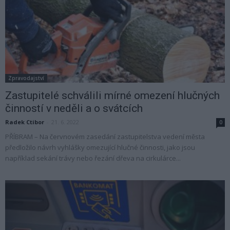
Zpravodajství
Zastupitelé schválili mírné omezení hlučných
činností v neděli a o svátcích
Radek Ctibor
-
21. 6. 2022
0
PŘÍBRAM – Na červnovém zasedání zastupitelstva vedení města
předložilo návrh vyhlášky omezující hlučné činnosti, jako jsou
například sekání trávy nebo řezání dřeva na cirkulárce...