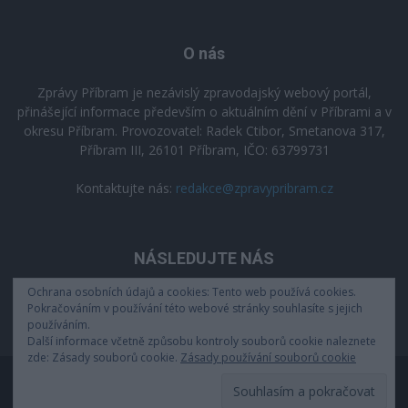
O nás
Zprávy Příbram je nezávislý zpravodajský webový portál,
přinášející informace především o aktuálním dění v Příbrami a v
okresu Příbram. Provozovatel: Radek Ctibor, Smetanova 317,
Příbram III, 26101 Příbram, IČO: 63799731
Kontaktujte nás:
redakce@zpravypribram.cz
NÁSLEDUJTE NÁS
Ochrana osobních údajů a cookies: Tento web používá cookies.
Pokračováním v používání této webové stránky souhlasíte s jejich
používáním.
Další informace včetně způsobu kontroly souborů cookie naleznete
zde: Zásady souborů cookie.
Zásady používání souborů cookie
Zásady zpracování osobních údajů