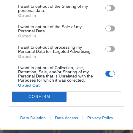
I want to opt-out of the Sharing of my
personal data.
Opted In
I want to opt-out of the Sale of my
Personal Data.
Opted In
Zpravodajství
I want to opt-out of processing my
Bývalá hospoda v Žežicích má nového
Personal Data for Targeted Advertising.
Opted In
nájemce
Martin Poulíček
-
3. 3. 2020
0
I want to opt-out of Collection, Use,
Retention, Sale, and/or Sharing of my
PŘÍBRAM – Městu se konečně podařilo najít nájemce do prázdné
Personal Data that Is Unrelated with the
Purposes for which it was collected.
budovy restaurace U Chudáčka v Žežicích. Na únorovém zasedání
Opted Out
zastupitelstva bylo rozhodnuto, že město...
CONFIRM
Data Deletion
Data Access
Privacy Policy