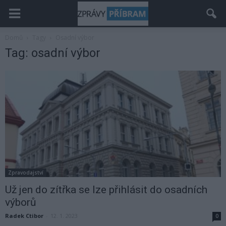
Domů
Tagy
Osadní výbor
Tag: osadní výbor
Zpravodajství
Už jen do zítřka se lze přihlásit do osadních
výborů
Radek Ctibor
-
12. 1. 2023
0