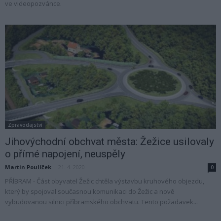
ve videopozvánce.
Zpravodajství
Jihovýchodní obchvat města: Žežice usilovaly
o přímé napojení, neuspěly
Martin Poulíček
-
21. 4. 2020
0
PŘÍBRAM - Část obyvatel Žežic chtěla výstavbu kruhového objezdu,
který by spojoval současnou komunikaci do Žežic a nově
vybudovanou silnici příbramského obchvatu. Tento požadavek...