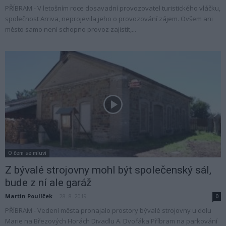
PŘÍBRAM - V letošním roce dosavadní provozovatel turistického vláčku,
společnost Arriva, neprojevila jeho o provozování zájem. Ovšem ani
město samo není schopno provoz zajistit,...
O čem se mluví
Z bývalé strojovny mohl být společenský sál,
bude z ní ale garáž
Martin Poulíček
-
28. 8. 2019
0
PŘÍBRAM - Vedení města pronajalo prostory bývalé strojovny u dolu
Marie na Březových Horách Divadlu A. Dvořáka Příbram na parkování