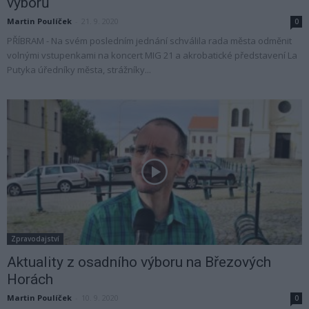
výborů
Martin Poulíček
-
21. 9. 2020
0
PŘÍBRAM - Na svém posledním jednání schválila rada města odměnit
volnými vstupenkami na koncert MIG 21 a akrobatické představení La
Putyka úředníky města, strážníky...
Zpravodajství
Aktuality z osadního výboru na Březových
Horách
Martin Poulíček
-
10. 9. 2020
0