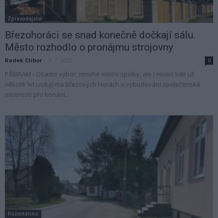
Zpravodajství
Březohoráci se snad konečně dočkají sálu.
Město rozhodlo o pronájmu strojovny
Radek Ctibor
-
8. 7. 2021
0
PŘÍBRAM - Osadní výbor, mnohé místní spolky, ale i místní lidé už
několik let usilují ma Březových Horách o vybudování společenské
místnosti pro konání...
Rožmitálsko