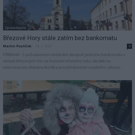
Zpravodajství
Březové Hory stále zatím bez bankomatu
Martin Poulíček
-
18. 2. 2020
0
PŘÍBRAM - S požadavkem umístnění alespoň jednoho bankomatu v
oblasti Březových Hor se koncem loňského roku obrátili na
místostarostu Martina Buršíka prostřednictvím osadního výboru...