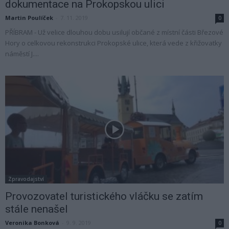
dokumentace na Prokopskou ulici
Martin Poulíček
-
7. 11. 2019
0
PŘÍBRAM - Už velice dlouhou dobu usilují občané z místní části Březové
Hory o celkovou rekonstrukci Prokopské ulice, která vede z křižovatky
náměstí J....
Zpravodajství
Provozovatel turistického vláčku se zatím
stále nenašel
Veronika Bonková
-
9. 9. 2019
0