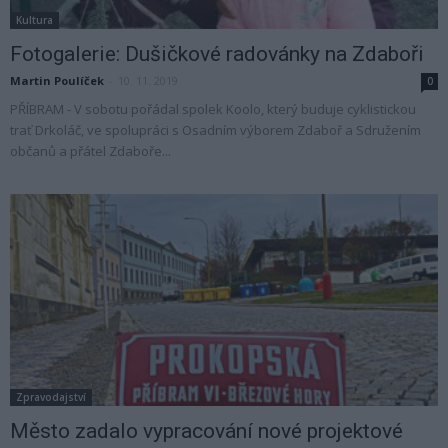
Kultura
Fotogalerie: Dušičkové radovánky na Zdaboři
Martin Poulíček
-
10. 11. 2019
0
PŘÍBRAM - V sobotu pořádal spolek Koolo, který buduje cyklistickou
trať Drkoláč, ve spolupráci s Osadním výborem Zdaboř a Sdružením
občanů a přátel Zdaboře...
Zpravodajství
Město zadalo vypracování nové projektové