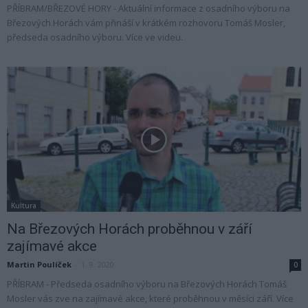
PŘÍBRAM/BŘEZOVÉ HORY - Aktuální informace z osadního výboru na
Březových Horách vám přináší v krátkém rozhovoru Tomáš Mosler,
předseda osadního výboru. Více ve videu.
Kultura
Na Březových Horách proběhnou v září
zajímavé akce
Martin Poulíček
-
1. 9. 2020
0
PŘÍBRAM - Předseda osadního výboru na Březových Horách Tomáš
Mosler vás zve na zajímavé akce, které proběhnou v měsíci září. Více