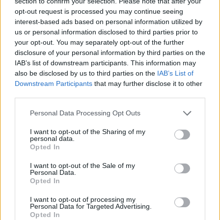
section to confirm your selection. Please note that after your
Živohošti
Zpravodajství
opt-out request is processed you may continue seeing
interest-based ads based on personal information utilized by
us or personal information disclosed to third parties prior to
Příbram modernizuje parkovací automaty.
your opt-out. You may separately opt-out of the further
Přibudou i tři nové poblíž Svaté Hory
disclosure of your personal information by third parties on the
Zpravodajství
IAB’s list of downstream participants. This information may
also be disclosed by us to third parties on the
IAB’s List of
Středočeský kraj upravil pravidla soutěže.
Downstream Participants
that may further disclose it to other
Obce nově získají body i za předcházení
third parties.
vzniku odpadu
Zpravodajství
Personal Data Processing Opt Outs
I want to opt-out of the Sharing of my
personal data.
Opted In
I want to opt-out of the Sale of my
Personal Data.
Opted In
I want to opt-out of processing my
Personal Data for Targeted Advertising.
Opted In