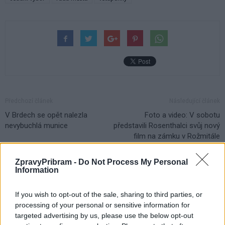
Předchozí článek
Následující článek
V Brdech se opět nalezla
Foto a video: V sobotu
nevybuchlá munice
představili Rosenthalci svůj nový
film na zámku v Rožmitále
ZpravyPribram -
Do Not Process My Personal
Information
SOUVISEJÍCÍ ČLÁNKY
VÍCE OD AUTORA
If you wish to opt-out of the sale, sharing to third parties, or
processing of your personal or sensitive information for
Většina koupališť na Příbramsku nabízí
targeted advertising by us, please use the below opt-out
výborné podmínky. Horší voda je jen na