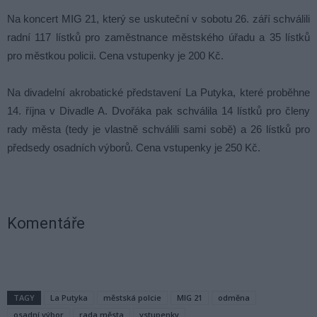
Na koncert MIG 21, který se uskuteční v sobotu 26. září schválili
radní 117 lístků pro zaměstnance městského úřadu a 35 lístků
pro městkou policii. Cena vstupenky je 200 Kč.
Na divadelní akrobatické představení La Putyka, které proběhne
14. října v Divadle A. Dvořáka pak schválila 14 lístků pro členy
rady města (tedy je vlastně schválili sami sobě) a 26 lístků pro
předsedy osadních výborů. Cena vstupenky je 250 Kč.
Komentáře
TAGY
La Putyka
městská polcie
MIG 21
odměna
osadní výbor
rada města
vstupenky