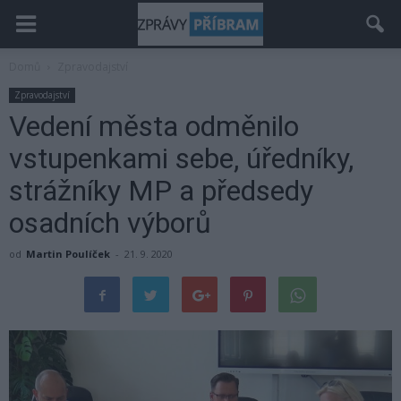
Domů
Zpravodajství
Zpravodajství
Vedení města odměnilo
vstupenkami sebe, úředníky,
strážníky MP a předsedy
osadních výborů
od
Martin Poulíček
-
21. 9. 2020