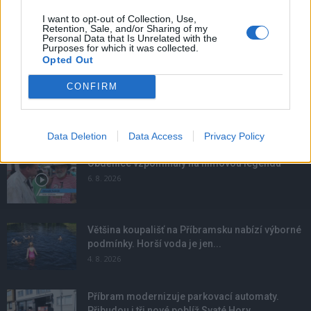
I want to opt-out of Collection, Use,
Retention, Sale, and/or Sharing of my
Personal Data that Is Unrelated with the
Purposes for which it was collected.
Opted Out
CONFIRM
NOVINKY
Data Deletion
Data Access
Privacy Policy
Obděnice vzpomínaly na filmovou legendu
6. 8. 2026
Většina koupališť na Příbramsku nabízí výborné
podmínky. Horší voda je jen...
4. 8. 2026
Příbram modernizuje parkovací automaty.
Přibudou i tři nové poblíž Svaté Hory