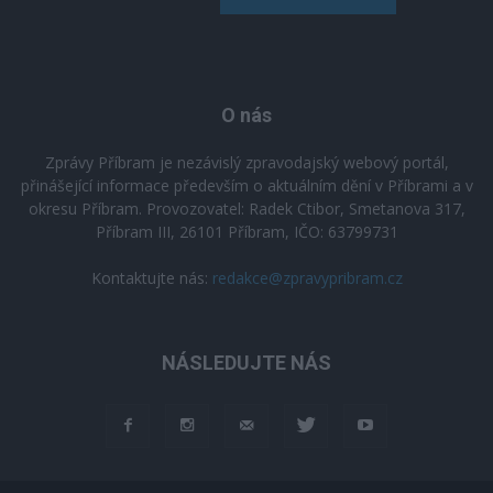
O nás
Zprávy Příbram je nezávislý zpravodajský webový portál,
přinášející informace především o aktuálním dění v Příbrami a v
okresu Příbram. Provozovatel: Radek Ctibor, Smetanova 317,
Příbram III, 26101 Příbram, IČO: 63799731
Kontaktujte nás:
redakce@zpravypribram.cz
NÁSLEDUJTE NÁS