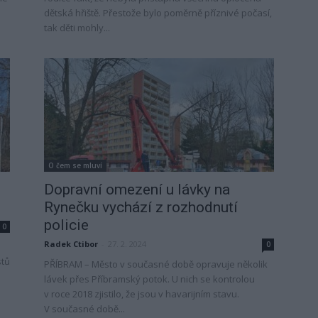
dětská hřiště. Přestože bylo poměrně příznivé počasí,
tak děti mohly...
O čem se mluví
Dopravní omezení u lávky na
Rynečku vychází z rozhodnutí
policie
0
Radek Ctibor
-
27. 2. 2024
0
stů
PŘÍBRAM – Město v současné době opravuje několik
lávek přes Příbramský potok. U nich se kontrolou
v roce 2018 zjistilo, že jsou v havarijním stavu.
V současné době...