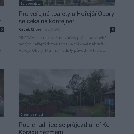
Zpravodajství
Pro veřejné toalety u Hořejší Obory
h
se čeká na kontejner
Radek Ctibor
-
26. 6. 2024
0
0
e
PŘÍBRAM - Letos v květnu začaly práce na stavbě
nových veřejných toalet na Dvořákově nábřeží u
k
Hořejší Obory. Mají nahradit ty původní v hrázi...
O čem se mluví
Podle radnice se průjezd ulicí Ke
Korábu nezměnil