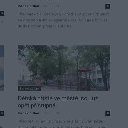
Radek Ctibor
-
10. 5. 2024
0
0
PŘÍBRAM – Na Březových Horách i na sociálních sítích
se v poslední době poměrně živě diskutuje o tom, že
 o
došlo k zúžení průjezdu ulicí Ke...
Zpravodajství
Dětská hřiště ve městě jsou už
opět přístupná
Radek Ctibor
-
20. 3. 2024
0
0
a
PŘÍBRAM - O jarních prázdninách kritizovali někteří
le
rodiče fakt, že nebyla přístupná všechna oplocená