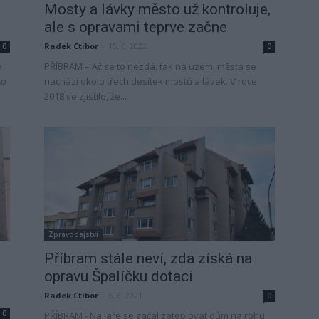
Mosty a lávky město už kontroluje,
ale s opravami teprve začne
Radek Ctibor
-
15. 6. 2022
0
0
ě
PŘÍBRAM – Ač se to nezdá, tak na území města se
to
nachází okolo třech desítek mostů a lávek. V roce
2018 se zjistilo, že...
Zpravodajství
Příbram stále neví, zda získá na
opravu Špalíčku dotaci
Radek Ctibor
-
6. 8. 2021
0
0
PŘÍBRAM - Na jaře se začal zateplovat dům na rohu