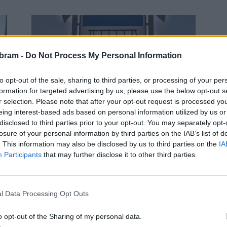
bram -
Do Not Process My Personal Information
to opt-out of the sale, sharing to third parties, or processing of your per
formation for targeted advertising by us, please use the below opt-out s
O čem se mluví
r selection. Please note that after your opt-out request is processed y
Stalingrad a další zastávky MHD
eing interest-based ads based on personal information utilized by us or
změní názvy, Svazácká ulice ale
disclosed to third parties prior to your opt-out. You may separately opt-
v Příbrami zůstane
losure of your personal information by third parties on the IAB’s list of
0
. This information may also be disclosed by us to third parties on the
IA
Radek Ctibor
-
8. 11. 2023
0
né
Participants
that may further disclose it to other third parties.
ak
PŘÍBRAM – Už potřetí se v Příbrami mluví o
přejmenování zastávky MHD Stalingrad v ulici
Hornických učňů. S ní částečně změní název i některé
l Data Processing Opt Outs
další zastávky. Vše...
o opt-out of the Sharing of my personal data.