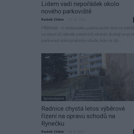
Lidem vadí nepořádek okolo
nového parkoviště
Radek Ctibor
-
13. 10. 2022
PŘÍBRAM – O nedostatku parkovacích míst ve měst
se mluví už několik volebních období. Budují se pro
parkovací stání prakticky všude, kde se dá....
Zpravodajství
Radnice chystá letos výběrové
řízení na opravu schodů na
Rynečku
Radek Ctibor
-
14. 6. 2022