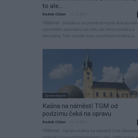
to ale...
Radek Ctibor
-
11. 6. 2024
PŘÍBRAM – Nedávno se poměrně hojně diskutovalo
vyhořelém autovlaku na rohu ulic Aloise Jiráska a
Nerudovy. Toto vozidlo bylo na přelomu května a...
Zpravodajství
Kašna na náměstí TGM od
podzimu čeká na opravu
Radek Ctibor
-
26. 3. 2024
PŘÍBRAM - Opravu kašny na náměstí TGM sliboval
radnice už na podzim loňského roku. Zatím práce a