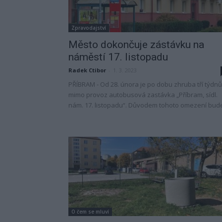
Zpravodajství
Město dokončuje zástávku na
náměstí 17. listopadu
Radek Ctibor
-
1. 3. 2023
PŘÍBRAM - Od 28. února je po dobu zhruba tří týdnů
mimo provoz autobusová zastávka „Příbram, sídl.
nám. 17. listopadu“. Důvodem tohoto omezení bude
O čem se mluví