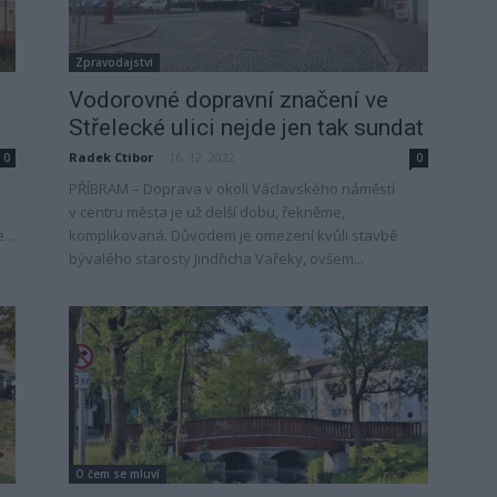
Zpravodajství
Vodorovné dopravní značení ve
Střelecké ulici nejde jen tak sundat
Radek Ctibor
-
16. 12. 2022
0
0
PŘÍBRAM – Doprava v okolí Václavského náměstí
v centru města je už delší dobu, řekněme,
...
komplikovaná. Důvodem je omezení kvůli stavbě
bývalého starosty Jindřicha Vařeky, ovšem...
O čem se mluví