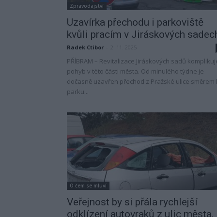
Zpravodajství
Uzavírka přechodu i parkoviště
kvůli pracím v Jiráskových sadec
Radek Ctibor
-
2. 11. 2025
PŘÍBRAM – Revitalizace Jiráskových sadů komplikuj
pohyb v této části města. Od minulého týdne je
dočasně uzavřen přechod z Pražské ulice směrem 
parku...
O čem se mluví
Veřejnost by si přála rychlejší
odklízení autovraků z ulic města,