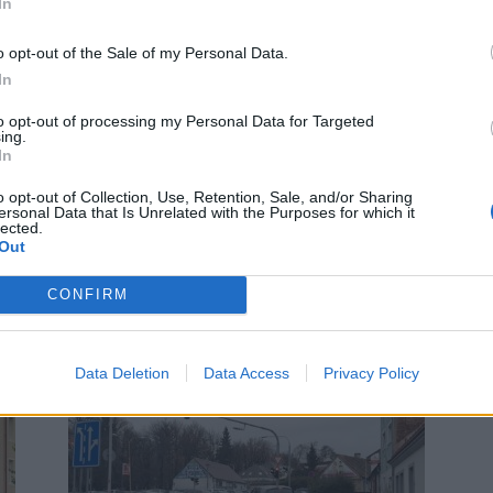
In
o opt-out of the Sale of my Personal Data.
In
to opt-out of processing my Personal Data for Targeted
ing.
Zpravodajství
In
Termín uzavírky Hailovy ulice
o opt-out of Collection, Use, Retention, Sale, and/or Sharing
v centru Příbrami se prodlužuje
ersonal Data that Is Unrelated with the Purposes for which it
lected.
Radek Ctibor
-
29. 8. 2023
0
Out
0
PŘÍBRAM - Uzavírka v centru města se prodlužuje.
Důvodem podle radnice je, že rozsah opravy je větší,
ch
CONFIRM
než se předpokládalo. Práce na opravě havarijního...
ro
Data Deletion
Data Access
Privacy Policy