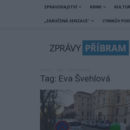
ZPRAVODAJSTVÍ
KRIMI
KULTU
„ZARUČENÁ SENZACE“
CYNIKŮV PO
Zprávy
Příbram
Domů
Tagy
Eva Švehlová
Tag: Eva Švehlová