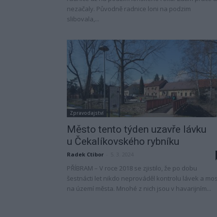
nezačaly. Původně radnice loni na podzim
slibovala,...
Zpravodajství
Město tento týden uzavře lávku
u Čekalíkovského rybníku
Radek Ctibor
-
5. 3. 2024
PŘÍBRAM – V roce 2018 se zjistilo, že po dobu
šestnácti let nikdo neprováděl kontrolu lávek a mo
na území města. Mnohé z nich jsou v havarijním...