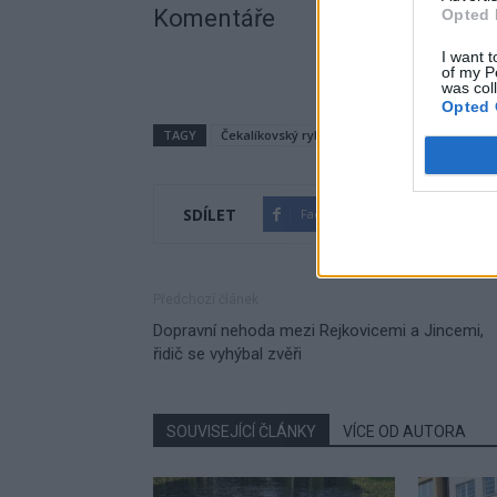
Komentáře
Opted 
I want t
of my P
was col
Opted 
TAGY
Čekalíkovský rybník
Eva Švehlová
lávk
SDÍLET
Facebook
Twitter
Předchozí článek
Dopravní nehoda mezi Rejkovicemi a Jincemi,
řidič se vyhýbal zvěři
SOUVISEJÍCÍ ČLÁNKY
VÍCE OD AUTORA