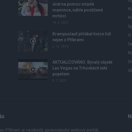
účet na pomoc mladé
Ku
mamince, náhle postižené
mrtvicí
Kr
14. 2. 2023
Sp
Krampuslauf přilákal tisíce lidí
O
nejen z Příbrami
S
2. 12. 2016
R
D
u
AKTUALIZOVÁNO: Bývalý objekt
Las Vegas na Trhovkách lehl
V
popelem
8. 7. 2023
ás
N
vy Příbram je nezávislý zpravodajský webový portál,