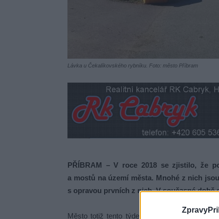
Lávka u Čekalíkovského rybníku. Foto: město Příbram
PŘÍBRAM – V roce 2018 se zjistilo, že po
a mostů na území města. Mnohé z nich jsou 
s opravou prvních z nich. V současné době s
ZpravyPri
Město totiž tento týden uzavře další lávku p