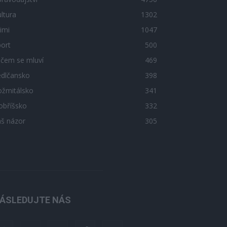
ltura
1302
imi
1047
ort
500
 čem se mluví
469
edlčansko
398
ožmitálsko
341
obříšsko
332
áš názor
305
ÁSLEDUJTE NÁS