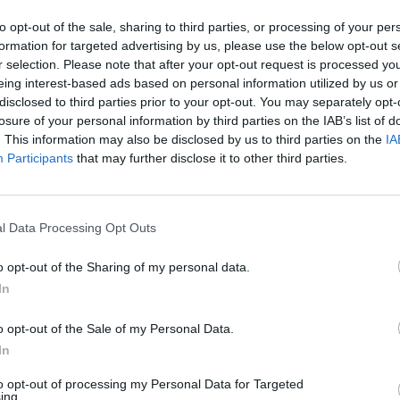
lávkou v pořadí, která se letos dočká výměny je lávka
to opt-out of the sale, sharing to third parties, or processing of your per
. března, chodci budou od tohoto termínu moci provizorně
formation for targeted advertising by us, please use the below opt-out s
vedla tisková mluvčí města Eva Švehlová.
r selection. Please note that after your opt-out request is processed y
eing interest-based ads based on personal information utilized by us or
disclosed to third parties prior to your opt-out. You may separately opt-
rybníka a lávka v ulici Na Flusárně jsou od sebe vzdáleny
losure of your personal information by third parties on the IAB’s list of
outěžila Stavební firma Hobst a. s., za celkovou částku
. This information may also be disclosed by us to third parties on the
IA
 každé z lávek je tři a půl měsíce.
Participants
that may further disclose it to other third parties.
edna. Nyní je lávka ve stavu, kdy s účinností od 7. března
d tohoto termínu bude uzavřena lávka u Čekalíkovského
l Data Processing Opt Outs
cí na obou lávkách, přičemž lokalita bude průchozí přes
o opt-out of the Sharing of my personal data.
rmínu realizace,“
dodala Švehlová.
In
stů nebo lávek z 20 možných. Přes Příbramský potok pak
o opt-out of the Sale of my Personal Data.
stará. O další se pak stará buď Středočeský kraj, nebo
In
to opt-out of processing my Personal Data for Targeted
ing.