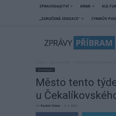
ZPRAVODAJSTVÍ
KRIMI
KULTU
„ZARUČENÁ SENZACE“
CYNIKŮV PO
Zprávy
Příbram
Domů
Zpravodajství
Město tento týden uzavře l
Zpravodajství
Město tento týde
u Čekalíkovského
od
Radek Ctibor
-
5. 3. 2024