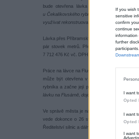
bude otevřena lávka Na Flusárně.
„Třetí 
If you wish 
u Čekalíkovského rybníka. Uzavřena bude od 7
sensitive in
využívat rekonstruovanou lávku na Flusárně,“
u
confirm you
continue se
information 
Lávka přes Příbramský potok u Čekalíkovského 
further disc
pár stovek metrů. Přestavbu těchto lávek vys
participants
7 712 476 Kč vč. DPH s tím, že termín realizace
Downstream 
Práce na lávce na Flusárně začaly v polovině l
může být otevřena v provizorním režimu. O
Persona
rybníka a začne její přestavba.
„Souběhem pra
I want t
lávku na Flusárně, dojde k určitému zkrácení te
Opted 
Ve správě města je na Litavce celkem 18 mo
I want t
vede dokonce o 26 staveb, o které se město 
Opted 
Ředitelství silnic a dálnic.
I want 
Advertis