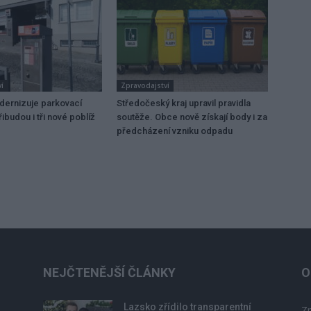
í
Zpravodajství
dernizuje parkovací
Středočeský kraj upravil pravidla
ibudou i tři nové poblíž
soutěže. Obce nově získají body i za
předcházení vzniku odpadu
NEJČTENĚJŠÍ ČLÁNKY
O
Lazsko zřídilo transparentní
Zp