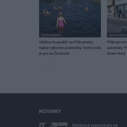
Zpravodajství
Zpravodajstv
Většina koupališť na Příbramsku
Příbram mo
nabízí výborné podmínky. Horší voda
automaty. Př
je jen na Živohošti
Svaté Hory
NOVINKY
Obděnice vzpomínaly na