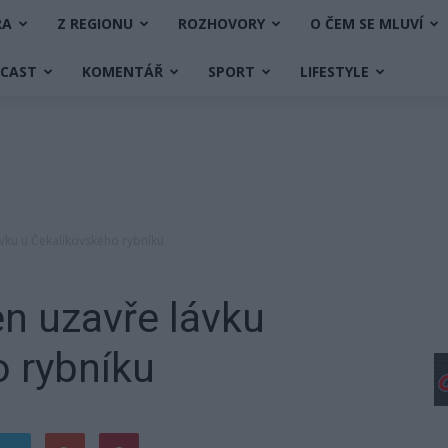
RA
Z REGIONU
ROZHOVORY
O ČEM SE MLUVÍ
DCAST
KOMENTÁŘ
SPORT
LIFESTYLE
ávku u Čekalíkovského rybníku
n uzavře lávku
 rybníku