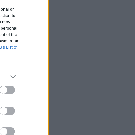
sonal or
ection to
ou may
 personal
out of the
 downstream
B’s List of