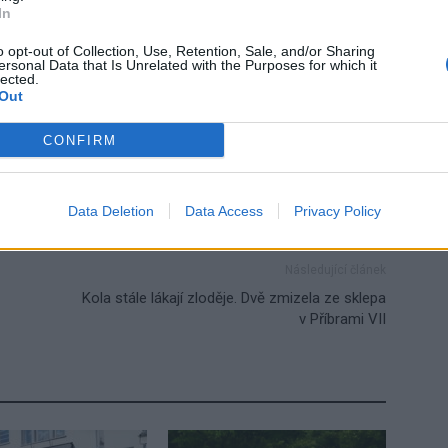
In
o opt-out of Collection, Use, Retention, Sale, and/or Sharing
ersonal Data that Is Unrelated with the Purposes for which it
lected.
Out
a
oprava
Příbram
uzavření
CONFIRM
Data Deletion
Data Access
Privacy Policy
Následující článek
Kola stále lákají zloděje. Dvě zmizela ze sklepa
v Příbrami VII