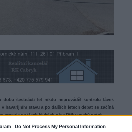
 dobu šestnácti let nikdo neprováděl kontrolu lávek
v havarijním stavu a po dalších letech debat se začíná
e pracuje na třech lávkách přes Příbramský potok.
bram -
Do Not Process My Personal Information
ro pěší a to u Čekalíkovského rybníku. Naopak provizorně