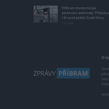
Příbram modernizuje
parkovací automaty. Přibudo
i tři nové poblíž Svaté Hory
3. 8. 2026
O n
Zprá
přin
okre
Příb
Kont