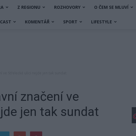
RA
Z REGIONU
ROZHOVORY
O ČEM SE MLUVÍ
DCAST
KOMENTÁŘ
SPORT
LIFESTYLE
ve Střelecké ulici nejde jen tak sundat
vní značení ve
ejde jen tak sundat