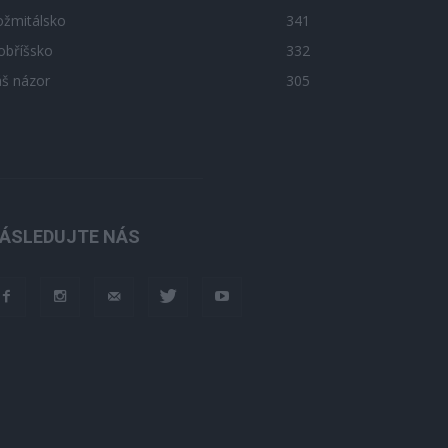
ožmitálsko
341
obříšsko
332
áš názor
305
ÁSLEDUJTE NÁS