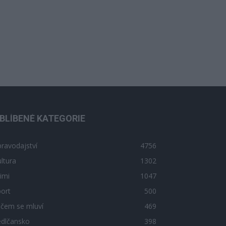
BLÍBENÉ KATEGORIE
ravodajství
4756
ltura
1302
imi
1047
ort
500
 čem se mluví
469
edlčansko
398