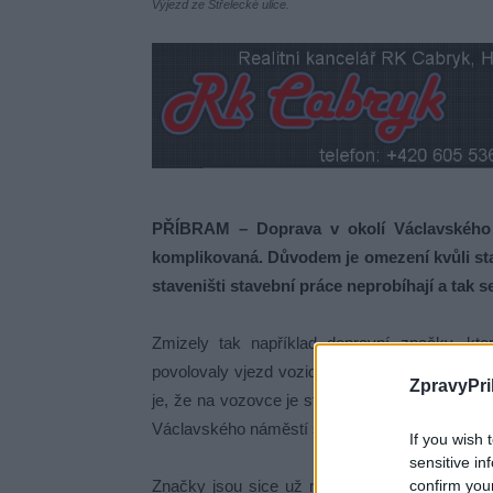
Výjezd ze Střelecké ulice.
PŘÍBRAM – Doprava v okolí Václavského 
komplikovaná. Důvodem je omezení kvůli sta
staveništi stavební práce neprobíhají a tak 
Zmizely tak například dopravní značky, kte
povolovaly vjezd vozidlům stavby v protisměr
ZpravyPri
je, že na vozovce je stále žlutě vyznačený vje
Václavského náměstí stále řadí pouze do jedno
If you wish 
sensitive in
Značky jsou sice už několik týdnů pryč, ale 
confirm you