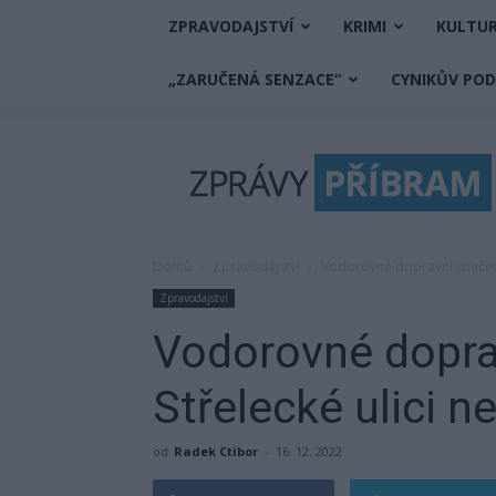
ZPRAVODAJSTVÍ
KRIMI
KULTU
„ZARUČENÁ SENZACE“
CYNIKŮV PO
Zprávy
Příbram
Domů
Zpravodajství
Vodorovné dopravní značení 
Zpravodajství
Vodorovné dopra
Střelecké ulici n
od
Radek Ctibor
-
16. 12. 2022