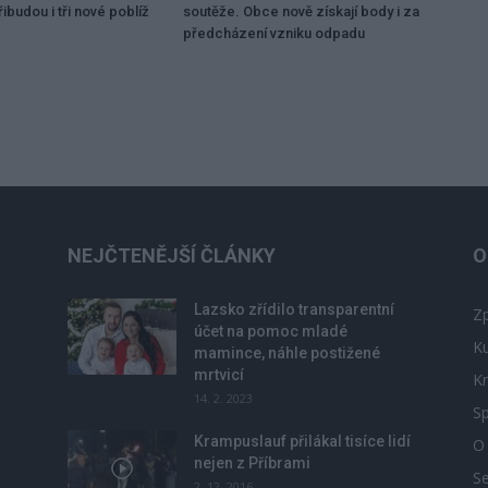
ibudou i tři nové poblíž
soutěže. Obce nově získají body i za
předcházení vzniku odpadu
NEJČTENĚJŠÍ ČLÁNKY
O
Lazsko zřídilo transparentní
Zp
účet na pomoc mladé
Ku
mamince, náhle postižené
mrtvicí
Kr
14. 2. 2023
Sp
Krampuslauf přilákal tisíce lidí
O
nejen z Příbrami
S
2. 12. 2016