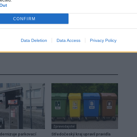
lected.
Out
CONFIRM
Následující článek
Data Deletion
Data Access
Privacy Policy
Hlavní tah Bohutínem je opět průjezdný
í
Zpravodajství
dernizuje parkovací
Středočeský kraj upravil pravidla