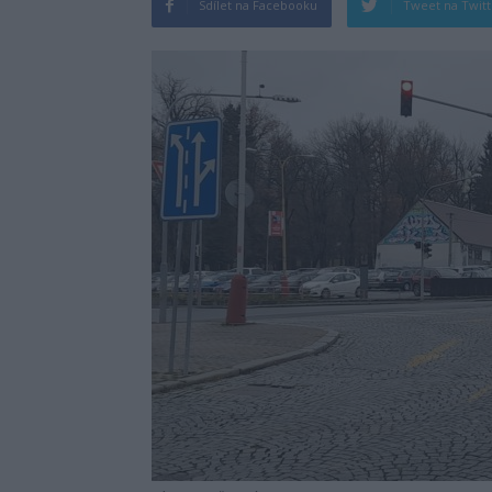
Sdílet na Facebooku
Tweet na Twit