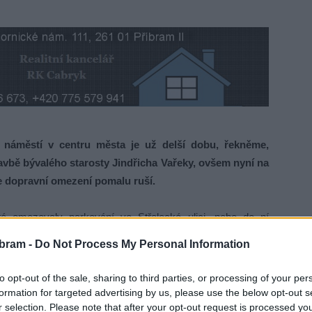
náměstí v centru města je už delší dobu, řekněme,
vbě bývalého starosty Jindřicha Vařeky, ovšem nyní na
se dopravní omezení pomalu ruší.
ré omezovaly parkování ve Střelecké ulici, nebo do ní
u. Bohužel k úplnému zlepšení to zatím nevedlo. Důvodem
bram -
Do Not Process My Personal Information
zd do Střelecké ulice v protisměru a tak se auta jedoucí od
ho pruhu.
to opt-out of the sale, sharing to third parties, or processing of your per
formation for targeted advertising by us, please use the below opt-out s
i vodorovné dopravní značení mate některé řidiče. A podle
r selection. Please note that after your opt-out request is processed y