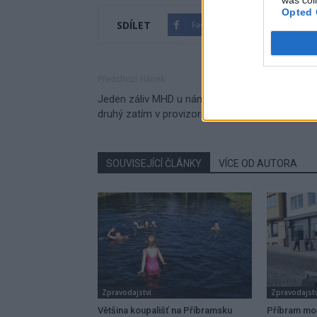
was col
Opted 
SDÍLET
Facebook
Twitter
Předchozí článek
Jeden záliv MHD u náměstí 17. listopadu hotov,
druhý zatím v provizoriu
SOUVISEJÍCÍ ČLÁNKY
VÍCE OD AUTORA
Zpravodajství
Zpravodajstv
Většina koupališť na Příbramsku
Příbram mo