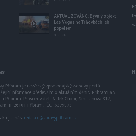
R
D
u
AKTUALIZOVÁNO: Bývalý objekt
Las Vegas na Trhovkách lehl
V
popelem
8. 7. 2023
ás
N
vy Příbram je nezávislý zpravodajský webový portál,
ášející informace především o aktuálním dění v Příbrami a v
su Příbram. Provozovatel: Radek Ctibor, Smetanova 317,
ram III, 26101 Příbram, IČO: 63799731
aktujte nás:
redakce@zpravypribram.cz