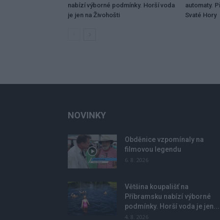
nabízí výborné podmínky. Horší voda
automaty. Př
je jen na Živohošti
Svaté Hory
NOVINKY
Obděnice vzpomínaly na
filmovou legendu
6. 8. 2026
Většina koupališť na
Příbramsku nabízí výborné
podmínky. Horší voda je jen...
4. 8. 2026