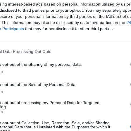
eing interest-based ads based on personal information utilized by us or
vodem je barva, kterou je toto vodorovné dopravní značení
disclosed to third parties prior to your opt-out. You may separately opt-
ešit, jak ji odstranit. Vzhledem k tomu, že se předpokládal
losure of your personal information by third parties on the IAB’s list of
odbor silničního hospodářství tuto variantu než jen pouhé
. This information may also be disclosed by us to third parties on the
IA
le šlo by pak snadno odstranit,“
vysvětluje tisková mluvčí
Participants
that may further disclose it to other third parties.
Jiráskových sadů ve Střelecké normálně užívají, ale většina
l Data Processing Opt Outs
ého pruhu pro oba výjezdy, i když většina z nich vzhledem
o opt-out of the Sharing of my personal data.
při výjezdu ze Střelecké ulice.
In
o opt-out of the Sale of my Personal Data.
In
to opt-out of processing my Personal Data for Targeted
ing.
In
dřich Vařeka
Příbram
stavba
Střelecká ulice
o opt-out of Collection, Use, Retention, Sale, and/or Sharing
ersonal Data that Is Unrelated with the Purposes for which it