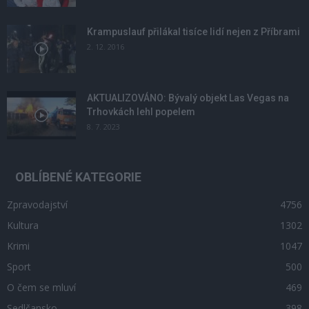
Krampuslauf přilákal tisíce lidí nejen z Příbrami
2. 12. 2016
AKTUALIZOVÁNO: Bývalý objekt Las Vegas na
Trhovkách lehl popelem
8. 7. 2023
OBLÍBENÉ KATEGORIE
Zpravodajství
4756
Kultura
1302
Krimi
1047
Sport
500
O čem se mluví
469
Sedlčansko
398