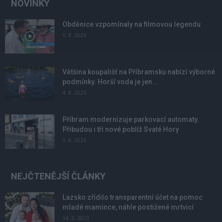
NOVINKY
Obděnice vzpomínaly na filmovou legendu
6. 8. 2026
Většina koupališť na Příbramsku nabízí výborné
podmínky. Horší voda je jen...
4. 8. 2026
Příbram modernizuje parkovací automaty.
Přibudou i tři nové poblíž Svaté Hory
3. 8. 2026
NEJČTENĚJŠÍ ČLÁNKY
Lazsko zřídilo transparentní účet na pomoc
mladé mamince, náhle postižené mrtvicí
14. 2. 2023