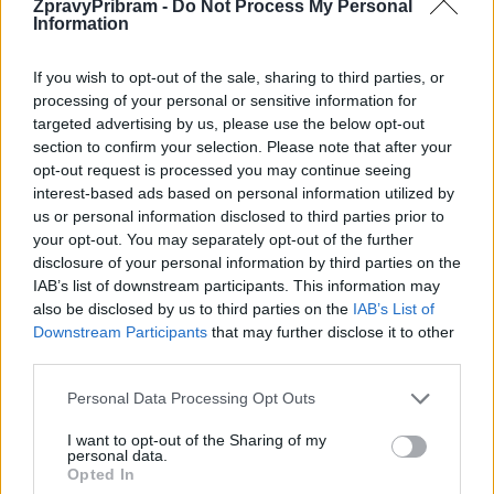
ZpravyPribram -
Do Not Process My Personal
Předchozí článek
Následující článek
Information
Policisté o víkendu kontrolovali
Město chce přestěhovat
rychlost. Více hlídek bude na
městskou policii na Ryneček
If you wish to opt-out of the sale, sharing to third parties, or
silnicích i o Velikonocích
processing of your personal or sensitive information for
targeted advertising by us, please use the below opt-out
section to confirm your selection. Please note that after your
opt-out request is processed you may continue seeing
SOUVISEJÍCÍ ČLÁNKY
interest-based ads based on personal information utilized by
VÍCE OD AUTORA
us or personal information disclosed to third parties prior to
your opt-out. You may separately opt-out of the further
Většina koupališť na Příbramsku nabízí
disclosure of your personal information by third parties on the
výborné podmínky. Horší voda je jen na
IAB’s list of downstream participants. This information may
Živohošti
also be disclosed by us to third parties on the
IAB’s List of
Zpravodajství
Downstream Participants
that may further disclose it to other
third parties.
Příbram modernizuje parkovací automaty.
Přibudou i tři nové poblíž Svaté Hory
Personal Data Processing Opt Outs
Zpravodajství
I want to opt-out of the Sharing of my
personal data.
Středočeský kraj upravil pravidla soutěže.
Opted In