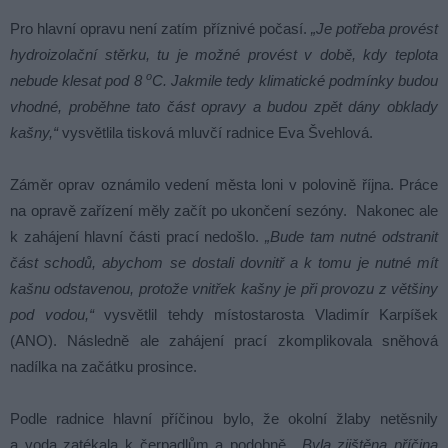
Pro hlavní opravu není zatím příznivé počasí.
„Je potřeba provést
hydroizolační stěrku, tu je možné provést v době, kdy teplota
o
nebude klesat pod 8
C. Jakmile tedy klimatické podmínky budou
vhodné, proběhne tato část opravy a budou zpět dány obklady
kašny,“
vysvětlila tisková mluvčí radnice Eva Švehlová.
Záměr oprav oznámilo vedení města loni v polovině října. Práce
na opravě zařízení měly začít po ukončení sezóny. Nakonec ale
k zahájení hlavní části prací nedošlo.
„Bude tam nutné odstranit
část schodů, abychom se dostali dovnitř a k tomu je nutné mít
kašnu odstavenou, protože vnitřek kašny je při provozu z většiny
pod vodou,“
vysvětlil tehdy místostarosta Vladimír Karpíšek
(ANO). Následně ale zahájení prací zkomplikovala sněhová
nadílka na začátku prosince.
Podle radnice hlavní příčinou bylo, že okolní žlaby netěsnily
a voda zatékala k čerpadlům a podobně.
„Byla zjištěna příčina