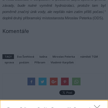
závady, bude nutné vyměnit hydroizolaci, protože tam byl
poměrně značný únik vody, ale nepřálo nám zatím příliš počasí,“
doplnil druhý příbramský místostarosta Miroslav Peterka (ODS).
Komentáře
TAGY
Eva Švehlová
kašna
Miroslav Peterka
náměstí TGM
oprava
podzim
Příbram
Vladimír Karpíšek