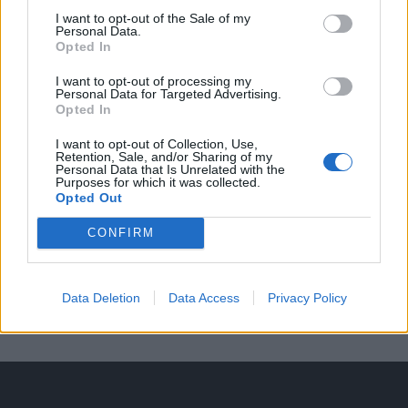
Obce nově získají body i za předcházení
I want to opt-out of the Sale of my
vzniku odpadu
Zpravodajství
Personal Data.
Opted In
I want to opt-out of processing my
Personal Data for Targeted Advertising.
Opted In
I want to opt-out of Collection, Use,
Retention, Sale, and/or Sharing of my
Personal Data that Is Unrelated with the
Purposes for which it was collected.
Opted Out
CONFIRM
Data Deletion
Data Access
Privacy Policy