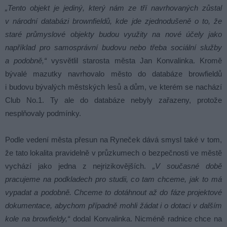
„Tento objekt je jediný, který nám ze tří navrhovaných zůstal
v národní databázi brownfieldů, kde jde zjednodušeně o to, že
staré průmyslové objekty budou využity na nové účely jako
například pro samosprávní budovu nebo třeba sociální služby
a podobně,“
vysvětlil starosta města Jan Konvalinka. Kromě
bývalé mazutky navrhovalo město do databáze browfieldů
i budovu bývalých městských lesů a dům, ve kterém se nachází
Club No.1. Ty ale do databáze nebyly zařazeny, protože
nesplňovaly podmínky.
Podle vedení města přesun na Ryneček dává smysl také v tom,
že tato lokalita pravidelně v průzkumech o bezpečnosti ve městě
vychází jako jedna z nejrizikovějších.
„V současné době
pracujeme na podkladech pro studii, co tam chceme, jak to má
vypadat a podobně. Chceme to dotáhnout až do fáze projektové
dokumentace, abychom případně mohli žádat i o dotaci v dalším
kole na browfieldy,“
dodal Konvalinka. Nicméně radnice chce na