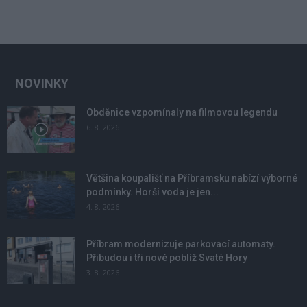
NOVINKY
Obděnice vzpomínaly na filmovou legendu
6. 8. 2026
Většina koupališť na Příbramsku nabízí výborné
podmínky. Horší voda je jen...
4. 8. 2026
Příbram modernizuje parkovací automaty.
Přibudou i tři nové poblíž Svaté Hory
3. 8. 2026