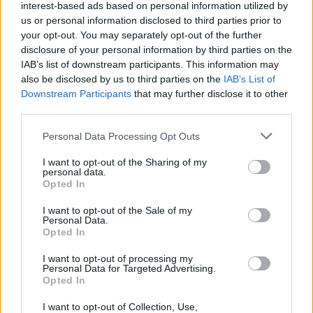
interest-based ads based on personal information utilized by
us or personal information disclosed to third parties prior to
your opt-out. You may separately opt-out of the further
disclosure of your personal information by third parties on the
IAB’s list of downstream participants. This information may
also be disclosed by us to third parties on the
IAB’s List of
Předchozí článek
Následující článek
Downstream Participants
that may further disclose it to other
third parties.
Kašna na náměstí TGM od
Radnice změnila postoj ke
podzimu čeká na opravu
stavbě kanalizace v Kozičíně,
Personal Data Processing Opt Outs
výše ceny už jí nevadí
I want to opt-out of the Sharing of my
personal data.
Opted In
SOUVISEJÍCÍ ČLÁNKY
VÍCE OD AUTORA
I want to opt-out of the Sale of my
Personal Data.
Opted In
Většina koupališť na Příbramsku nabízí
I want to opt-out of processing my
výborné podmínky. Horší voda je jen na
Personal Data for Targeted Advertising.
Živohošti
Zpravodajství
Opted In
I want to opt-out of Collection, Use,
Příbram modernizuje parkovací automaty.