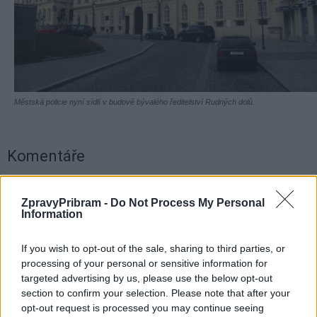
Městská policie nyní sídlí v budově bývalého ředitelství Rudných dolů.
Komentáře
ZpravyPribram -
Do Not Process My Personal
Information
TAGY
bezpečnost
browfield
demolice
Jan Konvalinka
Knihovna Jana Drdy
mazut
městská policie
Příbram
If you wish to opt-out of the sale, sharing to third parties, or
processing of your personal or sensitive information for
Rudné doly
Ryneček
stavba
stěhování
výtopna
targeted advertising by us, please use the below opt-out
section to confirm your selection. Please note that after your
opt-out request is processed you may continue seeing