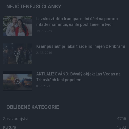
NEJČTENĚJŠÍ ČLÁNKY
Lazsko zřídilo transparentní účet na pomoc
mladé mamince, náhle postižené mrtvicí
14. 2. 2023
Krampuslauf přilákal tisíce lidí nejen z Příbrami
2. 12. 2016
AKTUALIZOVÁNO: Bývalý objekt Las Vegas na
Trhovkách lehl popelem
8. 7. 2023
OBLÍBENÉ KATEGORIE
Zpravodajství
4756
Kultura
1302