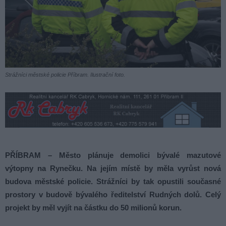
Strážníci městské policie Příbram. Ilustrační foto.
PŘÍBRAM – Město plánuje demolici bývalé mazutové
výtopny na Rynečku. Na jejím místě by měla vyrůst nová
budova městské policie. Strážníci by tak opustili současné
prostory v budově bývalého ředitelství Rudných dolů. Celý
projekt by měl vyjít na částku do 50 milionů korun.