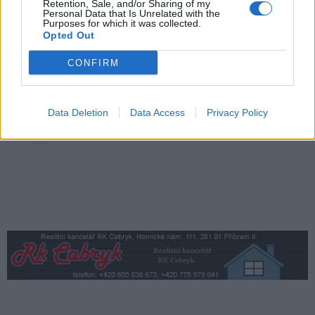
Retention, Sale, and/or Sharing of my
Personal Data that Is Unrelated with the
Přibudou i tři nové poblíž Svaté Hory
Purposes for which it was collected.
Zpravodajství
Opted Out
CONFIRM
Středočeský kraj upravil pravidla soutěže.
Obce nově získají body i za předcházení
vzniku odpadu
Zpravodajství
Data Deletion
Data Access
Privacy Policy