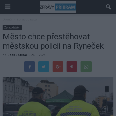
Domů
Zpravodajství
Zpravodajství
Město chce přestěhovat
městskou policii na Ryneček
od
Radek Ctibor
-
26. 3. 2024