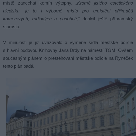
místě zanechat komín výtopny.
„Kromě jistého estetického
hlediska, je to i výborné místo pro umístění přijímačů
kamerových, radiových a podobně,“
doplnil ještě příbramský
starosta.
V minulosti je již uvažovalo o výměně sídla městské policie
s hlavní budovou Knihovny Jana Drdy na náměstí TGM. Ovšem
současným plánem o přestěhovaní městské policie na Ryneček
tento plán padá.