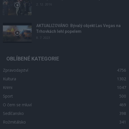
2. 12. 2016
AKTUALIZOVÁNO: Bývalý objekt Las Vegas na
Trhovkách lehl popelem
8. 7. 2023
OBLÍBENÉ KATEGORIE
Zpravodajství
4756
Kultura
1302
Krimi
1047
Sport
500
O čem se mluví
469
Sedlčansko
398
Rožmitálsko
341