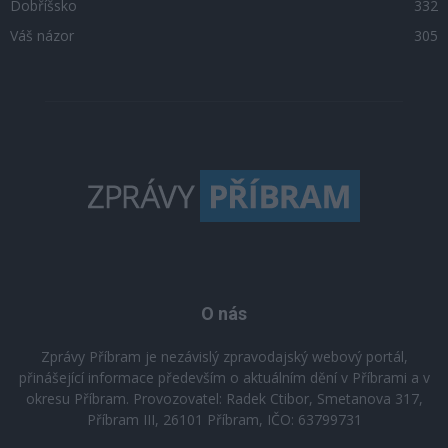
Dobříšsko
332
Váš názor
305
O nás
Zprávy Příbram je nezávislý zpravodajský webový portál,
přinášející informace především o aktuálním dění v Příbrami a v
okresu Příbram. Provozovatel: Radek Ctibor, Smetanova 317,
Příbram III, 26101 Příbram, IČO: 63799731