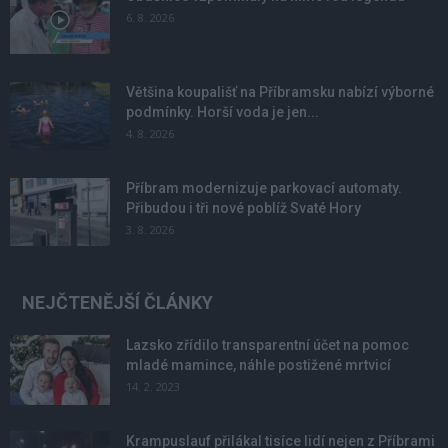
6. 8. 2026
Většina koupališť na Příbramsku nabízí výborné
podmínky. Horší voda je jen...
4. 8. 2026
Příbram modernizuje parkovací automaty.
Přibudou i tři nové poblíž Svaté Hory
3. 8. 2026
NEJČTENĚJŠÍ ČLÁNKY
Lazsko zřídilo transparentní účet na pomoc
mladé mamince, náhle postižené mrtvicí
14. 2. 2023
Krampuslauf přilákal tisíce lidí nejen z Příbrami