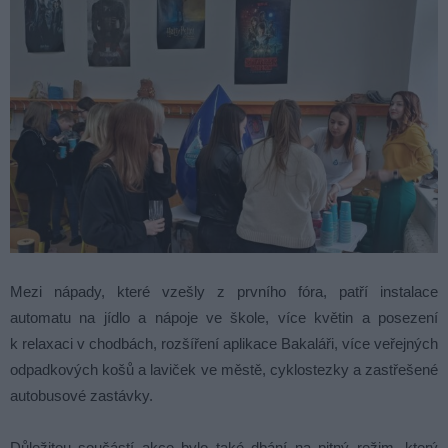
Mezi nápady, které vzešly z prvního fóra, patří instalace
automatu na jídlo a nápoje ve škole, více květin a posezení
k relaxaci v chodbách, rozšíření aplikace Bakaláři, více veřejných
odpadkových košů a laviček ve městě, cyklostezky a zastřešené
autobusové zastávky.
Důležitou součástí akce bylo také dbání na pitný režim, který