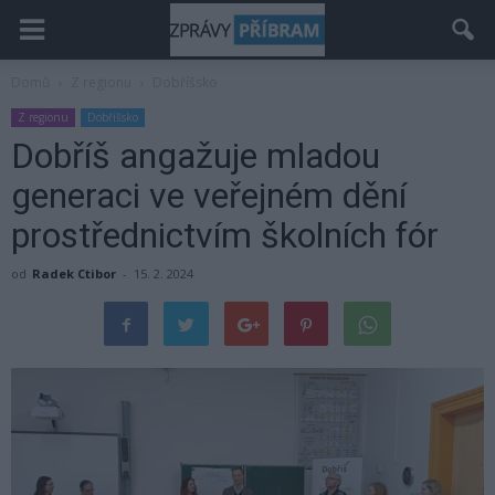
Domů
Z regionu
Dobříšsko
Z regionu
Dobříšsko
Dobříš angažuje mladou
generaci ve veřejném dění
prostřednictvím školních fór
od
Radek Ctibor
-
15. 2. 2024