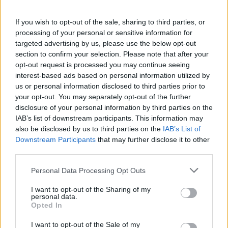
Druhé kolo školního fóra je naplánováno na přelom dubna
If you wish to opt-out of the sale, sharing to third parties, or
a května na 2. ZŠ Dobříš.
processing of your personal or sensitive information for
targeted advertising by us, please use the below opt-out
Komentáře
section to confirm your selection. Please note that after your
opt-out request is processed you may continue seeing
interest-based ads based on personal information utilized by
us or personal information disclosed to third parties prior to
your opt-out. You may separately opt-out of the further
TAGY
Dobříš
fórum
Jindřiška Romba
nápady
škola
disclosure of your personal information by third parties on the
IAB’s list of downstream participants. This information may
also be disclosed by us to third parties on the
IAB’s List of
Downstream Participants
that may further disclose it to other
third parties.
Personal Data Processing Opt Outs
I want to opt-out of the Sharing of my
personal data.
Opted In
Předchozí článek
Následující článek
Rožmitálští chovatelé slaví 40 let
Příbram vyhlašuje konkurz na
I want to opt-out of the Sale of my