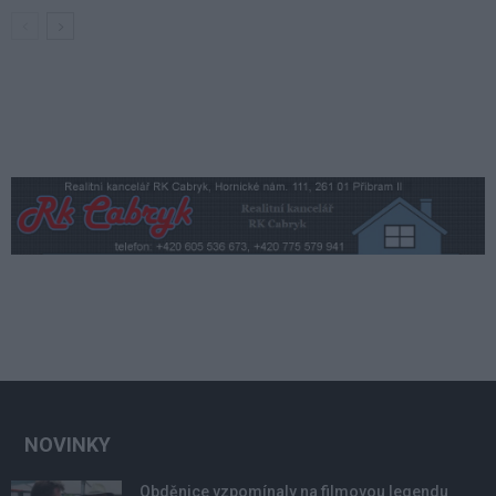
NOVINKY
Obděnice vzpomínaly na filmovou legendu