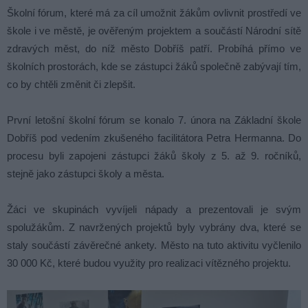
Školní fórum, které má za cíl umožnit žákům ovlivnit prostředí ve
škole i ve městě, je ověřeným projektem a součástí Národní sítě
zdravých měst, do níž město Dobříš patří. Probíhá přímo ve
školních prostorách, kde se zástupci žáků společně zabývají tím,
co by chtěli změnit či zlepšit.
První letošní školní fórum se konalo 7. února na Základní škole
Dobříš pod vedením zkušeného facilitátora Petra Hermanna. Do
procesu byli zapojeni zástupci žáků školy z 5. až 9. ročníků,
stejně jako zástupci školy a města.
Žáci ve skupinách vyvíjeli nápady a prezentovali je svým
spolužákům. Z navržených projektů byly vybrány dva, které se
staly součástí závěrečné ankety. Město na tuto aktivitu vyčlenilo
30 000 Kč, které budou využity pro realizaci vítězného projektu.