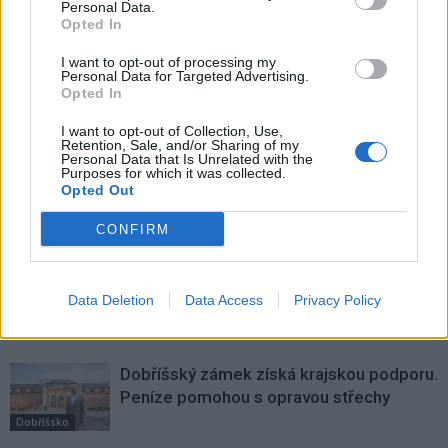
Personal Data.
od založení
nové ředitele základních
Opted In
a mateřských škol
I want to opt-out of processing my
Personal Data for Targeted Advertising.
Opted In
SOUVISEJÍCÍ ČLÁNKY
VÍCE OD AUTORA
I want to opt-out of Collection, Use,
Retention, Sale, and/or Sharing of my
Personal Data that Is Unrelated with the
Purposes for which it was collected.
Festival hudby na zámku Dobříš sází na
Opted Out
jedinečnou atmosféru. Klasiku propojí
s dalšími žánry i rodinným programem
CONFIRM
Dobříšsko
Festival hudby na zámku Dobříš nabídne
Evu Urbanovou, Kateřinu Marii Tichou
Data Deletion
Data Access
Privacy Policy
i program pro děti
Dobříšsko
Dobříšský zámek získá krajskou podporu.
Peníze pomohou s opravou střechy
Dobříšsko