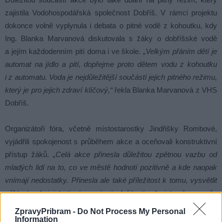
zajistila Vodohospodářská společnost Dobříš. V rámci projektu
dokonce volně vyplynula i debata o pitné vodě z kohoutku, kdy
Ing. Blanka Marvanová diskutovala s žáky o dobříšské vodě
a jejím každodenním pití doma i ve škole.
„Velkým přáním dětí je
automat na jídlo a pití, dopřejme proto dětem vodu z kohoutku
i z automatu. Voda je nejdůležitější součástí jejich pitného režimu,
který je pro jejich zdraví klíčový,“
řekla Blanka Marvanová z VHS
Dobříš.
Organizátoři fóra, včetně místostarostky Jindřišky Rombové,
vyjádřili spokojenost s průběhem akce a oceňovali konstruktivní
přístup žáků.
„Celá akce přinesla důležitou zpětnou vazbu od
mladých lidí na to, co ve městě hodnotí pozitivně a kde naopak
vnímají nedostatky. Přinesla ale také příležitost k tomu, vysvětlit
některé administrativní a právní složitosti, ale i to, že ne vše
městu patří a není vždy možné návrhům na úpravy
ZpravyPribram -
Do Not Process My Personal
vyhovět,,“
doplnila dobříšská místostarostka Jindřiška Romba.
Information