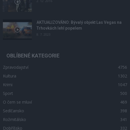
2. 12. 2016
AKTUALIZOVÁNO: Bývalý objekt Las Vegas na
Trhovkách lehl popelem
8. 7. 2023
OBLÍBENÉ KATEGORIE
Zpravodajství
4756
Kultura
1302
Krimi
1047
Sport
500
O čem se mluví
469
Sedlčansko
398
Rožmitálsko
341
Dobříšsko
332