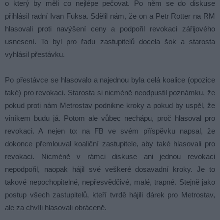
o který by měli co nejlépe pečovat. Po něm se do diskuse
přihlásil radní Ivan Fuksa. Sdělil nám, že on a Petr Rotter na RM
hlasovali proti navýšení ceny a podpořil revokaci zářijového
usnesení. To byl pro řadu zastupitelů docela šok a starosta
vyhlásil přestávku.
Po přestávce se hlasovalo a najednou byla celá koalice (opozice
také) pro revokaci. Starosta si nicméně neodpustil poznámku, že
pokud proti nám Metrostav podnikne kroky a pokud by uspěl, že
viníkem budu já. Potom ale vůbec nechápu, proč hlasoval pro
revokaci. A nejen to: na FB ve svém příspěvku napsal, že
dokonce přemlouval koaliční zastupitele, aby také hlasovali pro
revokaci. Nicméně v rámci diskuse ani jednou revokaci
nepodpořil, naopak hájil své veškeré dosavadní kroky. Je to
takové nepochopitelné, nepřesvědčivé, malé, trapné. Stejně jako
postup všech zastupitelů, kteří tvrdě hájili dárek pro Metrostav,
ale za chvíli hlasovali obráceně.