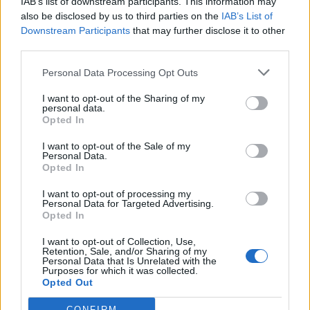
IAB’s list of downstream participants. This information may
jsme neměli právní posudek a vyzval jsem RM, aby jej nechala
also be disclosed by us to third parties on the
IAB’s List of
zpracovat. Musel jsem urgovat své žádosti v této věci, protože
Downstream Participants
that may further disclose it to other
third parties.
zůstaly bez reakce starosty. Byl jsem to já, ne pan Konvalinka,
kdo navrhnul na říjnové ZM bod revokace. Na říjnovém ZM
Personal Data Processing Opt Outs
v diskusi pan Konvalinka ani jednou nevystoupil s tím, že by bylo
I want to opt-out of the Sharing of my
správné usnesení ze září revokovat. To mu nicméně nebrání
personal data.
napsat polopravdivé manipulativní sdělení veřejnosti a zároveň
Opted In
vyzývat opozici, aby se chovala slušněji…
I want to opt-out of the Sale of my
Personal Data.
Opted In
Zaměstnanci města se nás opozičních zastupitelů nemají co bát.
My všichni zúčastnění na řízení a chodu města se musíme bát
I want to opt-out of processing my
Personal Data for Targeted Advertising.
neodborného rozhodování, špatných podkladů od RM pro naše
Opted In
jednání, nepochopitelných názorových přemetů. Opozice takové
I want to opt-out of Collection, Use,
kousky nepředvádí. Ať si pan starosta Konvalinka zamete před
Retention, Sale, and/or Sharing of my
Personal Data that Is Unrelated with the
vlastním prahem.
Purposes for which it was collected.
Opted Out
Václav Dvořák,
CONFIRM