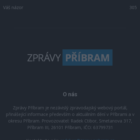
Váš názor
305
O nás
Zprávy Příbram je nezávislý zpravodajský webový portál,
přinášející informace především o aktuálním dění v Příbrami a v
okresu Příbram. Provozovatel: Radek Ctibor, Smetanova 317,
Příbram III, 26101 Příbram, IČO: 63799731