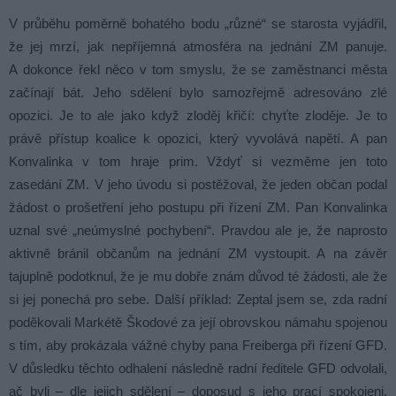
V průběhu poměrně bohatého bodu „různé“ se starosta vyjádřil,
že jej mrzí, jak nepříjemná atmosféra na jednání ZM panuje.
A dokonce řekl něco v tom smyslu, že se zaměstnanci města
začínají bát. Jeho sdělení bylo samozřejmě adresováno zlé
opozici. Je to ale jako když zloděj křičí: chyťte zloděje. Je to
právě přístup koalice k opozici, který vyvolává napětí. A pan
Konvalinka v tom hraje prim. Vždyť si vezměme jen toto
zasedání ZM. V jeho úvodu si postěžoval, že jeden občan podal
žádost o prošetření jeho postupu při řízení ZM. Pan Konvalinka
uznal své „neúmyslné pochybení“. Pravdou ale je, že naprosto
aktivně bránil občanům na jednání ZM vystoupit. A na závěr
tajuplně podotknul, že je mu dobře znám důvod té žádosti, ale že
si jej ponechá pro sebe. Další příklad: Zeptal jsem se, zda radní
poděkovali Markétě Škodové za její obrovskou námahu spojenou
s tím, aby prokázala vážné chyby pana Freiberga při řízení GFD.
V důsledku těchto odhalení následně radní ředitele GFD odvolali,
ač byli – dle jejich sdělení – doposud s jeho prací spokojeni.