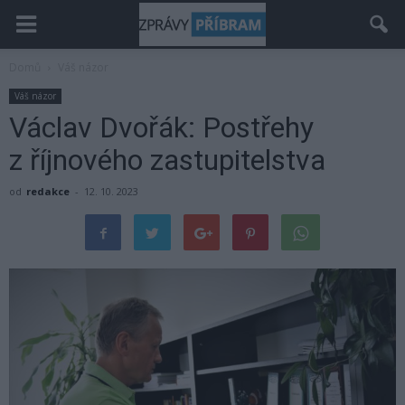
Domů
Váš názor
Váš názor
Václav Dvořák: Postřehy
z říjnového zastupitelstva
od
redakce
-
12. 10. 2023