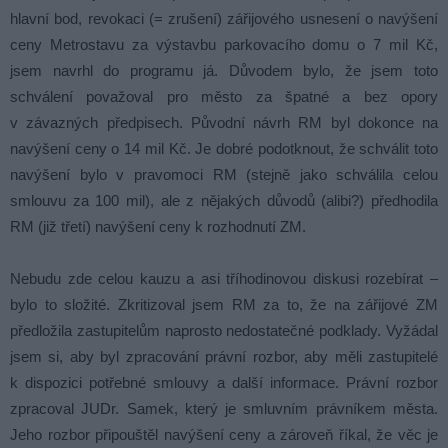
hlavní bod, revokaci (= zrušení) zářijového usnesení o navýšení
ceny Metrostavu za výstavbu parkovacího domu o 7 mil Kč,
jsem navrhl do programu já. Důvodem bylo, že jsem toto
schválení považoval pro město za špatné a bez opory
v závazných předpisech. Původní návrh RM byl dokonce na
navýšení ceny o 14 mil Kč. Je dobré podotknout, že schválit toto
navýšení bylo v pravomoci RM (stejně jako schválila celou
smlouvu za 100 mil), ale z nějakých důvodů (alibi?) předhodila
RM (již třetí) navýšení ceny k rozhodnutí ZM.
Nebudu zde celou kauzu a asi tříhodinovou diskusi rozebírat –
bylo to složité. Zkritizoval jsem RM za to, že na zářijové ZM
předložila zastupitelům naprosto nedostatečné podklady. Vyžádal
jsem si, aby byl zpracování právní rozbor, aby měli zastupitelé
k dispozici potřebné smlouvy a další informace. Právní rozbor
zpracoval JUDr. Samek, který je smluvním právníkem města.
Jeho rozbor připouštěl navýšení ceny a zároveň říkal, že věc je