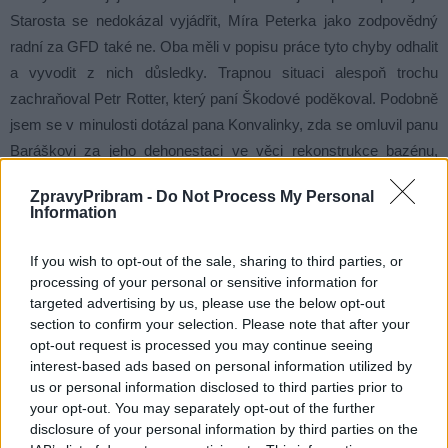
Starosta se nedokázal vyjádřit, Míra Peterka jako zodpovědný
radní za GFD také ne. Oba měli v popisu práce tyto chyby odhalit
a vyvodit z nich důsledky. Trapnou situaci alespoň trochu
zachraňoval Petr Rotter, který paní Škodové poděkoval. Podobně
jsem se v minulosti dotázal pana Konvalinky, zda se omluvil panu
Baráškovi za jeho dehonestaci ve věci rekonstrukce bazénu,
když se ukázalo, že upozornění pana Baráška byla správná.
ZpravyPribram -
Do Not Process My Personal
Vynuceně se dodatečně starosta omluvil. Proč to nedokáže
Information
udělat sám od sebe? Nemá v sobě tu slušnost?
If you wish to opt-out of the sale, sharing to third parties, or
A nakonec zmíním reakci pana Konvalinky na poslední jednání
processing of your personal or sensitive information for
targeted advertising by us, please use the below opt-out
ZM na jeho FB profilu. Dočteme se tam, že to byl on, kdo měl
section to confirm your selection. Please note that after your
pochybnosti o správnosti hlasování v září ve věci Metrostavu.
opt-out request is processed you may continue seeing
Byl to on, kdo přemlouval ostatní zastupitele, aby zářijové
interest-based ads based on personal information utilized by
usnesení revokovali. Byl to on, kdo chtěl větší právní záruky.
us or personal information disclosed to third parties prior to
your opt-out. You may separately opt-out of the further
A jaká je pravda? Taková, že v září navrhoval přidat Metrostavu
disclosure of your personal information by third parties on the
14 mil Kč a tvrdě to obhajoval. Byl jsem to já, kdo kritizoval, že