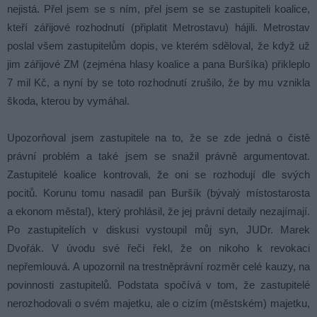
nejistá. Přel jsem se s ním, přel jsem se se zastupiteli koalice,
kteří zářijové rozhodnutí (připlatit Metrostavu) hájili. Metrostav
poslal všem zastupitelům dopis, ve kterém sděloval, že když už
jim zářijové ZM (zejména hlasy koalice a pana Buršíka) přikleplo
7 mil Kč, a nyní by se toto rozhodnutí zrušilo, že by mu vznikla
škoda, kterou by vymáhal.
Upozorňoval jsem zastupitele na to, že se zde jedná o čistě
právní problém a také jsem se snažil právně argumentovat.
Zastupitelé koalice kontrovali, že oni se rozhodují dle svých
pocitů. Korunu tomu nasadil pan Buršík (bývalý místostarosta
a ekonom města!), který prohlásil, že jej právní detaily nezajímají.
Po zastupitelích v diskusi vystoupil můj syn, JUDr. Marek
Dvořák. V úvodu své řeči řekl, že on nikoho k revokaci
nepřemlouvá. A upozornil na trestněprávní rozměr celé kauzy, na
povinnosti zastupitelů. Podstata spočívá v tom, že zastupitelé
nerozhodovali o svém majetku, ale o cizím (městském) majetku,