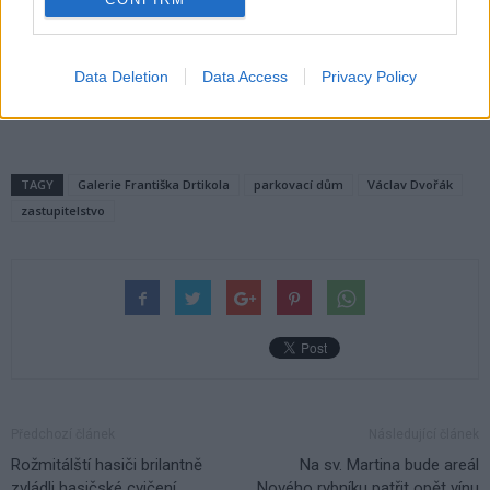
zastupitel za Spojence
Komentáře
Data Deletion
Data Access
Privacy Policy
TAGY
Galerie Františka Drtikola
parkovací dům
Václav Dvořák
zastupitelstvo
Předchozí článek
Následující článek
Rožmitálští hasiči brilantně
Na sv. Martina bude areál
zvládli hasičské cvičení
Nového rybníku patřit opět vínu