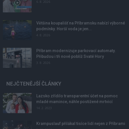
6. 8. 2026
Většina koupališť na Příbramsku nabízí výborné
podmínky. Horší voda je jen...
4. 8. 2026
Příbram modernizuje parkovací automaty.
Přibudou i tři nové poblíž Svaté Hory
3. 8. 2026
NEJČTENĚJŠÍ ČLÁNKY
Lazsko zřídilo transparentní účet na pomoc
mladé mamince, náhle postižené mrtvicí
14. 2. 2023
Krampuslauf přilákal tisíce lidí nejen z Příbrami