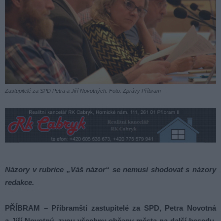
Zastupitelé za SPD Petra a Jiří Novotných. Foto: Zprávy Příbram
Názory v rubrice „Váš názor“ se nemusí shodovat s názory
redakce.
PŘÍBRAM – Příbramští zastupitelé za SPD, Petra Novotná
a Jiří Novotný, zvou všechny občany města na další besedu,