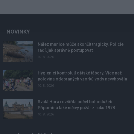
NOVINKY
Nález munice může skončit tragicky. Policie
radí, jak správně postupovat
10. 8. 2026
Hygienici kontrolují dětské tábory. Více než
polovina odebraných vzorků vody nevyhověla
10. 8. 2026
Svatá Hora rozšířila počet bohoslužeb.
Připomíná také ničivý požár z roku 1978
10. 8. 2026