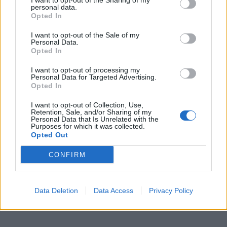
I want to opt-out of the Sharing of my
zastupitelstvo podle něj odhalilo staré
Váš názor
personal data.
problémy
Opted In
I want to opt-out of the Sale of my
Václav Dvořák k dubnovému
Personal Data.
zastupitelstvu. Prodej školy, dotace
Opted In
i ztráty Technických služeb
Váš názor
I want to opt-out of processing my
Personal Data for Targeted Advertising.
Opted In
I want to opt-out of Collection, Use,
Retention, Sale, and/or Sharing of my
Personal Data that Is Unrelated with the
Purposes for which it was collected.
Opted Out
CONFIRM
Data Deletion
Data Access
Privacy Policy