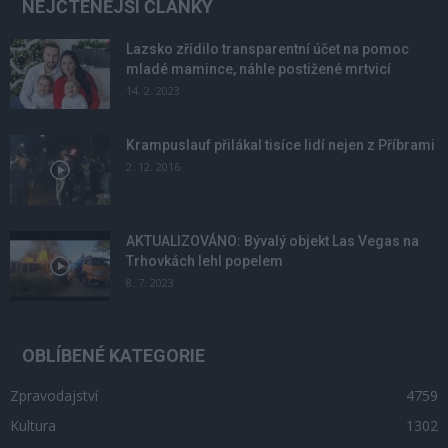
NEJČTENĚJŠÍ ČLÁNKY
Lazsko zřídilo transparentní účet na pomoc
mladé mamince, náhle postižené mrtvicí
14. 2. 2023
Krampuslauf přilákal tisíce lidí nejen z Příbrami
2. 12. 2016
AKTUALIZOVÁNO: Bývalý objekt Las Vegas na
Trhovkách lehl popelem
8. 7. 2023
OBLÍBENÉ KATEGORIE
Zpravodajství
4759
Kultura
1302