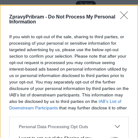
ZpravyPribram -
Do Not Process My Personal
Information
Předchozí článek
Následující článek
If you wish to opt-out of the sale, sharing to third parties, or
Příbram, ráj nejen sprejerů
Příbramská policie udělila pokuty
processing of your personal or sensitive information for
za překročení rychlosti a alkohol
targeted advertising by us, please use the below opt-out
za volantem
section to confirm your selection. Please note that after your
opt-out request is processed you may continue seeing
interest-based ads based on personal information utilized by
SOUVISEJÍCÍ ČLÁNKY
us or personal information disclosed to third parties prior to
VÍCE OD AUTORA
your opt-out. You may separately opt-out of the further
disclosure of your personal information by third parties on the
IAB’s list of downstream participants. This information may
Vedení města po roce otočilo. Zastupitel
also be disclosed by us to third parties on the
IAB’s List of
Václav Dvořák připomíná ztracený čas
Downstream Participants
that may further disclose it to other
u 2. polikliniky
Váš názor
third parties.
Opoziční zastupitel Václav Dvořák
Personal Data Processing Opt Outs
kritizuje vedení města. Krátké