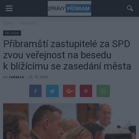
Domů
Váš názor
Váš názor
Příbramští zastupitelé za SPD
zvou veřejnost na besedu
k blížícímu se zasedání města
od
redakce
-
21. 10. 2024