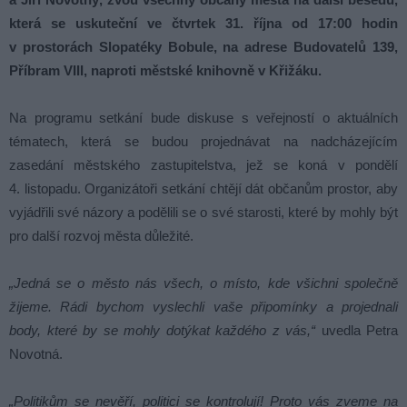
která se uskuteční ve čtvrtek 31. října od 17:00 hodin
v prostorách Slopatéky Bobule, na adrese Budovatelů 139,
Příbram VIII, naproti městské knihovně v Křižáku.
Na programu setkání bude diskuse s veřejností o aktuálních
tématech, která se budou projednávat na nadcházejícím
zasedání městského zastupitelstva, jež se koná v pondělí
4. listopadu. Organizátoři setkání chtějí dát občanům prostor, aby
vyjádřili své názory a podělili se o své starosti, které by mohly být
pro další rozvoj města důležité.
„Jedná se o město nás všech, o místo, kde všichni společně
žijeme. Rádi bychom vyslechli vaše připomínky a projednali
body, které by se mohly dotýkat každého z vás,“
uvedla Petra
Novotná.
„Politikům se nevěří, politici se kontrolují! Proto vás zveme na