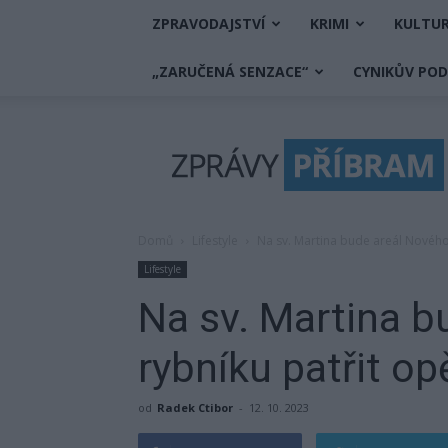
ZPRAVODAJSTVÍ
KRIMI
KULTU
„ZARUČENÁ SENZACE“
CYNIKŮV PO
Zprávy
Příbram
Domů
Lifestyle
Na sv. Martina bude areál Nového 
Lifestyle
Na sv. Martina b
rybníku patřit op
od
Radek Ctibor
-
12. 10. 2023