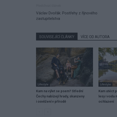
Předchozí článek
Václav Dvořák: Postřehy z říjnového
zastupitelstva
SOUVISEJÍCÍ ČLÁNKY
VÍCE OD AUTORA
Lifestyle
Lifestyle
Kam na výlet se psem? Střední
Kam utéct 
Čechy nabízejí hrady, skanzeny
lesy i voda
i osvěžení v přírodě
ochlazení