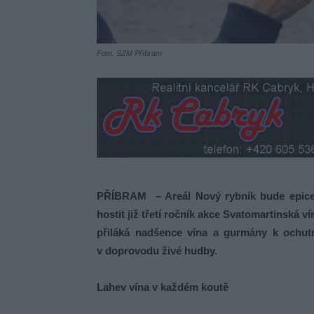
Foto: SZM Příbram
PŘÍBRAM – Areál Nový rybník bude epicen
hostit již třetí ročník akce Svatomartinská v
přiláká nadšence vína a gurmány k ochutn
v doprovodu živé hudby.
Lahev vína v každém koutě