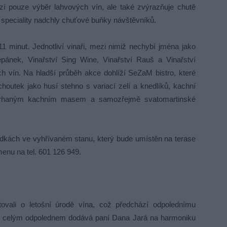
í pouze výběr lahvových vín, ale také zvýrazňuje chutě
speciality nadchly chuťové buňky návštěvníků.
1 minut. Jednotliví vinaři, mezi nimiž nechybí jména jako
Štěpánek, Vinařství Sing Wine, Vinařství Rauš a Vinařství
ých vín. Na hladší průběh akce dohlíží SeZaM bistro, které
choutek jako husí stehno s variací zelí a knedlíků, kachní
 trhaným kachním masem a samozřejmě svatomartinské
ůdkách ve vyhřívaném stanu, který bude umístěn na terase
enu na tel. 601 126 949.
tovali o letošní úrodě vína, což předchází odpolednímu
 celým odpolednem dodává paní Dana Jará na harmoniku