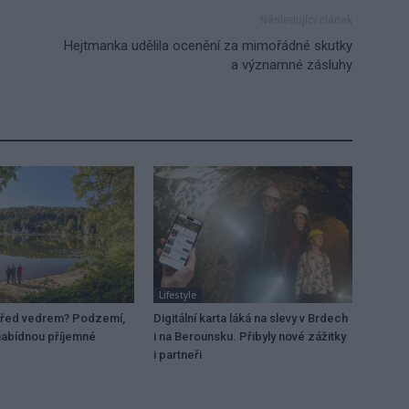
Následující článek
Hejtmanka udělila ocenění za mimořádné skutky
a významné zásluhy
Lifestyle
před vedrem? Podzemí,
Digitální karta láká na slevy v Brdech
 nabídnou příjemné
i na Berounsku. Přibyly nové zážitky
i partneři