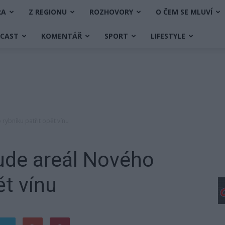
RA
Z REGIONU
ROZHOVORY
O ČEM SE MLUVÍ
DCAST
KOMENTÁŘ
SPORT
LIFESTYLE
rybníku patřit opět vínu
ude areál Nového
ět vínu