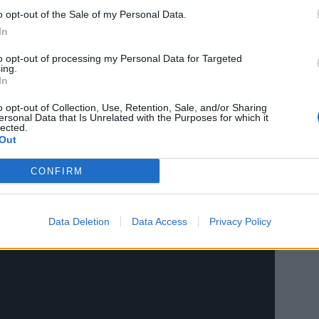
o opt-out of the Sale of my Personal Data.
áku na Novém rybníku v Příbrami se ukazuje jako ideální
In
a hudby. Tato oslava tradičního Svatomartinského je určitě
ěsta.
to opt-out of processing my Personal Data for Targeted
ing.
In
o opt-out of Collection, Use, Retention, Sale, and/or Sharing
ersonal Data that Is Unrelated with the Purposes for which it
lected.
Out
CONFIRM
Data Deletion
Data Access
Privacy Policy