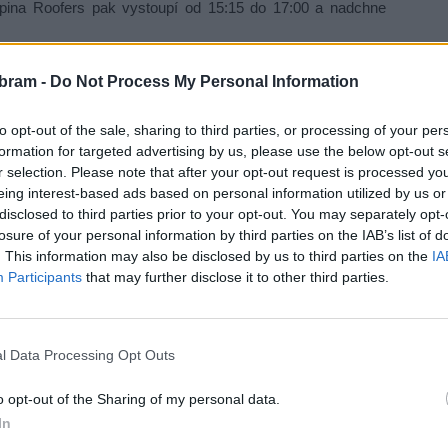
pina Roofers pak vystoupí od 15:15 do 17:00 a nadchne
bram -
Do Not Process My Personal Information
to opt-out of the sale, sharing to third parties, or processing of your per
e od 17:00 budou promítat na kamenném podium. Ke konci
formation for targeted advertising by us, please use the below opt-out s
kem Prokop, který zahájí akci „Putování se světýlky za
r selection. Please note that after your opt-out request is processed y
eing interest-based ads based on personal information utilized by us or
disclosed to third parties prior to your opt-out. You may separately opt-
losure of your personal information by third parties on the IAB’s list of
ečerní hodiny, což bude záviset na náladě návštěvníků,
. This information may also be disclosed by us to third parties on the
IA
užijí.
Participants
that may further disclose it to other third parties.
l Data Processing Opt Outs
s vratnou zálohou 150 Kč na pohárek, což znamená, že
ra bude lákavá – poukázka do privátní Sauny Nový rybník
o opt-out of the Sharing of my personal data.
a.
In