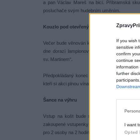
a pan Václav Mareš na bicí. Příbramská sku
posluchače svým hudebním uměním.
ZpravyPri
Kouzlo pod otevřeným nebem
If you wish 
Večer bude věnován kouzlu pohádek, které s
sensitive in
dne dorazí lampionový průvod pořádaný Spol
confirm you
sv. Martinem“.
continue se
information 
further disc
Předpokládaný konec akce bude stanoven na v
participants
kteří si akci plnou vína, jídla a zábavy evidentně 
Downstream 
Šance na výhru
Persona
Vstup na košt bude stát 50 Kč za osobu, 
zakoupené vstupenky budou slosovatelné. Výh
I want t
pro 2 osoby na 2 hodiny včetně jedné lahve vín
Opted 