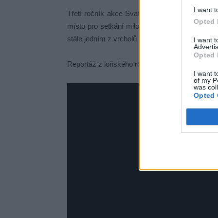
I want t
Třetí ročník akce Svatomartinská vína na Nov
Opted 
místo pro setkání milovníků vína, gastronomie 
stále jedním z vrcholů podzimního kalendáře m
I want 
Advertis
Opted 
Reportáž z loňského ročníku:
I want t
of my P
was col
Opted 