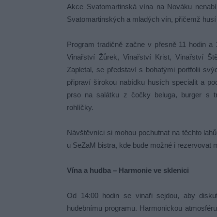
Akce Svatomartinská vína na Nováku nenabíz
Svatomartinských a mladých vín, přičemž husí 
Program tradičně začne v přesně 11 hodin a 1
Vinařství Žůrek, Vinařství Krist, Vinařství 
Zapletal, se představí s bohatými portfolii sv
připraví širokou nabídku husích specialit a po
prso na salátku z čočky beluga, burger s
rohlíčky.
Návštěvníci si mohou pochutnat na těchto lah
u SeZaM bistra, kde bude možné i rezervovat m
Vína a hudba – Harmonie ve sklenici
Od 14:00 hodin se vinaři sejdou, aby disku
hudebnímu programu. Harmonickou atmosféru