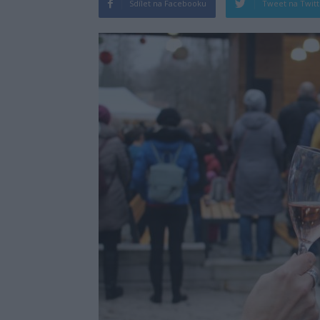
Sdílet na Facebooku
Tweet na Twit