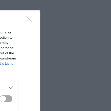
sonal or
ection to
ou may
 personal
out of the
 downstream
B’s List of