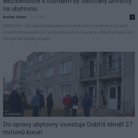
Bezdomovce s covidem by Sedlčany umístily
na ubytovnu
Radek Ctibor
-
5. 4. 2021
0
SEDLČANY - Jak zajistit případnou karanténu pro bezdomovce, jenž
onemocní Covidem-19, řeší města a obce. Ve valné většině případů pro
ně vyhradí nějaký prostor ...
Dobříšsko
Do opravy ubytovny investuje Dobříš téměř 27
milionů korun