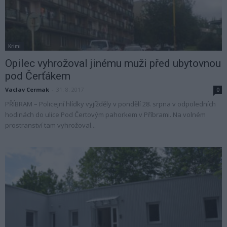
Krimi
Opilec vyhrožoval jinému muži před ubytovnou
pod Čerťákem
Vaclav Cermak
-
31. 8. 2017
0
PŘÍBRAM – Policejní hlídky vyjížděly v pondělí 28. srpna v odpoledních
hodinách do ulice Pod Čertovým pahorkem v Příbrami. Na volném
prostranství tam vyhrožoval...