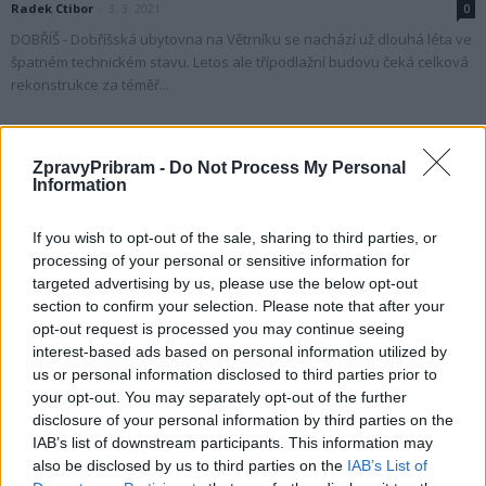
Radek Ctibor
-
3. 3. 2021
0
DOBŘÍŠ - Dobříšská ubytovna na Větrníku se nachází už dlouhá léta ve
špatném technickém stavu. Letos ale třípodlažní budovu čeká celková
rekonstrukce za téměř...
ZpravyPribram -
Do Not Process My Personal
Information
If you wish to opt-out of the sale, sharing to third parties, or
processing of your personal or sensitive information for
targeted advertising by us, please use the below opt-out
section to confirm your selection. Please note that after your
opt-out request is processed you may continue seeing
interest-based ads based on personal information utilized by
Dobříšsko
us or personal information disclosed to third parties prior to
Začíná rekonstrukce dobříšské ubytovny na
your opt-out. You may separately opt-out of the further
Větrníku
disclosure of your personal information by third parties on the
IAB’s list of downstream participants. This information may
Radek Ctibor
-
28. 2. 2021
0
also be disclosed by us to third parties on the
IAB’s List of
DOBŘÍŠ - Ubytovna na Větrníku se v posledních letech využívala pro