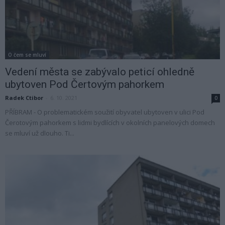
O čem se mluví
Vedení města se zabývalo peticí ohledně
ubytoven Pod Čertovým pahorkem
Radek Ctibor
-
6. 10. 2021
0
PŘÍBRAM - O problematickém soužití obyvatel ubytoven v ulici Pod
Čerotovým pahorkem s lidmi bydlících v okolních panelových domech
se mluví už dlouho. Ti...