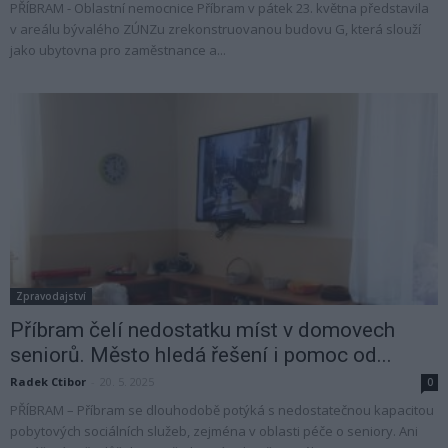
PŘÍBRAM - Oblastní nemocnice Příbram v pátek 23. května představila
v areálu bývalého ZÚNZu zrekonstruovanou budovu G, která slouží
jako ubytovna pro zaměstnance a...
Zpravodajství
Příbram čelí nedostatku míst v domovech
seniorů. Město hledá řešení i pomoc od...
Radek Ctibor
-
20. 5. 2025
0
PŘÍBRAM – Příbram se dlouhodobě potýká s nedostatečnou kapacitou
pobytových sociálních služeb, zejména v oblasti péče o seniory. Ani