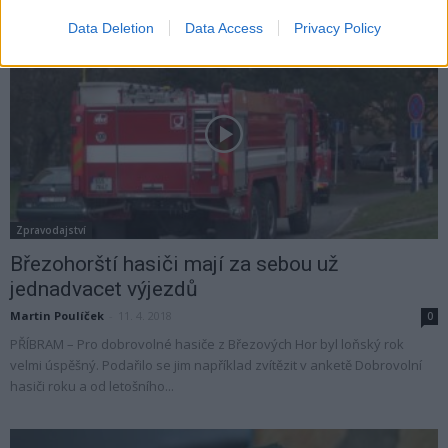
Data Deletion
Data Access
Privacy Policy
Zpravodajství
Březohorští hasiči mají za sebou už
jednadvacet výjezdů
Martin Poulíček
-
11. 4. 2018
0
PŘÍBRAM – Pro dobrovolné hasiče z Březových Hor byl loňský rok
velmi úspěšný. Podařilo se jim například zvítězit v anketě Dobrovolní
hasiči roku a od letošního...