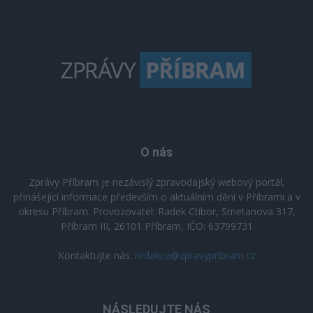
O nás
Zprávy Příbram je nezávislý zpravodajský webový portál,
přinášející informace především o aktuálním dění v Příbrami a v
okresu Příbram. Provozovatel: Radek Ctibor, Smetanova 317,
Příbram III, 26101 Příbram, IČO: 63799731
Kontaktujte nás:
redakce@zpravypribram.cz
NÁSLEDUJTE NÁS