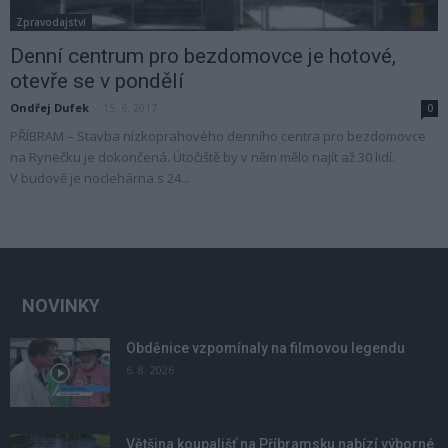
Zpravodajství
Denní centrum pro bezdomovce je hotové,
otevře se v pondělí
Ondřej Dufek
-
15. 6. 2017
0
PŘÍBRAM – Stavba nízkoprahového denního centra pro bezdomovce
na Rynečku je dokončená. Útočiště by v něm mělo najít až 30 lidí.
V budově je noclehárna s 24...
NOVINKY
Obděnice vzpomínaly na filmovou legendu
6. 8. 2026
Většina koupališť na Příbramsku nabízí výborné