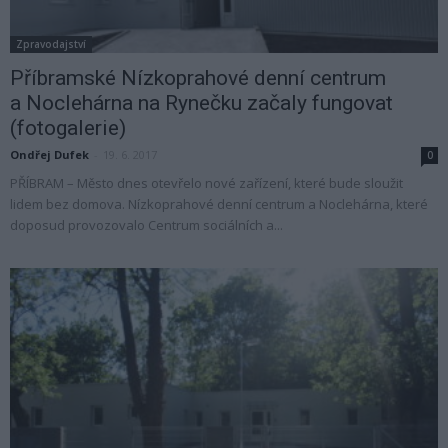
Zpravodajství
Příbramské Nízkoprahové denní centrum
a Noclehárna na Rynečku začaly fungovat
(fotogalerie)
Ondřej Dufek
-
19. 6. 2017
0
PŘÍBRAM – Město dnes otevřelo nové zařízení, které bude sloužit
lidem bez domova. Nízkoprahové denní centrum a Noclehárna, které
doposud provozovalo Centrum sociálních a...