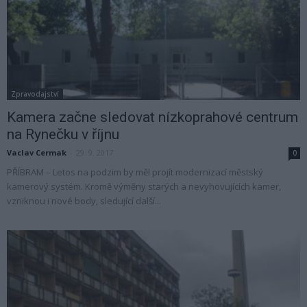
Zpravodajství
Kamera začne sledovat nízkoprahové centrum
na Rynečku v říjnu
Vaclav Cermak
-
29. 9. 2017
0
PŘÍBRAM – Letos na podzim by měl projít modernizací městský
kamerový systém. Kromě výměny starých a nevyhovujících kamer,
vzniknou i nové body, sledující další...