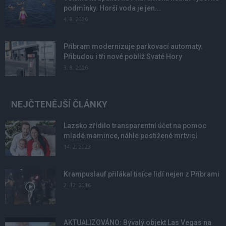
podmínky. Horší voda je jen...
4. 8. 2026
Příbram modernizuje parkovací automaty.
Přibudou i tři nové poblíž Svaté Hory
3. 8. 2026
NEJČTENĚJŠÍ ČLÁNKY
Lazsko zřídilo transparentní účet na pomoc
mladé mamince, náhle postižené mrtvicí
14. 2. 2023
Krampuslauf přilákal tisíce lidí nejen z Příbrami
2. 12. 2016
AKTUALIZOVÁNO: Bývalý objekt Las Vegas na