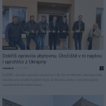
Dobříšsko
Dobříš opravila ubytovnu. Útočiště v ní najdou
i uprchlíci z Ukrajiny
redakce
-
8. 4. 2022
0
DOBŘÍŠ - Bývalá vojenská ubytovna z 80. let na Větrníku, která později
sloužila pro sociální bydlení, byla už dlouhou dobu v nevyhovujícím
stavebně-technickém stavu,...