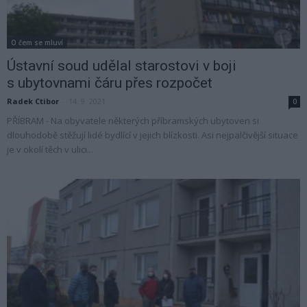
O čem se mluví
Ústavní soud udělal starostovi v boji
s ubytovnami čáru přes rozpočet
Radek Ctibor
-
14. 9. 2021
0
PŘÍBRAM - Na obyvatele některých příbramských ubytoven si
dlouhodobě stěžují lidé bydlící v jejich blízkosti. Asi nejpalčivější situace
je v okolí těch v ulici...