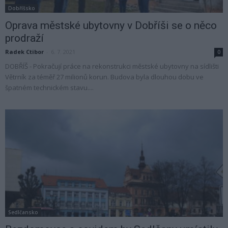
Dobříšsko
Oprava městské ubytovny v Dobříši se o něco
prodraží
Radek Ctibor
-
6. 7. 2021
0
DOBŘÍŠ - Pokračují práce na rekonstrukci městské ubytovny na sídlišti
Větrník za téměř 27 milionů korun. Budova byla dlouhou dobu ve
špatném technickém stavu....
Sedlčansko