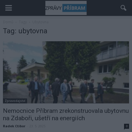
Domů
Tagy
Ubytovna
Tag: ubytovna
Zpravodajství
Nemocnice Příbram zrekonstruovala ubytovnu
na Zdaboři, ušetří na energiích
Radek Ctibor
-
23. 5. 2025
0