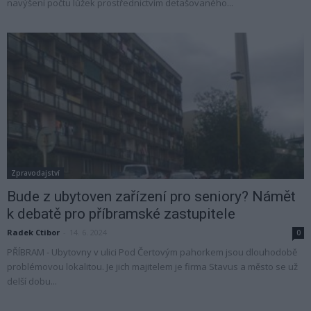
navýšení počtu lůžek prostřednictvím detašovaného...
Zpravodajství
Bude z ubytoven zařízení pro seniory? Námět
k debatě pro příbramské zastupitele
Radek Ctibor
-
14. 6. 2024
0
PŘÍBRAM - Ubytovny v ulici Pod Čertovým pahorkem jsou dlouhodobě
problémovou lokalitou. Je jich majitelem je firma Stavus a město se už
delší dobu...