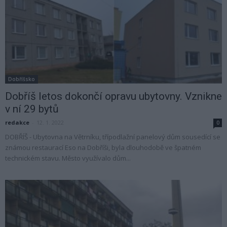
Dobříšsko
Dobříš letos dokončí opravu ubytovny. Vznikne
v ní 29 bytů
redakce
-
12. 1. 2022
0
DOBŘÍŠ - Ubytovna na Větrníku, třípodlažní panelový dům sousedící se
známou restaurací Eso na Dobříši, byla dlouhodobě ve špatném
technickém stavu. Město využívalo dům...