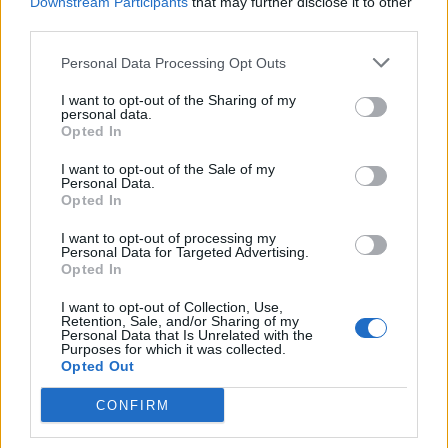
Downstream Participants
that may further disclose it to other
občany v tíživé sociální situaci, ale vzhledem k jejímu havarijním stavu,
third parties.
bylo nutné...
Personal Data Processing Opt Outs
I want to opt-out of the Sharing of my
personal data.
Opted In
I want to opt-out of the Sale of my
Personal Data.
Opted In
I want to opt-out of processing my
Personal Data for Targeted Advertising.
Opted In
O čem se mluví
I want to opt-out of Collection, Use,
Na Rynečku platí zákaz pití alkoholu, někteří
Retention, Sale, and/or Sharing of my
lidé to ale nedodržují
Personal Data that Is Unrelated with the
Purposes for which it was collected.
Radek Ctibor
-
6. 1. 2020
0
Opted Out
PŘÍBRAM – Na sídlišti Ryneček si už delší dobu část lidí, kteří tam bydlí,
CONFIRM
stěžuje na opakované porušování nočního klidu. Podle nich je
hlavním...