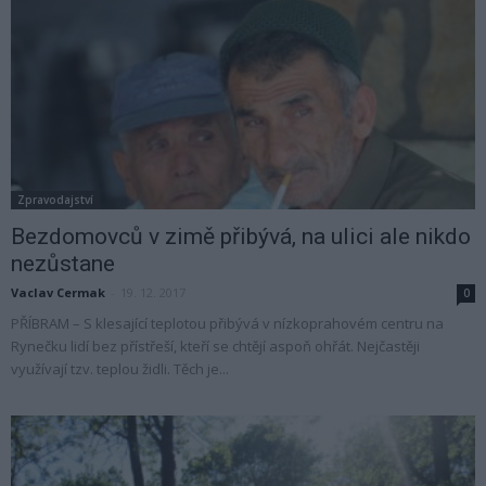
Zpravodajství
Bezdomovců v zimě přibývá, na ulici ale nikdo
nezůstane
Vaclav Cermak
-
19. 12. 2017
0
PŘÍBRAM – S klesající teplotou přibývá v nízkoprahovém centru na
Rynečku lidí bez přístřeší, kteří se chtějí aspoň ohřát. Nejčastěji
využívají tzv. teplou židli. Těch je...