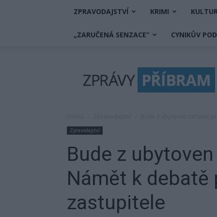
ZPRAVODAJSTVÍ
KRIMI
KULTU
„ZARUČENÁ SENZACE“
CYNIKŮV PO
Zprávy
Příbram
Domů
Zpravodajství
Bude z ubytoven zařízení p
Zpravodajství
Bude z ubytoven 
Námět k debatě 
zastupitele