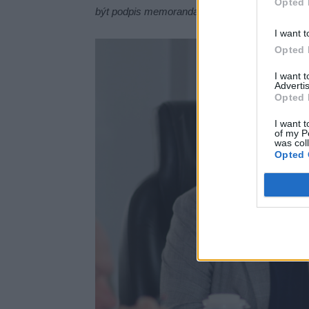
Opted 
být podpis memoranda se společností Stavus o
I want t
Opted 
I want 
Advertis
Opted 
I want t
of my P
was col
Opted 