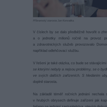
Příbramský starosta Jan Konvalika.
V číslech by se dalo předběžně hovořit o zh
a o jednotky milionů ročně na provoz pro
a zdravotnických služeb provozovalo Domo
například odlehčovací službu.
V řešení je také otázka, co bude se stávající
se kterými nebyly a nejsou problémy, se o bydl
ve svých dalších zařízeních. S hledáním uby
doplnil starosta.
Na základě téměř ročních jednání nechala sp
v hrubých obrysech definuje zařízení jak ka
řešeno na jednání zastupitelstva, otevírá disku