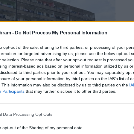
bram -
Do Not Process My Personal Information
to opt-out of the sale, sharing to third parties, or processing of your per
formation for targeted advertising by us, please use the below opt-out s
r selection. Please note that after your opt-out request is processed y
eing interest-based ads based on personal information utilized by us or
disclosed to third parties prior to your opt-out. You may separately opt-
losure of your personal information by third parties on the IAB’s list of
. This information may also be disclosed by us to third parties on the
IA
Participants
that may further disclose it to other third parties.
už několik let pohrává s nápadem, přebudovat ubytovny na
irma by oba domy přestavěla a nově vzniklé zařízení by pak
l Data Processing Opt Outs
 zdravotních služeb. „
Cílem tedy je zrušit ubytovny, které
tu zařízení pro seniory a také vybudovat malometrážní byty.
o opt-out of the Sharing of my personal data.
iskutovat na pondělním jednání. Výsledkem jednání by měl