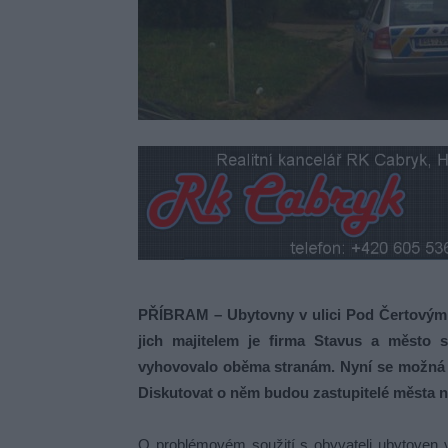
PŘÍBRAM – Ubytovny v ulici Pod Čertovým 
jich majitelem je firma Stavus a město s
vyhovovalo oběma stranám. Nyní se možná obj
Diskutovat o něm budou zastupitelé města 
O problémovém soužití s obyvateli ubytoven v