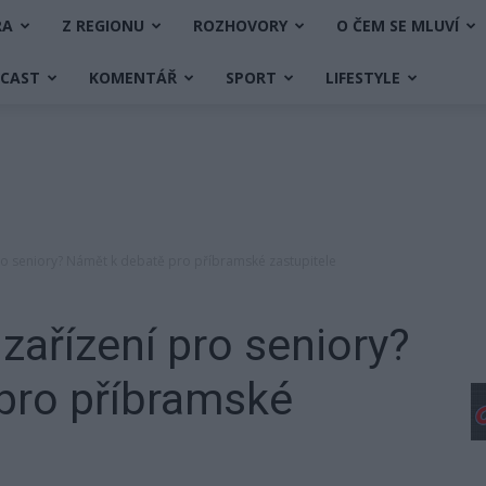
RA
Z REGIONU
ROZHOVORY
O ČEM SE MLUVÍ
DCAST
KOMENTÁŘ
SPORT
LIFESTYLE
ro seniory? Námět k debatě pro příbramské zastupitele
zařízení pro seniory?
pro příbramské