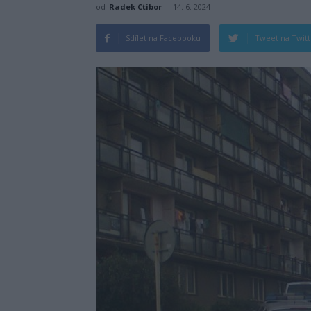
od
Radek Ctibor
-
14. 6. 2024
Sdílet na Facebooku
Tweet na Twit