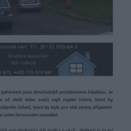
pahorkem jsou dlouhodobě problémovou lokalitou. Je
e už delší dobu snaží najít nejaké řešení, které by
evilo řešení, které by bylo pro obě strany přijatelné.
na svém červnovém zasedání.
ědí své především lidé bydlící v okolí.
„Nejhorší je to asi