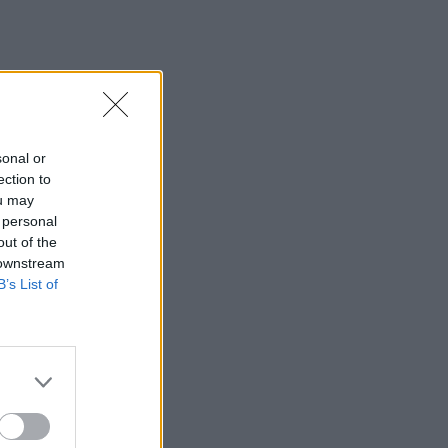
sonal or
ection to
ou may
 personal
out of the
 downstream
B’s List of