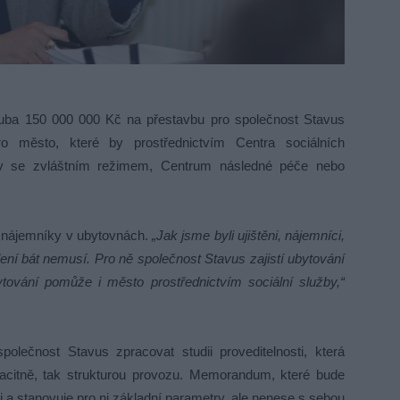
ruba 150 000 000 Kč na přestavbu pro společnost Stavus
 město, které by prostřednictvím Centra sociálních
v se zvláštním režimem, Centrum následné péče nebo
mi nájemníky v ubytovnách.
„Jak jsme byli ujištěni, nájemníci,
ení bát nemusí. Pro ně společnost Stavus zajistí ubytování
tování pomůže i město prostřednictvím sociální služby,“
olečnost Stavus zpracovat studii proveditelnosti, která
pacitně, tak strukturou provozu. Memorandum, které bude
zi a stanovuje pro ni základní parametry, ale nenese s sebou