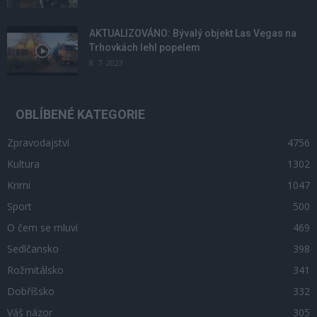
AKTUALIZOVÁNO: Bývalý objekt Las Vegas na
Trhovkách lehl popelem
8. 7. 2023
OBLÍBENÉ KATEGORIE
Zpravodajství
4756
Kultura
1302
Krimi
1047
Sport
500
O čem se mluví
469
Sedlčansko
398
Rožmitálsko
341
Dobříšsko
332
Váš názor
305