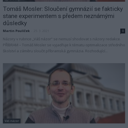
Tomáš Mosler: Sloučení gymnázií se fakticky
stane experimentem s předem neznámými
důsledky
Martin Poulíček
-
25. 3. 2021
0
Názory v rubrice „Váš názor“ se nemusí shodovat s názory redakce.
PŘÍBRAM – Tomáš Mosler se vyjadřuje k tématu optimalizace středního
školství a záměru sloučit příbramská gymnázia. Rozhodující...
Váš názor