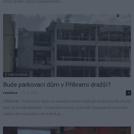
tento týden zaslal zastupitelům...
O čem se mluví
Bude parkovací dům v Příbrami dražší?
redakce
-
25. 9. 2023
0
PŘÍBRAM - Parkovací dům na autobusovém nádraží možná bude dražší
než se předpokládalo. O navýšení ceny rozhodli zastupitelé na svém
zářijovém zasedání. Nicméně je...