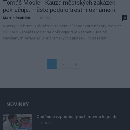
Tomáš Mosler: Kauza městských zakázek
pokračuje, město podalo trestní oznámení
Martin Poulíček
-
11. 12. 2020
0
Názory v rubrice „Váš názor“ se nemusí shodovat s názory redakce.
PŘÍBRAM - Tomáš Mosler se opět vyjadřuje k tématu údajně
smyšlených referencí u příbramských zakázek. Při zasedání...
1
2
NOVINKY
Obděnice vzpomínaly na filmovou legendu
6. 8. 2026