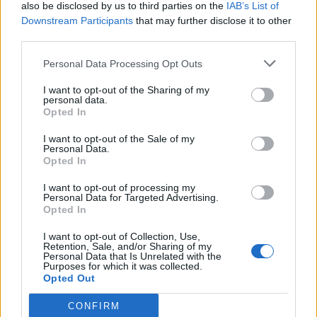
also be disclosed by us to third parties on the
IAB’s List of
na Václavském náměstí v létě loňského...
Downstream Participants
that may further disclose it to other
third parties.
Personal Data Processing Opt Outs
I want to opt-out of the Sharing of my
personal data.
Opted In
I want to opt-out of the Sale of my
Personal Data.
Opted In
Cynikův podcast
I want to opt-out of processing my
Personal Data for Targeted Advertising.
S Tomášem Moslerem o novinářské ceně,
Opted In
Březových Horách i jednání s radnicí
I want to opt-out of Collection, Use,
redakce
-
5. 8. 2022
0
Retention, Sale, and/or Sharing of my
Personal Data that Is Unrelated with the
PŘÍBRAM - Do Cynikova podcastu jsem si tentokrát pozval kolegu
Purposes for which it was collected.
publicistu a teké předsedu Osadního výboru Březové Hory Tomáše
Opted Out
Moslera... řeč byla nejen o...
CONFIRM