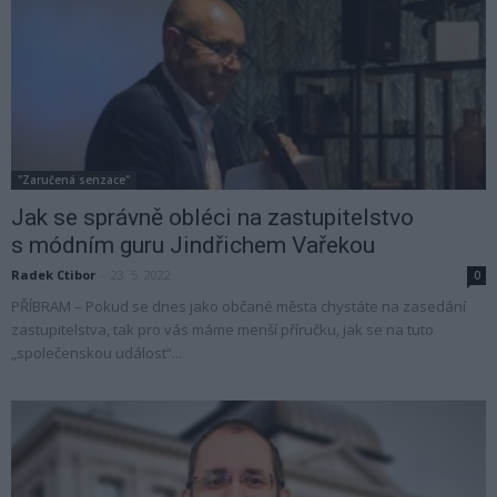
"Zaručená senzace"
Jak se správně obléci na zastupitelstvo
s módním guru Jindřichem Vařekou
Radek Ctibor
-
23. 5. 2022
0
PŘÍBRAM – Pokud se dnes jako občané města chystáte na zasedání
zastupitelstva, tak pro vás máme menší příručku, jak se na tuto
„společenskou událost“...