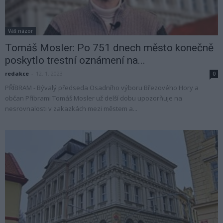
Váš názor
Tomáš Mosler: Po 751 dnech město konečně
poskytlo trestní oznámení na...
redakce
-
12. 1. 2023
0
PŘÍBRAM - Bývalý předseda Osadního výboru Březového Hory a
občan Příbrami Tomáš Mosler už delší dobu upozorňuje na
nesrovnalosti v zakazkách mezi městem a...