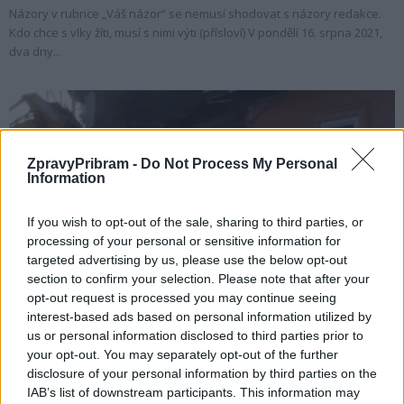
Názory v rubrice „Váš názor“ se nemusí shodovat s názory redakce.
Kdo chce s vlky žíti, musí s nimi výti (přísloví) V pondělí 16. srpna 2021,
dva dny...
ZpravyPribram -
Do Not Process My Personal
Information
If you wish to opt-out of the sale, sharing to third parties, or
processing of your personal or sensitive information for
targeted advertising by us, please use the below opt-out
Váš názor
section to confirm your selection. Please note that after your
opt-out request is processed you may continue seeing
Tomáš Mosler: „Statik je nadřazený
interest-based ads based on personal information utilized by
stavebnímu úřadu“ – zánik domu č.p....
us or personal information disclosed to third parties prior to
redakce
-
19. 8. 2022
0
your opt-out. You may separately opt-out of the further
disclosure of your personal information by third parties on the
Názory v rubrice „Váš názor“ se nemusí shodovat s názory redakce.
IAB’s list of downstream participants. This information may
PŘÍBRAM – Tomáš Mosler se vrací k událostem okolo zbourání tří domů