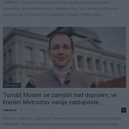
PŘÍBRAM – Loni těsně před vánočními svátky na mimořádném
zasedání zastupitelstva bylo odhlasováno, že si město bude nově
provozovat svůj vodohospodářský majetek (VHM) samo....
Váš názor
Tomáš Mosler se zamýšlí nad dopisem, ve
kterém Metrostav varuje zastupitele...
redakce
-
5. 10. 2023
0
Názory v rubrice „Váš názor“ se nemusí shodovat s názory redakce.
PŘÍBRAM - Tomáš Mosler se zamýšlí nad dopisem, který Metrostav