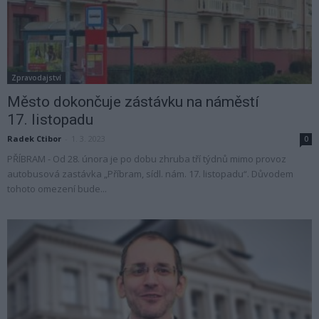
Zpravodajství
Město dokončuje zástávku na náměstí
17. listopadu
Radek Ctibor
-
1. 3. 2023
0
PŘÍBRAM - Od 28. února je po dobu zhruba tří týdnů mimo provoz
autobusová zastávka „Příbram, sídl. nám. 17. listopadu“. Důvodem
tohoto omezení bude...