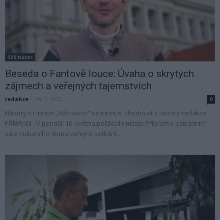
Váš názor
Beseda o Fantově louce: Úvaha o skrytých
zájmech a veřejných tajemstvích
redakce
-
20. 5. 2022
0
Názory v rubrice „Váš názor“ se nemusí shodovat s názory redakce.
PŘÍBRAM - V pondělí 16. května pořádalo město Příbram v estrádním
sále kulturního domu veřejné setkání...