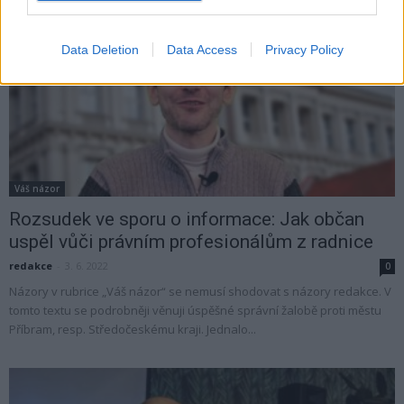
Data Deletion
Data Access
Privacy Policy
Váš názor
Rozsudek ve sporu o informace: Jak občan
uspěl vůči právním profesionálům z radnice
redakce
-
3. 6. 2022
0
Názory v rubrice „Váš názor“ se nemusí shodovat s názory redakce. V
tomto textu se podrobněji věnuji úspěšné správní žalobě proti městu
Příbram, resp. Středočeskému kraji. Jednalo...