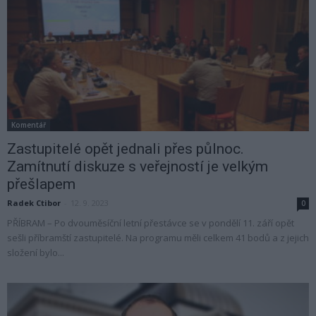
Komentář
Zastupitelé opět jednali přes půlnoc.
Zamítnutí diskuze s veřejností je velkým
přešlapem
Radek Ctibor
-
12. 9. 2023
0
PŘÍBRAM – Po dvouměsíční letní přestávce se v pondělí 11. září opět
sešli příbramští zastupitelé. Na programu měli celkem 41 bodů a z jejich
složení bylo...