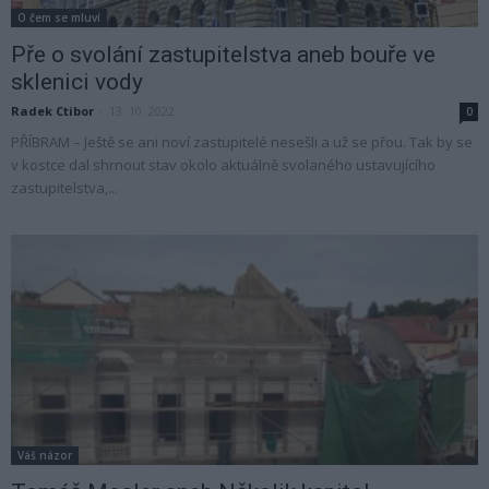
O čem se mluví
Pře o svolání zastupitelstva aneb bouře ve
sklenici vody
Radek Ctibor
-
13. 10. 2022
0
PŘÍBRAM – Ještě se ani noví zastupitelé nesešli a už se přou. Tak by se
v kostce dal shrnout stav okolo aktuálně svolaného ustavujícího
zastupitelstva,...
Váš názor