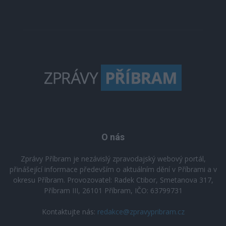
O nás
Zprávy Příbram je nezávislý zpravodajský webový portál,
přinášející informace především o aktuálním dění v Příbrami a v
okresu Příbram. Provozovatel: Radek Ctibor, Smetanova 317,
Příbram III, 26101 Příbram, IČO: 63799731
Kontaktujte nás:
redakce@zpravypribram.cz