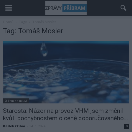
Domů
Tagy
Tomáš Mosler
Tag: Tomáš Mosler
O čem se mluví
Starosta: Názor na provoz VHM jsem změnil
kvůli pochybnostem o ceně doporučovaného...
Radek Ctibor
-
24. 1. 2024
0