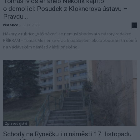
Tomáš Mosler aneb Několik kapitol
o demolici: Posudek z Kloknerova ústavu –
Pravdu...
redakce
-
6. 10. 2022
0
Názory v rubrice „Váš názor“ se nemusí shodovat s názory redakce.
PŘÍBRAM – Tomáš Mosler se vrací k událostem okolo zbourání tří domů
na Václavském náměstí v létě loňského...
Zpravodajství
Schody na Rynečku i u náměstí 17. listopadu