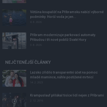
Většina koupališť na Příbramsku nabízí výborné
podmínky. Horší voda je jen...
4. 8. 2026
Příbram modernizuje parkovací automaty.
Přibudou i tři nové poblíž Svaté Hory
3. 8. 2026
NEJČTENĚJŠÍ ČLÁNKY
Lazsko zřídilo transparentní účet na pomoc
mladé mamince, náhle postižené mrtvicí
14. 2. 2023
Krampuslauf přilákal tisíce lidí nejen z Příbrami
2. 12. 2016