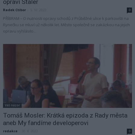
opraví Staler
Radek Ctibor
-
5. 10. 2022
0
PŘÍBRAM – O nutnosti opravy schodů z Průběžné ulice k parkovišti na
Rynečku se mluví už několik let. Město společně se zakázkou na jejich
opravu vyhlásilo...
Váš názor
Tomáš Mosler: Krátká epizoda z Rady města
aneb My fandíme developerovi
redakce
-
30. 8. 2022
0