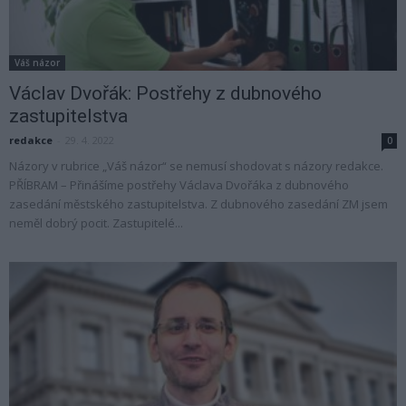
Váš názor
Václav Dvořák: Postřehy z dubnového
zastupitelstva
redakce
-
29. 4. 2022
0
Názory v rubrice „Váš názor“ se nemusí shodovat s názory redakce.
PŘÍBRAM – Přinášíme postřehy Václava Dvořáka z dubnového
zasedání městského zastupitelstva. Z dubnového zasedání ZM jsem
neměl dobrý pocit. Zastupitelé...