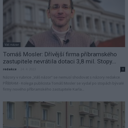
Váš názor
Tomáš Mosler: Dřívější firma příbramského
zastupitele nevrátila dotaci 3,8 mil. Stopy...
redakce
-
24. 4. 2023
0
Názory v rubrice „Váš názor“ se nemusí shodovat s názory redakce.
PŘÍBRAM - Kolega publicista Tomáš Mosler se vydal po stopách bývalé
firmy nového příbramského zastupitele Karla...