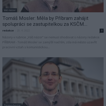
Váš názor
Tomáš Mosler: Měla by Příbram zahájit
spolupráci se zastupitelkou za KSČM...
redakce
-
20. 4. 2022
0
Názory v rubrice „Váš názor“ se nemusí shodovat s názory redakce.
PŘÍBRAM - Tomáš Mosler se zamýšlí nad tím, zda má město uzavřít
pracovní vztah s komunistickou...
Zpravodajství