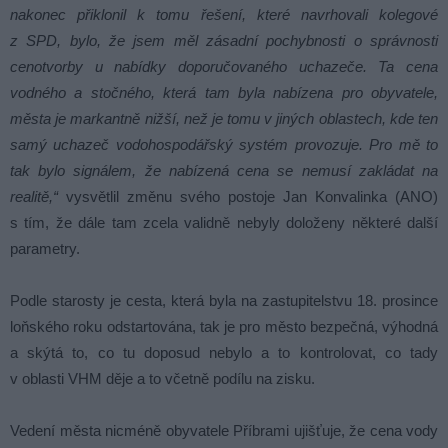
nakonec přiklonil k tomu řešení, které navrhovali kolegové
z SPD, bylo, že jsem měl zásadní pochybnosti o správnosti
cenotvorby u nabídky doporučovaného uchazeče. Ta cena
vodného a stočného, která tam byla nabízena pro obyvatele,
města je markantně nižší, než je tomu v jiných oblastech, kde ten
samý uchazeč vodohospodářský systém provozuje. Pro mě to
tak bylo signálem, že nabízená cena se nemusí zakládat na
realitě,“
vysvětlil změnu svého postoje Jan Konvalinka (ANO)
s tím, že dále tam zcela validně nebyly doloženy některé další
parametry.
Podle starosty je cesta, která byla na zastupitelstvu 18. prosince
loňského roku odstartována, tak je pro město bezpečná, výhodná
a skýtá to, co tu doposud nebylo a to kontrolovat, co tady
v oblasti VHM děje a to včetně podílu na zisku.
Vedení města nicméně obyvatele Příbrami ujišťuje, že cena vody