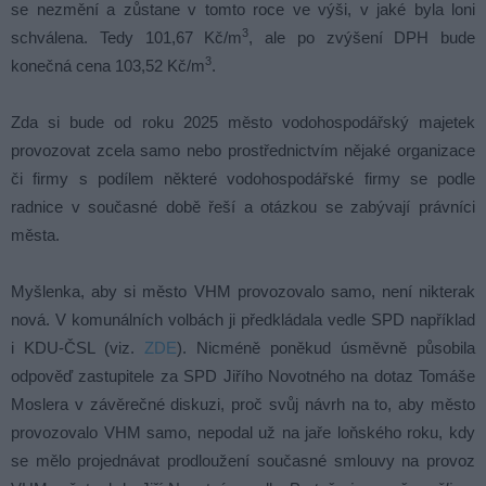
se nezmění a zůstane v tomto roce ve výši, v jaké byla loni
3
schválena. Tedy 101,67 Kč/m
, ale po zvýšení DPH bude
3
konečná cena 103,52 Kč/m
.
Zda si bude od roku 2025 město vodohospodářský majetek
provozovat zcela samo nebo prostřednictvím nějaké organizace
či firmy s podílem některé vodohospodářské firmy se podle
radnice v současné době řeší a otázkou se zabývají právníci
města.
Myšlenka, aby si město VHM provozovalo samo, není nikterak
nová. V komunálních volbách ji předkládala vedle SPD například
i KDU-ČSL (viz.
ZDE
). Nicméně poněkud úsměvně působila
odpověď zastupitele za SPD Jiřího Novotného na dotaz Tomáše
Moslera v závěrečné diskuzi, proč svůj návrh na to, aby město
provozovalo VHM samo, nepodal už na jaře loňského roku, kdy
se mělo projednávat prodloužení současné smlouvy na provoz