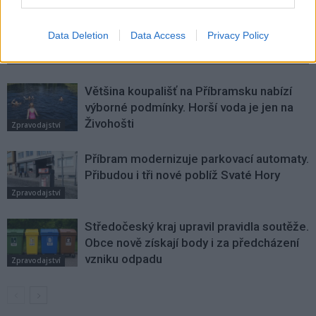
SOUVISEJÍCÍ ČLÁNKY
Data Deletion
Data Access
Privacy Policy
VÍCE OD AUTORA
Většina koupališť na Příbramsku nabízí
výborné podmínky. Horší voda je jen na
Živohošti
Zpravodajství
Příbram modernizuje parkovací automaty.
Přibudou i tři nové poblíž Svaté Hory
Zpravodajství
Středočeský kraj upravil pravidla soutěže.
Obce nově získají body i za předcházení
vzniku odpadu
Zpravodajství