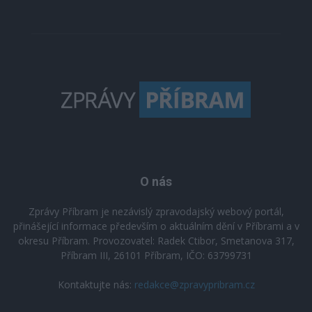
O nás
Zprávy Příbram je nezávislý zpravodajský webový portál,
přinášející informace především o aktuálním dění v Příbrami a v
okresu Příbram. Provozovatel: Radek Ctibor, Smetanova 317,
Příbram III, 26101 Příbram, IČO: 63799731
Kontaktujte nás:
redakce@zpravypribram.cz