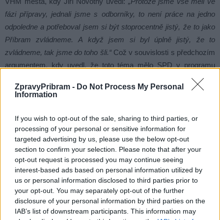
VHM města, kdy Jiří Novotný uvedl:
„Protože jsme vše měli ve
fázi přípravy, jednali jsme s odborníky, to není práce na jedno
odpoledne a potřeboval jsem si být stoprocentně jistý, že to jako
Příbram zvládneme. A když jsem si byl úplně jistý, že to
zvládneme, tak jsme do toho šli.“
Což v souvislosti s předchozím
argumentem, kdy uvedl, že toto téma mělo SPD v programu
minimálně ve dvou komunálních volbách, nepůsobí zrovna
ZpravyPribram -
Do Not Process My Personal
připraveným a propracovaným dojmem.
Information
Ovšem výtky proti postupu vedení města v souvislosti
If you wish to opt-out of the sale, sharing to third parties, or
processing of your personal or sensitive information for
s provozováním vodohospodářského majetku má výhrady jak
targeted advertising by us, please use the below opt-out
opozice, tak i část veřejnosti.
„Nerozporuji variantu, že si vodu
section to confirm your selection. Please note that after your
bude město spravovat samo, vadí mi ale ten způsob, kdy
opt-out request is processed you may continue seeing
naprosto bez podkladových materiálů mělo zastupitelstvo o tomto
interest-based ads based on personal information utilized by
hlasovat,“
uvedl na lednovém zasedání zastupitelstva zastupitel
us or personal information disclosed to third parties prior to
your opt-out. You may separately opt-out of the further
za Spojence Václav Dvořák.
disclosure of your personal information by third parties on the
IAB’s list of downstream participants. This information may
Komentáře