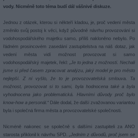
vody. Nicméně toto téma budí dál vášnivé diskuze.
Jednou z otázek, kterou si někteří kladou, je, proč vedení města
změnilo svůj postoj k věci, když původně návrhu provozování si
vodohospodářského majetku samo, příliš nakloněno nebylo. Po
řádném prosincovém zasedání zastupitelstva na náš dotaz, jak
vedení města vidí možnost provozovat si samo
vodohospodářský majetek, řekl:
„Je to jedna z možností. Nechali
jsme si před časem zpracovat analýzu, jaký model je pro město
nejlepší. Z ní vyšlo, že to je provozovatelská smlouva. Ta
možnost, provozovat si to sami, byla hodnocena také a byla
vyhodnocena jako problematická. Hlavními důvody proč bylo
know-how a personál.“
Dále dodal, že další zvažovanou variantou
byla i společná firma města a provozovatelské společnosti.
Nicméně nakonec se společně s dalšími zastupiteli za ANO
starosta přiklonil k návrhu SPD.
„Jedním z důvodů, proč jsem se