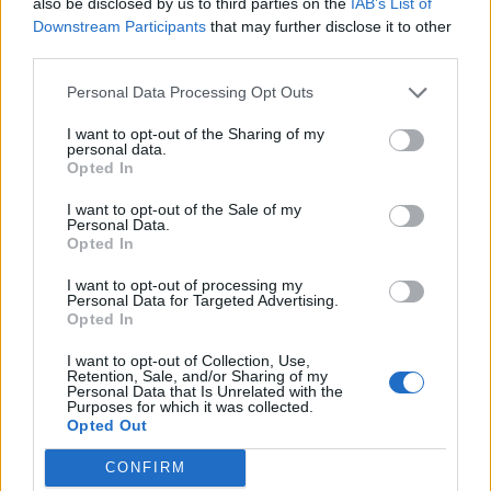
also be disclosed by us to third parties on the
IAB’s List of
Downstream Participants
that may further disclose it to other
third parties.
Personal Data Processing Opt Outs
TAGY
ANO
cena
důvod
Jan Konvalinka
Jiří Novotný
I want to opt-out of the Sharing of my
názor
Příbram
SPD
Spojenci
Tomáš Mosler
personal data.
Opted In
Václav Dvořák
voda
vodohospodářský majetek města
změna
I want to opt-out of the Sale of my
Personal Data.
Opted In
I want to opt-out of processing my
Personal Data for Targeted Advertising.
Opted In
I want to opt-out of Collection, Use,
Retention, Sale, and/or Sharing of my
Personal Data that Is Unrelated with the
Předchozí článek
Následující článek
Purposes for which it was collected.
Boj s lídrem druhé ligy! Příbram
Účastníkem tryzny za Jana
Opted Out
zavítá na led Pirátů Chomutov
Palacha byl před 55 lety i Ludvík
Kolský z Příbrami
CONFIRM