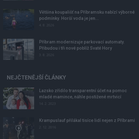
Většina koupališť na Příbramsku nabízí výborné
podmínky. Horší voda je jen...
4. 8. 2026
Příbram modernizuje parkovací automaty.
Přibudou i tři nové poblíž Svaté Hory
3. 8. 2026
NEJČTENĚJŠÍ ČLÁNKY
Lazsko zřídilo transparentní účet na pomoc
mladé mamince, náhle postižené mrtvicí
14. 2. 2023
Krampuslauf přilákal tisíce lidí nejen z Příbrami
2. 12. 2016