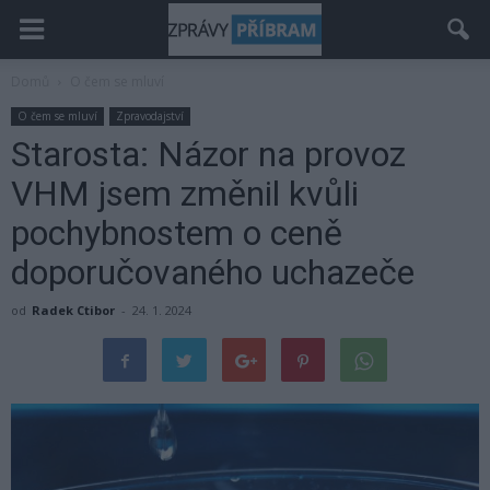
Domů
O čem se mluví
O čem se mluví
Zpravodajství
Starosta: Názor na provoz
VHM jsem změnil kvůli
pochybnostem o ceně
doporučovaného uchazeče
od
Radek Ctibor
-
24. 1. 2024