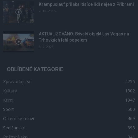
Krampuslauf přilákal tisíce lidí nejen z Příbrami
2. 12. 2016
AKTUALIZOVÁNO: Bývalý objekt Las Vegas na
Trhovkách lehl popelem
8. 7. 2023
OBLÍBENÉ KATEGORIE
Zpravodajství
4756
Kultura
1302
Krimi
1047
Sport
500
O čem se mluví
469
Sedlčansko
398
Rožmitálsko
341