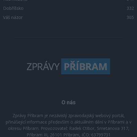
Dobříšsko
332
Váš názor
305
O nás
Zprávy Příbram je nezávislý zpravodajský webový portál,
přinášející informace především o aktuálním dění v Příbrami a v
okresu Příbram. Provozovatel: Radek Ctibor, Smetanova 317,
Příbram III, 26101 Příbram, IČO: 63799731