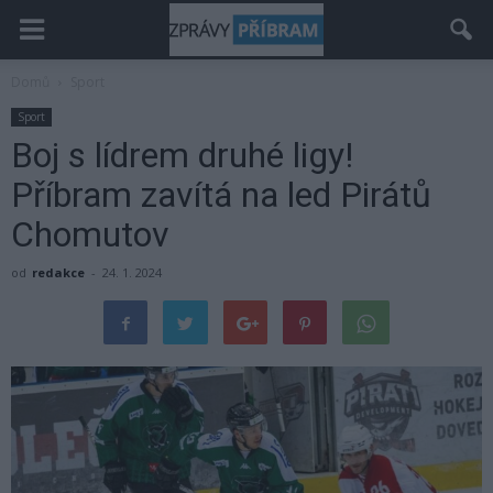
Domů
Sport
Sport
Boj s lídrem druhé ligy!
Příbram zavítá na led Pirátů
Chomutov
od
redakce
-
24. 1. 2024