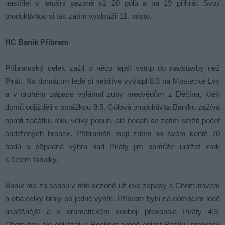
nastřílel v letošní sezoně už 20 gólů a na 19 přihrál. Svojí
produktivitou si tak zatím vysloužil 11. místo.
HC Baník Příbram
Příbramský celek zažil o něco lepší vstup do nadstavby než
Piráti. Na domácím ledě si nejdříve vyšlápl 8:3 na Mostecké Lvy
a v druhém zápase vylámal zuby medvědům z Děčína, kteří
domů odjížděli s porážkou 8:5. Gólová produktivita Baníku zažívá
oproti začátku roku velký posun, ale nedaří se zatím snížit počet
obdržených branek. Příbramští mají zatím na svém kontě 70
bodů a případná výhra nad Piráty jim pomůže udržet krok
s čelem tabulky.
Baník má za sebou v této sezoně už dva zápasy s Chomutovem
a oba celky braly po jedné výhře. Příbram byla na domácím ledě
úspěšnější a v dramatickém souboji překonala Piráty 4:3.
Chomutov ale dokázal v Rocknet aréně oplatit Baníku prohraný