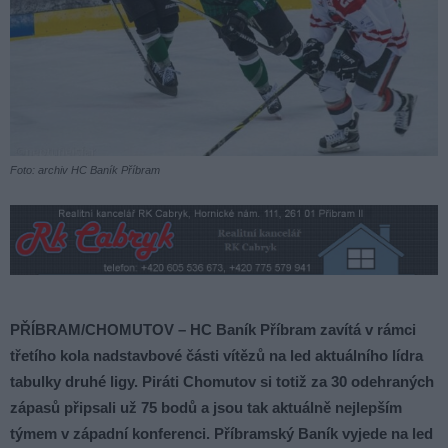
Foto: archiv HC Baník Příbram
PŘÍBRAM/CHOMUTOV – HC Baník Příbram zavítá v rámci
třetího kola nadstavbové části vítězů na led aktuálního lídra
tabulky druhé ligy. Piráti Chomutov si totiž za 30 odehraných
zápasů připsali už 75 bodů a jsou tak aktuálně nejlepším
týmem v západní konferenci. Příbramský Baník vyjede na led