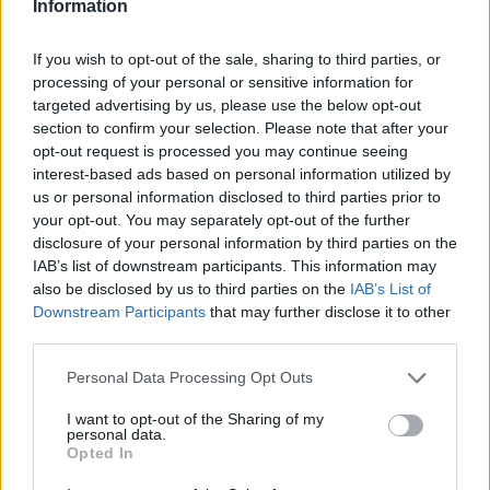
Information
Fandit příbramským hokejistům můžete buď přímo v Chomutově,
nebo zápas sledovat na
www.czechicehockey.tv
If you wish to opt-out of the sale, sharing to third parties, or
processing of your personal or sensitive information for
targeted advertising by us, please use the below opt-out
Komentáře
section to confirm your selection. Please note that after your
opt-out request is processed you may continue seeing
interest-based ads based on personal information utilized by
us or personal information disclosed to third parties prior to
your opt-out. You may separately opt-out of the further
TAGY
HC Baník Příbram
hokej
Piráti Chomutov
zápas
disclosure of your personal information by third parties on the
IAB’s list of downstream participants. This information may
also be disclosed by us to third parties on the
IAB’s List of
Downstream Participants
that may further disclose it to other
third parties.
Personal Data Processing Opt Outs
I want to opt-out of the Sharing of my
personal data.
Předchozí článek
Následující článek
Opted In
Masopustní maškary přinesou
Starosta: Názor na provoz VHM