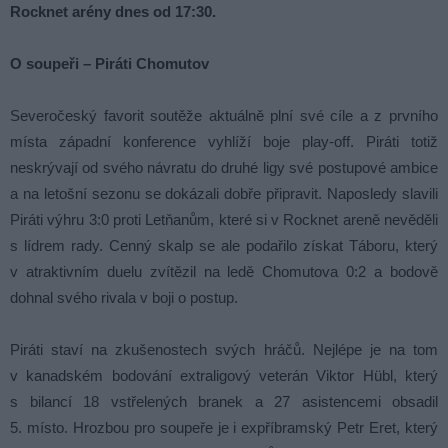
Rocknet arény dnes od 17:30.
O soupeři – Piráti Chomutov
Severočeský favorit soutěže aktuálně plní své cíle a z prvního
místa západní konference vyhlíží boje play-off. Piráti totiž
neskrývají od svého návratu do druhé ligy své postupové ambice
a na letošní sezonu se dokázali dobře připravit. Naposledy slavili
Piráti výhru 3:0 proti Letňanům, které si v Rocknet areně nevěděli
s lídrem rady. Cenný skalp se ale podařilo získat Táboru, který
v atraktivním duelu zvítězil na ledě Chomutova 0:2 a bodově
dohnal svého rivala v boji o postup.
Piráti staví na zkušenostech svých hráčů. Nejlépe je na tom
v kanadském bodování extraligový veterán Viktor Hü
bl, který
s bilancí 18 vstřelených branek a 27 asistencemi obsadil
5. místo. Hrozbou pro soupeře je i expříbramský Petr Eret, který