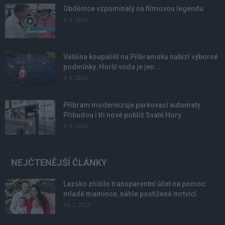
Obděnice vzpomínaly na filmovou legendu
6. 8. 2026
Většina koupališť na Příbramsku nabízí výborné
podmínky. Horší voda je jen...
4. 8. 2026
Příbram modernizuje parkovací automaty.
Přibudou i tři nové poblíž Svaté Hory
3. 8. 2026
NEJČTENĚJŠÍ ČLÁNKY
Lazsko zřídilo transparentní účet na pomoc
mladé mamince, náhle postižené mrtvicí
14. 2. 2023