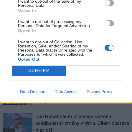
I want to opt-out of the Sale of my
do středních Čech dobrou
jsem změnil kvůli pochybnostem
Personal Data.
náladu, smích i zpěv
o ceně doporučovaného
Opted In
uchazeče
I want to opt-out of processing my
Personal Data for Targeted Advertising.
Opted In
SOUVISEJÍCÍ ČLÁNKY
I want to opt-out of Collection, Use,
VÍCE OD AUTORA
Retention, Sale, and/or Sharing of my
Personal Data that Is Unrelated with the
Purposes for which it was collected.
Opted Out
Rallycross Cup se vrací do Sedlčan.
O vítězství bude bojovat přes šedesát
CONFIRM
jezdců
Sedlčansko
Daniel Rosenbaum potřeboval změnit
Data Deletion
Data Access
Privacy Policy
prostředí. Teď bude naším soupeřem,
říká jeho otec
Rozhovory
Dan Rosenbaum bilancuje sezonu
volejbalistů i změny v týmu. Cílem zůstává
play off
Sport