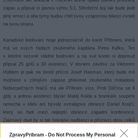
zápas a připsal si jasnou výhru 5:1. Středeční boj tak bude jistě
plný emocí a oba týmy budou chtít svou vzájemnou bilanci zvrátit
na svou stranu.
Kanadské bodování hraje jednoznačně do karet Příbrami, která
má ve svých řadách zkušeného kapitána Petra Kafku. Ten
v letošní sezoně vládne bodování a na své konto si doposud
připsal 25 gólů a 30 asistencí. V těsném závěsu za Viktorem
Hü
blem je pak na šesté příčce Josef Hasman, který bude mít
možnost v zítřejším zápase překonat zkušeného matadora.
Nebezpečných hráčů má ale Příbram více. Proti Děčínu se 4
góly a jednou asistencí blýskl Matěj Kolda a brankáře soupeře
nenechá v klidu ani bývalý extraligový obránce Daniel Krejčí,
který se řadí mezi nejlepší obránce západní konference.
Zajímavý duel by si tak hokejoví nadšenci a příznivci obou celků
rozhodně neměli nechat ujít.
ZpravyPribram -
Do Not Process My Personal