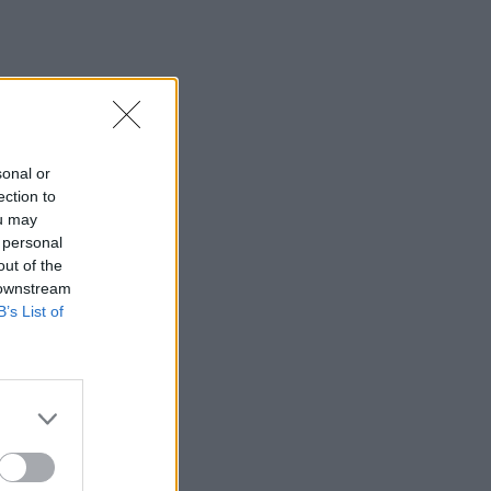
sonal or
ection to
ou may
 personal
out of the
 downstream
B’s List of