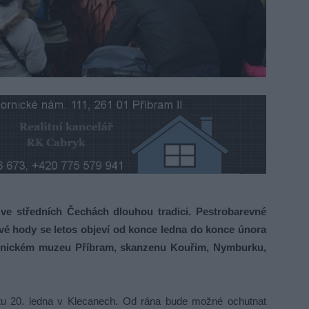
 středních Čechách dlouhou tradici. Pestrobarevné
é hody se letos objeví od konce ledna do konce února
ornickém muzeu Příbram, skanzenu Kouřim, Nymburku,
otu 20. ledna v Klecanech. Od rána bude možné ochutnat