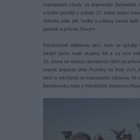
masopustní chody za doprovodu flašinetáře 
o týden později v sobotu 27. ledna oslaví ma
dobrého jídla, pití, hudby a zábavy zavítá op
jarmark a průvod Jílovým.
Každoročně oblíbenou akcí, kam se sjíždějí 
lokální počin malé skupiny lidí a za více ne
10. února se mohou návštěvníci těšit na průvod
masek poputuje přes Roztoky na Holý vrch, 
tančí a odcházejí za masopustní zábavou. Ve 
Benešovsku nebo v Hornickém skanzenu Mayra