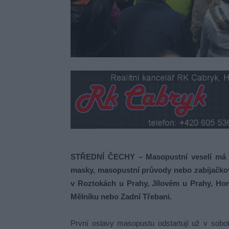
STŘEDNÍ ČECHY – Masopustní veselí má ve
masky, masopustní průvody nebo zabijačkov
v Roztokách u Prahy, Jílovém u Prahy, H
Mělníku nebo Zadní Třebani.
První oslavy masopustu odstartují už v sob