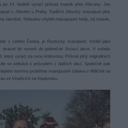
a po 14. hodině vyrazí průvod masek přes Klecany. Jen
sopust v Jílovém u Prahy. Tradiční Jílovský masopust plný
ět na náměstí. Nebudou chybět masopustní hody, rej masek,
lidé z celého Česka, je Roztocký masopust. Vznikl jako
ž dvacet let vyrostl do jedinečné živoucí akce. V sobotu
, který vyrazí za svou královnou. Průvod plný originálních
kde se setkává s průvodem z dalších obcí. Společně pak
stejném termínu proběhne masopustní zábava v Miličíně na
u ve Vinařicích na Kladensku.