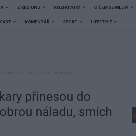
RA
Z REGIONU
ROZHOVORY
O ČEM SE MLUVÍ
DCAST
KOMENTÁŘ
SPORT
LIFESTYLE
tředních Čech dobrou náladu, smích i zpěv
ary přinesou do
dobrou náladu, smích