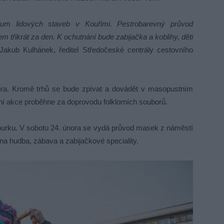
m lidových staveb v Kouřimi. Pestrobarevný průvod
třikrát za den. K ochutnání bude zabijačka a koblihy, děti
akub Kulhánek, ředitel Středočeské centrály cestovního
ora. Kromě trhů se bude zpívat a dovádět v masopustním
ní akce proběhne za doprovodu folklorních souborů.
urku. V sobotu 24. února se vydá průvod masek z náměstí
na hudba, zábava a zabijačkové speciality.