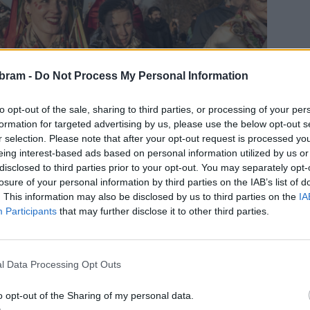
bram -
Do Not Process My Personal Information
to opt-out of the sale, sharing to third parties, or processing of your per
formation for targeted advertising by us, please use the below opt-out s
r selection. Please note that after your opt-out request is processed y
eing interest-based ads based on personal information utilized by us or
disclosed to third parties prior to your opt-out. You may separately opt-
losure of your personal information by third parties on the IAB’s list of
. This information may also be disclosed by us to third parties on the
IA
Participants
that may further disclose it to other third parties.
ohatších akce svého druhu ve středních Čechách míří letos
t a největší „fašaňk“ široko daleko se tam bude konat
asopust začne v sobotu ráno staročeským jarmarkem, kde
l Data Processing Opt Outs
 koblihy. Děti se mohou svézt na koních, dospělé potěší
ní tombola.
o opt-out of the Sharing of my personal data.