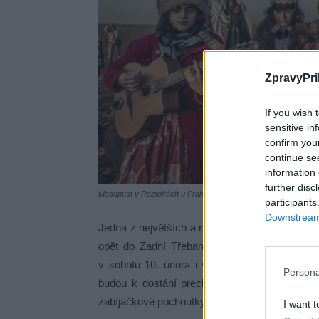
ZpravyPri
If you wish 
sensitive in
confirm you
continue se
information 
further disc
Masopust v Roztokách u Prahy. Foto: Vít Švajcr
participants
Downstream 
Jedna z největších a na kulturní program nejb
opět do Zadní Třebaně. Poberounský masopus
v sobotu 10. února i v neděli 11. února. M
Persona
budou k dostání preclíky, koláče, maso nebo
zabíjačkové pochoutky nebo oblíbená masopust
I want t