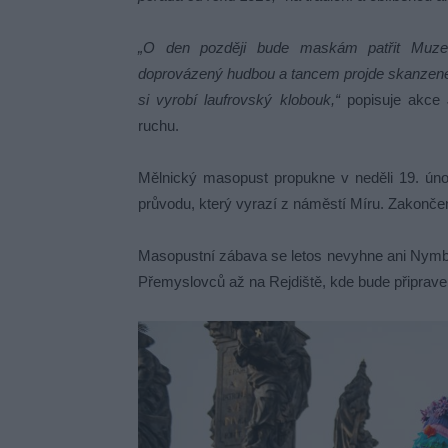
„O den později bude maskám patřit Muzeu
doprovázený hudbou a tancem projde skanzenem 
si vyrobí laufrovský klobouk,“
popisuje akce J
ruchu.
Mělnický masopust propukne v neděli 19. ún
průvodu, který vyrazí z náměstí Míru. Zakonče
Masopustní zábava se letos nevyhne ani Nymb
Přemyslovců až na Rejdiště, kde bude připrave