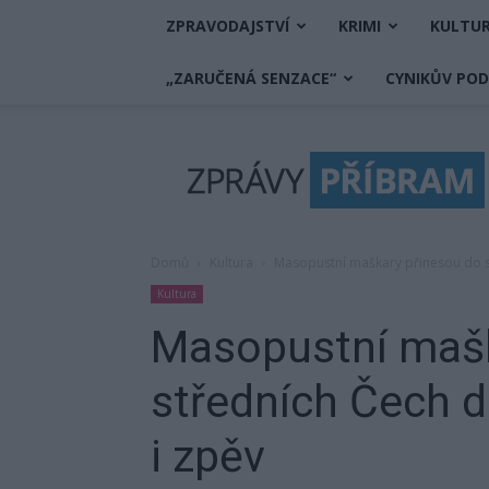
ZPRAVODAJSTVÍ
KRIMI
KULTU
„ZARUČENÁ SENZACE“
CYNIKŮV PO
Zprávy
Příbram
Domů
Kultura
Masopustní maškary přinesou do s
Kultura
Masopustní mašk
středních Čech 
i zpěv