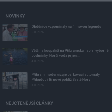
NOVINKY
Obděnice vzpomínaly na filmovou legendu
6. 8. 2026
Většina koupališť na Příbramsku nabízí výborné
podmínky. Horší voda je jen...
4. 8. 2026
Příbram modernizuje parkovací automaty.
Přibudou i tři nové poblíž Svaté Hory
3. 8. 2026
NEJČTENĚJŠÍ ČLÁNKY