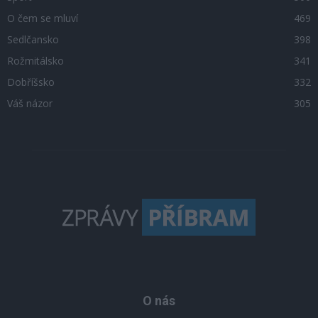
O čem se mluví
469
Sedlčansko
398
Rožmitálsko
341
Dobříšsko
332
Váš názor
305
O nás