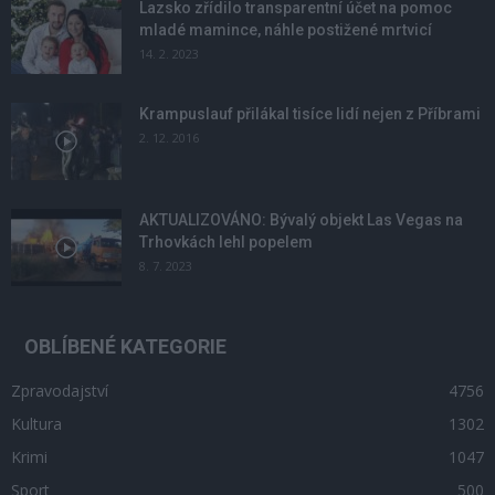
Lazsko zřídilo transparentní účet na pomoc
mladé mamince, náhle postižené mrtvicí
14. 2. 2023
Krampuslauf přilákal tisíce lidí nejen z Příbrami
2. 12. 2016
AKTUALIZOVÁNO: Bývalý objekt Las Vegas na
Trhovkách lehl popelem
8. 7. 2023
OBLÍBENÉ KATEGORIE
Zpravodajství
4756
Kultura
1302
Krimi
1047
Sport
500