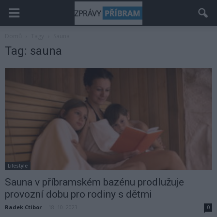
Domů
Tagy
Sauna
Tag: sauna
Lifestyle
Sauna v příbramském bazénu prodlužuje
provozní dobu pro rodiny s dětmi
Radek Ctibor
-
18. 10. 2023
0