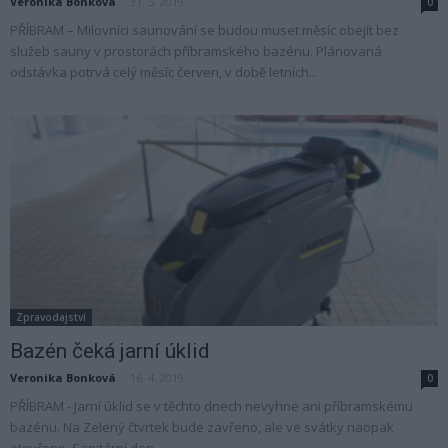
Veronika Bonková
-
31. 5. 2019
0
PŘÍBRAM – Milovníci saunování se budou muset měsíc obejít bez
služeb sauny v prostorách příbramského bazénu. Plánovaná
odstávka potrvá celý měsíc červen, v době letních...
Zpravodajství
Bazén čeká jarní úklid
Veronika Bonková
-
16. 4. 2019
0
PŘÍBRAM - Jarní úklid se v těchto dnech nevyhne ani příbramskému
bazénu. Na Zelený čtvrtek bude zavřeno, ale ve svátky naopak
otevřeno. Sanitární den...