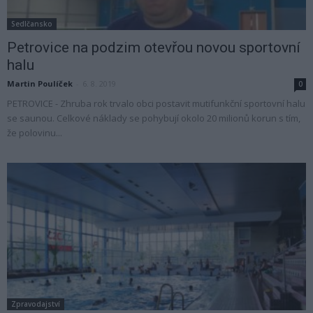
Sedlčansko
Petrovice na podzim otevřou novou sportovní
halu
Martin Poulíček
-
6. 8. 2019
0
PETROVICE - Zhruba rok trvalo obci postavit mutifunkční sportovní halu
se saunou. Celkové náklady se pohybují okolo 20 milionů korun s tím,
že polovinu...
Zpravodajství