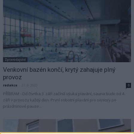
Zpravodajství
Venkovní bazén končí, krytý zahajuje plný
provoz
redakce
-
31. 8. 2020
0
PŘÍBRAM - Od čtvrtka 3. září začíná výuka plavání, sauna bude od 4.
září v provozu každý den. První sobotní plavání pro seniory po
prázdninové pauze...