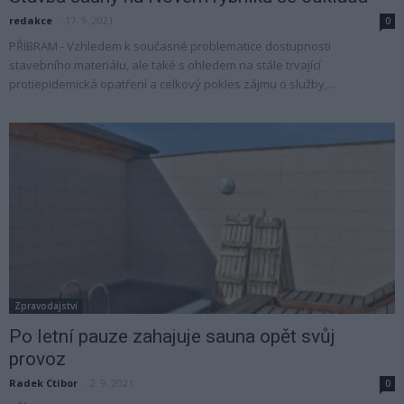
redakce
-
17. 9. 2021
0
PŘÍBRAM - Vzhledem k současné problematice dostupnosti
stavebního materiálu, ale také s ohledem na stále trvající
protiepidemická opatření a celkový pokles zájmu o služby,...
Zpravodajství
Po letní pauze zahajuje sauna opět svůj
provoz
Radek Ctibor
-
2. 9. 2021
0