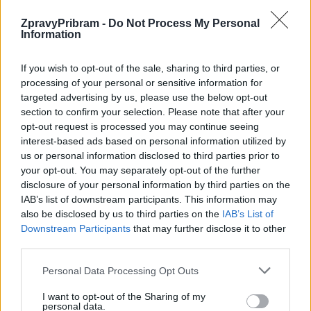
ZpravyPribram -
Do Not Process My Personal
Information
If you wish to opt-out of the sale, sharing to third parties, or
processing of your personal or sensitive information for
targeted advertising by us, please use the below opt-out
Zpravodajství
section to confirm your selection. Please note that after your
opt-out request is processed you may continue seeing
Zimní stadion už v provozu, bazén se
interest-based ads based on personal information utilized by
připravuje
us or personal information disclosed to third parties prior to
Martin Poulíček
-
21. 5. 2020
0
your opt-out. You may separately opt-out of the further
PŘÍBRAM - Letní sezona už pomalu klepe na dveře i ve Sportovních
disclosure of your personal information by third parties on the
zařízení města Příbram (SZM). Opatření vlády se rozvolňují a jednotlivé
IAB’s list of downstream participants. This information may
provozy se...
also be disclosed by us to third parties on the
IAB’s List of
Downstream Participants
that may further disclose it to other
third parties.
Personal Data Processing Opt Outs
I want to opt-out of the Sharing of my
personal data.