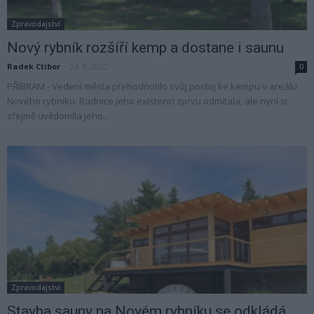
Zpravodajství
Nový rybník rozšíří kemp a dostane i saunu
Radek Ctibor
-
24. 9. 2022
0
PŘÍBRAM - Vedení města přehodnotilo svůj postoj ke kempu v areálu
Nového rybníku. Radnice jeho existenci zprvu odmítala, ale nyní si
zřejmě uvědomila jeho...
Zpravodajství
Stavba sauny na Novém rybníku se odkládá