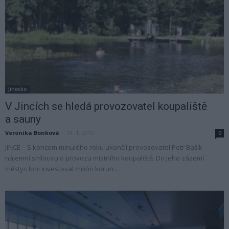
Jinecko
V Jincích se hledá provozovatel koupaliště
a sauny
Veronika Bonková
-
19. 1. 2019
0
JINCE – S koncem minulého roku ukončil provozovatel Petr Bašík
nájemní smlouvu o provozu místního koupaliště. Do jeho zázemí
městys loni investoval milión korun...