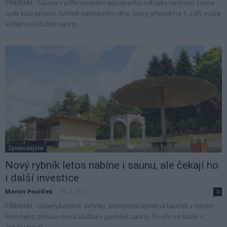
PŘÍBRAM - Sauna v příbramském aquaparku zahájila na konci srpna
opět svůj provoz. Kromě sanitárního dne, který připadl na 1. září, může
veřejnost služeb sauny...
Zpravodajství
Nový rybník letos nabíne i saunu, ale čekají ho
i další investice
Martin Poulíček
-
10. 4. 2021
0
PŘÍBRAM - Uzamykatelné skříňky, kompletní výměna laviček v letním
kině nebo zbrusu nová služba v podobě sauny. To vše se bude v