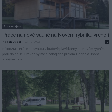
Zpravodajství
Práce na nové sauně na Novém rybníku vrcholí
Radek Ctibor
-
23. 12. 2022
0
PŘÍBRAM - Práce na svatou v budově plavčíkárny na Novém rybníku
jdou do finiše. Provoz by měla zahájit na přelomu ledna a února
v příštím roce....