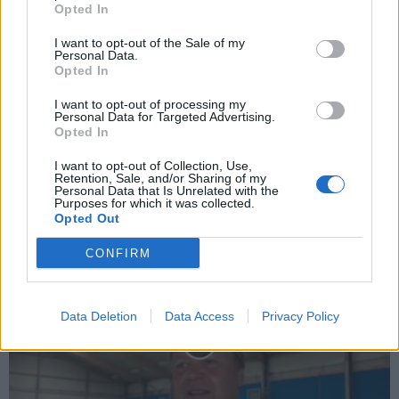
Opted In
I want to opt-out of the Sale of my
Personal Data.
Opted In
Zpravodajství
I want to opt-out of processing my
Personal Data for Targeted Advertising.
Končí prázdninový provoz bazénu
Opted In
Martin Poulíček
-
27. 8. 2019
0
I want to opt-out of Collection, Use,
PŘÍBRAM - Blíží se konec letních prázdnin a s ním pomalu končí i
Retention, Sale, and/or Sharing of my
Personal Data that Is Unrelated with the
prázdninový provoz příbramského bazénu. Od září opět začíná
Purposes for which it was collected.
plavecká výuka, také...
Opted Out
CONFIRM
Data Deletion
Data Access
Privacy Policy