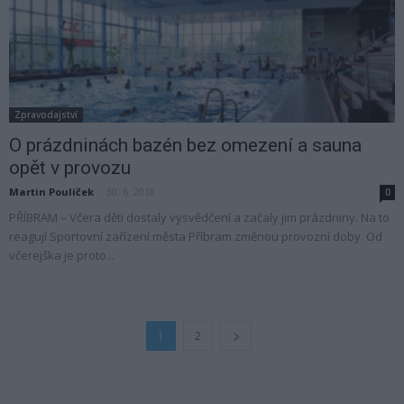
Zpravodajství
O prázdninách bazén bez omezení a sauna
opět v provozu
Martin Poulíček
-
30. 6. 2018
0
PŘÍBRAM – Včera děti dostaly vysvědčení a začaly jim prázdniny. Na to
reagují Sportovní zařízení města Příbram změnou provozní doby. Od
včerejška je proto...
1
2