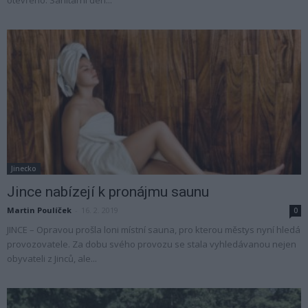
Jinecko
Jince nabízejí k pronájmu saunu
Martin Poulíček
-
16. 2. 2019
0
JINCE – Opravou prošla loni místní sauna, pro kterou městys nyní hledá
provozovatele. Za dobu svého provozu se stala vyhledávanou nejen
obyvateli z Jinců, ale...