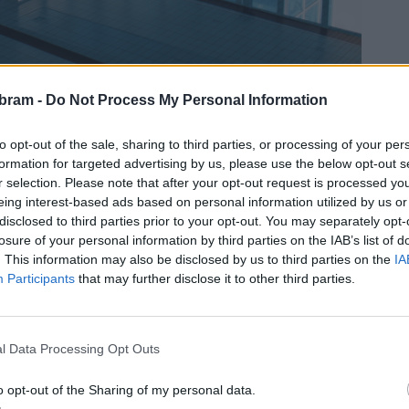
bram -
Do Not Process My Personal Information
všední dny tak bude od 8 do 12 hodin pro veřejnost vždy
to opt-out of the sale, sharing to third parties, or processing of your per
tvrt na dvě odpoledne a ve čtvrtek je bazén plně obsazen
formation for targeted advertising by us, please use the below opt-out s
n.
„Návštěvníci musí počítat i s omezením plaveckých drah
r selection. Please note that after your opt-out request is processed y
avání a tréninky plaveckého klubu. Od 14 hodin je však pro
eing interest-based ads based on personal information utilized by us or
pletní rozpis obsazenosti plaveckých drah najdete u vstupu
disclosed to third parties prior to your opt-out. You may separately opt-
zení města Příbram,“
připomněla Miroslava Poláková.
losure of your personal information by third parties on the IAB’s list of
. This information may also be disclosed by us to third parties on the
IA
Participants
that may further disclose it to other third parties.
pondělí, ve čtvrtek a v sobotu pro ženy, v úterý, v pátek
l Data Processing Opt Outs
na společná. Nyní běží sauna ve zkráceném provozu každé
tární den), vždy v čase od 18 do 21 hodin.
o opt-out of the Sharing of my personal data.