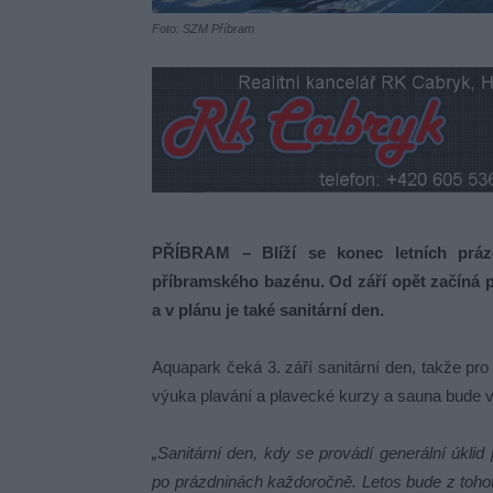
Foto: SZM Příbram
PŘÍBRAM – Blíží se konec letních prá
příbramského bazénu. Od září opět začíná 
a v plánu je také sanitární den.
Aquapark čeká 3. září sanitární den, takže pro
výuka plavání a plavecké kurzy a sauna bude 
„Sanitární den, kdy se provádí generální úklid
po prázdninách každoročně. Letos bude z toho