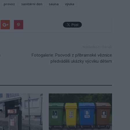
provoz
sanitární den
sauna
výuka
Následující článek
e
Fotogalerie: Psovodi z příbramské věznice
předváděli ukázky výcviku dětem