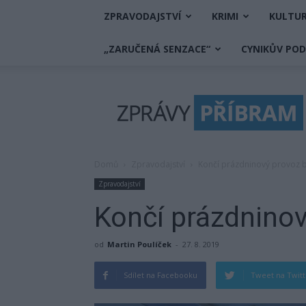
ZPRAVODAJSTVÍ
KRIMI
KULTU
„ZARUČENÁ SENZACE“
CYNIKŮV PO
Zprávy
Příbram
Domů
Zpravodajství
Končí prázdninový provoz 
Zpravodajství
Končí prázdnino
od
Martin Poulíček
-
27. 8. 2019
Sdílet na Facebooku
Tweet na Twit