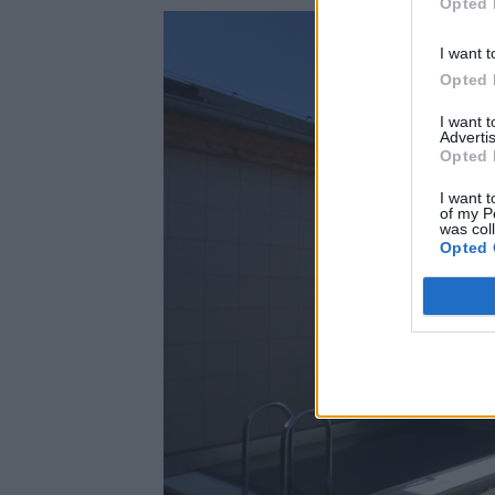
Opted 
I want t
Opted 
I want 
Advertis
Opted 
I want t
of my P
was col
Opted 