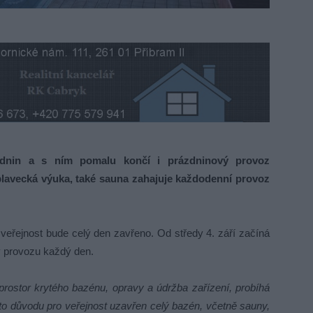
zdnin a s ním pomalu končí i prázdninový provoz
plavecká výuka, také sauna zahajuje každodenní provoz
 veřejnost bude celý den zavřeno. Od středy 4. září začíná
v provozu každý den.
 prostor krytého bazénu, opravy a údržba zařízení, probíhá
to důvodu pro veřejnost uzavřen celý bazén, včetně sauny,