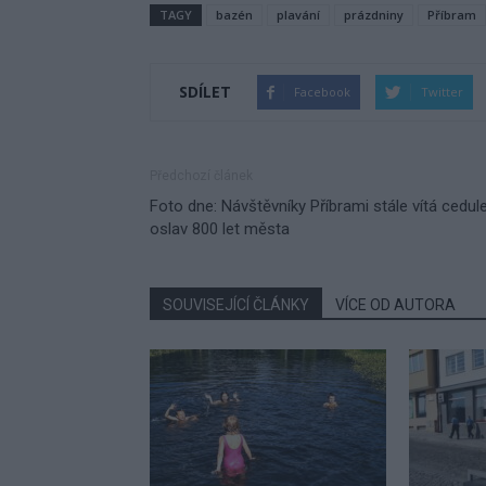
TAGY
bazén
plavání
prázdniny
Příbram
SDÍLET
Facebook
Twitter
Předchozí článek
Foto dne: Návštěvníky Příbrami stále vítá cedul
oslav 800 let města
SOUVISEJÍCÍ ČLÁNKY
VÍCE OD AUTORA