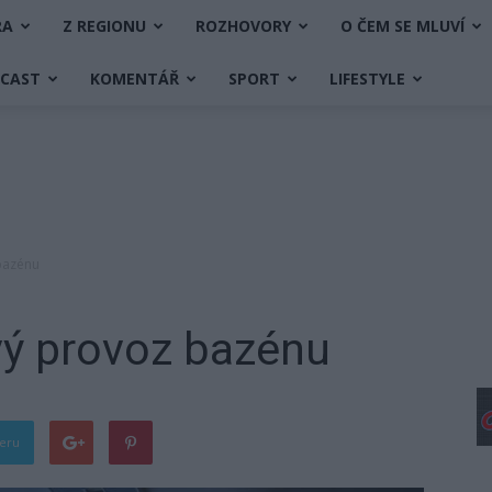
RA
Z REGIONU
ROZHOVORY
O ČEM SE MLUVÍ
DCAST
KOMENTÁŘ
SPORT
LIFESTYLE
bazénu
vý provoz bazénu
teru