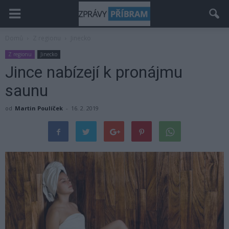
Domů
Z regionu
Jinecko
Z regionu
Jinecko
Jince nabízejí k pronájmu
saunu
od
Martin Poulíček
-
16. 2. 2019