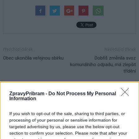
Předchozí článek
Následující článek
Obec ukončila veřejnou sbírku
Dobříš změnila svoz
komunálního odpadu, má zlepšit
třídění
SOUVISEJÍCÍ ČLÁNKY
ZpravyPribram -
Do Not Process My Personal
Information
VÍCE OD AUTORA
If you wish to opt-out of the sale, sharing to third parties, or
Vojenské zdravotníky v Jincích prověřil
processing of your personal or sensitive information for
drsný nonstop výcvik ROLE 1
targeted advertising by us, please use the below opt-out
section to confirm your selection. Please note that after your
Jinecko