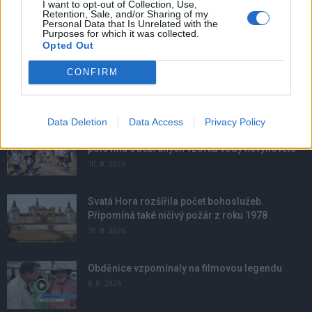
I want to opt-out of Collection, Use,
Retention, Sale, and/or Sharing of my
Personal Data that Is Unrelated with the
Purposes for which it was collected.
Opted Out
CONFIRM
NOVINKY
Data Deletion
Data Access
Privacy Policy
Hygienici kontrolují dětské tábory. Více než
polovina odebraných vzorků vody nevyhověla
10. 8. 2026
Svatá Hora rozšířila počet bohoslužeb.
Připomíná také ničivý požár z roku 1978
10. 8. 2026
Obděnice vzpomínaly na filmovou legendu
6. 8. 2026