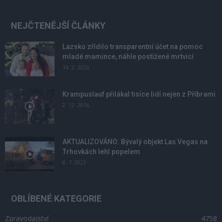
NEJČTENĚJŠÍ ČLÁNKY
Lazsko zřídilo transparentní účet na pomoc
mladé mamince, náhle postižené mrtvicí
14. 2. 2023
Krampuslauf přilákal tisíce lidí nejen z Příbrami
2. 12. 2016
AKTUALIZOVÁNO: Bývalý objekt Las Vegas na
Trhovkách lehl popelem
8. 7. 2023
OBLÍBENÉ KATEGORIE
Zpravodajství
4758