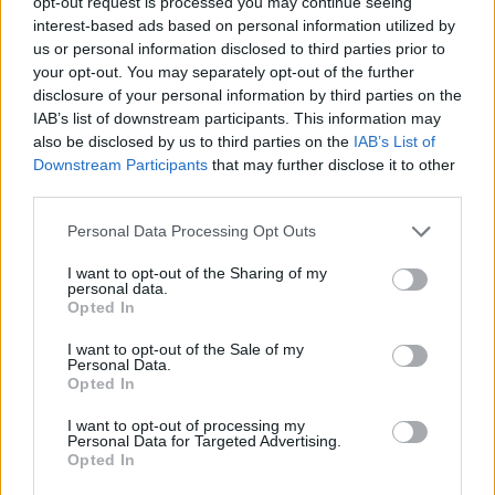
opt-out request is processed you may continue seeing
interest-based ads based on personal information utilized by
Téměř dokonalý výsledek: 95 % záložáků
us or personal information disclosed to third parties prior to
uspělo v náročných kurzech
your opt-out. You may separately opt-out of the further
dělostřelectva
Jinecko
disclosure of your personal information by third parties on the
IAB’s list of downstream participants. This information may
Brdy ožijí stromy, historií i technikou.
also be disclosed by us to third parties on the
IAB’s List of
V Jincích se koná další Brdské
Downstream Participants
that may further disclose it to other
stromsázení
third parties.
Jinecko
Personal Data Processing Opt Outs
I want to opt-out of the Sharing of my
personal data.
Opted In
I want to opt-out of the Sale of my
Personal Data.
Opted In
I want to opt-out of processing my
Personal Data for Targeted Advertising.
Opted In