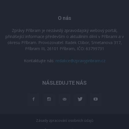
O nás
Zprávy Příbram je nezávislý zpravodajský webový portál,
přinášející informace především o aktuálním dění v Příbrami a v
okresu Příbram. Provozovatel: Radek Ctibor, Smetanova 317,
Příbram III, 26101 Příbram, IČO: 63799731
Kontaktujte nás:
redakce@zpravypribram.cz
NÁSLEDUJTE NÁS
Zásady zpracování osobních údajů