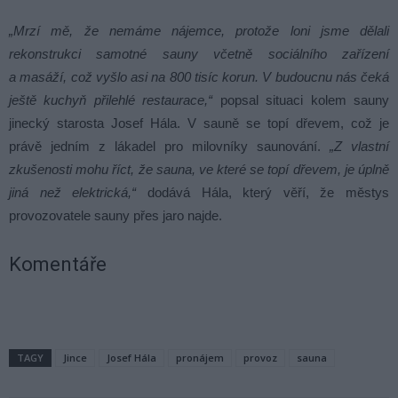
„Mrzí mě, že nemáme nájemce, protože loni jsme dělali
rekonstrukci samotné sauny včetně sociálního zařízení
a masáží, což vyšlo asi na 800 tisíc korun. V budoucnu nás čeká
ještě kuchyň přilehlé restaurace,“
popsal situaci kolem sauny
jinecký starosta Josef Hála. V sauně se topí dřevem, což je
právě jedním z lákadel pro milovníky saunování.
„Z vlastní
zkušenosti mohu říct, že sauna, ve které se topí dřevem, je úplně
jiná než elektrická,“
dodává Hála, který věří, že městys
provozovatele sauny přes jaro najde.
Komentáře
TAGY
Jince
Josef Hála
pronájem
provoz
sauna