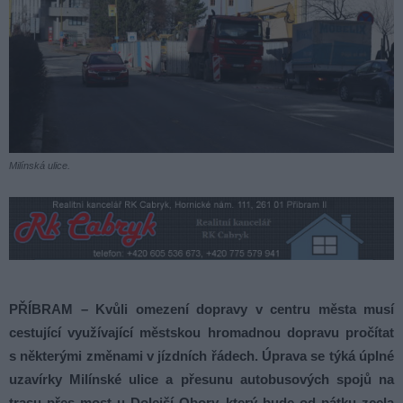
Milínská ulice.
PŘÍBRAM – Kvůli omezení dopravy v centru města musí
cestující využívající městskou hromadnou dopravu pročítat
s některými změnami v jízdních řádech. Úprava se týká úplné
uzavírky Milínské ulice a přesunu autobusových spojů na
trasu přes most u Dolejší Obory, který bude od pátku zcela