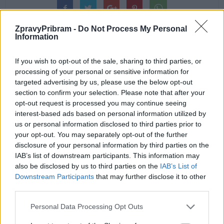
ZpravyPribram -
Do Not Process My Personal
Information
If you wish to opt-out of the sale, sharing to third parties, or
Předchozí článek
Následující článek
processing of your personal or sensitive information for
targeted advertising by us, please use the below opt-out
Co chystá Hornické muzeum na
Sedlčanská hvězdárna dostane
section to confirm your selection. Please note that after your
Velikonoce
vyhlídkový ochoz
opt-out request is processed you may continue seeing
interest-based ads based on personal information utilized by
us or personal information disclosed to third parties prior to
SOUVISEJÍCÍ ČLÁNKY
your opt-out. You may separately opt-out of the further
VÍCE OD AUTORA
disclosure of your personal information by third parties on the
IAB’s list of downstream participants. This information may
also be disclosed by us to third parties on the
IAB’s List of
Většina koupališť na Příbramsku nabízí
Downstream Participants
that may further disclose it to other
výborné podmínky. Horší voda je jen na
third parties.
Živohošti
Zpravodajství
Personal Data Processing Opt Outs
Příbram modernizuje parkovací automaty.