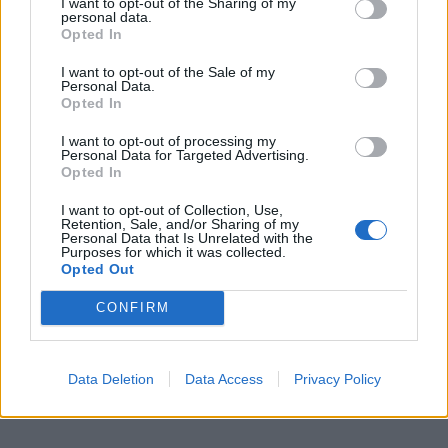
I want to opt-out of the Sharing of my
Přibudou i tři nové poblíž Svaté Hory
personal data.
Opted In
Zpravodajství
I want to opt-out of the Sale of my
Středočeský kraj upravil pravidla soutěže.
Personal Data.
Opted In
Obce nově získají body i za předcházení
vzniku odpadu
Zpravodajství
I want to opt-out of processing my
Personal Data for Targeted Advertising.
Opted In
I want to opt-out of Collection, Use,
Retention, Sale, and/or Sharing of my
Personal Data that Is Unrelated with the
Purposes for which it was collected.
Opted Out
CONFIRM
Data Deletion
Data Access
Privacy Policy