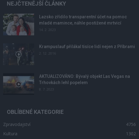
NEJČTENĚJŠÍ ČLÁNKY
Lazsko zřídilo transparentní účet na pomoc
mladé mamince, náhle postižené mrtvicí
14. 2. 2023
Krampuslauf přilákal tisíce lidí nejen z Příbrami
2. 12. 2016
AKTUALIZOVÁNO: Bývalý objekt Las Vegas na
Trhovkách lehl popelem
8. 7. 2023
OBLÍBENÉ KATEGORIE
Zpravodajství
4756
Kultura
1302