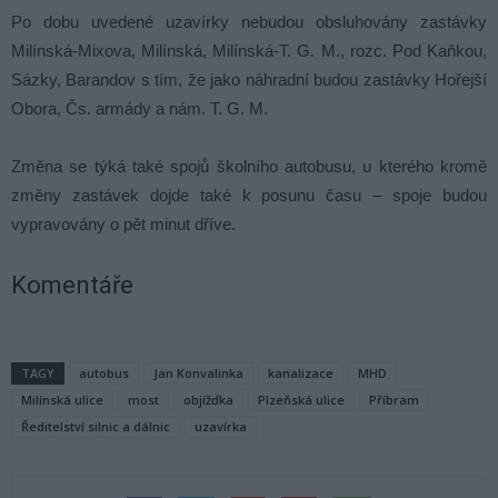
Po dobu uvedené uzavírky nebudou obsluhovány zastávky
Milínská-Mixova, Milínská, Milínská-T. G. M., rozc. Pod Kaňkou,
Sázky, Barandov s tím, že jako náhradní budou zastávky Hořejší
Obora, Čs. armády a nám. T. G. M.
Změna se týká také spojů školního autobusu, u kterého kromě
změny zastávek dojde také k posunu času – spoje budou
vypravovány o pět minut dříve.
Komentáře
TAGY
autobus
Jan Konvalinka
kanalizace
MHD
Milínská ulice
most
objížďka
Plzeňská ulice
Příbram
Ředitelství silnic a dálnic
uzavírka