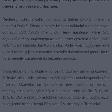
otevřený pro veškerou dopravu.
Ředitelství silnic a dálnic do pátku 1. dubna dokončí práce na
mostě u Dolejší Obory a otevře ho i pro nákladní a autobusovou
dopravu.
„Od tohoto dne budou tedy autobusy, které byly
doposud vedeny objízdnými trasami, moci využívat běžné jízdní
řády,“
uvádí starosta Jan Konvalinka. Podle ŘSD budou ale ještě
v okolí mostu jejich pracovníci provádět dokončovací práce, které
by již neměly zasahovat do běžného provozu.
V souvislosti s tím, dojde v pondělí 4. dubna k úplnému uzavření
Milínské ulice, kde město provádí výměnu vodohospodářského
majetku. Uzavírka se tak dotkne nejen osobní či nákladní
dopravy, ale také spojů MHD. Autobusové linky 1A, 3A, B, C, 4A,
10A, B, 19A a školního autobusu vedoucí touto ulici budou jezdit
po objízdné trase ulicemi Březnice, Čs. armády a Březnická.