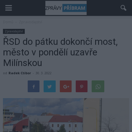
Domů
Zpravodajství
Zpravodajství
ŘSD do pátku dokončí most,
město v pondělí uzavře
Milínskou
od
Radek Ctibor
-
30. 3. 2022