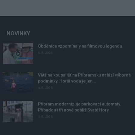
NOVINKY
Obděnice vzpomínaly na filmovou legendu
6. 8. 2026
Většina koupališť na Příbramsku nabízí výborné
podmínky. Horší voda je jen...
4. 8. 2026
Příbram modernizuje parkovací automaty.
Přibudou i tři nové poblíž Svaté Hory
3. 8. 2026