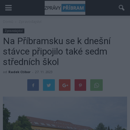
Domů
Zpravodajství
Zpravodajství
Na Příbramsku se k dnešní
stávce připojilo také sedm
středních škol
od
Radek Ctibor
-
27. 11. 2023