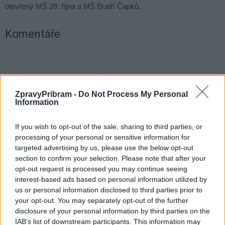
otevřeny MŠ 28. října a MŠ Bratří Čapků.
Komentáře
TAGY
platy
Příbram
protest
škola
stávka
ZpravyPribram -
Do Not Process My Personal
Středočeský kraj
vláda
Information
If you wish to opt-out of the sale, sharing to third parties, or
processing of your personal or sensitive information for
targeted advertising by us, please use the below opt-out
section to confirm your selection. Please note that after your
opt-out request is processed you may continue seeing
interest-based ads based on personal information utilized by
us or personal information disclosed to third parties prior to
your opt-out. You may separately opt-out of the further
Předchozí článek
Následující článek
disclosure of your personal information by third parties on the
Vánoce v Dobříši: Sváteční
Oprava kanalizace v Hailově
IAB’s list of downstream participants. This information may