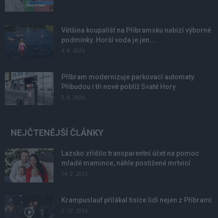
Většina koupališť na Příbramsku nabízí výborné
podmínky. Horší voda je jen...
4. 8. 2026
Příbram modernizuje parkovací automaty.
Přibudou i tři nové poblíž Svaté Hory
3. 8. 2026
NEJČTENĚJŠÍ ČLÁNKY
Lazsko zřídilo transparentní účet na pomoc
mladé mamince, náhle postižené mrtvicí
14. 2. 2023
Krampuslauf přilákal tisíce lidí nejen z Příbrami
2. 12. 2016