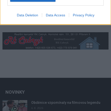
Data Deletion
Data Access
Privacy Policy
NOVINKY
Obděnice vzpomínaly na filmovou legendu
6. 8. 2026