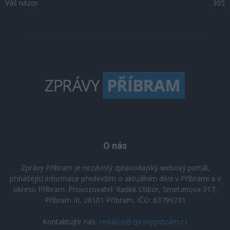
Váš názor
305
O nás
Zprávy Příbram je nezávislý zpravodajský webový portál,
přinášející informace především o aktuálním dění v Příbrami a v
okresu Příbram. Provozovatel: Radek Ctibor, Smetanova 317,
Příbram III, 26101 Příbram, IČO: 63799731
Kontaktujte nás:
redakce@zpravypribram.cz