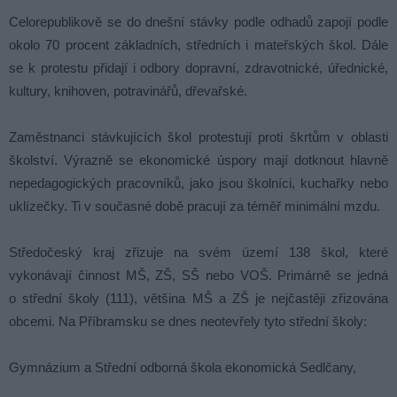
Celorepublikově se do dnešní stávky podle odhadů zapojí podle
okolo 70 procent základních, středních i mateřských škol. Dále
se k protestu přidají i odbory dopravní, zdravotnické, úřednické,
kultury, knihoven, potravinářů, dřevařské.
Zaměstnanci stávkujících škol protestují proti škrtům v oblasti
školství. Výrazně se ekonomické úspory mají dotknout hlavně
nepedagogických pracovníků, jako jsou školníci, kuchařky nebo
uklízečky. Ti v současné době pracují za téměř minimální mzdu.
Středočeský kraj zřizuje na svém území 138 škol, které
vykonávají činnost MŠ, ZŠ, SŠ nebo VOŠ. Primárně se jedná
o střední školy (111), většina MŠ a ZŠ je nejčastěji zřizována
obcemi. Na Příbramsku se dnes neotevřely tyto střední školy:
Gymnázium a Střední odborná škola ekonomická Sedlčany,