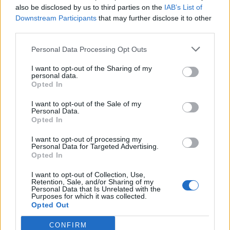
program plný novinek a tradic
vyšla město na sedm milionů
also be disclosed by us to third parties on the
IAB’s List of
Downstream Participants
that may further disclose it to other
third parties.
SOUVISEJÍCÍ ČLÁNKY
Personal Data Processing Opt Outs
VÍCE OD AUTORA
I want to opt-out of the Sharing of my
personal data.
Většina koupališť na Příbramsku nabízí
Opted In
výborné podmínky. Horší voda je jen na
Živohošti
Zpravodajství
I want to opt-out of the Sale of my
Personal Data.
Opted In
Příbram modernizuje parkovací automaty.
Přibudou i tři nové poblíž Svaté Hory
I want to opt-out of processing my
Personal Data for Targeted Advertising.
Zpravodajství
Opted In
I want to opt-out of Collection, Use,
Středočeský kraj upravil pravidla soutěže.
Retention, Sale, and/or Sharing of my
Obce nově získají body i za předcházení
Personal Data that Is Unrelated with the
Purposes for which it was collected.
vzniku odpadu
Zpravodajství
Opted Out
CONFIRM