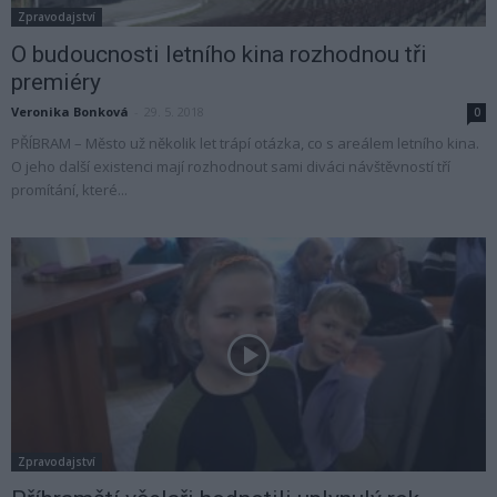
Zpravodajství
O budoucnosti letního kina rozhodnou tři
premiéry
Veronika Bonková
-
29. 5. 2018
0
PŘÍBRAM – Město už několik let trápí otázka, co s areálem letního kina.
O jeho další existenci mají rozhodnout sami diváci návštěvností tří
promítání, které...
Zpravodajství