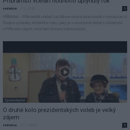
Příbramští včelaři hodnotili uplynulý rok
redakce
-
7. 2. 2018
0
PŘÍBRAM – Příbramští včelaři začátkem února bilancovali v restauraci U
Švejka výsledky loňského roku. Jaký je v současné době o včelařství
v Příbrami zájem, není tato činnost odsouzená...
Zpravodajství
O druhé kolo prezidentských voleb je velký
zájem
redakce
-
27. 1. 2018
0