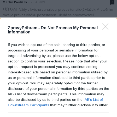
Martin Poulíček
-
25. 4. 2019
0
PŘÍBRAM - Vždy v květnu zahajoval provoz turistický vláček. V letošním
roce je provoz vláčku pozastaven. Hledá se provozovatel.
Zastupitelka za ANO a předsedkyně...
ZpravyPribram -
Do Not Process My Personal
Information
If you wish to opt-out of the sale, sharing to third parties, or
processing of your personal or sensitive information for
targeted advertising by us, please use the below opt-out
section to confirm your selection. Please note that after your
opt-out request is processed you may continue seeing
interest-based ads based on personal information utilized by
us or personal information disclosed to third parties prior to
your opt-out. You may separately opt-out of the further
Zpravodajství
disclosure of your personal information by third parties on the
Už podvanácté přivítalo muzeum 100 000
IAB’s list of downstream participants. This information may
návštěvníka
also be disclosed by us to third parties on the
IAB’s List of
Downstream Participants
that may further disclose it to other
redakce
-
20. 12. 2018
0
third parties.
PŘÍBRAM – Hornické muzeum letos opět přivítalo svého letošního