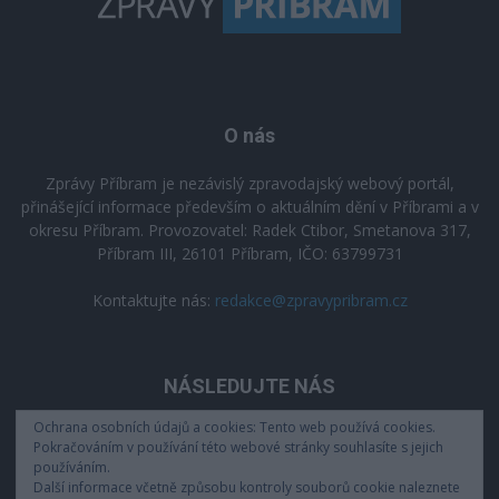
O nás
Zprávy Příbram je nezávislý zpravodajský webový portál,
přinášející informace především o aktuálním dění v Příbrami a v
okresu Příbram. Provozovatel: Radek Ctibor, Smetanova 317,
Příbram III, 26101 Příbram, IČO: 63799731
Kontaktujte nás:
redakce@zpravypribram.cz
NÁSLEDUJTE NÁS
Ochrana osobních údajů a cookies: Tento web používá cookies.
Pokračováním v používání této webové stránky souhlasíte s jejich
používáním.
Další informace včetně způsobu kontroly souborů cookie naleznete