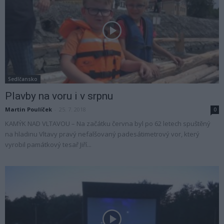
Sedlčansko
Plavby na voru i v srpnu
Martin Poulíček
-
25. 7. 2018
0
KAMÝK NAD VLTAVOU – Na začátku června byl po 62 letech spuštěný
na hladinu Vltavy pravý nefalšovaný padesátimetrový vor, který
vyrobil památkový tesař Jiří...