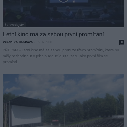
Zpravodajství
Letní kino má za sebou první promítání
Veronika Bonková
-
19. 6. 2018
0
PŘÍBRAM – Letní kino má za sebou první ze třech promítání, které by
měly rozhodnout o jeho budoucí digitalizaci. Jako první film se
promítal...