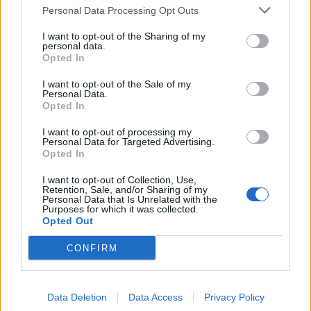
100 000 návštěvníka. Stalo se tak ve středu 19. prosince a je jím
Personal Data Processing Opt Outs
Vanesa Žižková z první...
I want to opt-out of the Sharing of my
personal data.
Opted In
I want to opt-out of the Sale of my
Personal Data.
Opted In
I want to opt-out of processing my
Personal Data for Targeted Advertising.
Opted In
I want to opt-out of Collection, Use,
Retention, Sale, and/or Sharing of my
O čem se mluví
Personal Data that Is Unrelated with the
Purposes for which it was collected.
V Příbrami se staví nové obchodní centrum
Opted Out
Veronika Bonková
-
5. 10. 2018
0
CONFIRM
PŘÍBRAM – Už delší dobu řeší veřejnost nejen na sociálních sítích, jaká
stavba vzniká v sousedství firmy Karsit a obchodního centra Lidl.
Oslovili jsme proto...
Data Deletion
Data Access
Privacy Policy