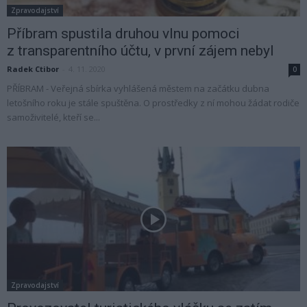
Zpravodajství
Příbram spustila druhou vlnu pomoci
z transparentního účtu, v první zájem nebyl
Radek Ctibor
-
4. 11. 2020
0
PŘÍBRAM - Veřejná sbírka vyhlášená městem na začátku dubna
letošního roku je stále spuštěna. O prostředky z ní mohou žádat rodiče
samoživitelé, kteří se...
Zpravodajství