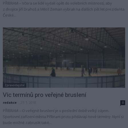
PŘÍBRAM – Včera se lidé vydali opět do volebních místností, aby
z dvojice Jiří Drahoš a Miloš Zeman vybrali na dalších pět let prezidenta
České...
Zpravodajství
Víc termínů pro veřejné bruslení
redakce
-
21. 1. 2018
0
PŘÍBRAM – O veřejné bruslení je v poslední době velký zájem.
Sportovní zařízení města Příbram proto přidávají nové termíny. Nyní si
bude možné zabruslit také...