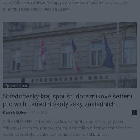
zápůjček na vnitřní i vnější úpravy staveb pro bydlení a na opravy
a údržbu nemovitých věcí na území...
Zpravodajství
Středočeský kraj spouští dotazníkové šetření
pro volbu střední školy žáky základních...
Radek Ctibor
-
27. 6. 2023
0
STŘEDNÍ ČECHY - Středočeský kraj ve spolupráci s Pedagogickou
fakultou Univerzity Karlovy spustil dotazníkové šetření zaměřené na
výběr střední školy žáky posledních ročníků základních...