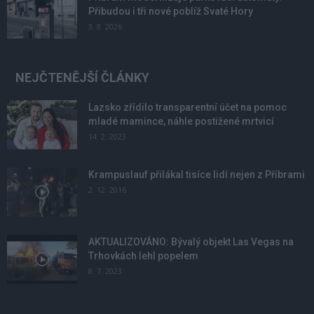
Přibudou i tři nové poblíž Svaté Hory
3. 8. 2026
NEJČTENĚJŠÍ ČLÁNKY
Lazsko zřídilo transparentní účet na pomoc
mladé mamince, náhle postižené mrtvicí
14. 2. 2023
Krampuslauf přilákal tisíce lidí nejen z Příbrami
2. 12. 2016
AKTUALIZOVÁNO: Bývalý objekt Las Vegas na
Trhovkách lehl popelem
8. 7. 2023