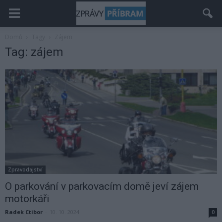
Domů
Tagy
Zájem
Tag: zájem
Zpravodajství
O parkování v parkovacím domě jeví zájem
motorkáři
Radek Ctibor
-
10. 10. 2024
0