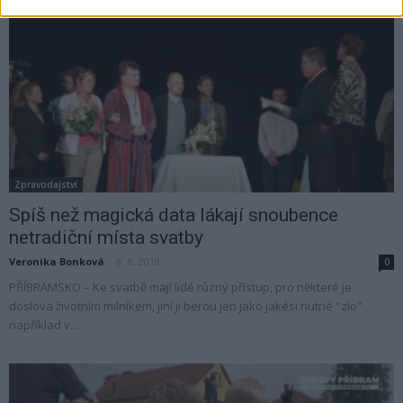
Zpravodajství
Spíš než magická data lákají snoubence
netradiční místa svatby
Veronika Bonková
-
8. 8. 2018
0
PŘÍBRAMSKO – Ke svatbě mají lidé různý přístup, pro některé je
doslova životním milníkem, jiní ji berou jen jako jakési nutné "zlo"
například v...