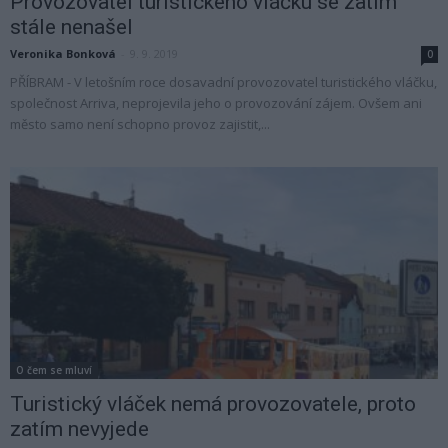
Provozovatel turistického vláčku se zatím
stále nenašel
Veronika Bonková
-
9. 9. 2019
0
PŘÍBRAM - V letošním roce dosavadní provozovatel turistického vláčku,
společnost Arriva, neprojevila jeho o provozování zájem. Ovšem ani
město samo není schopno provoz zajistit,...
O čem se mluví
Turistický vláček nemá provozovatele, proto
zatím nevyjede