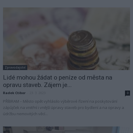
Zpravodajství
Lidé mohou žádat o peníze od města na
opravu staveb. Zájem je...
Radek Ctibor
-
23. 3. 2023
0
PŘÍBRAM – Město opět vyhlásilo výběrové řízení na poskytování
zápůjček na vnitřní i vnější úpravy staveb pro bydlení a na opravy a
údržbu nemovitých věcí...