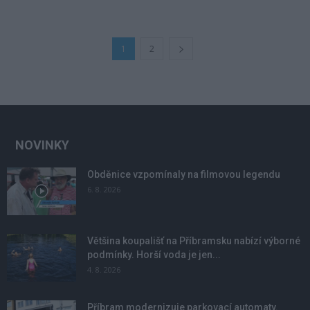
1
2
NOVINKY
Obděnice vzpomínaly na filmovou legendu
6. 8. 2026
Většina koupališť na Příbramsku nabízí výborné
podmínky. Horší voda je jen...
4. 8. 2026
Příbram modernizuje parkovací automaty.