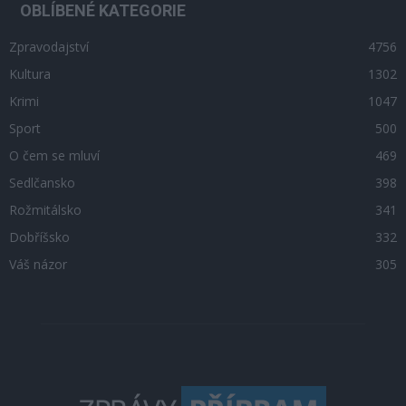
OBLÍBENÉ KATEGORIE
Zpravodajství
4756
Kultura
1302
Krimi
1047
Sport
500
O čem se mluví
469
Sedlčansko
398
Rožmitálsko
341
Dobříšsko
332
Váš názor
305