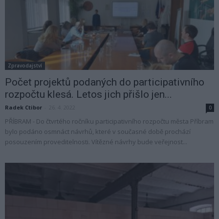
Zpravodajství
Počet projektů podaných do participativního
rozpočtu klesá. Letos jich přišlo jen...
Radek Ctibor
-
26. 4. 2022
0
PŘÍBRAM - Do čtvrtého ročníku participativního rozpočtu města Příbram
bylo podáno osmnáct návrhů, které v současné době prochází
posouzením proveditelnosti. Vítězné návrhy bude veřejnost...