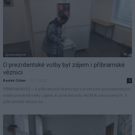
Zpravodajství
O prezidentské volby byl zájem i příbramské
věznici
Radek Ctibor
-
15. 1. 2023
0
PŘÍBRAM/BYTÍZ – V příbramské věznici byl o první kolo prezidentských
voleb poměrně velký zájem. K urně dorazilo 46,09 % odsouzených. V
příbramské věznici se...