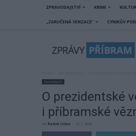
ZPRAVODAJSTVÍ
KRIMI
KULTU
„ZARUČENÁ SENZACE“
CYNIKŮV PO
Zprávy
Příbram
Domů
Zpravodajství
O prezidentské volby byl zá
Zpravodajství
O prezidentské v
i příbramské vězn
od
Radek Ctibor
-
15. 1. 2023