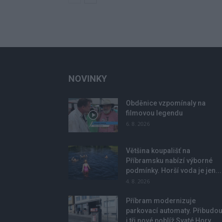
NOVINKY
Obděnice vzpomínaly na
filmovou legendu
6. 8. 2026
Většina koupališť na
Příbramsku nabízí výborné
podmínky. Horší voda je jen...
4. 8. 2026
Příbram modernizuje
parkovací automaty. Přibudo
i tři nové poblíž Svaté Hory