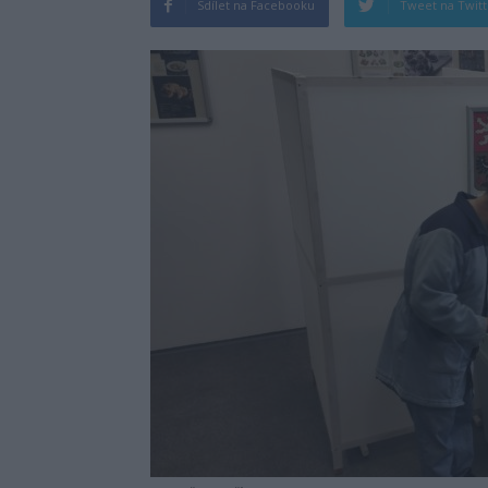
Sdílet na Facebooku
Tweet na Twit