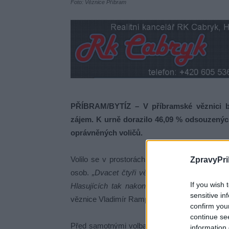
Foto: Věznice Příbram
PŘÍBRAM/BYTÍZ – V příbramské věznici by
zájem. K urně dorazilo 46,09 % odsouzenýc
oprávněných voličů.
Volilo se v prostorách místního vzdělávacího
ZpravyPri
osob.
„Dvacet čtyři vězňů nebylo z různých o
If you wish 
Hlasujících tak nakonec bylo 372, což ve věz
sensitive in
věznice Vladimír Rampas.
confirm you
continue se
Před samotnými volbami byli odsouzení pouče
information 