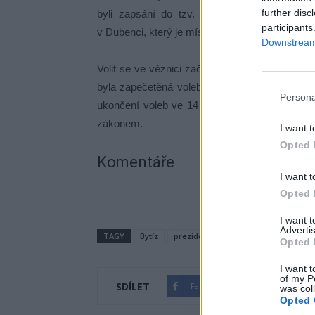
further disc
byli zapsání do tzv. zvláštních voličskýc
participants
v Dubenci, který je místně příslušných úřadem 
Downstream 
Volit se ve věznici začalo v osm hodin a všic
byla zapečetěná volební urna s hlasy komisí 
Persona
ukončení voleb ve 14 hodin mohly být obálky 
zákonem.
I want t
Opted 
Komentáře
I want t
Opted 
I want 
Advertis
TAGY
Bytíz
prezident
Příbram
věznice
Opted 
I want t
of my P
SDÍLET
Facebook
Twitter
was col
Opted 