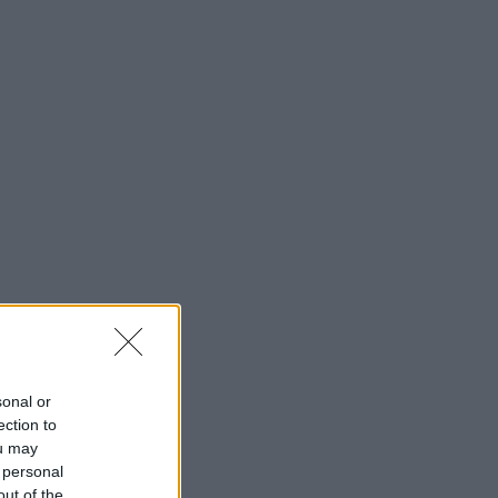
sonal or
ection to
ou may
 personal
out of the