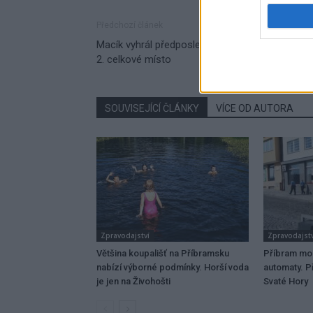
Předchozí článek
Macík vyhrál předposlední etapu a poskočil na
2. celkové místo
SOUVISEJÍCÍ ČLÁNKY
VÍCE OD AUTORA
Zpravodajství
Zpravodajstv
Většina koupališť na Příbramsku
Příbram mo
nabízí výborné podmínky. Horší voda
automaty. Př
je jen na Živohošti
Svaté Hory