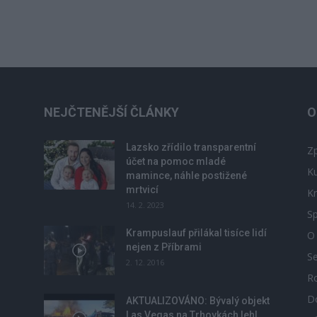
NEJČTENĚJŠÍ ČLÁNKY
O
Lazsko zřídilo transparentní
Zp
účet na pomoc mladé
Ku
mamince, náhle postižené
mrtvicí
Kr
14. 2. 2023
Sp
Krampuslauf přilákal tisíce lidí
O
nejen z Příbrami
S
2. 12. 2016
R
D
u
AKTUALIZOVÁNO: Bývalý objekt
Las Vegas na Trhovkách lehl