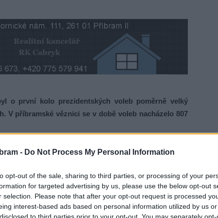
l o první kolo prezidentských voleb poměrně velký
h. V příbramské věznici se v době voleb nacházelo 807
 střediska a k volbám se dostavilo celkem 396 vězněných
bram -
Do Not Process My Personal Information
podstatněných důvodů volební komisí k volbě připuštěno.
to opt-out of the sale, sharing to third parties, or processing of your per
nici činilo volební účast 46,09 %,“
uvedl tiskový mluvčí
formation for targeted advertising by us, please use the below opt-out s
r selection. Please note that after your opt-out request is processed y
eing interest-based ads based on personal information utilized by us or
ni o svých právech i s průběhem možnosti volby. Zájemci
disclosed to third parties prior to your opt-out. You may separately opt-