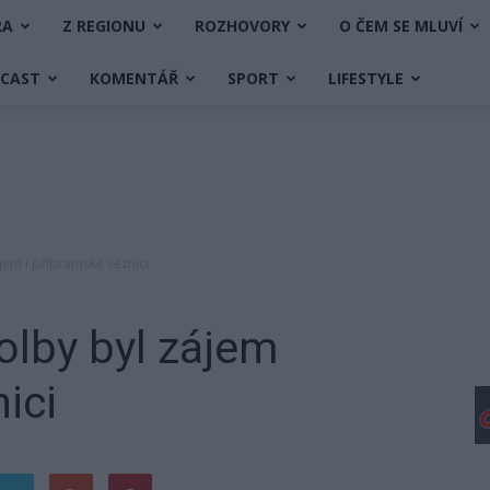
RA
Z REGIONU
ROZHOVORY
O ČEM SE MLUVÍ
DCAST
KOMENTÁŘ
SPORT
LIFESTYLE
jem i příbramské věznici
olby byl zájem
ici