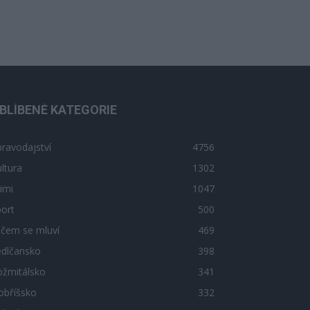
BLÍBENÉ KATEGORIE
ravodajství
4756
ltura
1302
imi
1047
ort
500
 čem se mluví
469
edlčansko
398
ožmitálsko
341
obříšsko
332