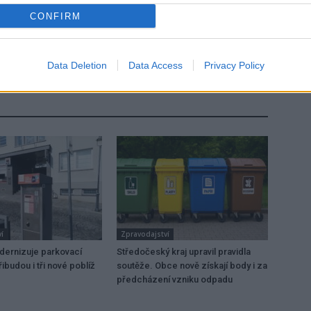
CONFIRM
Následující článek
Kraj chce, aby v budoucnu cestující nastupovali
do autobusů všemi dveřmi
Data Deletion
Data Access
Privacy Policy
í
Zpravodajství
dernizuje parkovací
Středočeský kraj upravil pravidla
ibudou i tři nové poblíž
soutěže. Obce nově získají body i za
předcházení vzniku odpadu