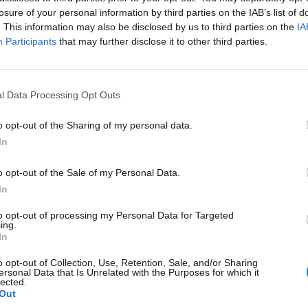
losure of your personal information by third parties on the IAB’s list of
h seznamů, které byly následně předány Obecnímu úřadu
. This information may also be disclosed by us to third parties on the
IA
pro vykonání voleb ve věznici.
Participants
that may further disclose it to other third parties.
hni zájemci o volby měli odvoleno do pravého poledne. Poté
převezena do volební místnosti v Dubenci, aby po řádném
l Data Processing Opt Outs
s hlasy zkontrolovány a přepočteny v souladu s volebním
o opt-out of the Sharing of my personal data.
In
o opt-out of the Sale of my Personal Data.
In
to opt-out of processing my Personal Data for Targeted
ing.
volby
zájem
In
o opt-out of Collection, Use, Retention, Sale, and/or Sharing
ersonal Data that Is Unrelated with the Purposes for which it
lected.
Out