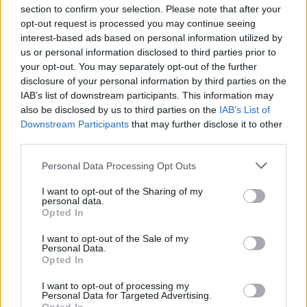
section to confirm your selection. Please note that after your
TAGY
autobus
dveře
nastupování
Středočeský kraj
opt-out request is processed you may continue seeing
interest-based ads based on personal information utilized by
us or personal information disclosed to third parties prior to
your opt-out. You may separately opt-out of the further
disclosure of your personal information by third parties on the
IAB’s list of downstream participants. This information may
also be disclosed by us to third parties on the
IAB’s List of
Downstream Participants
that may further disclose it to other
third parties.
Předchozí článek
Následující článek
Personal Data Processing Opt Outs
O prezidentské volby byl zájem
Martin Macík se svou posádkou
i příbramské věznici
vybojoval na Dakaru ceklové
I want to opt-out of the Sharing of my
personal data.
2. místo
Opted In
I want to opt-out of the Sale of my
Personal Data.
SOUVISEJÍCÍ ČLÁNKY
Opted In
VÍCE OD AUTORA
I want to opt-out of processing my
Personal Data for Targeted Advertising.
Většina koupališť na Příbramsku nabízí