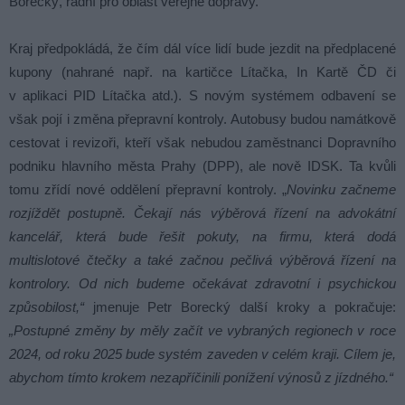
Borecký, radní pro oblast veřejné dopravy.
Kraj předpokládá, že čím dál více lidí bude jezdit na předplacené
kupony (nahrané např. na kartičce Lítačka, In Kartě ČD či
v aplikaci PID Lítačka atd.). S novým systémem odbavení se
však pojí i změna přepravní kontroly. Autobusy budou namátkově
cestovat i revizoři, kteří však nebudou zaměstnanci Dopravního
podniku hlavního města Prahy (DPP), ale nově IDSK. Ta kvůli
tomu zřídí nové oddělení přepravní kontroly. „
Novinku začneme
rozjíždět postupně. Čekají nás výběrová řízení na advokátní
kancelář, která bude řešit pokuty, na firmu, která dodá
multislotové čtečky a také začnou pečlivá výběrová řízení na
kontrolory. Od nich budeme očekávat zdravotní i psychickou
způsobilost,“
jmenuje Petr Borecký další kroky a pokračuje:
„Postupné změny by měly začít ve vybraných regionech v roce
2024, od roku 2025 bude systém zaveden v celém kraji. Cílem je,
abychom tímto krokem nezapříčinili ponížení výnosů z jízdného.“