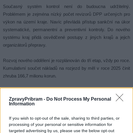
Současný systém kontrol není do budoucna udržitelný.
Problémem je zejména nízký počet revizorů DPP určených pro
výkon na území kraje. Navíc převládá přístup sankční na úkor
systematické, permanentní a preventivní kontroly. Do nového
systému kraj přidá osvědčené postupy z jiných krajů a jejich
organizátorů přepravy.
Rozvoj nového oddělení je rozplánován do tří etap, vždy po roce.
Kumulativní součet nákladů na rozjezd by měl v roce 2025 činit
zhruba 166,7 milionu korun.
ZpravyPribram -
Do Not Process My Personal
Information
Komentáře
If you wish to opt-out of the sale, sharing to third parties, or
processing of your personal or sensitive information for
targeted advertising by us, please use the below opt-out