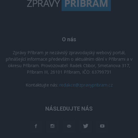
O nás
Zprávy Příbram je nezávislý zpravodajský webový portál,
přinášející informace především o aktuálním dění v Příbrami a v
okresu Příbram. Provozovatel: Radek Ctibor, Smetanova 317,
Příbram III, 26101 Příbram, IČO: 63799731
Kontaktujte nás:
redakce@zpravypribram.cz
NÁSLEDUJTE NÁS