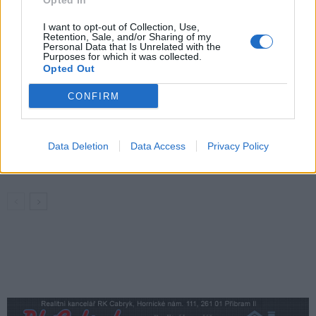
Opted In
výborné podmínky. Horší voda je jen na
I want to opt-out of Collection, Use,
Živohošti
Zpravodajství
Retention, Sale, and/or Sharing of my
Personal Data that Is Unrelated with the
Purposes for which it was collected.
Příbram modernizuje parkovací automaty.
Opted Out
Přibudou i tři nové poblíž Svaté Hory
CONFIRM
Zpravodajství
Středočeský kraj upravil pravidla soutěže.
Data Deletion
Data Access
Privacy Policy
Obce nově získají body i za předcházení
vzniku odpadu
Zpravodajství