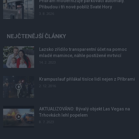
Příbram modernizuje parkovací automaty.
Přibudou i tři nové poblíž Svaté Hory
3. 8. 2026
NEJČTENĚJŠÍ ČLÁNKY
Lazsko zřídilo transparentní účet na pomoc
mladé mamince, náhle postižené mrtvicí
14. 2. 2023
Krampuslauf přilákal tisíce lidí nejen z Příbrami
2. 12. 2016
AKTUALIZOVÁNO: Bývalý objekt Las Vegas na
Trhovkách lehl popelem
8. 7. 2023