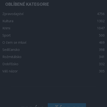
OBLÍBENÉ KATEGORIE
Zpravodajství
4756
Kultura
1302
Krimi
1047
Sport
500
O čem se mluví
469
Sedlčansko
398
Rožmitálsko
341
Dobříšsko
332
Váš názor
305