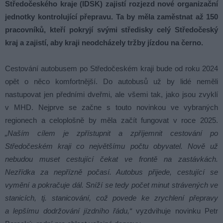
Středočeského kraje (IDSK) zajistí rozjezd nové organizační
jednotky kontrolující přepravu. Ta by měla zaměstnat až 150
pracovníků, kteří pokryjí svými středisky celý Středočeský
kraj a zajistí, aby kraji neodcházely tržby jízdou na černo.
Cestování autobusem po Středočeském kraji bude od roku 2024
opět o něco komfortnější. Do autobusů už by lidé neměli
nastupovat jen předními dveřmi, ale všemi tak, jako jsou zvyklí
v MHD. Nejprve se začne s touto novinkou ve vybraných
regionech a celoplošně by měla začít fungovat v roce 2025.
„Naším cílem je zpřístupnit a zpříjemnit cestování po
Středočeském kraji co největšímu počtu obyvatel. Nově už
nebudou muset cestující čekat ve frontě na zastávkách.
Nezřídka za nepřízně počasí. Autobus přijede, cestující se
vymění a pokračuje dál. Sníží se tedy počet minut strávených ve
stanicích, tj. stanicování, což povede ke zrychlení přepravy
a lepšímu dodržování jízdního řádu,“
vyzdvihuje novinku Petr