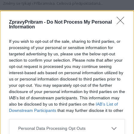
Změny se týkají i Příbramska. Celková předpokládaná...
ZpravyPribram -
Do Not Process My Personal
Information
If you wish to opt-out of the sale, sharing to third parties, or
processing of your personal or sensitive information for
targeted advertising by us, please use the below opt-out
section to confirm your selection. Please note that after your
opt-out request is processed you may continue seeing
interest-based ads based on personal information utilized by
Zpravodajství
us or personal information disclosed to third parties prior to
your opt-out. You may separately opt-out of the further
Město chce podpořit profesionální hasiče
disclosure of your personal information by third parties on the
finanční částkou dvě stě tisíc
IAB’s list of downstream participants. This information may
Martin Poulíček
-
7. 2. 2020
0
also be disclosed by us to third parties on the
IAB’s List of
Downstream Participants
that may further disclose it to other
PŘÍBRAM - Rada města vyhověla žádosti Hasičského záchranného
third parties.
sboru (HZS) Středočeského kraje, Územního odboru v Příbrami o
poskytnutí finančního příspěvku. Profesionální hasiči se obrátili na...
Personal Data Processing Opt Outs