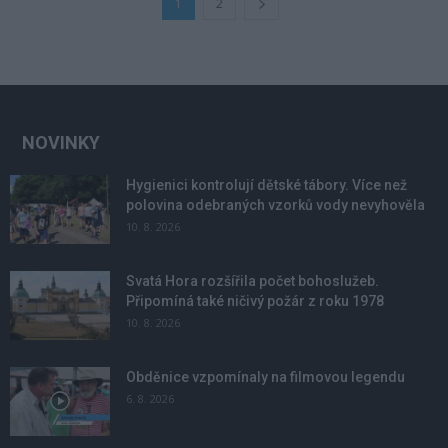
1
2
NOVINKY
Hygienici kontrolují dětské tábory. Více než
polovina odebraných vzorků vody nevyhověla
10. 8. 2026
Svatá Hora rozšířila počet bohoslužeb.
Připomíná také ničivý požár z roku 1978
10. 8. 2026
Obděnice vzpomínaly na filmovou legendu
6. 8. 2026