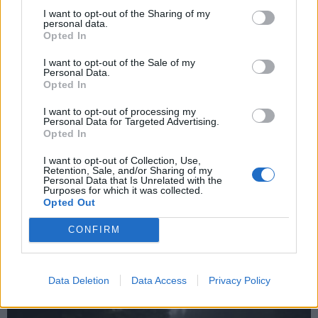
I want to opt-out of the Sharing of my
personal data.
Opted In
I want to opt-out of the Sale of my
Personal Data.
Opted In
I want to opt-out of processing my
Personal Data for Targeted Advertising.
Opted In
Zpravodajství
I want to opt-out of Collection, Use,
Město reklamuje okna na ZŠ 28. října,
Retention, Sale, and/or Sharing of my
Personal Data that Is Unrelated with the
dodavatel je ale v konkurzu
Purposes for which it was collected.
Opted Out
Martin Poulíček
-
8. 1. 2020
0
PŘÍBRAM - Základní škola v ulici 28. října procházela od roku 2018 do
CONFIRM
září 2019 rekonstrukcí půdního prostorou, kde vznikly specializované
učebny a nový...
Data Deletion
Data Access
Privacy Policy