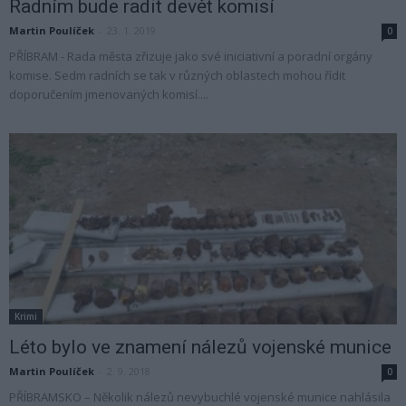
Radním bude radit devět komisí
Martin Poulíček
-
23. 1. 2019
0
PŘÍBRAM - Rada města zřizuje jako své iniciativní a poradní orgány
komise. Sedm radních se tak v různých oblastech mohou řídit
doporučením jmenovaných komisí....
Krimi
Léto bylo ve znamení nálezů vojenské munice
Martin Poulíček
-
2. 9. 2018
0
PŘÍBRAMSKO – Několik nálezů nevybuchlé vojenské munice nahlásila