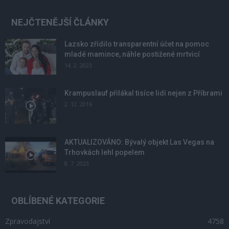
NEJČTENĚJŠÍ ČLÁNKY
Lazsko zřídilo transparentní účet na pomoc
mladé mamince, náhle postižené mrtvicí
14. 2. 2023
Krampuslauf přilákal tisíce lidí nejen z Příbrami
2. 12. 2016
AKTUALIZOVÁNO: Bývalý objekt Las Vegas na
Trhovkách lehl popelem
8. 7. 2023
OBLÍBENÉ KATEGORIE
Zpravodajství
4758