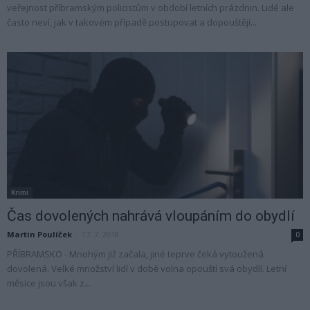
veřejnost příbramským policistům v období letních prázdnin. Lidé ale
často neví, jak v takovém případě postupovat a dopouštějí...
Krimi
Čas dovolených nahrává vloupáním do obydlí
Martin Poulíček
-
17. 7. 2018
0
PŘÍBRAMSKO - Mnohým již začala, jiné teprve čeká vytoužená
dovolená. Velké množství lidí v době volna opouští svá obydlí. Letní
měsíce jsou však z...