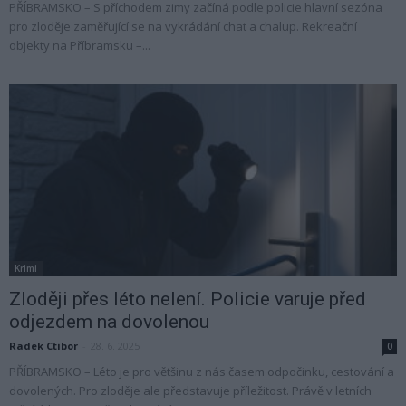
PŘÍBRAMSKO – S příchodem zimy začíná podle policie hlavní sezóna
pro zloděje zaměřující se na vykrádání chat a chalup. Rekreační
objekty na Příbramsku –...
Krimi
Zloději přes léto nelení. Policie varuje před
odjezdem na dovolenou
Radek Ctibor
-
28. 6. 2025
0
PŘÍBRAMSKO – Léto je pro většinu z nás časem odpočinku, cestování a
dovolených. Pro zloděje ale představuje příležitost. Právě v letních