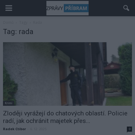
Domů
Tagy
Rada
Tag: rada
Krimi
Zloději vyrážejí do chatových oblastí. Policie
radí, jak ochránit majetek přes...
Radek Ctibor
-
6. 12. 2025
0