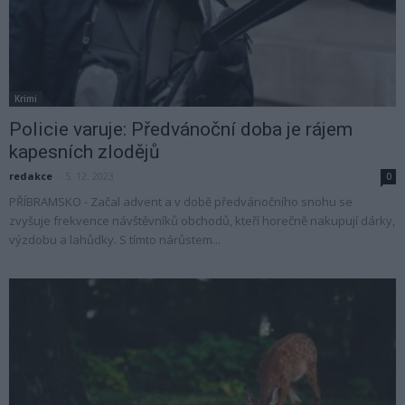
Krimi
Policie varuje: Předvánoční doba je rájem
kapesních zlodějů
redakce
-
5. 12. 2023
0
PŘÍBRAMSKO - Začal advent a v době předvánočního snohu se
zvyšuje frekvence návštěvníků obchodů, kteří horečně nakupují dárky,
výzdobu a lahůdky. S tímto nárůstem...