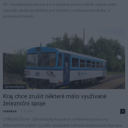
ČR - Pandemická situace a s ní spojený přesun lidí do online světa
vytvořily ideální podmínky pro hackery a online podvodníky. V
posledních letech...
Zpravodajství
Kraj chce zrušit některé málo využívané
železniční spoje
redakce
-
1. 8. 2021
0
STŘEDNÍ ČECHY - Středočeský kraj chce zefektivnit provoz na
železničních tratích. Ty málo využívané nahradí autobusová doprava.