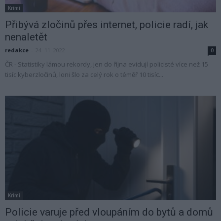
Krimi
Přibývá zločinů přes internet, policie radí, jak
nenaletět
redakce
-
24. 11. 2022
0
ČR - Statistiky lámou rekordy, jen do října evidují policisté více než 15
tisíc kyberzločinů, loni šlo za celý rok o téměř 10 tisíc...
Krimi
Policie varuje před vloupáním do bytů a domů