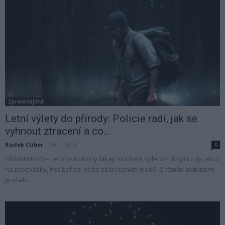
Zpravodajství
Letní výlety do přírody: Policie radí, jak se
vyhnout ztracení a co...
Radek Ctibor
-
30. 7. 2024
0
PŘÍBRAMSKO - Letní prázdniny lákají mnohé k výletům do přírody, ať už
na procházky, houbaření nebo sběr lesních plodů. S těmito aktivitami
je však...