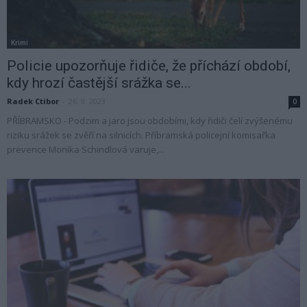
Krimi
Policie upozorňuje řidiče, že příchází období,
kdy hrozí častější srážka se...
Radek Ctibor
-
26. 9. 2023
0
PŘÍBRAMSKO - Podzim a jaro jsou obdobími, kdy řidiči čelí zvýšenému
riziku srážek se zvěří na silnicích. Příbramská policejní komisařka
prevence Monika Schindlová varuje,...