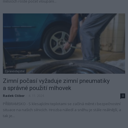
měsících roste počet vloupání...
Zpravodajství
Zimní počasí vyžaduje zimní pneumatiky
a správné použití mlhovek
Radek Ctibor
-
4. 11. 2024
0
PŘÍBRAMSKO - S klesajícími teplotami se začíná měnit i bezpečnostní
situace na našich silnicích. Hrozba náledí a sněhu je stále reálnější, a
tak je...