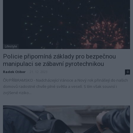
Lifestyle
Policie připomíná základy pro bezpečnou
manipulaci se zábavní pyrotechnikou
Radek Ctibor
-
21. 12. 2023
0
ČR/PŘÍBRAMSKO - Nadcházející Vánoce a Nový rok přinášejí do našich
domovů radostné chvíle plné světla a veselí. S tím však souvisí i
zvýšené riziko...