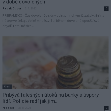
v době dovolených
Radek Ctibor
-
5. 7. 2022
0
PŘÍBRAMSKO - Čas dovolených, dny volna, mnohým již začaly, jiní na
ně teprve čekají. Velké množství lidí během dovolené opouští svá
obydlí. Letní měsíce...
Krimi
Přibývá falešných útoků na banky a úspory
lidí. Policie radí jak jim...
redakce
-
28. 8. 2021
0