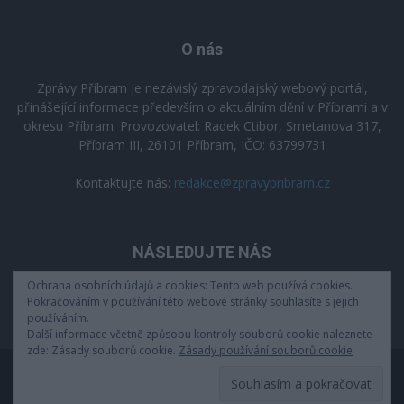
O nás
Zprávy Příbram je nezávislý zpravodajský webový portál,
přinášející informace především o aktuálním dění v Příbrami a v
okresu Příbram. Provozovatel: Radek Ctibor, Smetanova 317,
Příbram III, 26101 Příbram, IČO: 63799731
Kontaktujte nás:
redakce@zpravypribram.cz
NÁSLEDUJTE NÁS
Ochrana osobních údajů a cookies: Tento web používá cookies.
Pokračováním v používání této webové stránky souhlasíte s jejich
používáním.
Další informace včetně způsobu kontroly souborů cookie naleznete
zde: Zásady souborů cookie.
Zásady používání souborů cookie
Zásady zpracování osobních údajů
© 2025 zpravypribram.cz