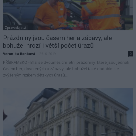
Zpravodajství
Prázdniny jsou časem her a zábavy, ale
bohužel hrozí i větší počet úrazů
Veronika Bonková
-
25. 6. 2019
0
PŘÍBRAMSKO - Blíží se dvouměsíční letní prázdniny, které jsou jednak
časem her, dovolených a zábavy, ale bohužel také obdobím se
zvýšeným rizikem dětských úrazů....