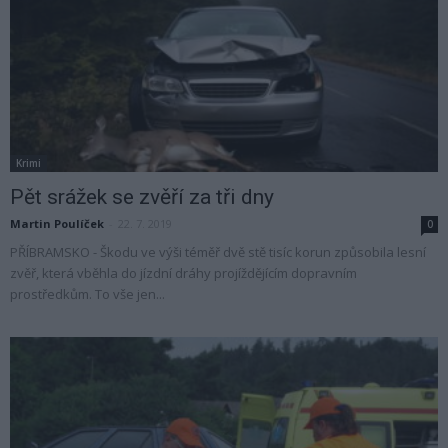
Krimi
Pět srážek se zvěří za tři dny
Martin Poulíček
-
22. 7. 2019
0
PŘÍBRAMSKO - Škodu ve výši téměř dvě stě tisíc korun způsobila lesní
zvěř, která vběhla do jízdní dráhy projíždějícím dopravním
prostředkům. To vše jen...