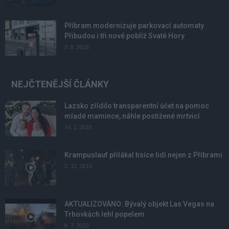
Příbram modernizuje parkovací automaty.
Přibudou i tři nové poblíž Svaté Hory
3. 8. 2026
NEJČTENĚJŠÍ ČLÁNKY
Lazsko zřídilo transparentní účet na pomoc
mladé mamince, náhle postižené mrtvicí
14. 2. 2023
Krampuslauf přilákal tisíce lidí nejen z Příbrami
2. 12. 2016
AKTUALIZOVÁNO: Bývalý objekt Las Vegas na
Trhovkách lehl popelem
8. 7. 2023