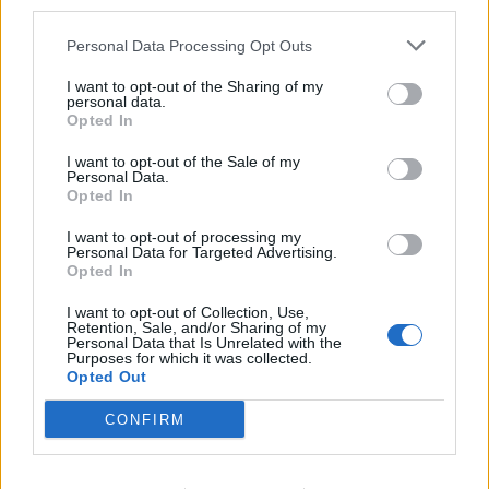
third parties.
Personal Data Processing Opt Outs
Většina koupališť na Příbramsku nabízí
výborné podmínky. Horší voda je jen na
I want to opt-out of the Sharing of my
Živohošti
personal data.
Zpravodajství
Opted In
Příbram modernizuje parkovací automaty.
I want to opt-out of the Sale of my
Přibudou i tři nové poblíž Svaté Hory
Personal Data.
Opted In
Zpravodajství
I want to opt-out of processing my
Personal Data for Targeted Advertising.
Středočeský kraj upravil pravidla soutěže.
Opted In
Obce nově získají body i za předcházení
vzniku odpadu
Zpravodajství
I want to opt-out of Collection, Use,
Retention, Sale, and/or Sharing of my
Personal Data that Is Unrelated with the
Purposes for which it was collected.
Opted Out
CONFIRM