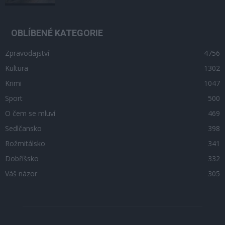
OBLÍBENÉ KATEGORIE
Zpravodajství
4756
Kultura
1302
Krimi
1047
Sport
500
O čem se mluví
469
Sedlčansko
398
Rožmitálsko
341
Dobříšsko
332
Váš názor
305