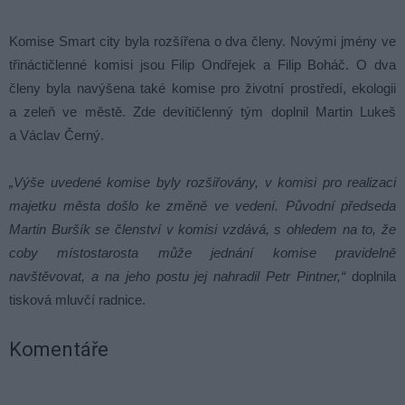
Komise Smart city byla rozšířena o dva členy. Novými jmény ve
třináctičlenné komisi jsou Filip Ondřejek a Filip Boháč. O dva
členy byla navýšena také komise pro životní prostředí, ekologii
a zeleň ve městě. Zde devítičlenný tým doplnil Martin Lukeš
a Václav Černý.
„Výše uvedené komise byly rozšiřovány, v komisi pro realizaci
majetku města došlo ke změně ve vedení. Původní předseda
Martin Buršík se členství v komisi vzdává, s ohledem na to, že
coby místostarosta může jednání komise pravidelně
navštěvovat, a na jeho postu jej nahradil Petr Pintner,“
doplnila
tisková mluvčí radnice.
Komentáře