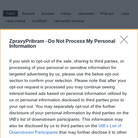
TAGY
členové
komise
město
obnovení
Příbram
rada
rada města
rozšíření
zahraniční komise
ZpravyPribram -
Do Not Process My Personal
Information
If you wish to opt-out of the sale, sharing to third parties, or
processing of your personal or sensitive information for
targeted advertising by us, please use the below opt-out
section to confirm your selection. Please note that after your
Předchozí článek
Následující článek
opt-out request is processed you may continue seeing
Složky IZS zasahují u dvou
Veřejnost diskutovala
interest-based ads based on personal information utilized by
popálených osob v Březnici
s europoslancem Luďkem
us or personal information disclosed to third parties prior to
Niedermayerem o EU
your opt-out. You may separately opt-out of the further
disclosure of your personal information by third parties on the
IAB’s list of downstream participants. This information may
also be disclosed by us to third parties on the
IAB’s List of
SOUVISEJÍCÍ ČLÁNKY
Downstream Participants
that may further disclose it to other
VÍCE OD AUTORA