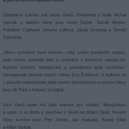
Zahraniční komise má sedm členů. Předsedat jí bude Michal
Gerčák a dalšími členy jsou Josef Šašek, Tomáš Mosler,
František Caithaml, Simona Luftová, Jakub Svoboda a Tomáš
Trávníček.
„Mimo vytvoření nové komise, coby svého poradního orgánu,
rada města rozhodla také o změnách v komisích stávajících.
Komise kulturní, letopisecká a památková byla rozšířena,“
konstatovala tisková mluvčí města Eva Švehlová. U kulturní se
z původní sedmičlenné stala komisí devítičlennou a novými členy
jsou Jiří Paul a Antonín Schejbal.
Více členů bude mít také komise pro mládež, tělovýchovu
a sport. U ní došlo k navýšení z devíti na třináct členů. Novým
členy komise jsou: Petr Janota, Jan Hadraba, Radek Eliáš
a Milan Vančát.