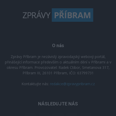
O nás
Zprávy Příbram je nezávislý zpravodajský webový portál,
přinášející informace především o aktuálním dění v Příbrami a v
okresu Příbram. Provozovatel: Radek Ctibor, Smetanova 317,
Příbram III, 26101 Příbram, IČO: 63799731
Kontaktujte nás:
redakce@zpravypribram.cz
NÁSLEDUJTE NÁS