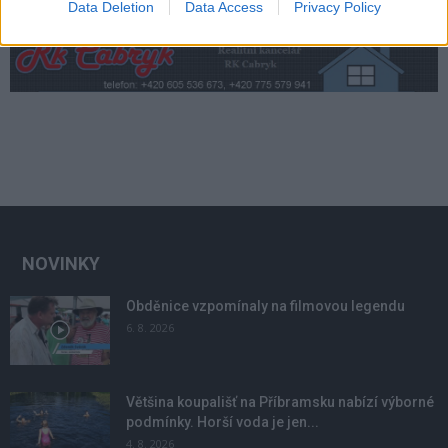
Data Deletion
Data Access
Privacy Policy
NOVINKY
Obděnice vzpomínaly na filmovou legendu
6. 8. 2026
Většina koupališť na Příbramsku nabízí výborné
podmínky. Horší voda je jen...
4. 8. 2026