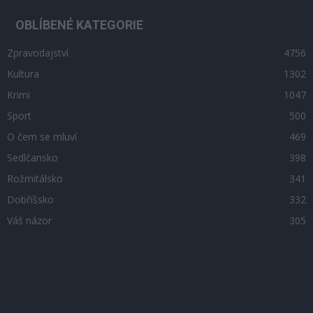
OBLÍBENÉ KATEGORIE
Zpravodajství
4756
Kultura
1302
Krimi
1047
Sport
500
O čem se mluví
469
Sedlčansko
398
Rožmitálsko
341
Dobříšsko
332
Váš názor
305