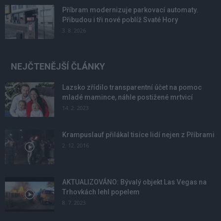
Příbram modernizuje parkovací automaty.
Přibudou i tři nové poblíž Svaté Hory
3. 8. 2026
NEJČTENĚJŠÍ ČLÁNKY
Lazsko zřídilo transparentní účet na pomoc
mladé mamince, náhle postižené mrtvicí
14. 2. 2023
Krampuslauf přilákal tisíce lidí nejen z Příbrami
2. 12. 2016
AKTUALIZOVÁNO: Bývalý objekt Las Vegas na
Trhovkách lehl popelem
8. 7. 2023