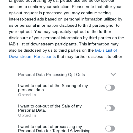
targeted advertising by us, please use the below opt-out
Na zámku v Bukovanech tráví prázdniny
section to confirm your selection. Please note that after your
přes 70 dětí. Příměstské tábory se konají
opt-out request is processed you may continue seeing
poprvé
Březnicko
interest-based ads based on personal information utilized by
us or personal information disclosed to third parties prior to
your opt-out. You may separately opt-out of the further
Zámek Březnice se objeví v televizním
disclosure of your personal information by third parties on the
cyklu Skryté skvosty
IAB’s list of downstream participants. This information may
Březnicko
also be disclosed by us to third parties on the
IAB’s List of
Downstream Participants
that may further disclose it to other
Obyvatelé Starosedlského Hrádku řekli
third parties.
o víkendu větrným elektrárnám jasné ne
Personal Data Processing Opt Outs
Březnicko
I want to opt-out of the Sharing of my
personal data.
Opted In
I want to opt-out of the Sale of my
Personal Data.
Opted In
I want to opt-out of processing my
Personal Data for Targeted Advertising.