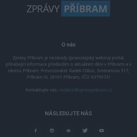
O nás
Zprávy Příbram je nezávislý zpravodajský webový portál,
přinášející informace především o aktuálním dění v Příbrami a v
okresu Příbram. Provozovatel: Radek Ctibor, Smetanova 317,
Příbram III, 26101 Příbram, IČO: 63799731
Kontaktujte nás:
redakce@zpravypribram.cz
NÁSLEDUJTE NÁS