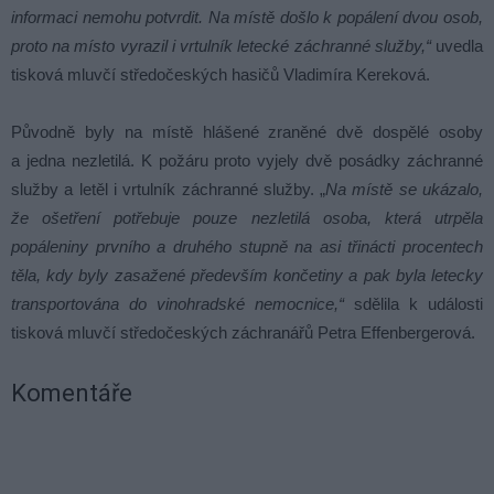
informaci nemohu potvrdit. Na místě došlo k popálení dvou osob,
proto na místo vyrazil i vrtulník letecké záchranné služby,“
uvedla
tisková mluvčí středočeských hasičů Vladimíra Kereková.
Původně byly na místě hlášené zraněné dvě dospělé osoby
a jedna nezletilá. K požáru proto vyjely dvě posádky záchranné
služby a letěl i vrtulník záchranné služby. „
Na místě se ukázalo,
že ošetření potřebuje pouze nezletilá osoba, která utrpěla
popáleniny prvního a druhého stupně na asi třinácti procentech
těla, kdy byly zasažené především končetiny a pak byla letecky
transportována do vinohradské nemocnice,“
sdělila k události
tisková mluvčí středočeských záchranářů Petra Effenbergerová.
Komentáře