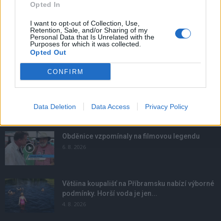
Opted In
I want to opt-out of Collection, Use,
Retention, Sale, and/or Sharing of my
Personal Data that Is Unrelated with the
Purposes for which it was collected.
Opted Out
CONFIRM
Data Deletion
Data Access
Privacy Policy
NOVINKY
Obděnice vzpomínaly na filmovou legendu
6. 8. 2026
Většina koupališť na Příbramsku nabízí výborné
podmínky. Horší voda je jen...
4. 8. 2026