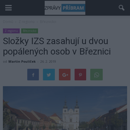
Domů
Z regionu
Březnicko
Z regionu
Březnicko
Složky IZS zasahují u dvou
popálených osob v Březnici
od
Martin Poulíček
-
26. 2. 2019