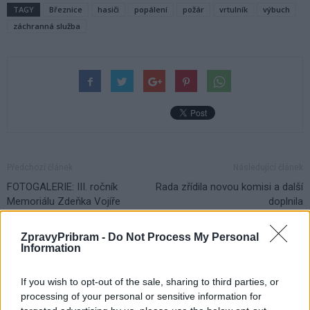
TAGY
Březnice
hasiči
popálení
požár
vrtulník
výbuch
záchranná služba
Předchozí článek
Následující článek
FOTOGALERIE: III. ročník
Rada zřídila novou komisi a další
Memoriálu Zdeňka Vojíře
doplnila
v házené
ZpravyPribram -
Do Not Process My Personal
Information
SOUVISEJÍCÍ ČLÁNKY
If you wish to opt-out of the sale, sharing to third parties, or
VÍCE OD AUTORA
processing of your personal or sensitive information for