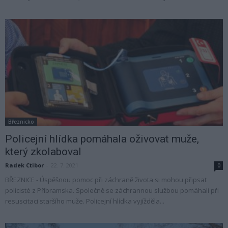
Březnicko
Policejní hlídka pomáhala oživovat muže,
který zkolaboval
Radek Ctibor
-
22. 7. 2021
0
BŘEZNICE - Úspěšnou pomoc při záchraně života si mohou připsat
policisté z Příbramska. Společně se záchrannou službou pomáhali při
resuscitaci staršího muže. Policejní hlídka vyjížděla...