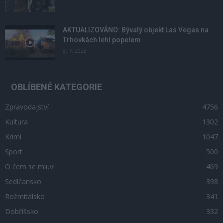
AKTUALIZOVÁNO: Bývalý objekt Las Vegas na
Trhovkách lehl popelem
8. 7. 2023
OBLÍBENÉ KATEGORIE
Zpravodajství
4756
Kultura
1302
Krimi
1047
Sport
500
O čem se mluví
469
Sedlčansko
398
Rožmitálsko
341
Dobříšsko
332