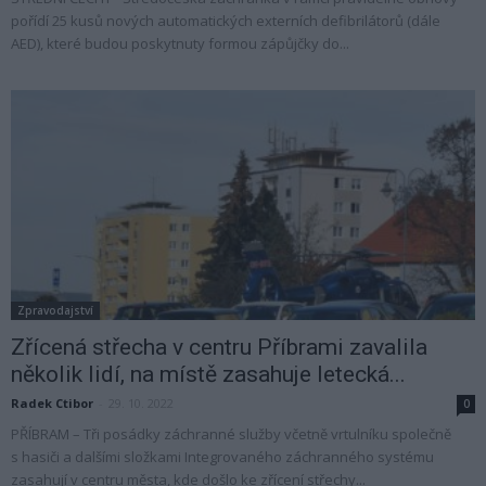
pořídí 25 kusů nových automatických externích defibrilátorů (dále
AED), které budou poskytnuty formou zápůjčky do...
Zpravodajství
Zřícená střecha v centru Příbrami zavalila
několik lidí, na místě zasahuje letecká...
Radek Ctibor
-
29. 10. 2022
0
PŘÍBRAM – Tři posádky záchranné služby včetně vrtulníku společně
s hasiči a dalšími složkami Integrovaného záchranného systému
zasahují v centru města, kde došlo ke zřícení střechy...