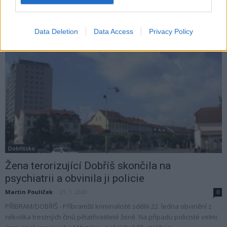
DOBŘÍŠSKO – Střet osobního vlaku a nákladního automobilu vyšetřují
poblíž Staré Huti policisté. K nehodě došlo na železničním přejezdu P
5737. Na místě jsou...
Data Deletion
Data Access
Privacy Policy
Dobříšsko
Žena terorizující Dobříš skončila na
psychiatrii a obvinila ji policie
Martin Poulíček
-
23. 1. 2020
0
PŘÍBRAM/DOBŘÍŠ - Příbramští kriminalisté sdělili 22. ledna obvinění z
několika trestných činů pětatřicetileté ženě. Na případu policisté velmi