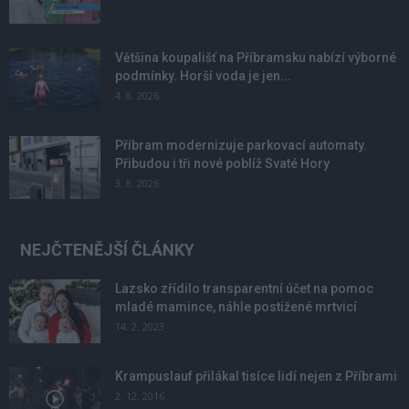
Většina koupališť na Příbramsku nabízí výborné
podmínky. Horší voda je jen...
4. 8. 2026
Příbram modernizuje parkovací automaty.
Přibudou i tři nové poblíž Svaté Hory
3. 8. 2026
NEJČTENĚJŠÍ ČLÁNKY
Lazsko zřídilo transparentní účet na pomoc
mladé mamince, náhle postižené mrtvicí
14. 2. 2023
Krampuslauf přilákal tisíce lidí nejen z Příbrami
2. 12. 2016