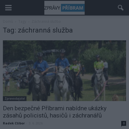
Domů
Tagy
Záchranná služba
Tag: záchranná služba
Zpravodajství
Den bezpečné Příbrami nabídne ukázky
zásahů policistů, hasičů i záchranářů
Radek Ctibor
-
3. 6. 2026
0