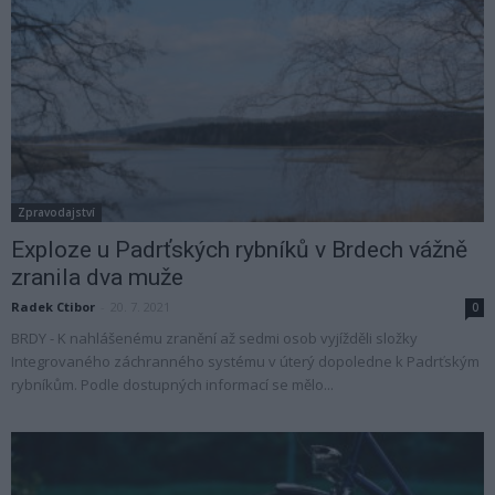
Zpravodajství
Exploze u Padrťských rybníků v Brdech vážně
zranila dva muže
Radek Ctibor
-
20. 7. 2021
0
BRDY - K nahlášenému zranění až sedmi osob vyjížděli složky
Integrovaného záchranného systému v úterý dopoledne k Padrťským
rybníkům. Podle dostupných informací se mělo...