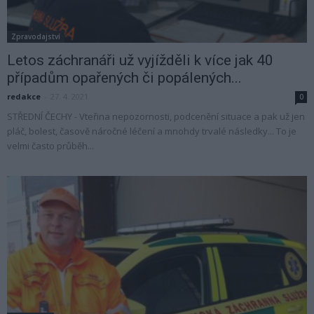
Zpravodajství
Letos záchranáři už vyjížděli k více jak 40
případům opařených či popálených...
redakce
-
27. 4. 2021
0
STŘEDNÍ ČECHY - Vteřina nepozornosti, podcenění situace a pak už jen
pláč, bolest, časově náročné léčení a mnohdy trvalé následky... To je
velmi často průběh...