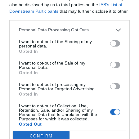
kyslíkové láhve
also be disclosed by us to third parties on the
IAB’s List of
Downstream Participants
that may further disclose it to other
Radek Ctibor
-
1. 12. 2020
0
third parties.
STARÁ HUŤ - K tragédii došlo dnes ráno kolem půl deváté v rodinném
domě ve Staré Huti na Dobříšsku. Explodovala v něm kyslíková lahev...
Personal Data Processing Opt Outs
I want to opt-out of the Sharing of my
personal data.
Opted In
I want to opt-out of the Sale of my
Personal Data.
Opted In
I want to opt-out of processing my
Personal Data for Targeted Advertising.
Opted In
Dobříšsko
I want to opt-out of Collection, Use,
Retention, Sale, and/or Sharing of my
Personal Data that Is Unrelated with the
Čtyři zraněné si vyžádala srážka vlaku
Purposes for which it was collected.
a kamionu na Dobříšsku
Opted Out
Martin Poulíček
-
21. 2. 2020
0
CONFIRM