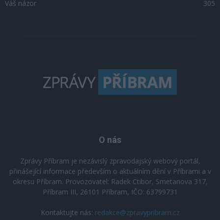
Váš názor
305
O nás
Zprávy Příbram je nezávislý zpravodajský webový portál,
přinášející informace především o aktuálním dění v Příbrami a v
okresu Příbram. Provozovatel: Radek Ctibor, Smetanova 317,
Příbram III, 26101 Příbram, IČO: 63799731
Kontaktujte nás:
redakce@zpravypribram.cz