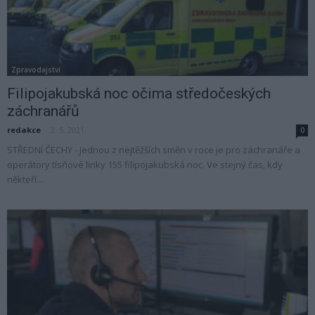
Zpravodajství
Filipojakubská noc očima středočeských
záchranářů
redakce
-
2. 5. 2021
0
STŘEDNÍ ČECHY - Jednou z nejtěžších směn v roce je pro záchranáře a
operátory tísňové linky 155 filipojakubská noc. Ve stejný čas, kdy
někteří...