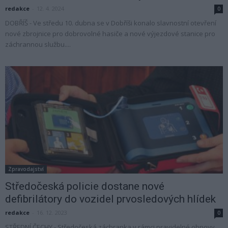
redakce
-
12. 4. 2024
0
DOBŘÍŠ - Ve středu 10. dubna se v Dobříši konalo slavnostní otevření
nové zbrojnice pro dobrovolné hasiče a nové výjezdové stanice pro
záchrannou službu....
Zpravodajství
Středočeská policie dostane nové
defibrilátory do vozidel prvosledových hlídek
redakce
-
16. 12. 2023
0
STŘEDNÍ ČECHY - Středočeská záchranka v rámci pravidelné obnovy