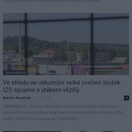
úzce spolupracovali s Městskou policií Dobříš, strážnici...
Zpravodajství
Ve středu se uskuteční velké cvičení složek
IZS spojené s útěkem vězňů
Martin Poulíček
-
17. 9. 2019
0
PŘÍBRAMSKO - Na tuto středu se v okolí věznice Bytíz a Dubence
uskuteční cvičení složek Integrovaného záchranného systému (IZS).
Bude zaměřené na spolupráci základních...