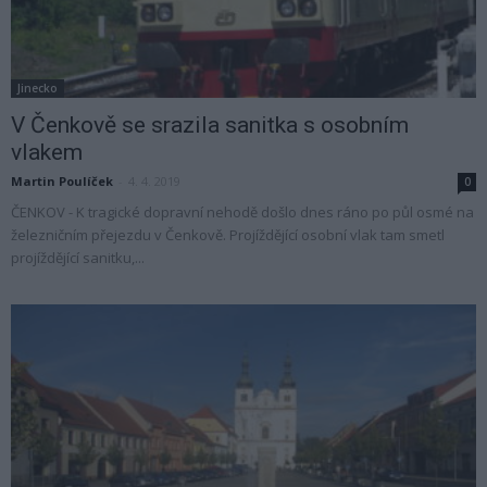
Jinecko
V Čenkově se srazila sanitka s osobním
vlakem
Martin Poulíček
-
4. 4. 2019
0
ČENKOV - K tragické dopravní nehodě došlo dnes ráno po půl osmé na
železničním přejezdu v Čenkově. Projíždějící osobní vlak tam smetl
projíždějící sanitku,...