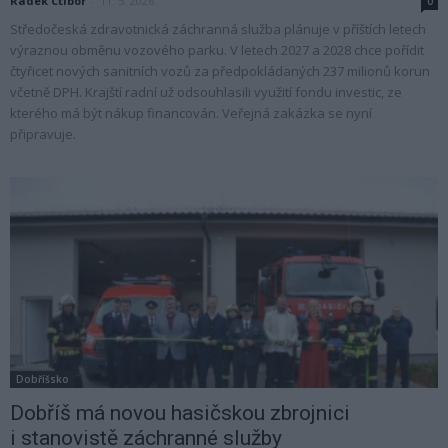
Radek Ctibor
-
11. 5. 2026
0
Středočeská zdravotnická záchranná služba plánuje v příštích letech
výraznou obměnu vozového parku. V letech 2027 a 2028 chce pořídit
čtyřicet nových sanitních vozů za předpokládaných 237 milionů korun
včetně DPH. Krajští radní už odsouhlasili využití fondu investic, ze
kterého má být nákup financován. Veřejná zakázka se nyní
připravuje.
Dobříšsko
Dobříš má novou hasičskou zbrojnici
i stanovistě záchranné služby