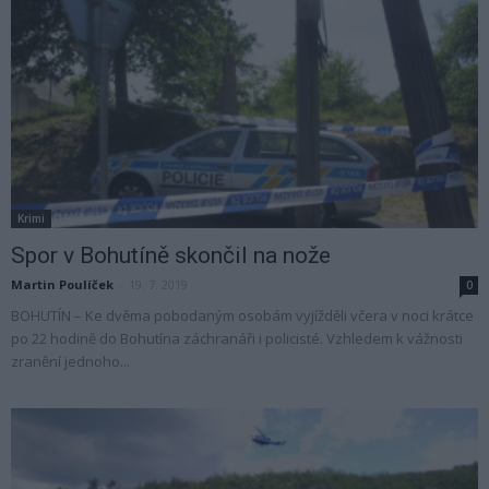
Krimi
Spor v Bohutíně skončil na nože
Martin Poulíček
-
19. 7. 2019
0
BOHUTÍN – Ke dvěma pobodaným osobám vyjížděli včera v noci krátce
po 22 hodině do Bohutína záchranáři i policisté. Vzhledem k vážnosti
zranění jednoho...