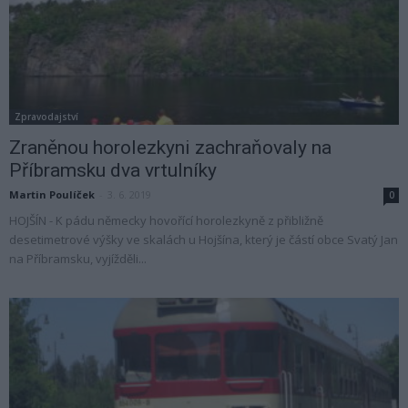
Zpravodajství
Zraněnou horolezkyni zachraňovaly na
Příbramsku dva vrtulníky
Martin Poulíček
-
3. 6. 2019
0
HOJŠÍN - K pádu německy hovořící horolezkyně z přibližně
desetimetrové výšky ve skalách u Hojšína, který je částí obce Svatý Jan
na Příbramsku, vyjížděli...