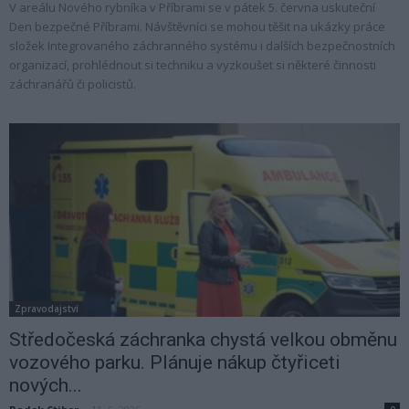
V areálu Nového rybníka v Příbrami se v pátek 5. června uskuteční
Den bezpečné Příbrami. Návštěvníci se mohou těšit na ukázky práce
složek Integrovaného záchranného systému i dalších bezpečnostních
organizací, prohlédnout si techniku a vyzkoušet si některé činnosti
záchranářů či policistů.
Zpravodajství
Středočeská záchranka chystá velkou obměnu
vozového parku. Plánuje nákup čtyřiceti
nových...