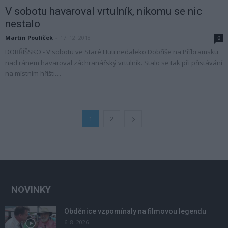
V sobotu havaroval vrtulník, nikomu se nic
nestalo
Martin Poulíček
-
17. 12. 2018
0
DOBŘÍŠSKO - V sobotu ve Staré Huti nedaleko Dobříše na Příbramsku
nad ránem havaroval záchranářský vrtulník. Stalo se tak při přistávání
na místním hřišti....
1
2
NOVINKY
Obděnice vzpomínaly na filmovou legendu
6. 8. 2026