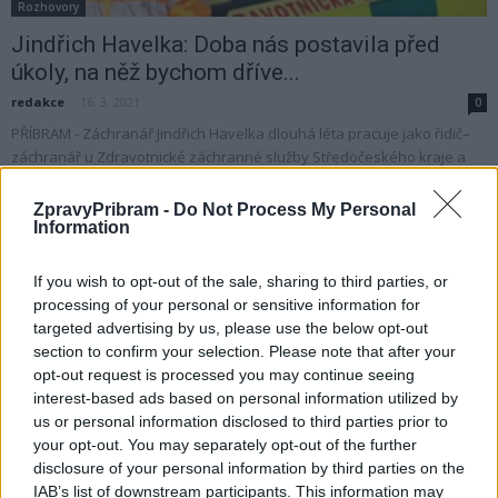
Rozhovory
Jindřich Havelka: Doba nás postavila před
úkoly, na něž bychom dříve...
redakce
-
16. 3. 2021
0
PŘÍBRAM - Záchranář Jindřich Havelka dlouhá léta pracuje jako řidič–
záchranář u Zdravotnické záchranné služby Středočeského kraje a
současně zde působí na pozici krajského kontrolora...
ZpravyPribram -
Do Not Process My Personal
Information
If you wish to opt-out of the sale, sharing to third parties, or
processing of your personal or sensitive information for
targeted advertising by us, please use the below opt-out
section to confirm your selection. Please note that after your
opt-out request is processed you may continue seeing
interest-based ads based on personal information utilized by
us or personal information disclosed to third parties prior to
your opt-out. You may separately opt-out of the further
Dobříšsko
disclosure of your personal information by third parties on the
Ve Staré Huti zemřela žena při výbuchu
IAB’s list of downstream participants. This information may