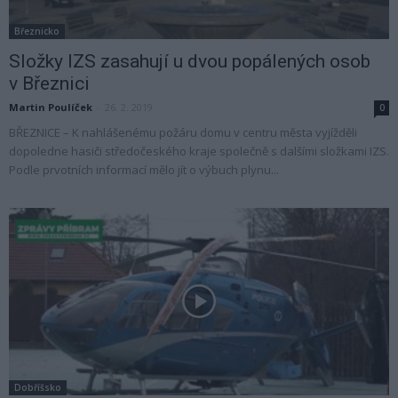
Březnicko
Složky IZS zasahují u dvou popálených osob
v Březnici
Martin Poulíček
-
26. 2. 2019
0
BŘEZNICE – K nahlášenému požáru domu v centru města vyjížděli
dopoledne hasiči středočeského kraje společně s dalšími složkami IZS.
Podle prvotních informací mělo jít o výbuch plynu...
Dobříšsko