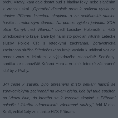
břehu Vltavy, kam dalo dostat buď z hladiny řeky, nebo slaněním
z vrcholu skal.
„Operační důstojník proto k události vyslal ze
stanice Příbram lezeckou skupinou a ze sedlčanské stanice
hasiče s motorovým člunem. Na pomoc vyjela i jednotka SDH
obce Kamýk nad Vltavou,“
uvedl Ladislav Holomčík z HZS
Středočeského kraje. Dále byl na místo povolán vrtulník Letecké
služby Policie ČR s leteckými záchranáři. Zdravotnická
záchranná služba Středočeského kraje vyslala k události vozidlo
rendez-vous s lékařem z výjezdového stanoviště Sedlčany,
sanitku ze stanoviště Krásná Hora a vrtulník letecké záchranné
služby z Prahy.
„Při cestě k zásahu bylo upřesněno místo setkání hasičů se
zdravotnickými záchranáři na levém břehu, kde byl také spuštěn
na Vltavu člun, do kterého se k lezecké skupině z Příbrami
nalodila i lékařka zdravotnické záchranné služby,“
řekl Michal
Kraft, velitel čety ze stanice HZS Příbram.