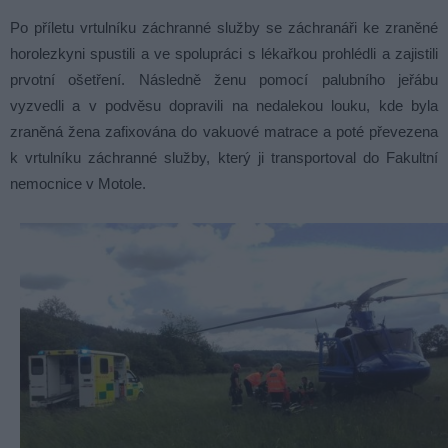
Po příletu vrtulníku záchranné služby se záchranáři ke zraněné
horolezkyni spustili a ve spolupráci s lékařkou prohlédli a zajistili
prvotní ošetření. Následně ženu pomocí palubního jeřábu
vyzvedli a v podvěsu dopravili na nedalekou louku, kde byla
zraněná žena zafixována do vakuové matrace a poté převezena
k vrtulníku záchranné služby, který ji transportoval do Fakultní
nemocnice v Motole.