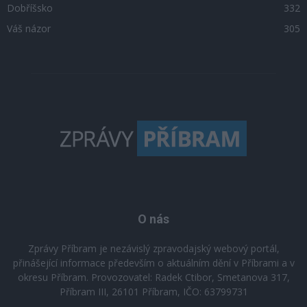
Dobříšsko
332
Váš názor
305
O nás
Zprávy Příbram je nezávislý zpravodajský webový portál,
přinášející informace především o aktuálním dění v Příbrami a v
okresu Příbram. Provozovatel: Radek Ctibor, Smetanova 317,
Příbram III, 26101 Příbram, IČO: 63799731