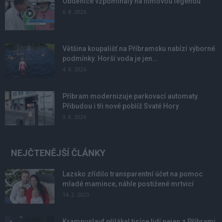
Obděnice vzpomínaly na filmovou legendu
6. 8. 2026
Většina koupališť na Příbramsku nabízí výborné
podmínky. Horší voda je jen...
4. 8. 2026
Příbram modernizuje parkovací automaty.
Přibudou i tři nové poblíž Svaté Hory
3. 8. 2026
NEJČTENĚJŠÍ ČLÁNKY
Lazsko zřídilo transparentní účet na pomoc
mladé mamince, náhle postižené mrtvicí
14. 2. 2023
Krampuslauf přilákal tisíce lidí nejen z Příbrami