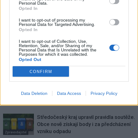
Personal Data.
Účtení památky obětí
Minigolf o víkendu zajhájil
Opted In
březohorské důlní katastrofy
provoz
I want to opt-out of processing my
Personal Data for Targeted Advertising.
Opted In
SOUVISEJÍCÍ ČLÁNKY
I want to opt-out of Collection, Use,
VÍCE OD AUTORA
Retention, Sale, and/or Sharing of my
Personal Data that Is Unrelated with the
Purposes for which it was collected.
Většina koupališť na Příbramsku nabízí
Opted Out
výborné podmínky. Horší voda je jen na
Živohošti
CONFIRM
Zpravodajství
Příbram modernizuje parkovací automaty.
Data Deletion
Data Access
Privacy Policy
Přibudou i tři nové poblíž Svaté Hory
Zpravodajství
Středočeský kraj upravil pravidla soutěže.
Obce nově získají body i za předcházení
vzniku odpadu
Zpravodajství