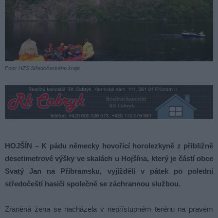
Foto: HZS Středočeského kraje
HOJŠÍN – K pádu německy hovořící horolezkyně z přibližně
desetimetrové výšky ve skalách u Hojšína, který je částí obce
Svatý Jan na Příbramsku, vyjížděli v pátek po poledni
středočeští hasiči společně se záchrannou službou.
Zraněná žena se nacházela v nepřístupném terénu na pravém