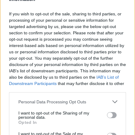
If you wish to opt-out of the sale, sharing to third parties, or
processing of your personal or sensitive information for
Komentáře
targeted advertising by us, please use the below opt-out
section to confirm your selection. Please note that after your
opt-out request is processed you may continue seeing
interest-based ads based on personal information utilized by
us or personal information disclosed to third parties prior to
TAGY
hasiči
Hojšín
horolezkyně
HZS Středočeského kraje
your opt-out. You may separately opt-out of the further
pád
Příbramsko
skála
Svatý Jan
Vltava
záchrana
disclosure of your personal information by third parties on the
záchranná služba
zranění
IAB’s list of downstream participants. This information may
also be disclosed by us to third parties on the
IAB’s List of
Downstream Participants
that may further disclose it to other
third parties.
Personal Data Processing Opt Outs
I want to opt-out of the Sharing of my
personal data.
Opted In
Předchozí článek
Následující článek
I want to opt-out of the Sale of my