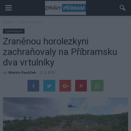
Domů
Zpravodajství
Zpravodajství
Zraněnou horolezkyni
zachraňovaly na Příbramsku
dva vrtulníky
od
Martin Poulíček
-
3. 6. 2019