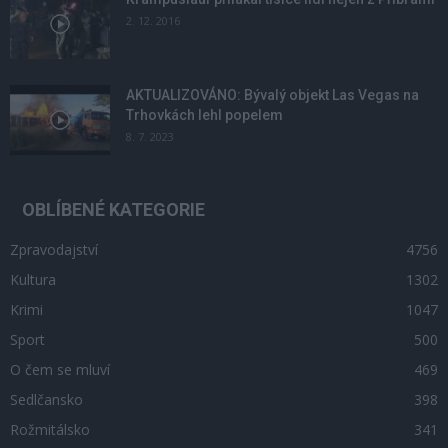
2. 12. 2016
AKTUALIZOVÁNO: Bývalý objekt Las Vegas na
Trhovkách lehl popelem
8. 7. 2023
OBLÍBENÉ KATEGORIE
Zpravodajství
4756
Kultura
1302
Krimi
1047
Sport
500
O čem se mluví
469
Sedlčansko
398
Rožmitálsko
341